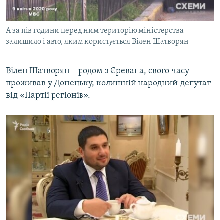
А за пів години перед ним територію міністерства
залишило і авто, яким користується Вілен Шатворян
Вілен Шатворян – родом з Єревана, свого часу
проживав у Донецьку, колишній народний депутат
від «Партії регіонів».