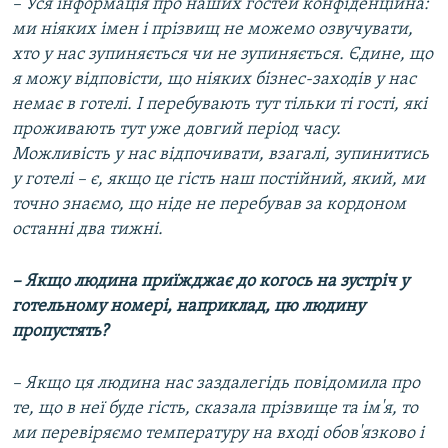
– Уся інформація про наших гостей конфіденційна:
ми ніяких імен і прізвищ не можемо озвучувати,
хто у нас зупиняється чи не зупиняється. Єдине, що
я можу відповісти, що ніяких бізнес-заходів у нас
немає в готелі. І перебувають тут тільки ті гості, які
проживають тут уже довгий період часу.
Можливість у нас відпочивати, взагалі, зупинитись
у готелі – є, якщо це гість наш постійний, який, ми
точно знаємо, що ніде не перебував за кордоном
останні два тижні.
– Якщо людина приїжджає до когось на зустріч у
готельному номері, наприклад, цю людину
пропустять?
– Якщо ця людина нас заздалегідь повідомила про
те, що в неї буде гість, сказала прізвище та ім'я, то
ми перевіряємо температуру на вході обов'язково і