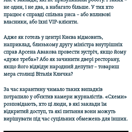
Але є заклади, які не призупинили роботу. І таких –
не один, і не два, а набагато більше. У тих хто
працює є справді спільна риса – або впливові
власники, або їхні VIP-клієнти.
Адже як готель у центрі Києва відмовить,
наприклад, близькому другу міністра внутрішніх
справ Арсена Авакова провести зустріч, якщо йому
«дуже треба»? Або як зачинити двері ресторану,
якщо його відвідує народний депутат – товариш
мера столиці Віталія Кличка?
За час карантину чимало таких випадків
потрапило у об’єктив камери журналістів. «Схеми»
розповідають, хто ці люди, в які заклади їм
відкритий доступ, та які питання вони можуть
вирішувати під час суцільних обмежень для інших.