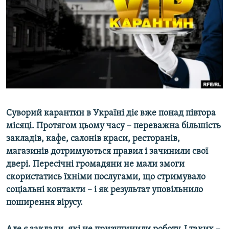
ВІДЕОУРОКИ «ELIFBE»
Русский
СВІДЧЕННЯ ОКУПАЦІЇ
Qırımtatar
УКРАЇНСЬКА ПРОБЛЕМА КРИМУ
ДОЛУЧАЙСЯ!
ІНФОГРАФІКА
Усі сайти RFE/RL
Суворий карантин в Україні діє вже понад півтора
місяці. Протягом цьому часу – переважна більшість
закладів, кафе, салонів краси, ресторанів,
магазинів дотримуються правил і зачинили свої
двері. Пересічні громадяни не мали змоги
скористатись їхніми послугами, що стримувало
соціальні контакти – і як результат уповільнило
поширення вірусу.