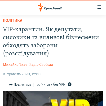
Доступність
посилання
Перейти
ПОЛІТИКА
до
НОВИНИ
VIP-карантин. Як депутати,
основного
ВОДА.КРИМ
матеріалу
силовики та впливові бізнесмени
ВІДЕО ТА ФОТО
Перейти
обходять заборони
до
ПОЛІТИКА
(розслідування)
основної
БЛОГИ
навігації
Михайло Ткач
Радіо Свобода
Перейти
ПОГЛЯД
до
01 травень 2020, 12:00
ІНТЕРВ'Ю
пошуку
ВСЕ ЗА ДЕНЬ
Поділитись
Читати без VPN
СПЕЦПРОЕКТИ
ЯК ОБІЙТИ БЛОКУВАННЯ
ДЕПОРТАЦІЯ