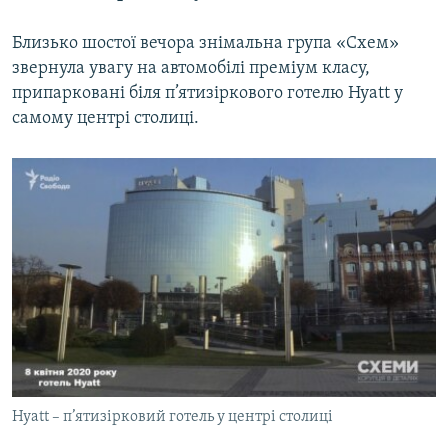
Близько шостої вечора знімальна група «Схем»
звернула увагу на автомобілі преміум класу,
припарковані біля п’ятизіркового готелю Hyatt у
самому центрі столиці.
Hyatt – п’ятизірковий готель у центрі столиці