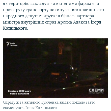
як територію закладу з вимкненими фарами та
проти руху транспорту покинуло авто колишнього
народного депутата друга та бізнес-партнера
міністра внутрішніх справ Арсена Авакова
Ігоря
Котвіцького
.
Одразу ж за автівкою Лунченка звідти поїхало і авто
ексдепутата Ігоря Котвіцького