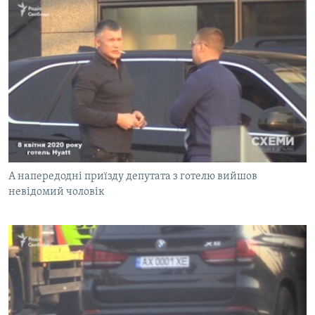
А напередодні приїзду депутата з готелю вийшов
невідомий чоловік