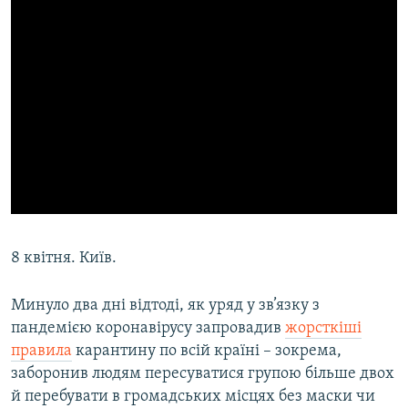
8 квітня. Київ.
Минуло два дні відтоді, як уряд у зв’язку з
пандемією коронавірусу запровадив
жорсткіші
правила
карантину по всій країні – зокрема,
заборонив людям пересуватися групою більше двох
й перебувати в громадських місцях без маски чи