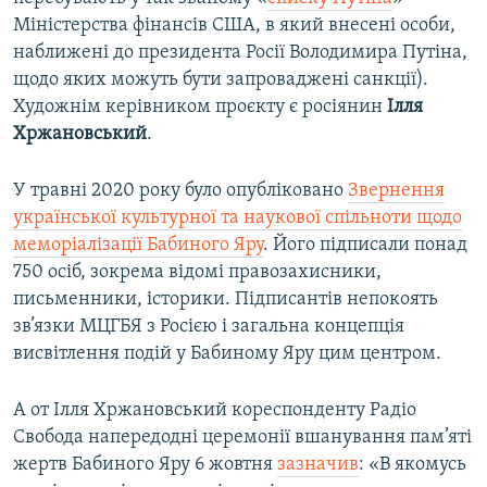
Міністерства фінансів США, в який внесені особи,
наближені до президента Росії Володимира Путіна,
щодо яких можуть бути запроваджені санкції).
Художнім керівником проєкту є росіянин
Ілля
Хржановський
.
У травні 2020 року було опубліковано
Звернення
української культурної та наукової спільноти щодо
меморіалізації Бабиного Яру
. Його підписали понад
750 осіб, зокрема відомі правозахисники,
письменники, історики. Підписантів непокоять
зв’язки МЦГБЯ з Росією і загальна концепція
висвітлення подій у Бабиному Яру цим центром.
А от Ілля Хржановський кореспонденту Радіо
Свобода напередодні церемонії вшанування пам’яті
жертв Бабиного Яру 6 жовтня
зазначив
: «В якомусь