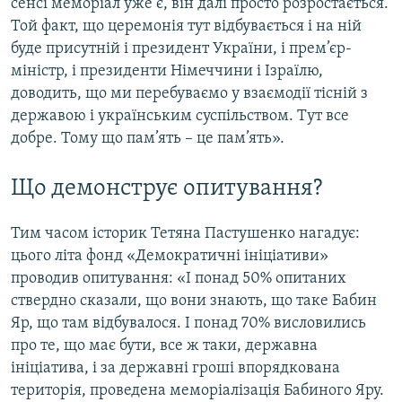
сенсі меморіал уже є, він далі просто розростається.
Той факт, що церемонія тут відбувається і на ній
буде присутній і президент України, і прем’єр-
міністр, і президенти Німеччини і Ізраїлю,
доводить, що ми перебуваємо у взаємодії тісній з
державою і українським суспільством. Тут все
добре. Тому що пам’ять – це пам’ять».
Що демонструє опитування?
Тим часом історик Тетяна Пастушенко нагадує:
цього літа фонд «Демократичні ініціативи»
проводив опитування: «І понад 50% опитаних
ствердно сказали, що вони знають, що таке Бабин
Яр, що там відбувалося. І понад 70% висловились
про те, що має бути, все ж таки, державна
ініціатива, і за державні гроші впорядкована
територія, проведена меморіалізація Бабиного Яру.