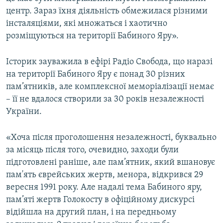
центр. Зараз їхня діяльність обмежилася різними
інсталяціями, які множаться і хаотично
розміщуються на території Бабиного Яру».
Історик зауважила в ефірі Радіо Свобода, що наразі
на території Бабиного Яру є понад 30 різних
пам’ятників, але комплексної меморіалізації немає
– її не вдалося створили за 30 років незалежності
України.
«Хоча після проголошення незалежності, буквально
за місяць після того, очевидно, заходи були
підготовлені раніше, але пам’ятник, який вшановує
пам'ять єврейських жертв, менора, відкрився 29
вересня 1991 року. Але надалі тема Бабиного яру,
пам’яті жертв Голокосту в офіційному дискурсі
відійшла на другий план, і на передньому