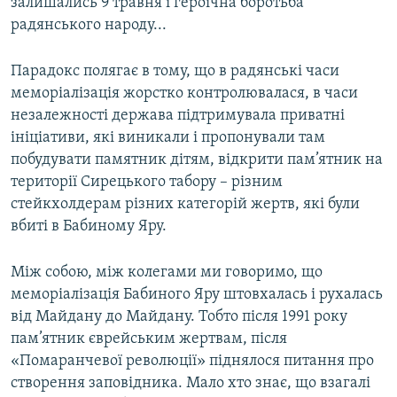
залишались 9 травня і героїчна боротьба
радянського народу...
Парадокс полягає в тому, що в радянські часи
меморіалізація жорстко контролювалася, в часи
незалежності держава підтримувала приватні
ініціативи, які виникали і пропонували там
побудувати памятник дітям, відкрити пам’ятник на
території Сирецького табору – різним
стейкхолдерам різних категорій жертв, які були
вбиті в Бабиному Яру.
Між собою, між колегами ми говоримо, що
меморіалізація Бабиного Яру штовхалась і рухалась
від Майдану до Майдану. Тобто після 1991 року
пам’ятник єврейським жертвам, після
«Помаранчевої революції» піднялося питання про
створення заповідника. Мало хто знає, що взагалі