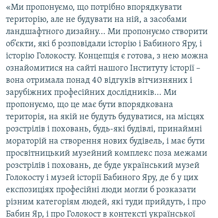
«Ми пропонуємо, що потрібно впорядкувати
територію, але не будувати на ній, а засобами
ландшафтного дизайну... Ми пропонуємо створити
об’єкти, які б розповідали історію і Бабиного Яру, і
історію Голокосту. Концепція є готова, з нею можна
ознайомитися на сайті нашого Інституту історії –
вона отримала понад 40 відгуків вітчизняних і
зарубіжних професійних дослідників... Ми
пропонуємо, що це має бути впорядкована
територія, на якій не будуть будуватися, на місцях
розстрілів і поховань, будь-які будівлі, принаймні
мораторій на створення нових будівель, і має бути
просвітницький музейний комплекс поза межами
розстрілів і поховань, де буде український музей
Голокосту і музей історії Бабиного Яру, де б у цих
експозиціях професійні люди могли б розказати
різним категоріям людей, які туди прийдуть, і про
Бабин Яр, і про Голокост в контексті української