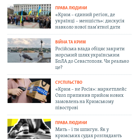
ПРАВА ЛЮДИНИ
«Крим – єдиний регіон, де
українці – меншість»: дискусія
навколо нової пам'ятної дати
ВІЙНА ТА КРИМ
Російська влада обіцяє закрити
морський шлях українським
БпЛА до Севастополя. Чи реально
це?
СУСПІЛЬСТВО
«Крим – не Росія»: маркетплейс
Ozon припинив прийом нових
замовлень на Кримському
півострові
ПРАВА ЛЮДИНИ
Мить – і ти шпигун. Як у
кримських судах розглядають