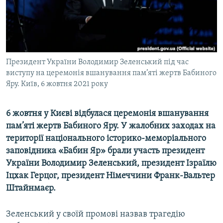
ВІДЕОУРОКИ «ELIFBE»
Русский
СВІДЧЕННЯ ОКУПАЦІЇ
Qırımtatar
УКРАЇНСЬКА ПРОБЛЕМА КРИМУ
ДОЛУЧАЙСЯ!
Президент України Володимир Зеленський під час
ІНФОГРАФІКА
виступу на церемонія вшанування пам’яті жертв Бабиного
Яру. Київ, 6 жовтня 2021 року
Усі сайти RFE/RL
6 жовтня у Києві відбулася церемонія вшанування
пам’яті жертв Бабиного Яру. У жалобних заходах на
території національного історико-меморіального
заповідника «Бабин Яр» брали участь президент
України Володимир Зеленський, президент Ізраїлю
Іцхак Герцог, президент Німеччини Франк-Вальтер
Штайнмаєр.
Зеленський у своїй промові назвав трагедію