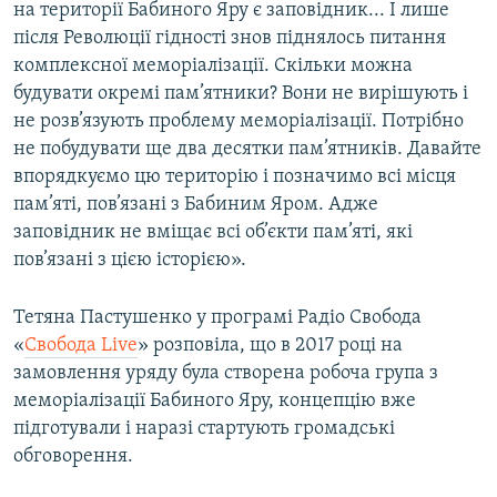
на території Бабиного Яру є заповідник... І лише
після Революції гідності знов піднялось питання
комплексної меморіалізації. Скільки можна
будувати окремі пам’ятники? Вони не вирішують і
не розв’язують проблему меморіалізації. Потрібно
не побудувати ще два десятки пам’ятників. Давайте
впорядкуємо цю територію і позначимо всі місця
пам’яті, пов’язані з Бабиним Яром. Адже
заповідник не вміщає всі об’єкти пам’яті, які
пов’язані з цією історією».
Тетяна Пастушенко у програмі Радіо Свобода
«
Свобода Live
» розповіла, що в 2017 році на
замовлення уряду була створена робоча група з
меморіалізації Бабиного Яру, концепцію вже
підготували і наразі стартують громадські
обговорення.