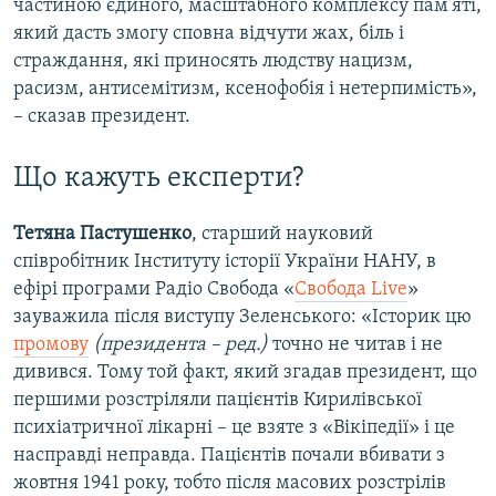
частиною єдиного, масштабного комплексу пам’яті,
який дасть змогу сповна відчути жах, біль і
страждання, які приносять людству нацизм,
расизм, антисемітизм, ксенофобія і нетерпимість»,
– сказав президент.
Що кажуть експерти?
Тетяна Пастушенко
, старший науковий
співробітник Інституту історії України НАНУ, в
ефірі програми Радіо Свобода «
Свобода Live
»
зауважила після виступу Зеленського: «Історик цю
промову
(президента – ред.)
точно не читав і не
дивився. Тому той факт, який згадав президент, що
першими розстріляли пацієнтів Кирилівської
психіатричної лікарні – це взяте з «Вікіпедії» і це
насправді неправда. Пацієнтів почали вбивати з
жовтня 1941 року, тобто після масових розстрілів