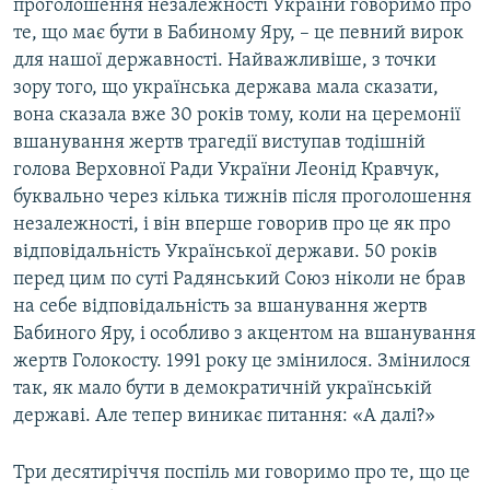
проголошення незалежності України говоримо про
те, що має бути в Бабиному Яру, – це певний вирок
для нашої державності. Найважливіше, з точки
зору того, що українська держава мала сказати,
вона сказала вже 30 років тому, коли на церемонії
вшанування жертв трагедії виступав тодішній
голова Верховної Ради України Леонід Кравчук,
буквально через кілька тижнів після проголошення
незалежності, і він вперше говорив про це як про
відповідальність Української держави. 50 років
перед цим по суті Радянський Союз ніколи не брав
на себе відповідальність за вшанування жертв
Бабиного Яру, і особливо з акцентом на вшанування
жертв Голокосту. 1991 року це змінилося. Змінилося
так, як мало бути в демократичній українській
державі. Але тепер виникає питання: «А далі?»
Три десятиріччя поспіль ми говоримо про те, що це