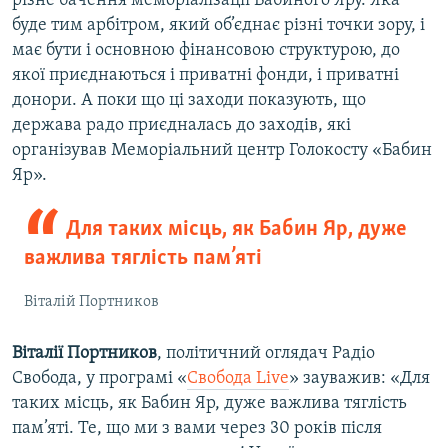
різне бачення меморіалізації Бабиного Яру. Яка
буде тим арбітром, який об’єднає різні точки зору, і
має бути і основною фінансовою структурою, до
якої приєднаються і приватні фонди, і приватні
донори. А поки що ці заходи показують, що
держава радо приєдналась до заходів, які
організував Меморіальний центр Голокосту «Бабин
Яр».
Для таких місць, як Бабин Яр, дуже
важлива тяглість пам’яті
Віталій Портников
Віталії Портников
, політичний оглядач Радіо
Свобода, у програмі «
Свобода Live
» зауважив: «Для
таких місць, як Бабин Яр, дуже важлива тяглість
пам’яті. Те, що ми з вами через 30 років після