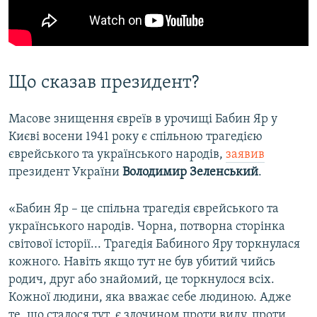
Що сказав президент?
Масове знищення євреїв в урочищі Бабин Яр у
Києві восени 1941 року є спільною трагедією
єврейського та українського народів,
заявив
президент України
Володимир Зеленський
.
«Бабин Яр – це спільна трагедія єврейського та
українського народів. Чорна, потворна сторінка
світової історії... Трагедія Бабиного Яру торкнулася
кожного. Навіть якщо тут не був убитий чийсь
родич, друг або знайомий, це торкнулося всіх.
Кожної людини, яка вважає себе людиною. Адже
те, що сталося тут, є злочином проти виду, проти