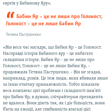
євреїв у Бабиному Яру».
Бабин Яр – це не лише про Голокост,
Голокост – це не лише Бабин Яр
Тетяна Пастушенко
«Він весь час нагадує, що Бабин Яр – це Голокост.
Насправді історія Бабиного яру – це набагато
складніша історія. Бабин Яр – це не лише про
Голокост, Голокост – це не лише Бабин Яр, –
продовжила Тетяна Пастушенко. – Він не згадав,
наприклад, ромів. Це теж люди, яких вбивали лише
за їхню етнічну приналежність. Тобто показати
весь комплекс цієї проблеми і складності пам’яті
про Бабин Яр, я думаю, спічрайтерам президента
не вдалося. Вони діють так, як і діє більшість, вони
б’ють на емоції, але глибинність взагалі цієї