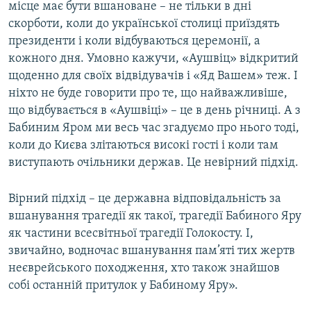
місце має бути вшановане – не тільки в дні
скорботи, коли до української столиці приїздять
президенти і коли відбуваються церемонії, а
кожного дня. Умовно кажучи, «Аушвіц» відкритий
щоденно для своїх відвідувачів і «Яд Вашем» теж. І
ніхто не буде говорити про те, що найважливіше,
що відбувається в «Аушвіці» – це в день річниці. А з
Бабиним Яром ми весь час згадуємо про нього тоді,
коли до Києва злітаються високі гості і коли там
виступають очільники держав. Це невірний підхід.
Вірний підхід – це державна відповідальність за
вшанування трагедії як такої, трагедії Бабиного Яру
як частини всесвітньої трагедії Голокосту. І,
звичайно, водночас вшанування пам’яті тих жертв
неєврейського походження, хто також знайшов
собі останній притулок у Бабиному Яру».