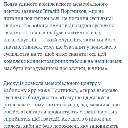
Поява єдиного комплексного меморіального
центру, зазначає Віталій Портников, «це не
питання політичної волі, це питання суспільної
свідомості». «Якщо немає відповідної суспільної
свідомості, ніколи не буде політичної волі, –
наголошує він. – Такий «Аушвіц», яким ми його
знаємо, з’явився, тому що був запит у польського
суспільства на те, щоб чітко сказати: ось цей
комплекс концентраційних таборів на нашій землі
має бути нагадуванням про злочин, вічним».
Дискусія довкола меморіального центру у
Бабиному Яру, каже Портников, «якраз дзеркало
суспільної байдужості». «Тому що ця дискусія
розпочалася тому, що стало ясно, що, можливо, що
російські олігархи продиктують Україні наратив
сприйняття цієї трагедії. Але цього б ніколи не
сталося, якби не було порожнечі, яку заповнюють