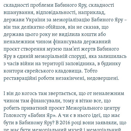
складності проблеми Бабиного Яру, складності
вшанування, відповідальності, наприклад,
держави України за меморіалізацію Бабиного Яру –
він так делікатно обійшов, він не сказав, що
держава цього року не виділила кошти або
неналежним чином фінансувала державний
проєкт створення музею пам’яті жертв Бабиного
Яру в єдиній меморіальній споруді, яка залишилась
з часів війни на території заповідника, в будинку
контори єврейського кладовища. Тобто
реставраційні роботи незакінчені, недовершені.
І він до когось там звертається, що от неналежним
чином там фінансували, тому я вітаю все, що
робить приватний проєкт Меморіального центру
Голокосту «Бабин Яр». А чи є в нього ідеї, що має
бути в Бабиному Яру? В 2016 році вони заявляли, що
це має бути меморіальний музей і меморіальний