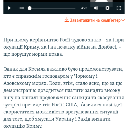
0:00
4:23
Завантажити на комп'ютер
При цьому керівництво Росії чудово знало – як і при
окупації Криму, як і на початку війни на Донбасі, –
що порушує норми права.
Однак для Кремля важливо було продемонструвати,
хто є справжнім господарем у Чорному і
Азовському морях. Коли, втім, стало ясно, що за цю
демонстрацію доводиться платити занадто високу
ціну на кшталт продовження санкцій та скасування
зустрічі президентів Росії і США, з’явилися нові ідеї:
скористатися можливістю врегулювання ситуації
для того, щоб змусити Україну і Захід визнати
окупацію Криму.