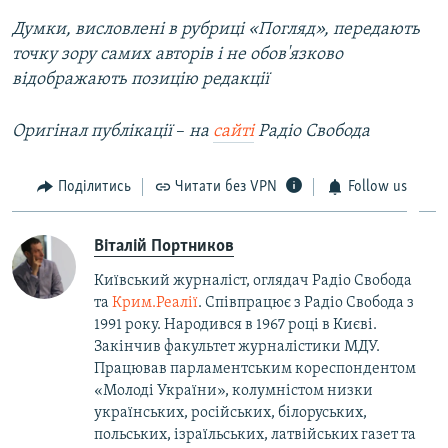
Думки, висловлені в рубриці «Погляд», передають
точку зору самих авторів і не обов'язково
відображають позицію редакції
Оригінал публікації
–​
на
сайті
Радіо Свобода
Поділитись
Читати без VPN
Follow us
Віталій Портников
Київський журналіст, оглядач Радіо Свобода
та
Крим.Реалії
. Співпрацює з Радіо Свобода з
1991 року. Народився в 1967 році в Києві.
Закінчив факультет журналістики МДУ.
Працював парламентським кореспондентом
«Молоді України», колумністом низки
українських, російських, білоруських,
польських, ізраїльських, латвійських газет та