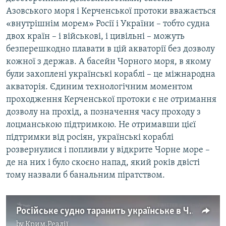
Азовського моря і Керченської протоки вважається
«внутрішнім морем» Росії і України – тобто судна
двох країн – і військові, і цивільні – можуть
безперешкодно плавати в цій акваторії без дозволу
кожної з держав. А басейн Чорного моря, в якому
були захоплені українські кораблі – це міжнародна
акваторія. Єдиним технологічним моментом
проходження Керченської протоки є не отримання
дозволу на прохід, а позначення часу проходу з
лоцманською підтримкою. Не отримавши цієї
підтримки від росіян, українські кораблі
розвернулися і попливли у відкрите Чорне море –
де на них і було скоєно напад, який років двісті
тому назвали б банальним піратством.
Російське судно таранить українське в Чорному морі – відео
by
Крим.Реалії