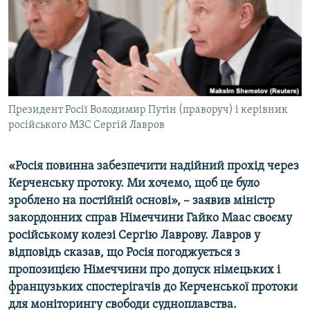
ВІДЕОУРОКИ «ELIFBE»
Русский
СВІДЧЕННЯ ОКУПАЦІЇ
Qırımtatar
УКРАЇНСЬКА ПРОБЛЕМА КРИМУ
ДОЛУЧАЙСЯ!
ІНФОГРАФІКА
Президент Росії Володимир Путін (праворуч) і керівник
російського МЗС Сергій Лавров
Усі сайти RFE/RL
«Росія повинна забезпечити надійний прохід через
Керченську протоку. Ми хочемо, щоб це було
зроблено на постійній основі», – заявив міністр
закордонних справ Німеччини Гайко Маас своєму
російському колезі Сергію Лаврову. Лавров у
відповідь сказав, що Росія погоджується з
пропозицією Німеччини про допуск німецьких і
французьких спостерігачів до Керченської протоки
для моніторингу свободи судноплавства.