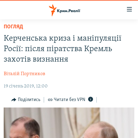
Доступність
посилання
Перейти
ПОГЛЯД
до
НОВИНИ
Керченська криза і маніпуляції
основного
ВОДА.КРИМ
матеріалу
Росії: після піратства Кремль
ВІДЕО ТА ФОТО
Перейти
захотів визнання
до
ПОЛІТИКА
основної
Віталій Портников
БЛОГИ
навігації
Перейти
19 січень 2019, 12:00
ПОГЛЯД
до
ІНТЕРВ'Ю
Поділитись
Читати без VPN
пошуку
ВСЕ ЗА ДЕНЬ
СПЕЦПРОЕКТИ
ЯК ОБІЙТИ БЛОКУВАННЯ
ДЕПОРТАЦІЯ