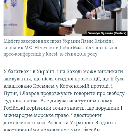
Міністр закордонних справ України Павло Клімкін і
керівник МЗС Німеччини Гайко Маас під час спільної
прес-конференції у Києві, 18 січня 2018 року
У багатьох і в Україні, і на Заході може викликати
здивування, що після огидної провокації, що її було
влаштовано Кремлем у Керченській протоці, і
Путін, і Лавров продовжують говорити про свободу
судноплавства. Але дивуватися тут нема чому.
Російські керівники точно знають, що порушили і
міжнародне морське право, і двосторонні
домовленості між Росією та Україною. Згідно із
двосторонніми домовленостями, басейн