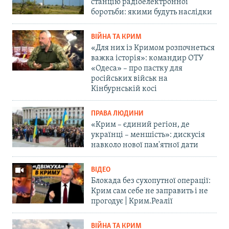
станцію радіоелектронної
боротьби: якими будуть наслідки
ВІЙНА ТА КРИМ
«Для них із Кримом розпочнеться
важка історія»: командир ОТУ
«Одеса» – про пастку для
російських військ на
Кінбурнській косі
ПРАВА ЛЮДИНИ
«Крим – єдиний регіон, де
українці – меншість»: дискусія
навколо нової пам'ятної дати
ВІДЕО
Блокада без сухопутної операції:
Крим сам себе не заправить і не
прогодує | Крим.Реалії
ВІЙНА ТА КРИМ