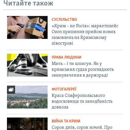
Читайте також
СУСПІЛЬСТВО
«Крим – не Росія»: маркетплейс
Ozon припинив прийом нових
замовлень на Кримському
півострові
ПРАВА ЛЮДИНИ
Мить – і ти шпигун. Як у
кримських судах розглядають
звинувачення в держзраді
ФОТОГАЛЕРЕЇ
Краса Сімферопольського
водосховища та занедбаність
довкола
ВІЙНА ТА КРИМ
Сорок днів, сорок ночей. Про