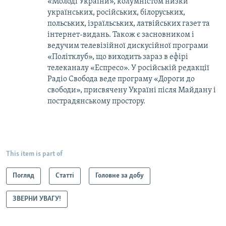
«Молоді України», колумністом низки
українських, російських, білоруських,
польських, ізраїльських, латвійських газет та
інтернет-видань. Також є засновником і
ведучим телевізійної дискусійної програми
«Політклуб», що виходить зараз в ефірі
телеканалу «Еспресо». У російській редакції
Радіо Свобода веде програму «Дороги до
свободи», присвячену Україні після Майдану і
пострадянському простору.
This item is part of
Погляд
Статті
Головне за добу
ЗВЕРНИ УВАГУ!