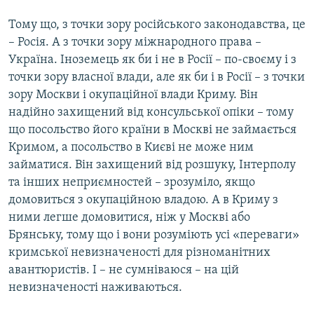
Тому що, з точки зору російського законодавства, це
– Росія. А з точки зору міжнародного права –
Україна. Іноземець як би і не в Росії – по-своєму і з
точки зору власної влади, але як би і в Росії – з точки
зору Москви і окупаційної влади Криму. Він
надійно захищений від консульської опіки – тому
що посольство його країни в Москві не займається
Кримом, а посольство в Києві не може ним
займатися. Він захищений від розшуку, Інтерполу
та інших неприємностей – зрозуміло, якщо
домовиться з окупаційною владою. А в Криму з
ними легше домовитися, ніж у Москві або
Брянську, тому що і вони розуміють усі «переваги»
кримської невизначеності для різноманітних
авантюристів. І – не сумніваюся – на цій
невизначеності наживаються.