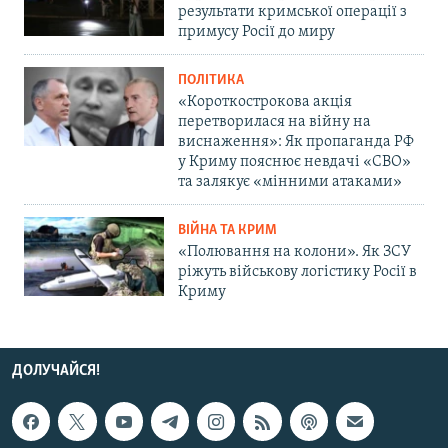
результати кримської операції з
примусу Росії до миру
ПОЛІТИКА
«Короткострокова акція
перетворилася на війну на
виснаження»: Як пропаганда РФ
у Криму пояснює невдачі «СВО»
та залякує «мінними атаками»
ВІЙНА ТА КРИМ
«Полювання на колони». Як ЗСУ
ріжуть військову логістику Росії в
Криму
ДОЛУЧАЙСЯ!