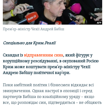
ВІДЕОУРОКИ «ELIFBE»
Русский
СВІДЧЕННЯ ОКУПАЦІЇ
Qırımtatar
УКРАЇНСЬКА ПРОБЛЕМА КРИМУ
ДОЛУЧАЙСЯ!
Прем'єр-міністр Чехії Андрей Бабіш
ІНФОГРАФІКА
Спеціально для Крим.Реалії
Усі сайти RFE/RL
Скандал із
відправленням сина
, який фігурує у
корупційному розслідуванні, в окупований Росією
Крим може коштувати прем'єр-міністру Чехії
Андрею Бабішу політичної кар'єри.
Поки амбітний політик і бізнесмен відкидає всі
звинувачення. Однак настрої в опозиції і серед
партнерів Бабіша по коаліційному уряду – якщо
все, що розповідає син, підтвердиться – не обіцяють