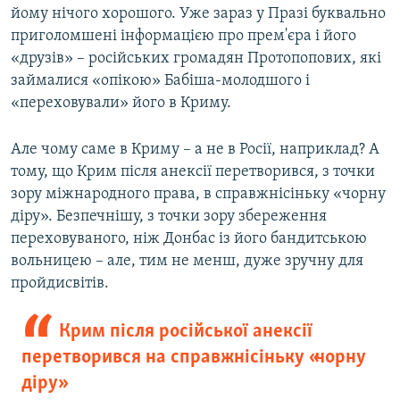
йому нічого хорошого. Уже зараз у Празі буквально
приголомшені інформацією про прем'єра і його
«друзів» – російських громадян Протопопових, які
займалися «опікою» Бабіша-молодшого і
«переховували» його в Криму.
Але чому саме в Криму – а не в Росії, наприклад? А
тому, що Крим після анексії перетворився, з точки
зору міжнародного права, в справжнісіньку «чорну
діру». Безпечнішу, з точки зору збереження
переховуваного, ніж Донбас із його бандитською
вольницею – але, тим не менш, дуже зручну для
пройдисвітів.
Крим після російської анексії
перетворився на справжнісіньку «чорну
діру»