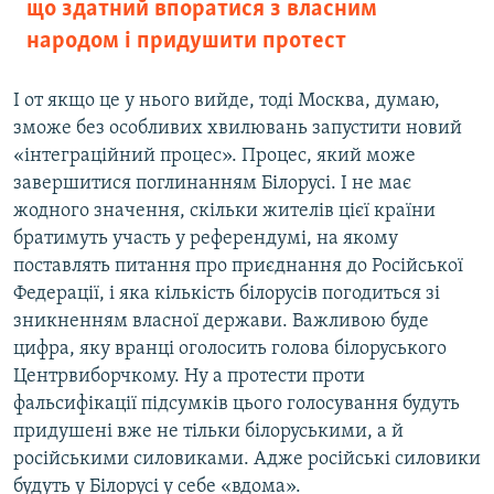
що здатний впоратися з власним
народом і придушити протест
І от якщо це у нього вийде, тоді Москва, думаю,
зможе без особливих хвилювань запустити новий
«інтеграційний процес». Процес, який може
завершитися поглинанням Білорусі. І не має
жодного значення, скільки жителів цієї країни
братимуть участь у референдумі, на якому
поставлять питання про приєднання до Російської
Федерації, і яка кількість білорусів погодиться зі
зникненням власної держави. Важливою буде
цифра, яку вранці оголосить голова білоруського
Центрвиборчкому. Ну а протести проти
фальсифікації підсумків цього голосування будуть
придушені вже не тільки білоруськими, а й
російськими силовиками. Адже російські силовики
будуть у Білорусі у себе «вдома».