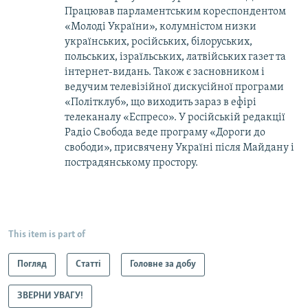
Працював парламентським кореспондентом
«Молоді України», колумністом низки
українських, російських, білоруських,
польських, ізраїльських, латвійських газет та
інтернет-видань. Також є засновником і
ведучим телевізійної дискусійної програми
«Політклуб», що виходить зараз в ефірі
телеканалу «Еспресо». У російській редакції
Радіо Свобода веде програму «Дороги до
свободи», присвячену Україні після Майдану і
пострадянському простору.
This item is part of
Погляд
Статті
Головне за добу
ЗВЕРНИ УВАГУ!