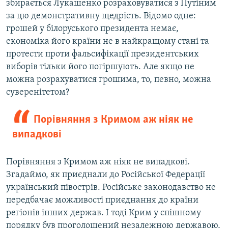
збирається Лукашенко розраховуватися з Путіним
за цю демонстративну щедрість. Відомо одне:
грошей у білоруського президента немає,
економіка його країни не в найкращому стані та
протести проти фальсифікації президентських
виборів тільки його погіршують. Але якщо не
можна розрахуватися грошима, то, певно, можна
суверенітетом?
Порівняння з Кримом аж ніяк не
випадкові
Порівняння з Кримом аж ніяк не випадкові.
Згадаймо, як приєднали до Російської Федерації
український півострів. Російське законодавство не
передбачає можливості приєднання до країни
регіонів інших держав. І тоді Крим у спішному
порядку був проголошений незалежною державою,