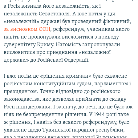
а Росія визнала його незалежність, як і
незалежність Севастополя. А вже потім у цій
«незалежній» державі був проведений фіктивний,
за висновком ООН
, референдум, учасникам якого
навіть не пропонували висловитися з приводу
суверенітету Криму. Натомість запропонували
висловитися про приєднання «незалежної
держави» до Російської Федерації.
І вже потім це «рішення кримчан» було схвалене
російським конституційним судом, парламентом і
президентом. Точно відповідно до російського
законодавства, яке дозволяє приймати до складу
Росії інші держави. І зазначу, до речі, що це було аж
ніяк не безпрецедентне рішення. У 1944 році таке
ж рішення, і навіть без всякого референдуму, було
ухвалене щодо Тувинської народної республіки,
яка з незалежної держави, визнаної Радянським