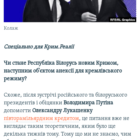
ВІДЕОУРОКИ «ELIFBE»
Русский
СВІДЧЕННЯ ОКУПАЦІЇ
Qırımtatar
УКРАЇНСЬКА ПРОБЛЕМА КРИМУ
Колаж
ДОЛУЧАЙСЯ!
ІНФОГРАФІКА
Спеціально для Крим.Реалії
Чи стане Республіка Білорусь новим Кримом,
Усі сайти RFE/RL
наступним об'єктом анексії для кремлівського
режиму?
Схоже, після зустрічі російського та білоруського
президентів і обіцянки
Володимира Путіна
допомогти
Олександру Лукашенку
півторамільярдним кредитом
, це питання вже не
виглядає таким теоретичним, яким було ще
декілька тижнів тому. Тому що ми не знаємо, чим