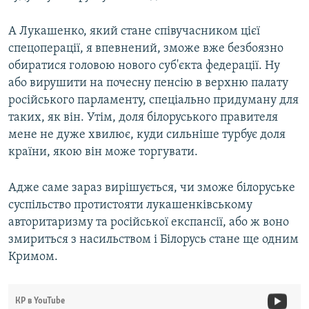
А Лукашенко, який стане співучасником цієї
спецоперації, я впевнений, зможе вже безбоязно
обиратися головою нового суб'єкта федерації. Ну
або вирушити на почесну пенсію в верхню палату
російського парламенту, спеціально придуману для
таких, як він. Утім, доля білоруського правителя
мене не дуже хвилює, куди сильніше турбує доля
країни, якою він може торгувати.
Адже саме зараз вирішується, чи зможе білоруське
суспільство протистояти лукашенківському
авторитаризму та російської експансії, або ж воно
змириться з насильством і Білорусь стане ще одним
Кримом.
КР в YouTube