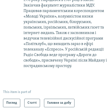
Закінчив факультет журналістики МДУ.
Працював парламентським кореспондентом
«Молоді України», колумністом низки
українських, російських, білоруських,
польських, ізраїльських, латвійських газет та
інтернет-видань. Також є засновником і
ведучим телевізійної дискусійної програми
«Політклуб», що виходить зараз в ефірі
телеканалу «Еспресо». У російській редакції
Радіо Свобода веде програму «Дороги до
свободи», присвячену Україні після Майдану і
пострадянському простору.
This item is part of
Погляд
Статті
Головне за добу