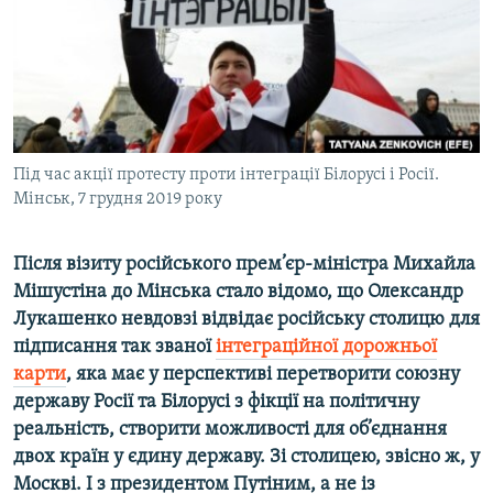
ВІДЕОУРОКИ «ELIFBE»
Русский
СВІДЧЕННЯ ОКУПАЦІЇ
Qırımtatar
УКРАЇНСЬКА ПРОБЛЕМА КРИМУ
ДОЛУЧАЙСЯ!
ІНФОГРАФІКА
Під час акції протесту проти інтеграції Білорусі і Росії.
Мінськ, 7 грудня 2019 року
Усі сайти RFE/RL
Після візиту російського прем’єр-міністра Михайла
Мішустіна до Мінська
стало відомо, що Олександр
Лукашенко невдовзі відвідає російську столицю для
підписання так званої
інтеграційної дорожньої
карти
, яка має у перспективі перетворити союзну
державу Росії та Білорусі з фікції на політичну
реальність, створити можливості для об’єднання
двох країн у єдину державу. Зі столицею, звісно ж, у
Москві. І з президентом Путіним, а не із