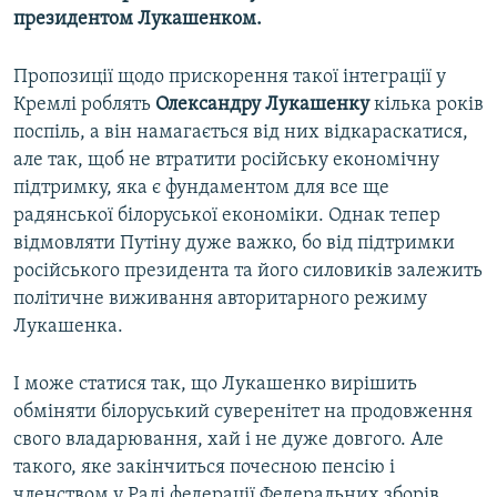
президентом Лукашенком.
Пропозиції щодо прискорення такої інтеграції у
Кремлі роблять
Олександру Лукашенку
кілька років
поспіль, а він намагається від них відкараскатися,
але так, щоб не втратити російську економічну
підтримку, яка є фундаментом для все ще
радянської білоруської економіки. Однак тепер
відмовляти Путіну дуже важко, бо від підтримки
російського президента та його силовиків залежить
політичне виживання авторитарного режиму
Лукашенка.
І може статися так, що Лукашенко вирішить
обміняти білоруський суверенітет на продовження
свого владарювання, хай і не дуже довгого. Але
такого, яке закінчиться почесною пенсію і
членством у Раді федерації Федеральних зборів