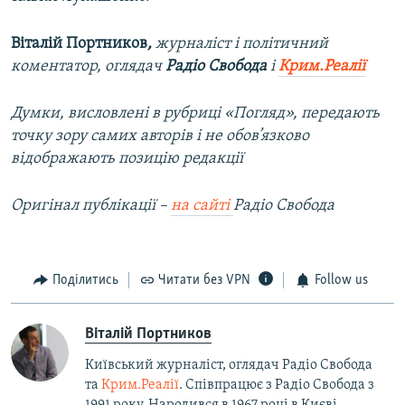
Віталій Портников
,
журналіст і політичний
коментатор, оглядач
Радіо Свобода
і
Крим.Реалії
Думки, висловлені в рубриці «Погляд», передають
точку зору самих авторів і не обов’язково
відображають позицію редакції
Оригінал публікації –
на сайті
Радіо Свобода
Поділитись
Читати без VPN
Follow us
Віталій Портников
Київський журналіст, оглядач Радіо Свобода
та
Крим.Реалії
. Співпрацює з Радіо Свобода з
1991 року. Народився в 1967 році в Києві.