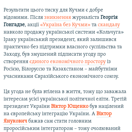
Результати цього тиску для Кучми є добре
відомими. Після
зникнення
журналіста
Георгія
Гонгадзе
, акції
«Україна без Кучми»
та
скандалу
навколо продажу української системи «Кольчуга»
Іраку український президент, який залишився
практично без підтримки власного суспільства та
Заходу, був змушений підписати угоду про
створення
єдиного економічного простору
із
Росією, Білоруссю та Казахстаном – майбутніми
учасниками Євразійського економічного союзу.
Ця угода не була втілена в життя, тому що заважала
інтересам усієї української політичної еліти. Третій
президент України
Віктор Ющенко
був націлений
на європейську інтеграцію України. А
Віктор
Янукович
бажав сам стати головним
проросійським інтегратором – тому очолюваний