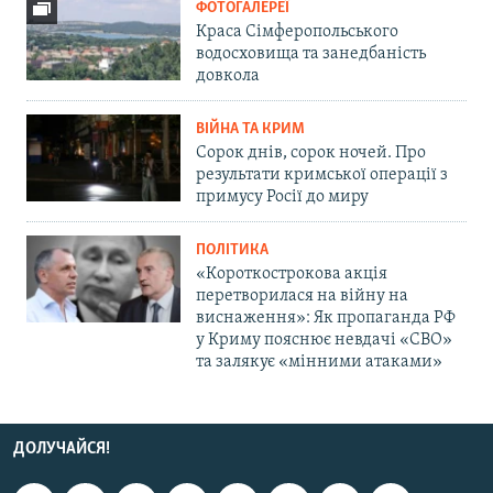
ФОТОГАЛЕРЕЇ
Краса Сімферопольського
водосховища та занедбаність
довкола
ВІЙНА ТА КРИМ
Сорок днів, сорок ночей. Про
результати кримської операції з
примусу Росії до миру
ПОЛІТИКА
«Короткострокова акція
перетворилася на війну на
виснаження»: Як пропаганда РФ
у Криму пояснює невдачі «СВО»
та залякує «мінними атаками»
ДОЛУЧАЙСЯ!