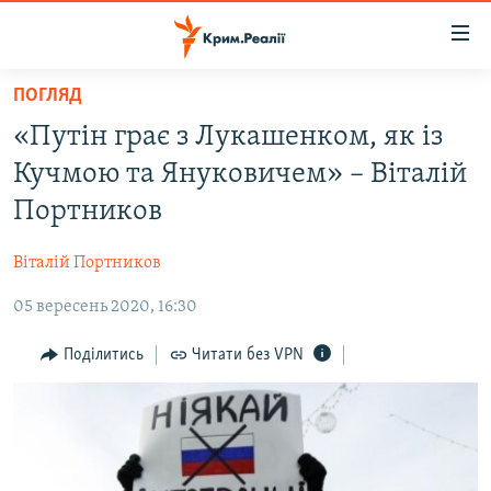
Доступність
посилання
Перейти
ПОГЛЯД
до
НОВИНИ
«Путін грає з Лукашенком, як із
основного
ВОДА.КРИМ
матеріалу
Кучмою та Януковичем» – Віталій
ВІДЕО ТА ФОТО
Перейти
Портников
до
ПОЛІТИКА
основної
Віталій Портников
БЛОГИ
навігації
Перейти
05 вересень 2020, 16:30
ПОГЛЯД
до
ІНТЕРВ'Ю
Поділитись
Читати без VPN
пошуку
ВСЕ ЗА ДЕНЬ
СПЕЦПРОЕКТИ
ЯК ОБІЙТИ БЛОКУВАННЯ
ДЕПОРТАЦІЯ