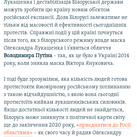
Лукашенка і дестабілізація Білоруської держави
можуть зробити цю країну новим об’єктом
російської експансії. Доля Білорусі залежатиме не
тільки від масовості й ефективності сьогоднішніх
протестів. Справжні події у цій країні почнуться
після того, як з білоруського режиму впаде маска
Олександра Лукашенка і з’явиться обличчя
Володимира Путіна
– так, як це було в Україні 2014
року, коли зникла маска Віктора Януковича.
І тоді буде зрозумілим, яка кількість людей готова
протистояти ймовірному російському поглинанню
з такою відчайдушністю, з якою вона сьогодні
протистоїть кийкам лукашенківських силовиків.
Якщо достатньої кількості людей не знайдеться,
Білорусь може зникнути з політичної карти світу
ще до закінчення 2020 року,
«приєднатися до Росії
областями»
– як свого часу й радив Олександру