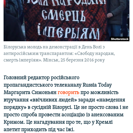
ВІДЕОУРОКИ «ELIFBE»
Русский
СВІДЧЕННЯ ОКУПАЦІЇ
Qırımtatar
УКРАЇНСЬКА ПРОБЛЕМА КРИМУ
ДОЛУЧАЙСЯ!
ІНФОГРАФІКА
Білоруська молодь на демонстрації в День Волі з
антиросійським транспарантом: «Свободу народам,
смерть імперіям». Мінськ, 25 березня 2016 року
Усі сайти RFE/RL
Головний редактор російського
пропагандистського телеканалу
Russia
Today
Маргарита Симоньян
говорить
про можливість
втручання «ввічливих людей» заради «наведення
порядку» в сусідній Білорусі. Це не просто слова і не
просто спроба провести асоціацію із анексованим
Кримом. Це нагадування про те, що у Кремлі
апетит приходить під час їжі.