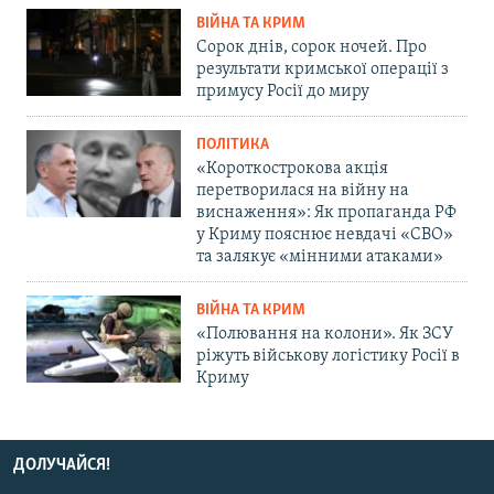
ВІЙНА ТА КРИМ
Сорок днів, сорок ночей. Про
результати кримської операції з
примусу Росії до миру
ПОЛІТИКА
«Короткострокова акція
перетворилася на війну на
виснаження»: Як пропаганда РФ
у Криму пояснює невдачі «СВО»
та залякує «мінними атаками»
ВІЙНА ТА КРИМ
«Полювання на колони». Як ЗСУ
ріжуть військову логістику Росії в
Криму
ДОЛУЧАЙСЯ!