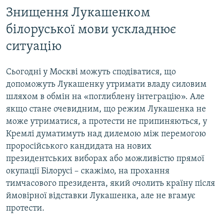
Знищення Лукашенком
білоруської мови ускладнює
ситуацію
Сьогодні у Москві можуть сподіватися, що
допоможуть Лукашенку утримати владу силовим
шляхом в обмін на «поглиблену інтеграцію». Але
якщо стане очевидним, що режим Лукашенка не
може утриматися, а протести не припиняються, у
Кремлі думатимуть над дилемою між перемогою
проросійського кандидата на нових
президентських виборах або можливістю прямої
окупації Білорусі – скажімо, на прохання
тимчасового президента, який очолить країну після
ймовірної відставки Лукашенка, але не вгамує
протести.