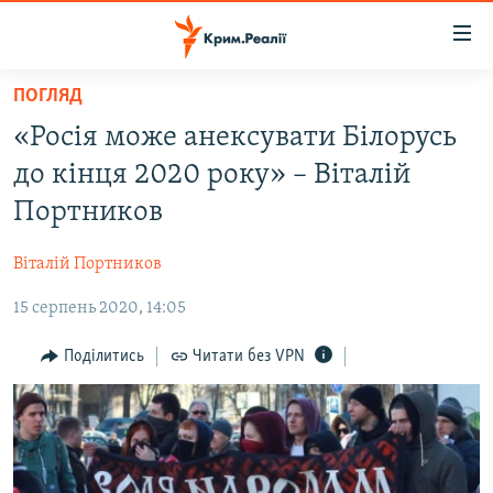
Доступність
посилання
Перейти
ПОГЛЯД
до
НОВИНИ
«Росія може анексувати Білорусь
основного
ВОДА.КРИМ
матеріалу
до кінця 2020 року» – Віталій
ВІДЕО ТА ФОТО
Перейти
Портников
до
ПОЛІТИКА
основної
Віталій Портников
БЛОГИ
навігації
Перейти
15 серпень 2020, 14:05
ПОГЛЯД
до
ІНТЕРВ'Ю
Поділитись
Читати без VPN
пошуку
ВСЕ ЗА ДЕНЬ
СПЕЦПРОЕКТИ
ЯК ОБІЙТИ БЛОКУВАННЯ
ДЕПОРТАЦІЯ