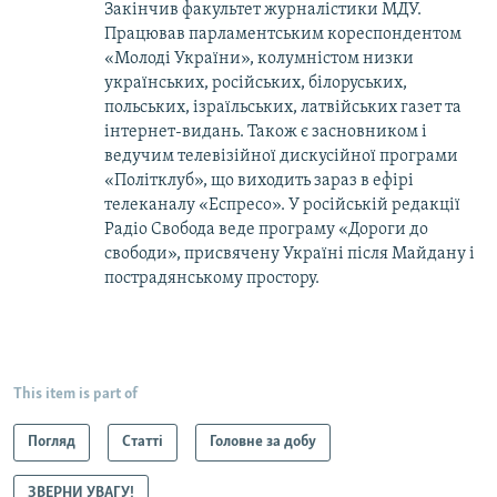
Закінчив факультет журналістики МДУ.
Працював парламентським кореспондентом
«Молоді України», колумністом низки
українських, російських, білоруських,
польських, ізраїльських, латвійських газет та
інтернет-видань. Також є засновником і
ведучим телевізійної дискусійної програми
«Політклуб», що виходить зараз в ефірі
телеканалу «Еспресо». У російській редакції
Радіо Свобода веде програму «Дороги до
свободи», присвячену Україні після Майдану і
пострадянському простору.
This item is part of
Погляд
Статті
Головне за добу
ЗВЕРНИ УВАГУ!