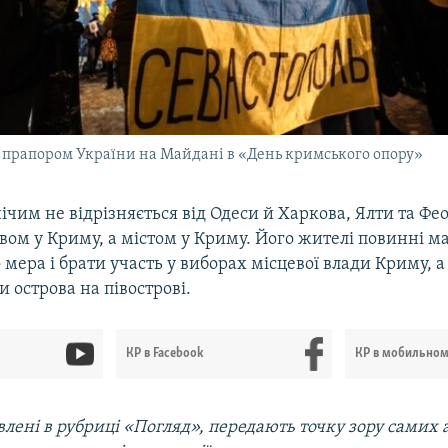
з прапором України на Майдані в «День кримського опору»
ічим не відрізняється від Одеси й Харкова, Ялти та Феод
вом у Криму, а містом у Криму. Його жителі повинні м
 мера і брати участь у виборах місцевої влади Криму, а
 острова на півострові.
КР в Facebook
КР в мобильно
лені в рубриці «Погляд», передають точку зору самих а