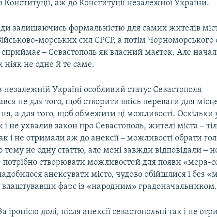
о Конституції, аж до Конституції незалежної України.
жди залишаючись формальністю для самих жителів міст
ійськово-морських сил СРСР, а потім Чорноморського ф
 сприймає ‒ Севастополь як власний маєток. Але начал
ж ніяк не одне й те саме.
 незалежній Україні особливий статус Севастополя
вся не для того, щоб створити якісь переваги для місц
я, а для того, щоб обмежити ці можливості. Оскільки
 і не ухвалив закон про Севастополь, жителі міста ‒ ті
так і не отримали аж до анексії ‒ можливості обрати гол
 тему не одну статтю, але мені завжди відповідали ‒ н
не потрібно створювати можливостей для появи «мера-с
адобилося анексувати місто, чудово обійшлися і без «
, влаштувавши фарс із «народним» градоначальником
За іронією долі, після анексії севастопольці так і не от