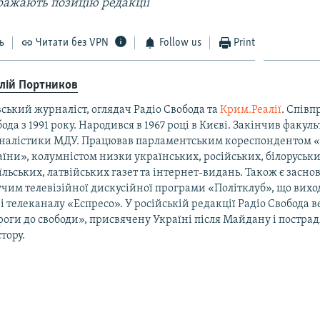
ражають позицію редакції
ь
Читати без VPN
Follow us
Print
алій Портников
ський журналіст, оглядач Радіо Свобода та
Крим.Реалії
. Співп
ода з 1991 року. Народився в 1967 році в Києві. Закінчив факуль
налістики МДУ. Працював парламентським кореспондентом 
їни», колумністом низки українських, російських, білоруськи
їльських, латвійських газет та інтернет-видань. Також є засно
чим телевізійної дискусійної програми «Політклуб», що виход
і телеканалу «Еспресо». У російській редакції Радіо Свобода 
оги до свободи», присвячену Україні після Майдану і постра
тору.