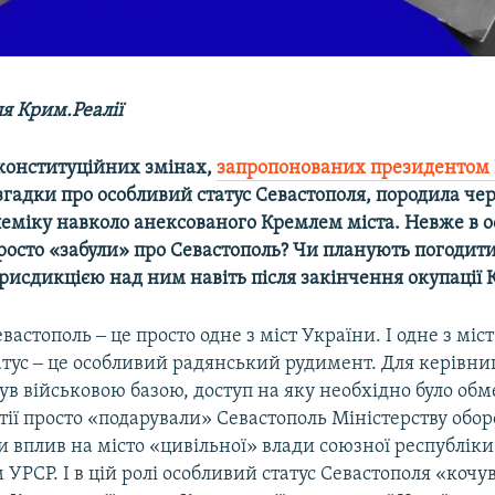
я Крим.Реалії
 конституційних змінах,
запропонованих президентом
 згадки про особливий статус Севастополя, породила че
еміку навколо анексованого Кремлем міста. Невже в о
росто «забули» про Севастополь? Чи планують погодити
рисдикцією над ним навіть після закінчення окупації
вастополь ‒ це просто одне з міст України. І одне з міст
атус ‒ це особливий радянський рудимент. Для керівни
ув військовою базою, доступ на яку необхідно було обм
тії просто «подарували» Севастополь Міністерству обо
вплив на місто «цивільної» влади союзної республіки
м УРСР. І в цій ролі особливий статус Севастополя «кочув