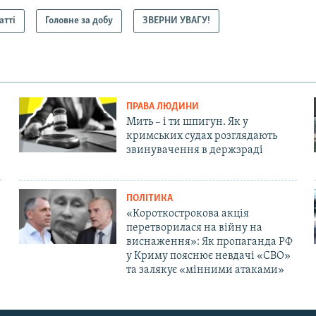
атті
Головне за добу
ЗВЕРНИ УВАГУ!
ПРАВА ЛЮДИНИ
Мить – і ти шпигун. Як у
кримських судах розглядають
звинувачення в держзраді
ПОЛІТИКА
«Короткострокова акція
перетворилася на війну на
виснаження»: Як пропаганда РФ
у Криму пояснює невдачі «СВО»
та залякує «мінними атаками»