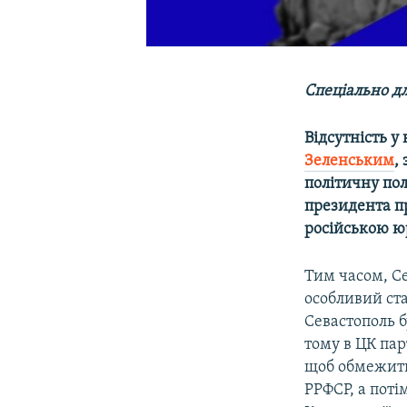
Спеціально дл
Відсутність у
Зеленським
,
політичну пол
президента п
російською ю
Тим часом, Се
особливий ст
Севастополь б
тому в ЦК пар
щоб обмежити 
РРФСР, а поті