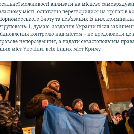
реальної можливості впливати на місцеве самоврядува
власному місті, остаточно перетворилися на кріпаків 
Чорноморського флоту та пов'язаних із ним криміналь
угруповань. І, думаю, завдання України після закінченн
відновлення контролю над містом ‒ не продовжити це
правове непорозуміння, а надати севастопольцям права
нших міст України, всіх інших міст Криму.