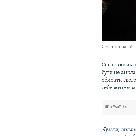
Севастопольці 
Севастополь н
бути не анкла
обирати свого
себе жителями
КР в YouTube
Думки, вислов