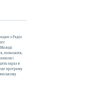
рацює з Радіо
тет
«Молоді
х, польських,
вником і
ить зараз в
веде програму
дянському