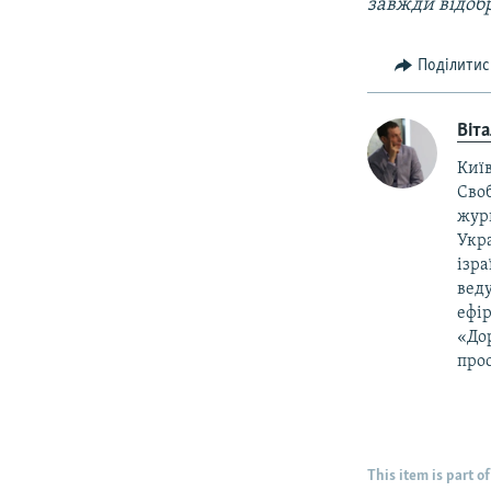
завжди відоб
Поділитис
Віт
Київ
Своб
жур
Укра
ізра
веду
ефір
«Дор
прос
This item is part of