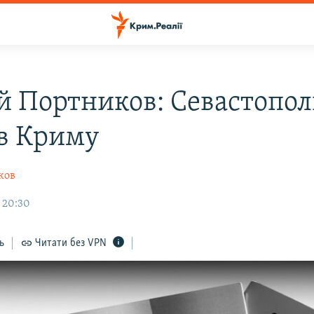
й Портников: Севастопол
 в Криму
ков
, 20:30
ь
Читати без VPN