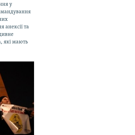
ння у
командування
них
я анексії та
 дивне
, які мають