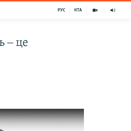
РУС
КТА
ь ‒ це