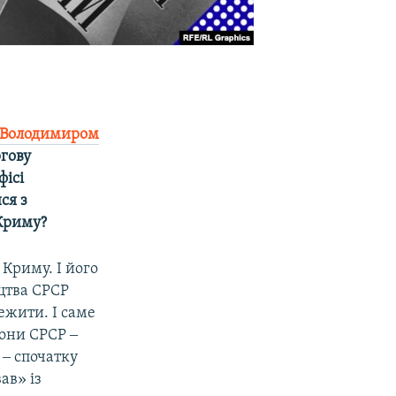
 Володимиром
ргову
фісі
ся з
 Криму?
 Криму. І його
цтва СРСР
ежити. І саме
рони СРСР ‒
 ‒ спочатку
ав» із