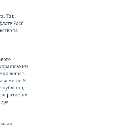
а. Так,
лоту Росії
ьство та
евого
 український
льки вони в
ову міста. Я
е публічно,
епаратиста».
мера-
.
римали