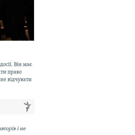
осії. Він має
ати право
 не відчувати
м
вторів і не