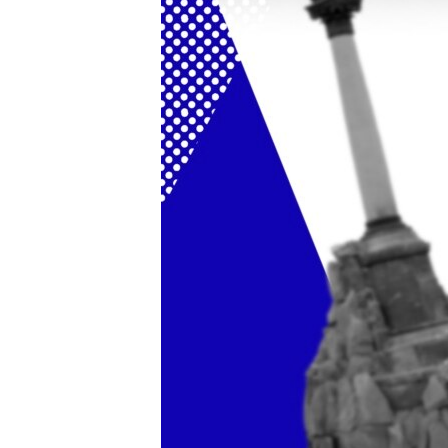
ВІДЕОУРОКИ «ELIFBE»
СВІДЧЕННЯ ОКУПАЦІЇ
УКРАЇНСЬКА ПРОБЛЕМА КРИМУ
ІНФОГРАФІКА