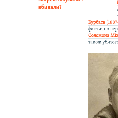
вбивали?
Курбаса
(1887
фактично пере
Соломона Міх
також убитог