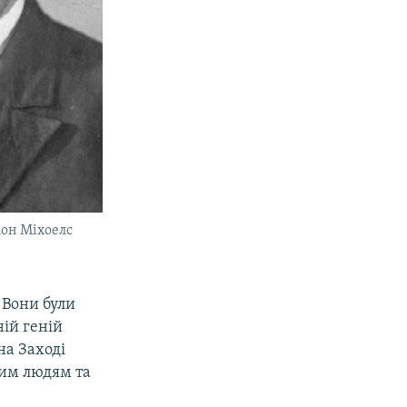
мон Міхоелс
 Вони були
ій геній
на Заході
ким людям та