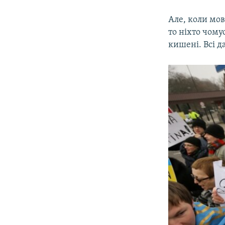
Але, коли мов
то ніхто чому
кишені. Всі д