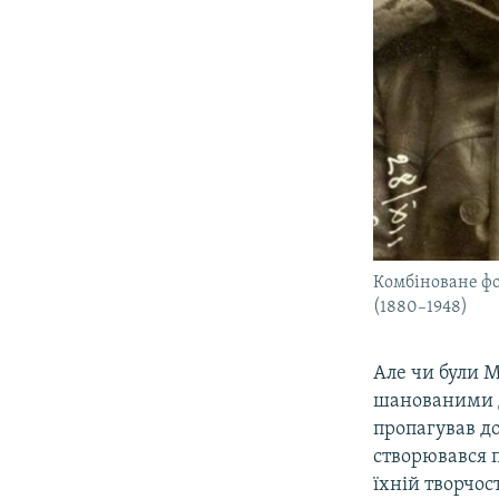
Комбіноване фот
(1880–1948)
Але чи були 
шанованими д
пропагував до
створювався 
їхній творчос