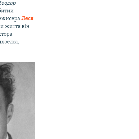
Теодор
вбитий
режисера
Леся
ки життя він
ктора
іхоелса,