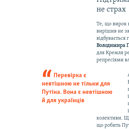
не страх
Те, що вирок
вирішив не за
відбувається
Володимира П
для Кремля ре
репресіями вл
Перевірка є
невтішною не тільки для
Путіна. Вона є невтішною
й для українців
колективи. Що
що робить Пу