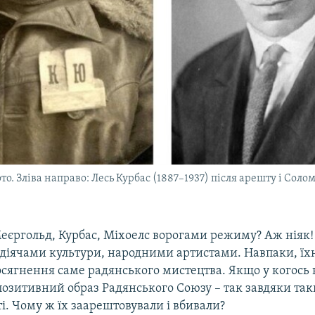
о. Зліва направо: Лесь Курбас (1887–1937) після арешту і Соло
Меєргольд, Курбас, Міхоелс ворогами режиму? Аж ніяк!
іячами культури, народними артистами. Навпаки, їхн
сягнення саме радянського мистецтва. Якщо у когось 
позитивний образ Радянського Союзу – так завдяки та
ті. Чому ж їх заарештовували і вбивали?