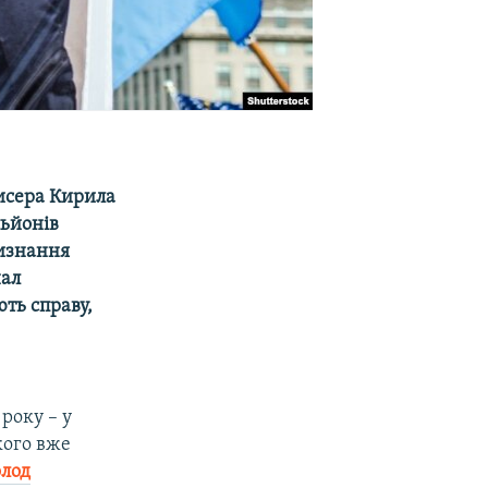
исера Кирила
льйонів
визнання
нал
ють справу,
року – у
кого вже
олод