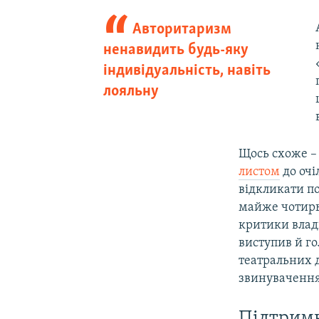
Авторитаризм
ненавидить будь-яку
індивідуальність, навіть
лояльну
Щось схоже – 
листом
до очі
відкликати п
майже чотирьо
критики влади
виступив й г
театральних 
звинувачення
Підтримк