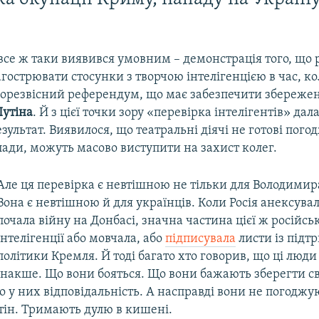
 все ж таки виявився умовним – демонстрація того, що
гострювати стосунки з творчою інтелігенцією в час, к
 горезвісний референдум, що має забезпечити збереже
утіна
. Й з цієї точки зору «перевірка інтелігентів» да
зультат. Виявилося, що театральні діячі не готові пого
ади, можуть масово виступити на захист колег.
Але ця перевірка є невтішною не тільки для Володимир
Вона є невтішною й для українців. Коли Росія анексува
почала війну на Донбасі, значна частина цієї ж російськ
інтелігенції або мовчала, або
підписувала
листи із під
політики Кремля. Й тоді багато хто говорив, що ці люд
інакше. Що вони бояться. Що вони бажають зберегти св
 у них відповідальність. А насправді вони не погоджу
тін. Тримають дулю в кишені.