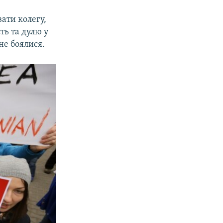
вати колегу,
ть та дулю у
 не боялися.