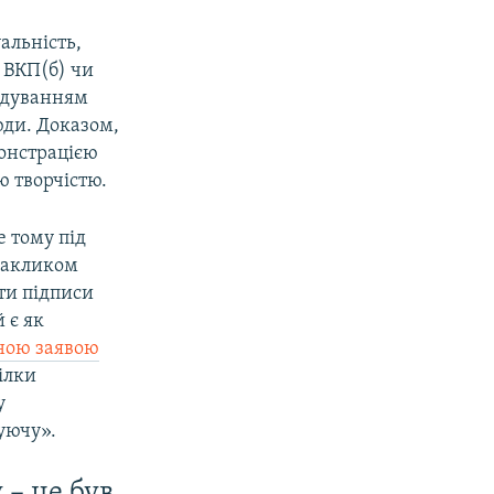
альність,
– ВКП(б) чи
адуванням
юди. Доказом,
монстрацією
ю творчістю.
е тому під
закликом
ти підписи
 є як
ною заявою
ілки
у
уючу».
 – це був