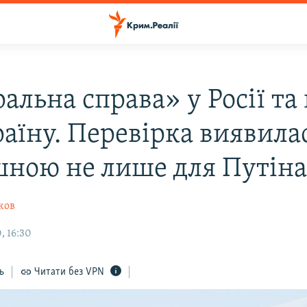
альна справа» у Росії та
раїну. Перевірка виявила
шною не лише для Путін
ков
, 16:30
ь
Читати без VPN