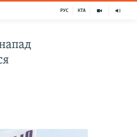
РУС
КТА
 напад
ся
а