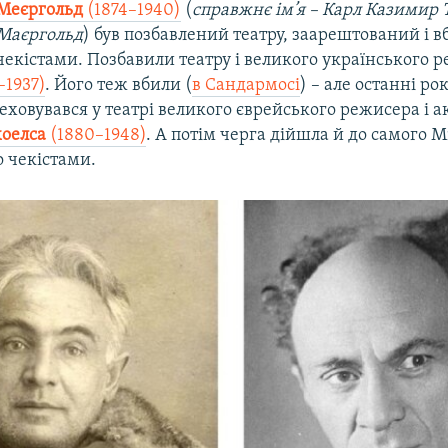
Меєргольд
(1874–1940)
(
справжнє ім’я – Карл Казимир 
Маєргольд
) був позбавлений театру, заарештований і 
чекістами. Позбавили театру і великого українського 
–1937)
. Його теж вбили (
в Сандармосі
) – але останні ро
ховувався у театрі великого єврейського режисера і а
оелса
(1880–1948)
. А потім черга дійшла й до самого М
о чекістами.