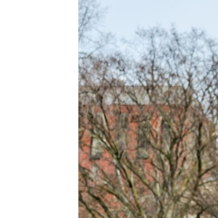
ВІДЕОУРОКИ «ELIFBE»
СВІДЧЕННЯ ОКУПАЦІЇ
УКРАЇНСЬКА ПРОБЛЕМА КРИМУ
ІНФОГРАФІКА