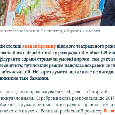
Росії стосовно України. Вашингтон, 6 березня 2014 року
кій столиці
визнав провину
відомого театрального реж
а та його співробітників у розкраданні майже 129 мі
а фігуранти справи отримали умовні вироки, сам факт 
ни свідчить: путінський режим надсилає яскравий сиг
 навіть лояльній. Не варто думати, що для вас не вигада
 виникне таке бажання.
Усі роки, поки продовжувалося слідство – а історія зі
звинуваченнями Серебренникова розпочалася ще 2017 
Москві згадували непрості «театральні справи» з не та
далекого минулого. Великий російський режисер
Всев