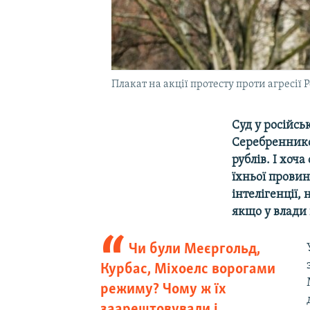
Плакат на акції протесту проти агресії 
Суд у російсь
Серебренников
рублів. І хоч
їхньої прови
інтелігенції,
якщо у влади
Чи були Меєргольд,
Курбас, Міхоелс ворогами
режиму? Чому ж їх
заарештовували і