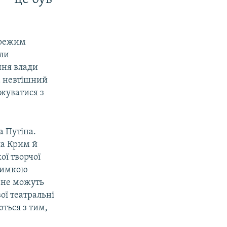
 режим
оли
ння влади
ла невтішний
джуватися з
а Путіна.
ла Крим й
ої творчої
тримкою
и не можуть
ої театральні
ються з тим,