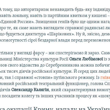
А тому, що авторитаризм ненавидить будь-яку індивіду
навіть лояльну, навіть із партійним квитком у кишені 
«Единой России». Знищення геніїв було ще одним наг
про те, як саме мають виглядати справжні радянські л
що будується диктатура «Шарікових». Ну й, звісно, де
всемогутності сірої бездарної влади перед переможено
тільки у вигляді фарсу – ми спостерігаємо й зараз. Сам
льниці Міністерства культури Росії
Ольги Любімової
із 
озов свого відомства до Серебренникова можна побачи
х тисяч діячів російської культури. Й серед цих людей
, так і справжні «стовпи» путінського режиму. Із
гнів
оловний російський театральний функціонер, голова Сп
діячів
Олександр Калягін
, який схарактеризував вимог
 посадити колегу та інших учасників процесу як «шок
а окупації Криму, нападу на Україну