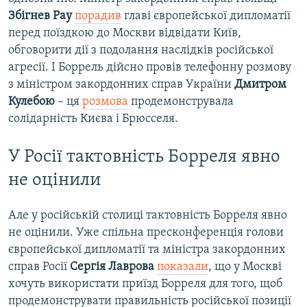
Збігнев Рау
порадив
главі європейської дипломатії
перед поїздкою до Москви відвідати Київ,
обговорити дії з подолання наслідків російської
агресії. І Боррель дійсно провів телефонну розмову
з міністром закордонних справ України
Дмитром
Кулебою
– ця
розмова
продемонструвала
солідарність Києва і Брюсселя.
У Росії тактовність Борреля явно
не оцінили
Але у російській столиці тактовність Борреля явно
не оцінили. Уже спільна пресконференція голови
європейської дипломатії та міністра закордонних
справ Росії
Сергія Лаврова
показали
, що у Москві
хочуть використати приїзд Борреля для того, щоб
продемонструвати правильність російської позиції