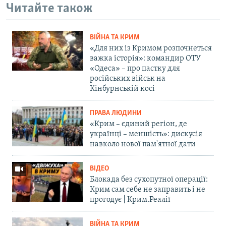
Читайте також
ВІЙНА ТА КРИМ
«Для них із Кримом розпочнеться
важка історія»: командир ОТУ
«Одеса» – про пастку для
російських військ на
Кінбурнській косі
ПРАВА ЛЮДИНИ
«Крим – єдиний регіон, де
українці – меншість»: дискусія
навколо нової пам'ятної дати
ВІДЕО
Блокада без сухопутної операції:
Крим сам себе не заправить і не
прогодує | Крим.Реалії
ВІЙНА ТА КРИМ