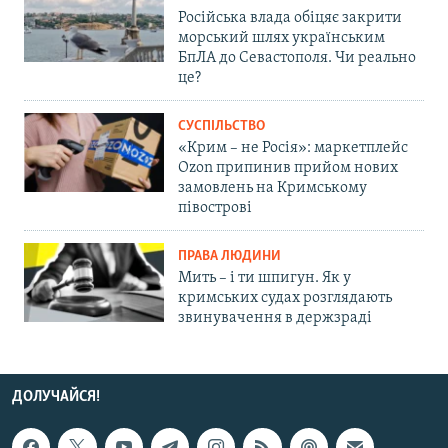
Російська влада обіцяє закрити
морський шлях українським
БпЛА до Севастополя. Чи реально
це?
СУСПІЛЬСТВО
«Крим – не Росія»: маркетплейс
Ozon припинив прийом нових
замовлень на Кримському
півострові
ПРАВА ЛЮДИНИ
Мить – і ти шпигун. Як у
кримських судах розглядають
звинувачення в держзраді
ДОЛУЧАЙСЯ!