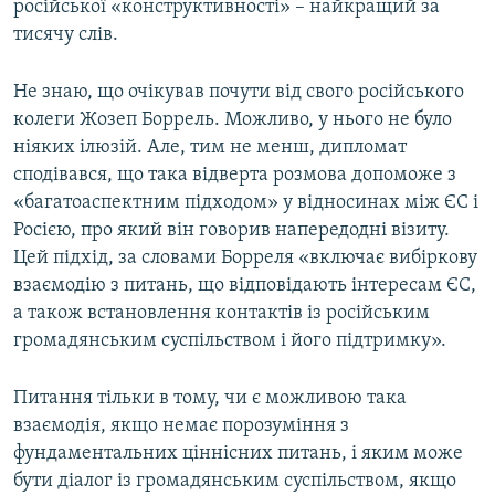
російської «конструктивності» – найкращий за
тисячу слів.
Не знаю, що очікував почути від свого російського
колеги Жозеп Боррель. Можливо, у нього не було
ніяких ілюзій. Але, тим не менш, дипломат
сподівався, що така відверта розмова допоможе з
«багатоаспектним підходом» у відносинах між ЄС і
Росією, про який він говорив напередодні візиту.
Цей підхід, за словами Борреля «включає вибіркову
взаємодію з питань, що відповідають інтересам ЄС,
а також встановлення контактів із російським
громадянським суспільством і його підтримку».
Питання тільки в тому, чи є можливою така
взаємодія, якщо немає порозуміння з
фундаментальних ціннісних питань, і яким може
бути діалог із громадянським суспільством, якщо