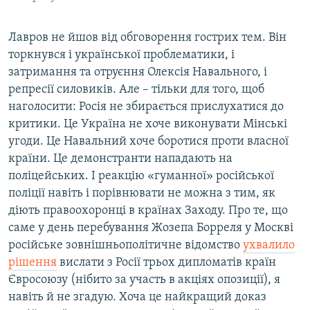
Лавров не йшов від обговорення гострих тем. Він
торкнувся і української проблематики, і
затримання та отруєння Олексія Навального, і
репресії силовиків. Але – тільки для того, щоб
наголосити: Росія не збирається прислухатися до
критики. Це Україна не хоче виконувати Мінські
угоди. Це Навальний хоче боротися проти власної
країни. Це демонстранти нападають на
поліцейських. І реакцію «гуманної» російської
поліції навіть і порівнювати не можна з тим, як
діють правоохоронці в країнах Заходу. Про те, що
саме у день перебування Жозепа Борреля у Москві
російське зовнішньополітичне відомство
ухвалило
рішення
вислати з Росії трьох дипломатів країн
Євросоюзу (нібито за участь в акціях опозиції), я
навіть й не згадую. Хоча це найкращий доказ