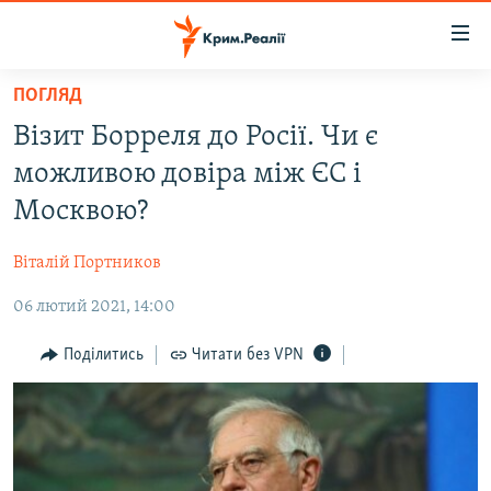
Доступність
посилання
Перейти
ПОГЛЯД
до
НОВИНИ
Візит Борреля до Росії. Чи є
основного
ВОДА.КРИМ
матеріалу
можливою довіра між ЄС і
ВІДЕО ТА ФОТО
Перейти
Москвою?
до
ПОЛІТИКА
основної
Віталій Портников
БЛОГИ
навігації
Перейти
06 лютий 2021, 14:00
ПОГЛЯД
до
ІНТЕРВ'Ю
Поділитись
Читати без VPN
пошуку
ВСЕ ЗА ДЕНЬ
СПЕЦПРОЕКТИ
ЯК ОБІЙТИ БЛОКУВАННЯ
ДЕПОРТАЦІЯ