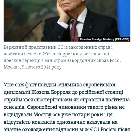
ВІДЕОУРОКИ «ELIFBE»
Русский
СВІДЧЕННЯ ОКУПАЦІЇ
Qırımtatar
УКРАЇНСЬКА ПРОБЛЕМА КРИМУ
ДОЛУЧАЙСЯ!
ІНФОГРАФІКА
Верховний представник ЄС із закордонних справ і
політики безпеки Жозеп Боррель під час спільної
пресконференції з міністром закордонних справ Росії.
Усі сайти RFE/RL
Москва, 5 лютого 2021 року
Уже сам факт поїздки очільника європейської
дипломатії Жозепа Борреля до російської столиці
сприймався спостерігачами як справжня політична
сенсація. Європейські чиновники такого рівня не
відвідували Москву ось уже чотири роки і ця
відсутність контактів однозначно вказувала на
значне охолодження відносин між ЄС і Росією після