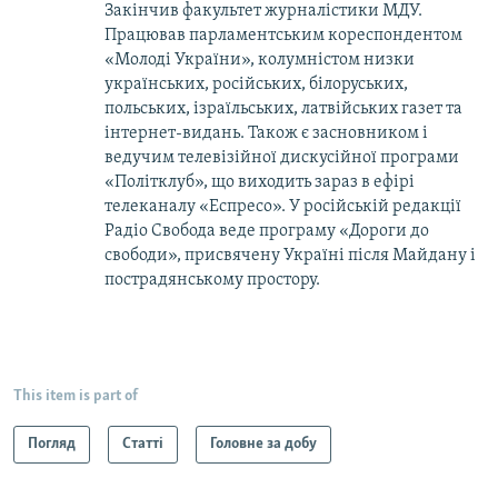
Закінчив факультет журналістики МДУ.
Працював парламентським кореспондентом
«Молоді України», колумністом низки
українських, російських, білоруських,
польських, ізраїльських, латвійських газет та
інтернет-видань. Також є засновником і
ведучим телевізійної дискусійної програми
«Політклуб», що виходить зараз в ефірі
телеканалу «Еспресо». У російській редакції
Радіо Свобода веде програму «Дороги до
свободи», присвячену Україні після Майдану і
пострадянському простору.
This item is part of
Погляд
Статті
Головне за добу