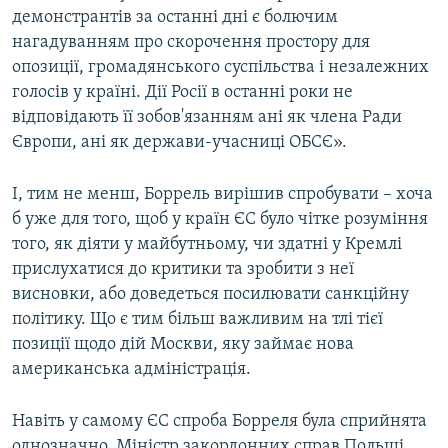
демонстрантів за останні дні є болючим
нагадуванням про скорочення простору для
опозиції, громадянського суспільства і незалежних
голосів у країні. Дії Росії в останні роки не
відповідають її зобов'язанням ані як члена Ради
Європи, ані як держави-учасниці ОБСЄ».
І, тим не менш, Боррель вирішив спробувати – хоча
б уже для того, щоб у країн ЄС було чітке розуміння
того, як діяти у майбутньому, чи здатні у Кремлі
прислухатися до критики та зробити з неї
висновки, або доведеться посилювати санкційну
політику. Що є тим більш важливим на тлі тієї
позиції щодо дій Москви, яку займає нова
американська адміністрація.
Навіть у самому ЄС спроба Борреля була сприйнята
однозначно. Міністр закордонних справ Польщі