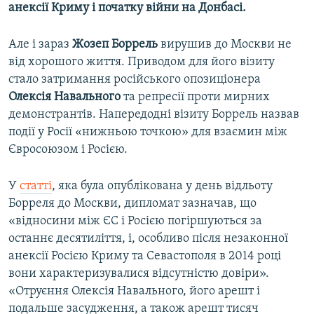
анексії Криму і початку війни на Донбасі.
Але і зараз
Жозеп Боррель
вирушив до Москви не
від хорошого життя. Приводом для його візиту
стало затримання російського опозиціонера
Олексія Навального
та репресії проти мирних
демонстрантів. Напередодні візиту Боррель назвав
події у Росії «нижньою точкою» для взаємин між
Євросоюзом і Росією.
У
статті
, яка була опублікована у день відльоту
Борреля до Москви, дипломат зазначав, що
«відносини між ЄС і Росією погіршуються за
останнє десятиліття, і, особливо після незаконної
анексії Росією Криму та Севастополя в 2014 році
вони характеризувалися відсутністю довіри».
«Отруєння Олексія Навального, його арешт і
подальше засудження, а також арешт тисяч