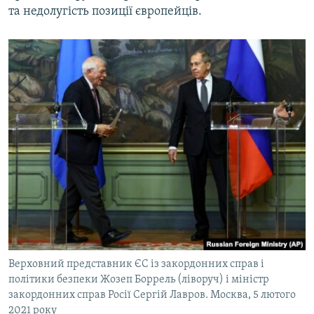
та недолугість позиції європейців.
Верховний представник ЄС із закордонних справ і
політики безпеки Жозеп Боррель (ліворуч) і міністр
закордонних справ Росії Сергій Лавров. Москва, 5 лютого
2021 року