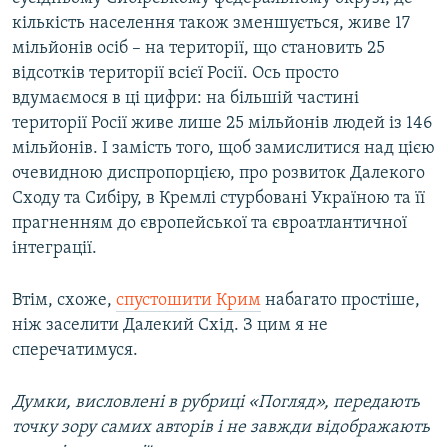
кількість населення також зменшується, живе 17
мільйонів осіб – на території, що становить 25
відсотків території всієї Росії. Ось просто
вдумаємося в ці цифри: на більшій частині
території Росії живе лише 25 мільйонів людей із 146
мільйонів. І замість того, щоб замислитися над цією
очевидною диспропорцією, про розвиток Далекого
Сходу та Сибіру, в Кремлі стурбовані Україною та її
прагненням до європейської та євроатлантичної
інтеграції.
Втім, схоже,
спустошити Крим
набагато простіше,
ніж заселити Далекий Схід. З цим я не
сперечатимуся.
Думки, висловлені в рубриці «Погляд», передають
точку зору самих авторів і не завжди відображають