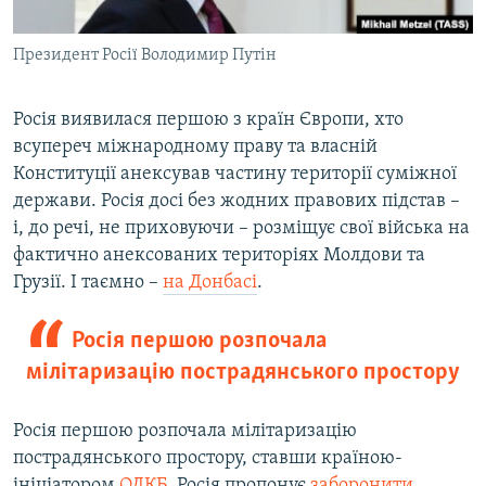
Президент Росії Володимир Путін
Росія виявилася першою з країн Європи, хто
всупереч міжнародному праву та власній
Конституції анексував частину території суміжної
держави. Росія досі без жодних правових підстав –
і, до речі, не приховуючи – розміщує свої війська на
фактично анексованих територіях Молдови та
Грузії. І таємно –
на Донбасі
.
Росія першою розпочала
мілітаризацію пострадянського простору
Росія першою розпочала мілітаризацію
пострадянського простору, ставши країною-
ініціатором
ОДКБ
. Росія пропонує
заборонити