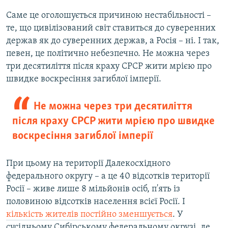
Саме це оголошується причиною нестабільності –
те, що цивілізований світ ставиться до суверенних
держав як до суверенних держав, а Росія – ні. І так,
певен, це політично небезпечно. Не можна через
три десятиліття після краху СРСР жити мрією про
швидке воскресіння загиблої імперії.
Не можна через три десятиліття
після краху СРСР жити мрією про швидке
воскресіння загиблої імперії
При цьому на території Далекосхідного
федерального округу – а це 40 відсотків території
Росії – живе лише 8 мільйонів осіб, п'ять із
половиною відсотків населення всієї Росії. І
кількість жителів постійно зменшується
. У
сусідньому Сибірському федеральному окрузі, де