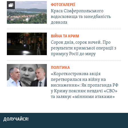
ФОТОГАЛЕРЕЇ
Краса Сімферопольського
водосховища та занедбаність
довкола
ВІЙНА ТА КРИМ
Сорок днів, сорок ночей. Про
результати кримської операції з
примусу Росії до миру
ПОЛІТИКА
«Короткострокова акція
перетворилася на війну на
виснаження»: Як пропаганда РФ
у Криму пояснює невдачі «СВО»
та залякує «мінними атаками»
ДОЛУЧАЙСЯ!