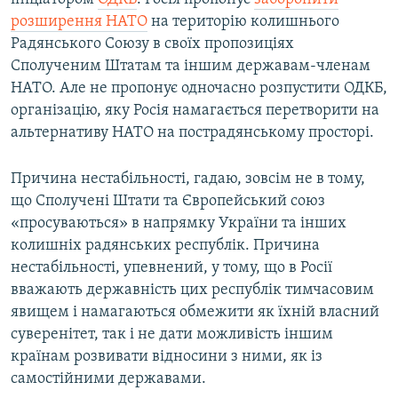
розширення НАТО
на територію колишнього
Радянського Союзу в своїх пропозиціях
Сполученим Штатам та іншим державам-членам
НАТО. Але не пропонує одночасно розпустити ОДКБ,
організацію, яку Росія намагається перетворити на
альтернативу НАТО на пострадянському просторі.
Причина нестабільності, гадаю, зовсім не в тому,
що Сполучені Штати та Європейський союз
«просуваються» в напрямку України та інших
колишніх радянських республік. Причина
нестабільності, упевнений, у тому, що в Росії
вважають державність цих республік тимчасовим
явищем і намагаються обмежити як їхній власний
суверенітет, так і не дати можливість іншим
країнам розвивати відносини з ними, як із
самостійними державами.