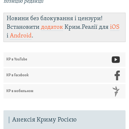
позицію редакції
Новини без блокування і цензури!
Встановити
додаток
Крим.Реалії для
iOS
і
Android
.
КР в YouTube
КР в Facebook
КР в мобильном
Анексія Криму Росією