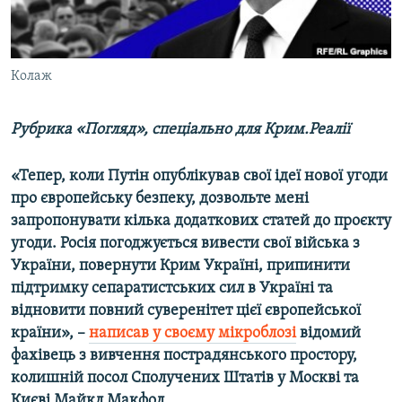
ВІДЕОУРОКИ «ELIFBE»
Русский
СВІДЧЕННЯ ОКУПАЦІЇ
Qırımtatar
Колаж
УКРАЇНСЬКА ПРОБЛЕМА КРИМУ
ДОЛУЧАЙСЯ!
ІНФОГРАФІКА
Рубрика «Погляд», спеціально для Крим.Реалії
«Тепер, коли Путін опублікував свої ідеї нової угоди
Усі сайти RFE/RL
про європейську безпеку, дозвольте мені
запропонувати кілька додаткових статей до проєкту
угоди. Росія погоджується вивести свої війська з
України, повернути Крим Україні, припинити
підтримку сепаратистських сил в Україні та
відновити повний суверенітет цієї європейської
країни», –
написав у своєму мікроблозі
відомий
фахівець з вивчення пострадянського простору,
колишній посол Сполучених Штатів у Москві та
Києві Майкл Макфол.