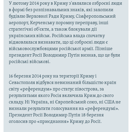
У лютому 2014 року в Криму з'являлися озброєні люди
в формі без розпізнавальних знаків, які захопили
будівлю Верховної Ради Криму, Сімферопольський
аеропорт, Керченську поромну переправу, інші
стратегічні об'єкти, а також блокували дії
українських військ. Російська влада спочатку
відмовлялася визнавати, що ці озброєні люди є
військовослужбовцями російської армії. Пізніше
президент Росії Володимир Путін визнав, що це були
російські військові.
16 березня 2014 року на території Криму і
Севастополя відбувся невизнаний більшістю країн
світу «референдум» про статус півострова, за
результатами якого Росія включила Крим до свого
складу. Ні Україна, ні Європейський союз, ні США не
визнали результати голосування на «референдумі».
Президент Росії Володимир Путін 18 березня
оголосив про «приєднання» Криму до Росії.