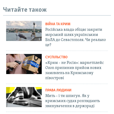
Читайте також
ВІЙНА ТА КРИМ
Російська влада обіцяє закрити
морський шлях українським
БпЛА до Севастополя. Чи реально
це?
СУСПІЛЬСТВО
«Крим – не Росія»: маркетплейс
Ozon припинив прийом нових
замовлень на Кримському
півострові
ПРАВА ЛЮДИНИ
Мить – і ти шпигун. Як у
кримських судах розглядають
звинувачення в держзраді