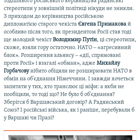
тодішнього російського керівництва радянські
стереотипи у зовнішній політиці нікуди не зникли.
З приходом до керівництва російською
дипломатією старого чекіста
Євгена Примакова
й
особливо після того, як президентом Росії став тоді
ще молодий чекіст
Володимир Путін
, ці стереотипи,
схоже, взяли гору остаточно. НАТО ‒ «агресивний
блок». Розширення альянсу ‒ «дії, спрямовані
проти Росії» і взагалі «обман», адже
Михайлу
Горбачову
нібито обіцяли не розширювати НАТО в
обмін на об'єднання Німеччини. І завжди хочеться
запитати у тих, хто транслює ці міфи: а якби не
пообіцяли, то тоді що? Не було б об'єднання?
Зберігся б Варшавський договір? А Радянський
Союз? І російські війська, як і раніше, перебували б
у Варшаві чи Празі?