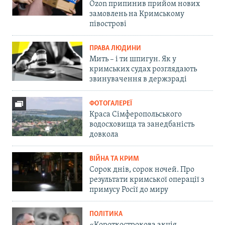
Ozon припинив прийом нових
замовлень на Кримському
півострові
ПРАВА ЛЮДИНИ
Мить – і ти шпигун. Як у
кримських судах розглядають
звинувачення в держзраді
ФОТОГАЛЕРЕЇ
Краса Сімферопольського
водосховища та занедбаність
довкола
ВІЙНА ТА КРИМ
Сорок днів, сорок ночей. Про
результати кримської операції з
примусу Росії до миру
ПОЛІТИКА
«Короткострокова акція