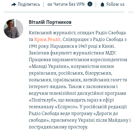
Поділитись
Читати без VPN
Follow us
Віталій Портников
Київський журналіст, оглядач Радіо Свобода
та
Крим.Реалії
. Співпрацює з Радіо Свобода з
1991 року. Народився в 1967 році в Києві.
Закінчив факультет журналістики МДУ.
Працював парламентським кореспондентом
«Молоді України», колумністом низки
українських, російських, білоруських,
польських, ізраїльських, латвійських газет та
інтернет-видань. Також є засновником і
ведучим телевізійної дискусійної програми
«Політклуб», що виходить зараз в ефірі
телеканалу «Еспресо». У російській редакції
Радіо Свобода веде програму «Дороги до
свободи», присвячену Україні після Майдану і
пострадянському простору.