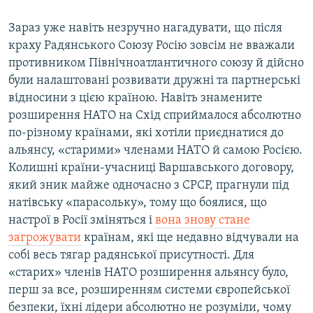
Зараз уже навіть незручно нагадувати, що після
краху Радянського Союзу Росію зовсім не вважали
противником Північноатлантичного союзу й дійсно
були налаштовані розвивати дружні та партнерські
відносини з цією країною. Навіть знамените
розширення НАТО на Схід сприймалося абсолютно
по-різному країнами, які хотіли приєднатися до
альянсу, «старими» членами НАТО й самою Росією.
Колишні країни-учасниці Варшавського договору,
який зник майже одночасно з СРСР, прагнули під
натівську «парасольку», тому що боялися, що
настрої в Росії зміняться і
вона знову стане
загрожувати
країнам, які ще недавно відчували на
собі весь тягар радянської присутності. Для
«старих» членів НАТО розширення альянсу було,
перш за все, розширенням системи європейської
безпеки, їхні лідери абсолютно не розуміли, чому