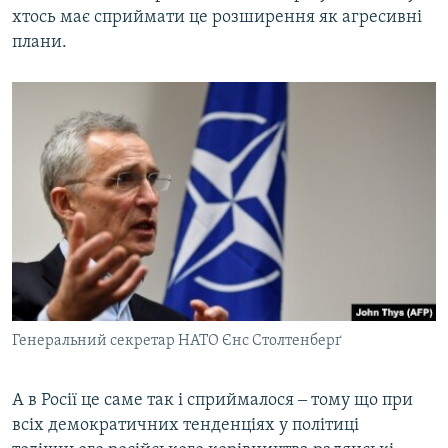
хтось має сприймати це розширення як агресивні
плани.
Генеральний секретар НАТО Єнс Столтенберґ
А в Росії це саме так і сприймалося ‒ тому що при
всіх демократичних тенденціях у політиці