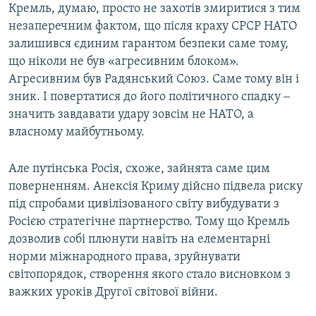
Кремль, думаю, просто не захотів змиритися з тим
незаперечним фактом, що після краху СРСР НАТО
залишився єдиним гарантом безпеки саме тому,
що ніколи не був «агресивним блоком».
Агресивним був Радянський Союз. Саме тому він і
зник. І повертатися до його політичного спадку ‒
значить завдавати удару зовсім не НАТО, а
власному майбутньому.
Але путінська Росія, схоже, зайнята саме цим
поверненням. Анексія Криму дійсно підвела риску
під спробами цивілізованого світу вибудувати з
Росією стратегічне партнерство. Тому що Кремль
дозволив собі плюнути навіть на елементарні
норми міжнародного права, зруйнувати
світопорядок, створення якого стало висновком з
важких уроків Другої світової війни.