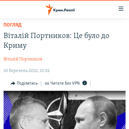
Доступність
посилання
Перейти
ПОГЛЯД
до
НОВИНИ
Віталій Портников: Це було до
основного
ВОДА.КРИМ
матеріалу
Криму
ВІДЕО ТА ФОТО
Перейти
до
Віталій Портников
ПОЛІТИКА
основної
10 березень 2021, 15:32
БЛОГИ
навігації
Перейти
ПОГЛЯД
Поділитись
Читати без VPN
до
ІНТЕРВ'Ю
пошуку
ВСЕ ЗА ДЕНЬ
СПЕЦПРОЕКТИ
ЯК ОБІЙТИ БЛОКУВАННЯ
ДЕПОРТАЦІЯ