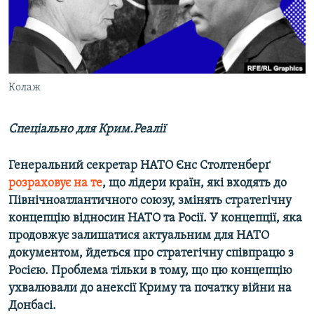
ВІДЕОУРОКИ «ELIFBE»
Русский
СВІДЧЕННЯ ОКУПАЦІЇ
Qırımtatar
УКРАЇНСЬКА ПРОБЛЕМА КРИМУ
ДОЛУЧАЙСЯ!
Колаж
ІНФОГРАФІКА
Спеціально для Крим.Реалії
Усі сайти RFE/RL
Генеральний секретар НАТО Єнс Столтенберґ
розраховує на те
, що лідери країн, які входять до
Північноатлантичного союзу, змінять стратегічну
концепцію відносин НАТО та Росії. У концепції, яка
продовжує залишатися актуальним для НАТО
документом, йдеться про стратегічну співпрацю з
Росією. Проблема тільки в тому, що цю концепцію
ухвалювали до анексії Криму та початку війни на
Донбасі.