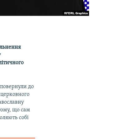
ільнення
у
літичного
, повернули до
 церковного
равославну
 тому, що сам
оляють собі