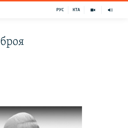
РУС
КТА
зброя