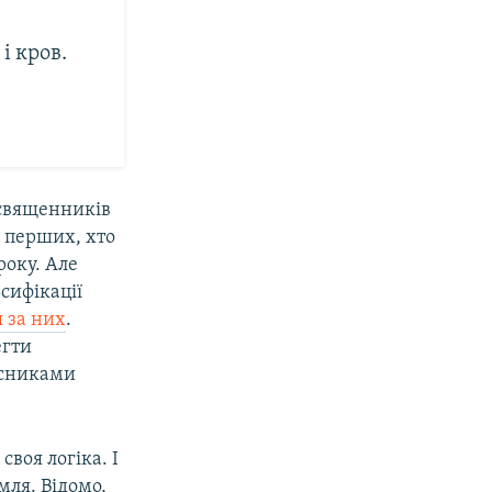
і кров.
 священників
з перших, хто
оку. Але
ьсифікації
 за них
.
егти
часниками
своя логіка. І
мля. Відомо,