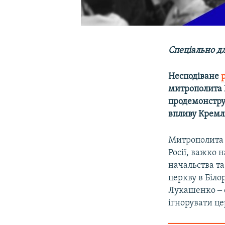
Спеціально дл
Несподіване
митрополита П
продемонстру
впливу Кремл
Митрополит
Росії, важко
начальства та
церкву в Біло
Лукашенко ‒ о
ігнорувати це