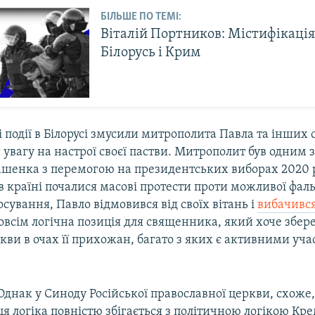
БІЛЬШЕ ПО ТЕМІ:
Віталій Портников: Містифікація 
Білорусь і Крим
 події в Білорусі змусили митрополита Павла та інших
увагу на настрої своєї пастви. Митрополит був одним 
ашенка з перемогою на президентських виборах 2020 р
к в країні почалися масові протести проти можливої фал
осування, Павло відмовився від своїх вітань і
вибачився
зовсім логічна позиція для священника, який хоче збер
кви в очах її прихожан, багато з яких є активними у
Однак у Синоду Російської православної церкви, схоже, 
ця логіка повністю збігається з політичною логікою Кре