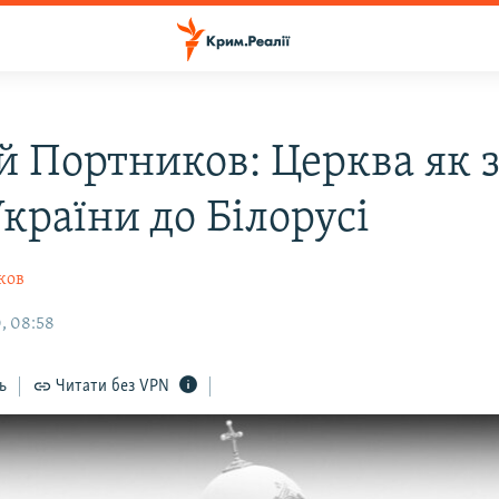
ій Портников: Церква як 
України до Білорусі
ков
, 08:58
ь
Читати без VPN