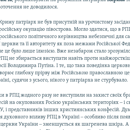
оточення не доводилося.
 Криму патріарх не був присутній на урочистому засідан
осійську окупацію півострова. Могло здатися, що в РП
 російського політичного керівництва небезпечні для с
 церкви та її авторитету як поза межами Російської Феде
Але це було лише ілюзією. Вже незабаром стало зрозуміл
РПЦ не збирається виступати навіть проти найжорсткі
сії Володимира Путіна. І те, що така поведінка церков
ворює глибоку прірву між Російською православною цер
їні, судячи з усього, нікого у патріарха не стурбувало.
ки в РПЦ жодного разу не виступили на захист своїх браті
сій на окупованих Росією українських територіях ‒ і с
, і представників інших християнських конфесій. Ду
я духовного впливу РПЦ в Україні ‒ особливо після поя
 церкви України ‒ зменшується як шагренева шкіра. А 