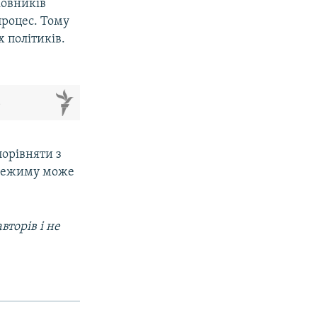
ковників
процес. Тому
 політиків.
м
порівняти з
 режиму може
вторів і не