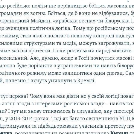
що російське політичне керівництво боїться масових в
громадян як вогню. Боїться, де б вони не відбувалися, б
український Майдан, «арабська весна» чи білоруська П
це очевидна політична логіка. Тому що російському по
режиму, сила якого полягає в повному контролі над сус
силовими структурами та медіа, можуть загрожувати,
саме масові протести. Поки російський народ мовчить
всесильний. Але, думаю, якщо в Росії почнуться масові 
можна буде порівняти з українськими чи навіть білору
політичного режиму може залишитися один спогад. Сам
й, напевно, і хочуть уникнути в Кремлі.
 тут церква? Чому вона має діяти не у своїй логіці поваг
 логіці згоди з інтересами російської влади ‒ навіть ко
ни? І тут ми знову стикаємося із ситуацією, яку спостері
ні, у 2013-2014 роках. Тоді як багато священників УПЦ
підтримували та підбадьорювали учасників протесту п
овича
, розраховувати на розуміння патріарха
Кирила
та