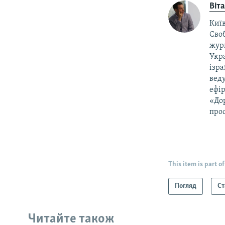
Віт
Київ
Своб
жур
Укра
ізра
веду
ефір
«Дор
прос
This item is part of
Погляд
Ст
Читайте також