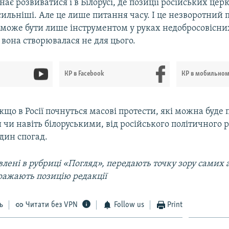
нає розвиватися і в Білорусі, де позиції російських цер
ильніші. Але це лише питання часу. І це незворотний 
 може бути лише інструментом у руках недобросовісних
вона створювалася не для цього.
КР в Facebook
КР в мобильно
кщо в Росії почнуться масові протести, які можна буде 
 чи навіть білоруськими, від російського політичного
дин спогад.
лені в рубриці «Погляд», передають точку зору самих а
ражають позицію редакції
ь
Читати без VPN
Follow us
Print