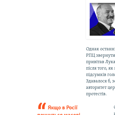
Однак останні
РПЦ звернути 
привітав Лук
після того, я
підсумків гол
Здавалося б, 
авторитет цер
протестів.
Якщо в Росії