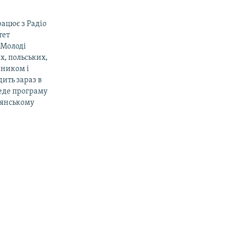
рацює з Радіо
тет
«Молоді
х, польських,
вником і
ить зараз в
веде програму
дянському