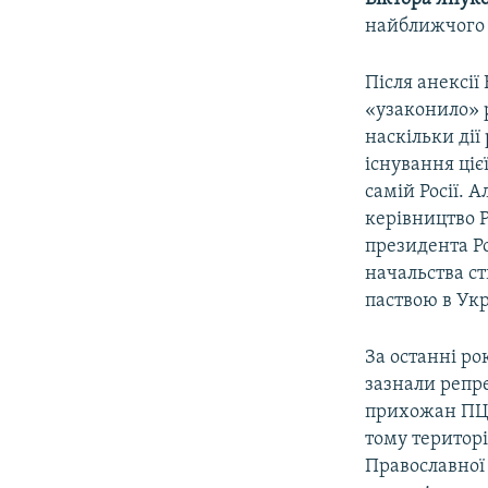
найближчого 
Після анексії
«узаконило» р
наскільки дії
існування цієї
самій Росії. 
керівництво 
президента Ро
начальства ст
паствою в Укра
За останні ро
зазнали репре
прихожан ПЦУ
тому територі
Православної