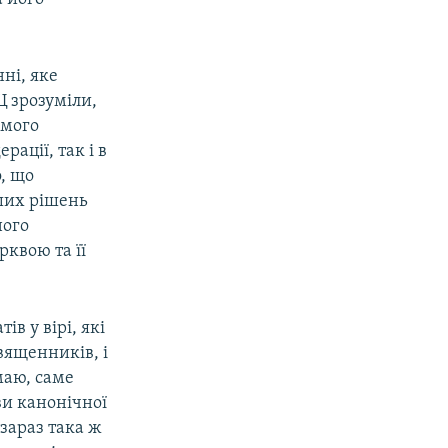
ні, яке
Ц зрозуміли,
амого
рації, так і в
о, що
ших рішень
ного
квою та її
в у вірі, які
вященників, і
маю, саме
ви канонічної
зараз така ж