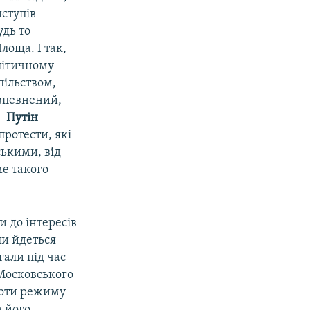
иступів
удь то
лоща. І так,
літичному
пільством,
 впевнений,
 ‒
Путін
протести, які
ськими, від
е такого
и до інтересів
ли йдеться
гали під час
 Московського
роти режиму
 його