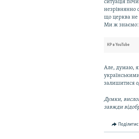
ситуація почи
незрівнянно с
що церква не
Ми ж знаємо: 
КР в YouTube
Але, думаю, я
українськими
залишитися о
Думки, вислов
завжди відоб
Поділитис