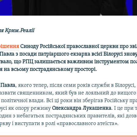
я Крим.Реалії
рішення
Синоду Російської православної церкви про зв
авла з посади патріаршого екзарха всієї Білорусі знов
вало, що РПЦ залишається важливим інструментом по
я на всьому пострадянському просторі.
а
Павла
, якого тепер, після семи років служби в Білорусі
 назвати священником, який був не лояльний до вищого
 політичної влади. Всі ці роки він зберігав Російську п
русі як опору режиму
Олександра Лукашенка
. І це при
дин з небагатьох пострадянських правителів, які дозв
ркву і виступати в ролі «православного атеїста».