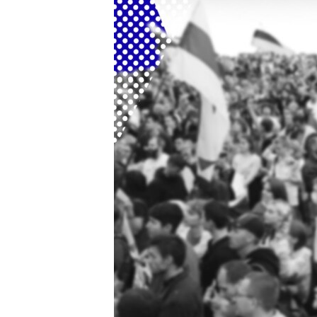
ВІДЕОУРОКИ «ELIFBE»
СВІДЧЕННЯ ОКУПАЦІЇ
УКРАЇНСЬКА ПРОБЛЕМА КРИМУ
ІНФОГРАФІКА