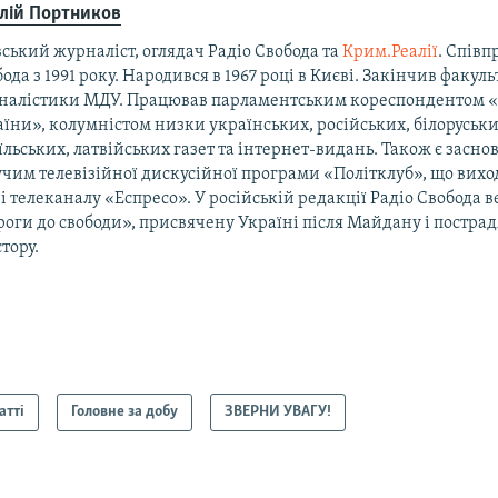
алій Портников
ський журналіст, оглядач Радіо Свобода та
Крим.Реалії
. Співп
ода з 1991 року. Народився в 1967 році в Києві. Закінчив факуль
налістики МДУ. Працював парламентським кореспондентом 
їни», колумністом низки українських, російських, білоруськи
їльських, латвійських газет та інтернет-видань. Також є засно
чим телевізійної дискусійної програми «Політклуб», що виход
і телеканалу «Еспресо». У російській редакції Радіо Свобода 
оги до свободи», присвячену Україні після Майдану і постра
тору.
атті
Головне за добу
ЗВЕРНИ УВАГУ!