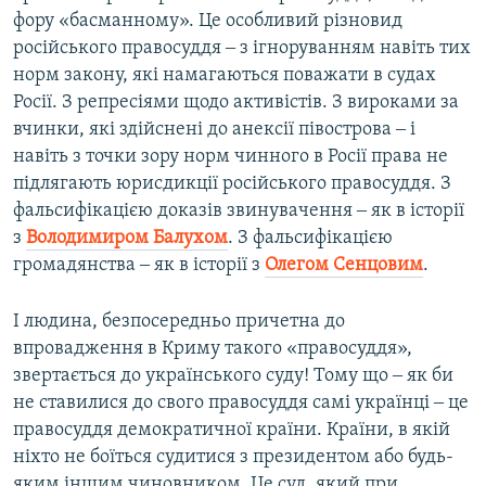
фору «басманному». Це особливий різновид
російського правосуддя ‒ з ігноруванням навіть тих
норм закону, які намагаються поважати в судах
Росії. З репресіями щодо активістів. З вироками за
вчинки, які здійснені до анексії півострова ‒ і
навіть з точки зору норм чинного в Росії права не
підлягають юрисдикції російського правосуддя. З
фальсифікацією доказів звинувачення ‒ як в історії
з
Володимиром Балухом
. З фальсифікацією
громадянства ‒ як в історії з
Олегом Сенцовим
.
І людина, безпосередньо причетна до
впровадження в Криму такого «правосуддя»,
звертається до українського суду! Тому що ‒ як би
не ставилися до свого правосуддя самі українці ‒ це
правосуддя демократичної країни. Країни, в якій
ніхто не боїться судитися з президентом або будь-
яким іншим чиновником. Це суд, який при