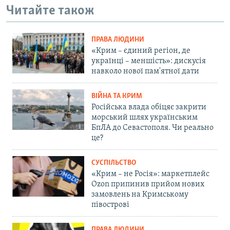
Читайте також
ПРАВА ЛЮДИНИ
«Крим – єдиний регіон, де
українці – меншість»: дискусія
навколо нової пам'ятної дати
ВІЙНА ТА КРИМ
Російська влада обіцяє закрити
морський шлях українським
БпЛА до Севастополя. Чи реально
це?
СУСПІЛЬСТВО
«Крим – не Росія»: маркетплейс
Ozon припинив прийом нових
замовлень на Кримському
півострові
ПРАВА ЛЮДИНИ