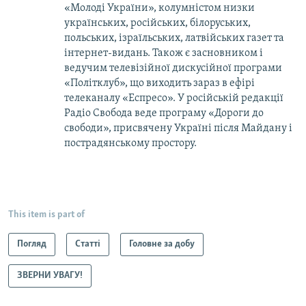
«Молоді України», колумністом низки
українських, російських, білоруських,
польських, ізраїльських, латвійських газет та
інтернет-видань. Також є засновником і
ведучим телевізійної дискусійної програми
«Політклуб», що виходить зараз в ефірі
телеканалу «Еспресо». У російській редакції
Радіо Свобода веде програму «Дороги до
свободи», присвячену Україні після Майдану і
пострадянському простору.
This item is part of
Погляд
Статті
Головне за добу
ЗВЕРНИ УВАГУ!