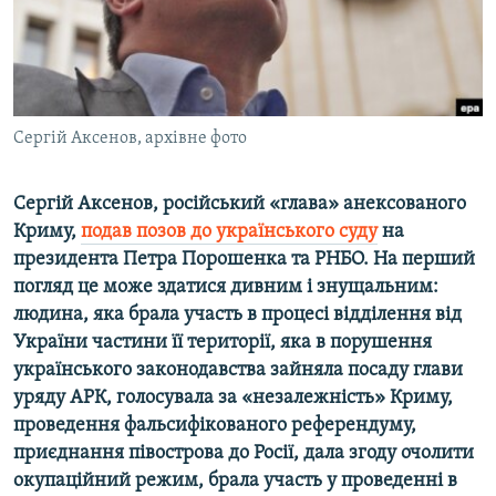
ВІДЕОУРОКИ «ELIFBE»
Русский
СВІДЧЕННЯ ОКУПАЦІЇ
Qırımtatar
УКРАЇНСЬКА ПРОБЛЕМА КРИМУ
ДОЛУЧАЙСЯ!
Сергій Аксенов, архівне фото
ІНФОГРАФІКА
Сергій Аксенов, російський «глава» анексованого
Криму,
подав позов до українського суду
на
Усі сайти RFE/RL
президента Петра Порошенка та РНБО. На перший
погляд це може здатися дивним і знущальним:
людина, яка брала участь в процесі відділення від
України частини її території, яка в порушення
українського законодавства зайняла посаду глави
уряду АРК, голосувала за «незалежність» Криму,
проведення фальсифікованого референдуму,
приєднання півострова до Росії, дала згоду очолити
окупаційний режим, брала участь у проведенні в