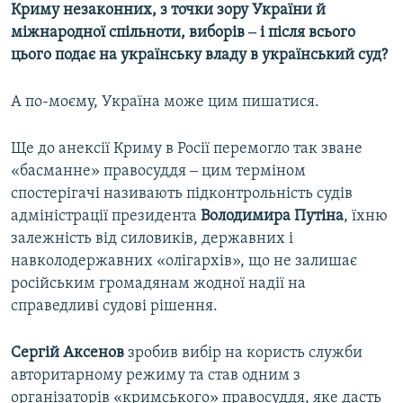
Криму незаконних, з точки зору України й
міжнародної спільноти, виборів ‒ і після всього
цього подає на українську владу в український суд?
А по-моєму, Україна може цим пишатися.
Ще до анексії Криму в Росії перемогло так зване
«басманне» правосуддя ‒ цим терміном
спостерігачі називають підконтрольність судів
адміністрації президента
Володимира Путіна
, їхню
залежність від силовиків, державних і
навколодержавних «олігархів», що не залишає
російським громадянам жодної надії на
справедливі судові рішення.
Сергій Аксенов
зробив вибір на користь служби
авторитарному режиму та став одним з
організаторів «кримського» правосуддя, яке дасть