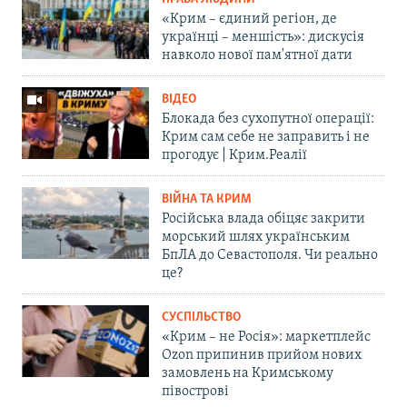
«Крим – єдиний регіон, де
українці – меншість»: дискусія
навколо нової пам'ятної дати
ВІДЕО
Блокада без сухопутної операції:
Крим сам себе не заправить і не
прогодує | Крим.Реалії
ВІЙНА ТА КРИМ
Російська влада обіцяє закрити
морський шлях українським
БпЛА до Севастополя. Чи реально
це?
СУСПІЛЬСТВО
«Крим – не Росія»: маркетплейс
Ozon припинив прийом нових
замовлень на Кримському
півострові