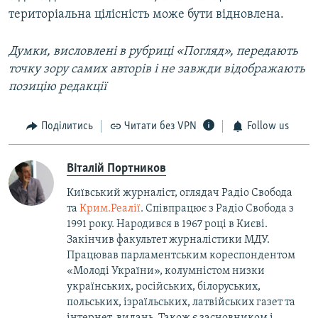
територіальна цілісність може бути відновлена.
Думки, висловлені в рубриці «Погляд», передають
точку зору самих авторів і не завжди відображають
позицію редакції
Поділитись
Читати без VPN
Follow us
Віталій Портников
Київський журналіст, оглядач Радіо Свобода
та
Крим.Реалії
. Співпрацює з Радіо Свобода з
1991 року. Народився в 1967 році в Києві.
Закінчив факультет журналістики МДУ.
Працював парламентським кореспондентом
«Молоді України», колумністом низки
українських, російських, білоруських,
польських, ізраїльських, латвійських газет та
інтернет-видань. Також є засновником і