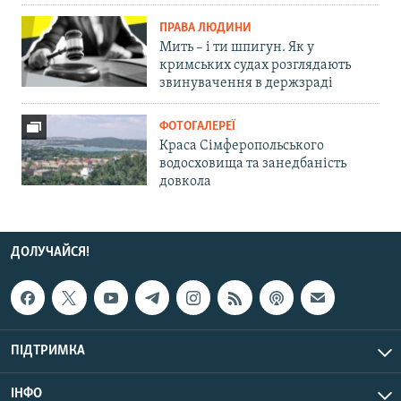
ПРАВА ЛЮДИНИ
Мить – і ти шпигун. Як у
кримських судах розглядають
звинувачення в держзраді
ФОТОГАЛЕРЕЇ
Краса Сімферопольського
водосховища та занедбаність
довкола
ДОЛУЧАЙСЯ!
ПІДТРИМКА
ІНФО