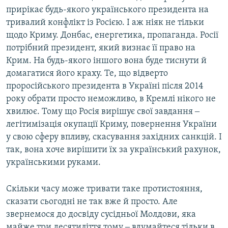
прирікає будь-якого українського президента на
тривалий конфлікт із Росією. І аж ніяк не тільки
щодо Криму. Донбас, енергетика, пропаганда. Росії
потрібний президент, який визнає її право на
Крим. На будь-якого іншого вона буде тиснути й
домагатися його краху. Те, що відверто
проросійського президента в Україні після 2014
року обрати просто неможливо, в Кремлі нікого не
хвилює. Тому що Росія вирішує свої завдання ‒
легітимізація окупації Криму, повернення України
у свою сферу впливу, скасування західних санкцій. І
так, вона хоче вирішити їх за український рахунок,
українськими руками.
Скільки часу може тривати таке протистояння,
сказати сьогодні не так вже й просто. Але
звернемося до досвіду сусідньої Молдови, яка
майже три десятиліття тому ‒ вдумайтеся тільки в