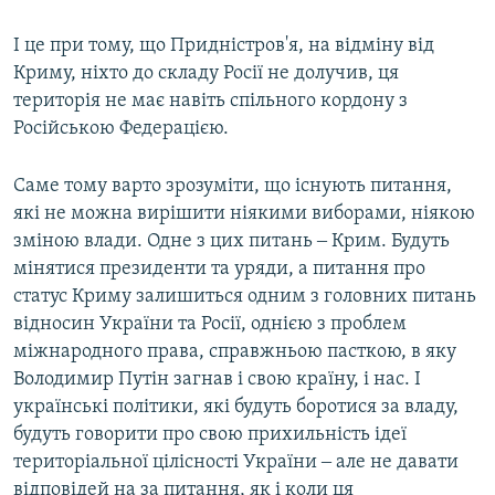
І це при тому, що Придністров'я, на відміну від
Криму, ніхто до складу Росії не долучив, ця
територія не має навіть спільного кордону з
Російською Федерацією.
Саме тому варто зрозуміти, що існують питання,
які не можна вирішити ніякими виборами, ніякою
зміною влади. Одне з цих питань ‒ Крим. Будуть
мінятися президенти та уряди, а питання про
статус Криму залишиться одним з головних питань
відносин України та Росії, однією з проблем
міжнародного права, справжньою пасткою, в яку
Володимир Путін загнав і свою країну, і нас. І
українські політики, які будуть боротися за владу,
будуть говорити про свою прихильність ідеї
територіальної цілісності України ‒ але не давати
відповідей на за питання, як і коли ця