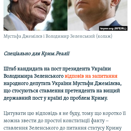
ВІДЕОУРОКИ «ELIFBE»
Русский
СВІДЧЕННЯ ОКУПАЦІЇ
Qırımtatar
УКРАЇНСЬКА ПРОБЛЕМА КРИМУ
ДОЛУЧАЙСЯ!
Мустафа Джемілєв і Володимир Зеленський (колаж)
ІНФОГРАФІКА
Спеціально для Крим.Реалії
Усі сайти RFE/RL
Штаб кандидата на пост президента України
Володимира Зеленського
відповів на запитання
народного депутата України Мустафи Джемілєва,
що стосуються ставлення претендента на вищий
державний пост у країні до проблем Криму.
Цитувати цю відповідь я не буду, тому що коротко її
можна звести до простої констатації факту ‒
ставлення Зеленського до питання статусу Криму