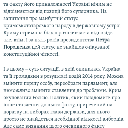
та факту його приналежності Україні нічим не
відрізняється від позиції його суперника. На
запитання про майбутній статус
кримськотатарського народу в державному устрої
Криму отримана більш розпливчаста відповідь ‒
але, втім, і за п'ять років президентства
Петра
Порошенка
цей статус не знайшов очікуваної
конституційної чіткості.
І в цьому ‒ суть ситуації, в якій опинилася Україна
та її громадяни в результаті подій 2014 року. Можна
змінити першу особу, переобрати парламент, але
неможливо змінити ставлення до проблеми. Крим
окупований Росією. Політик, який повідомить про
інше ставлення до цього факту, приречений на
поразку на виборах глави держави, для нього
просто не знайдеться необхідної кількості виборців.
Але саме визнання цього очевидного факту