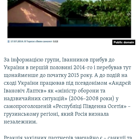
За інформацією групи, Іванников прибув до
України в першій половині 2014-го і перебував тут
щонайменше до початку 2015 року. А до подій на
сході України працював під псевдонімом «Андрєй
Івановіч Лаптєв» як «міністр оборони та
надзвичайних ситуацій» (2006–2008 роки) у
самопроголошеній «Республіці Південна Осетія» –
грузинському регіоні, який Росія визнала
незалежним.
Реакція західних партнерів звичайно є – санкції та