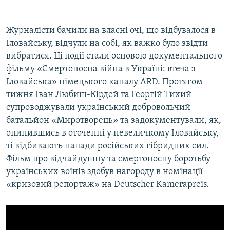
Журналісти бачили на власні очі, що відбувалося в
Іловайську, відчули на собі, як важко було звідти
вибратися. Ці події стали основою документального
фільму «Смертоносна війна в Україні: втеча з
Іловайська» німецького каналу ARD. Протягом
тижня Іван Любиш-Кірдей та Георгій Тихий
супроводжували український добровольчий
батальйон «Миротворець» та задокументували, як,
опинившись в оточенні у невеличкому Іловайську,
ті відбивають напади російських гібридних сил.
Фільм про відчайдушну та смертоносну боротьбу
українських воїнів здобув нагороду в номінації
«кризовий репортаж» на Deutscher Kamerapreis.