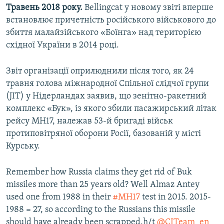
​Травень 2018 року.
Bellingcat у новому звіті вперше
встановлює причетність російського військового до
збиття малайзійського «Боїнга» над територією
східної України в 2014 році.
Звіт організації оприлюднили після того, як 24
травня голова міжнародної Спільної слідчої групи
(JIT) у Нідерландах заявив, що зенітно-ракетний
комплекс «Бук», із якого збили пасажирський літак
рейсу MH17, належав 53-й бригаді військ
протиповітряної оборони Росії, базованій у місті
Курську.
Remember how Russia claims they get rid of Buk
missiles more than 25 years old? Well Almaz Antey
used one from 1988 in their
#MH17
test in 2015. 2015-
1988 = 27, so according to the Russians this missile
should have already been scrapped.h/t
@CITeam_en