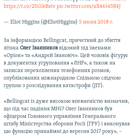
https://t.co/2IiGl6Bztv
pic.twitter.com/aX46145R4J
— Eliot Higgins (@EliotHiggins)
5 июня 2018 г.
За інформацією Bellingcat, причетний до збиття
літака
Олег Іванников
відомий під іменами
«Оріон» та «Андрєй Івановіч». Цей чоловік фігурує
в документах угруповання «ЛНР», а також на
записах перехоплених телефонних розмов,
опублікованих міжнародною Спільною слідчою
групою з розслідування катастрофи (JIT).
«Bellingcat із дуже високою впевненістю визначив,
що під час падіння МН17 Олег Іванников був
офіцером Головного управління Генерального
штабу Міністерства оборони Росії (ГРУ) і виконував
цю функцію принаймні до вересня 2017 року», –