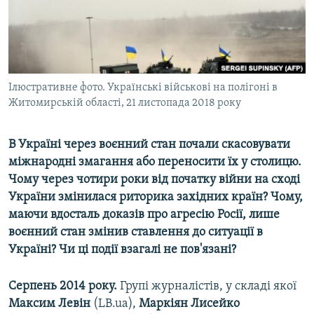
ВІДЕОУРОКИ «ELIFBE»
Русский
СВІДЧЕННЯ ОКУПАЦІЇ
Qırımtatar
УКРАЇНСЬКА ПРОБЛЕМА КРИМУ
ДОЛУЧАЙСЯ!
Ілюстративне фото. Українські військові на полігоні в
ІНФОГРАФІКА
Житомирській області, 21 листопада 2018 року
В Україні через воєнний стан почали скасовувати
Усі сайти RFE/RL
міжнародні змагання або переносити їх у столицю.
Чому через чотири роки від початку війни на сході
України змінилася риторика західних країн? Чому,
маючи вдосталь доказів про агресію Росії, лише
воєнний стан змінив ставлення до ситуації в
Україні? Чи ці події взагалі не пов'язані?
Серпень 2014 року.
Групі журналістів, у складі якої
Максим Левін
(LB.ua),
Маркіян Лисейко