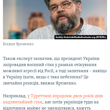
Богдан Яременко
Також експерт зазначив, що президент України
запровадив воєнний стан у рамках очікування
можливої агресії від Росії, а тоді запитання – навіщо
в Україну їхати, якщо є така небезпека? Це
звичайна реакція, вважає Яременко.
Наприклад,
у Туреччині впродовж двох років діяв
надзвичайний стан
, але потік українців туди на
відпочинок майже не зменшувався, кажуть