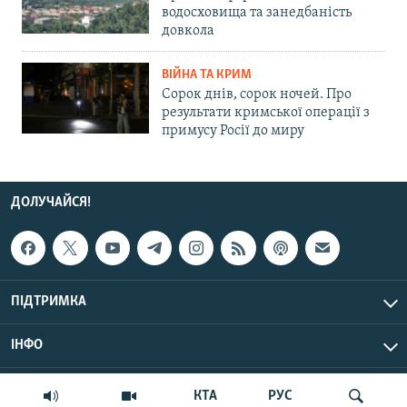
водосховища та занедбаність
довкола
ВІЙНА ТА КРИМ
Сорок днів, сорок ночей. Про
результати кримської операції з
примусу Росії до миру
ДОЛУЧАЙСЯ!
ПІДТРИМКА
ІНФО
© Крим.Реалії, 2026 | Усі права застережено.
КТА
РУС