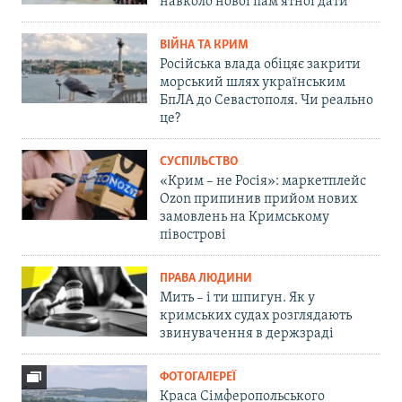
навколо нової пам'ятної дати
ВІЙНА ТА КРИМ
Російська влада обіцяє закрити
морський шлях українським
БпЛА до Севастополя. Чи реально
це?
СУСПІЛЬСТВО
«Крим – не Росія»: маркетплейс
Ozon припинив прийом нових
замовлень на Кримському
півострові
ПРАВА ЛЮДИНИ
Мить – і ти шпигун. Як у
кримських судах розглядають
звинувачення в держзраді
ФОТОГАЛЕРЕЇ
Краса Сімферопольського