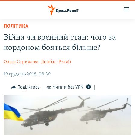
Доступність
посилання
Перейти
ПОЛІТИКА
до
НОВИНИ
Війна чи воєнний стан: чого за
основного
ВОДА.КРИМ
матеріалу
кордоном бояться більше?
ВІДЕО ТА ФОТО
Перейти
до
Ольга Стрижова
Донбас. Реалії
ПОЛІТИКА
основної
19 грудень 2018, 08:30
БЛОГИ
навігації
Перейти
ПОГЛЯД
Поділитись
Читати без VPN
до
ІНТЕРВ'Ю
пошуку
ВСЕ ЗА ДЕНЬ
СПЕЦПРОЕКТИ
ЯК ОБІЙТИ БЛОКУВАННЯ
ДЕПОРТАЦІЯ