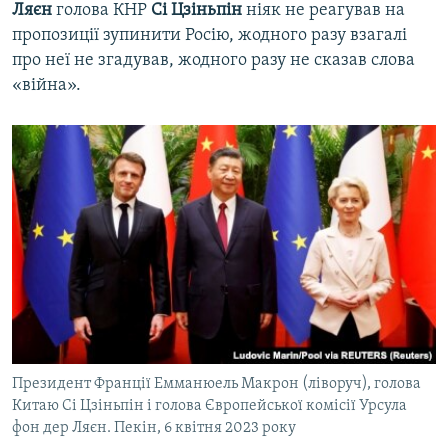
Ляєн
голова КНР
Сі Цзіньпін
ніяк не реагував на
пропозиції зупинити Росію, жодного разу взагалі
про неї не згадував, жодного разу не сказав слова
«війна».
Президент Франції Емманюель Макрон (ліворуч), голова
Китаю Сі Цзіньпін і голова Європейської комісії Урсула
фон дер Ляєн. Пекін, 6 квітня 2023 року