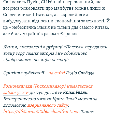
Як і колись Путін, Сі Цзіньпін переконаний, що
всерйоз розмовляти про майбутнє можна лише зі
Сполученими Штатами, а з європейцями
вибудовувати відносини економічної залежності. Й
це – небезпечна ілюзія не тільки для самого Китаю,
але й для українців разом з Європою.
Думки, висловлені в рубриці «Погляд», передають
точку зору самих авторів і не обов’язково
відображають позицію редакції
Оригінал публікації –
на сайті
Радіо Свобода
Роскомнагляд (Роскомнадзор) намагається
заблокувати
доступ до сайту
Крим.Реалії
.
Безперешкодно читати Крим.Реалії можна за
допомогою
дзеркального сайту
:
https://dfs0qrmo00d6u.cloudfront.net
. Також