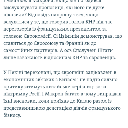
Емманюеля Макрона, якщо він погодився
вислуховувати пропозиції, які його не дуже
цікавили? Відповідь напрошується, якщо
вслухатися у те, що говорив голова КНР під час
переговорів із французьким президентом та
головою Єврокомісії. Сі Цзіньпін демонстрував, що
ставиться до Євросоюзу та Франції як до
самостійних партнерів. А ось Сполучені Штати
лише заважають відносинам КНР та європейців.
У Пекіні переконані, що європейці зацікавлені в
економічних зв'язках з Китаєм і не надто сильно
критикуватимуть китайське керівництво за
підтримку Росії. І Макрон багато в чому виправдав
їхні висновки, коли приїхав до Китаю разом із
представницькою делегацією діячів французького
бізнесу.