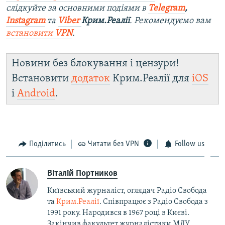
слідкуйте за основними подіями в
Telegram
,
Instagram
та
Viber
Крим.Реалії
. Ре
комендуємо вам
встановити
VPN
.
Новини без блокування і цензури!
Встановити
додаток
Крим.Реалії для
iOS
і
Android
.
Поділитись
Читати без VPN
Follow us
Віталій Портников
Київський журналіст, оглядач Радіо Свобода
та
Крим.Реалії
. Співпрацює з Радіо Свобода з
1991 року. Народився в 1967 році в Києві.
Закінчив факультет журналістики МДУ.