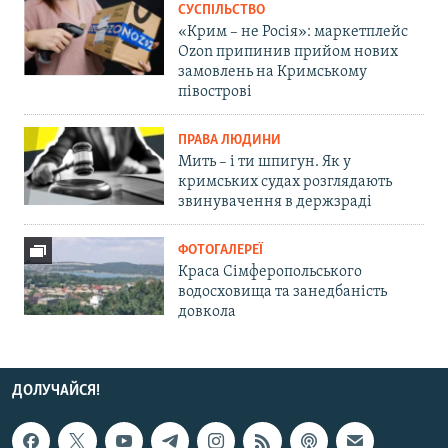
СУСПІЛЬСТВО
«Крим – не Росія»: маркетплейс
Ozon припинив прийом нових
замовлень на Кримському
півострові
ПРАВА ЛЮДИНИ
Мить – і ти шпигун. Як у
кримських судах розглядають
звинувачення в держзраді
ФОТОГАЛЕРЕЇ
Краса Сімферопольського
водосховища та занедбаність
довкола
ДОЛУЧАЙСЯ!