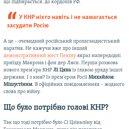
що підбирається. до кордонів РФ.
У КНР ніхто навіть і не намагається
засудити Росію
А це – очевидний російський пропагандистський
наратив. Не кажучи вже про інший
демонстративний жест Пекіну
якраз напередодні
приїзду Макрона і фон дер Ляєн. Перша розмова
нового прем'єра КНР
Лі Цяна
із главою уряду іншої
держави. І з ким? Із прем'єром Росії
Михайлом
Мішустіним
. В офіційних повідомленнях – жодного
слова про війну.
Що було потрібно голові КНР?
Так що тоді потрібно було Сі Цзіньпіну від