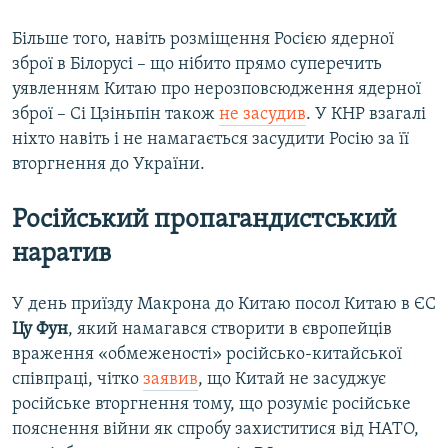
Більше того, навіть розміщення Росією ядерної
зброї в Білорусі – що нібито прямо суперечить
уявленням Китаю про нерозповсюдження ядерної
зброї – Сі Цзіньпін також
не засудив
. У КНР взагалі
ніхто навіть і не намагається засудити Росію за її
вторгнення до України.
Р
осійський пропагандистський
наратив
У день приїзду Макрона до Китаю посол Китаю в ЄС
Цу Фун
, який намагався створити в європейців
враження «обмеженості» російсько-китайської
співпраці, чітко
заявив
, що Китай не засуджує
російське вторгнення тому, що розуміє російське
пояснення війни як спробу захиститися від НАТО,