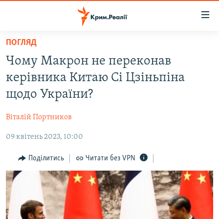
Доступність
посилання
Перейти
ПОГЛЯД
до
НОВИНИ
Чому Макрон не переконав
основного
ВОДА.КРИМ
матеріалу
керівника Китаю Сі Цзіньпіна
ВІДЕО ТА ФОТО
Перейти
щодо України?
до
ПОЛІТИКА
основної
Віталій Портников
БЛОГИ
навігації
Перейти
09 квітень 2023, 10:00
ПОГЛЯД
до
ІНТЕРВ'Ю
Поділитись
Читати без VPN
пошуку
ВСЕ ЗА ДЕНЬ
СПЕЦПРОЕКТИ
ЯК ОБІЙТИ БЛОКУВАННЯ
ДЕПОРТАЦІЯ