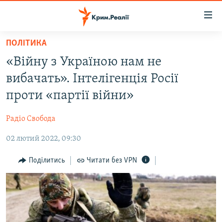
Доступність
посилання
Перейти
ПОЛІТИКА
до
НОВИНИ
«Війну з Україною нам не
основного
ВОДА.КРИМ
матеріалу
вибачать». Інтелігенція Росії
ВІДЕО ТА ФОТО
Перейти
проти «партії війни»
до
ПОЛІТИКА
основної
Радіо Свобода
БЛОГИ
навігації
Перейти
02 лютий 2022, 09:30
ПОГЛЯД
до
ІНТЕРВ'Ю
Поділитись
Читати без VPN
пошуку
ВСЕ ЗА ДЕНЬ
СПЕЦПРОЕКТИ
ЯК ОБІЙТИ БЛОКУВАННЯ
ДЕПОРТАЦІЯ