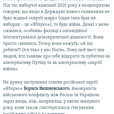
Під час виборчої кампанії 2021 року я неодноразово
говорив, що якщо в Держдумі нового скликання не
буде жодної «партії миру» (одна така була на
виборах – це «Яблуко»), то буде війна. Деякі з мене
сміялися, особливо фахівці з опозиційної
інтелектуальної демократичної діяльності. Вони
просто сміялися. Тепер вони кажуть: «А що
робити?! Ось така у нас Росія». Тому цей лист тих
людей, хто заявляє про себе відкрито та публічно як
альтернативу Путіну та як альтернативу «партії
війни».
На думку заступника голови російської партії
«Яблуко»
Бориса Вишневського
, ймовірність
військового конфлікту між Росією та Україною
зараз вища, ніж, наприклад, у квітні минулого
року, коли також спостерігалося стягування