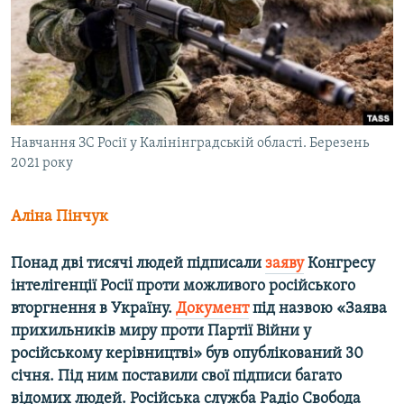
ВІДЕОУРОКИ «ELIFBE»
Русский
СВІДЧЕННЯ ОКУПАЦІЇ
Qırımtatar
УКРАЇНСЬКА ПРОБЛЕМА КРИМУ
ДОЛУЧАЙСЯ!
ІНФОГРАФІКА
Навчання ЗС Росії у Калінінградській області. Березень
2021 року
Усі сайти RFE/RL
Аліна Пінчук
Понад дві тисячі людей підписали
заяву
Конгресу
інтелігенції Росії проти можливого російського
вторгнення в Україну.
Документ
під назвою «Заява
прихильників миру проти Партії Війни у
російському керівництві» був опублікований 30
січня. Під ним поставили свої підписи багато
відомих людей. Російська служба Радіо Свобода