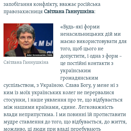
запобігання конфлікту, вважає російська
правозахисниця
Світлана Ганнушкіна
:
«Будь-які форми
ненасильницьких дій ми
маємо використовувати для
того, щоб цього не
допустити, і одна з форм –
Світлана Ганнушкіна
це постійні контакти з
українським
громадянським
суспільством, з Україною. Слава Богу, у мене ні з
ким із моїх українських колег не перервалися
стосунки, і наше уявлення про те, що відбувається
між нашими країнами, єдине. Легковажність
влади неприпустима. І ми повинні їй протиставити
мудре ставлення до того, що відбувається, до життя,
можливо, ці люди при владі перебувають