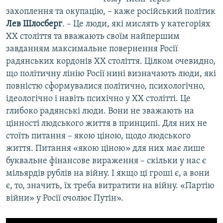
захоплення та окупацію, – каже російський політик
Лев Шлосберг
. – Це люди, які мислять у категоріях
ХХ століття та вважають своїм найпершим
завданням максимальне повернення Росії
радянських кордонів ХХ століття. Цілком очевидно,
що політичну лінію Росії нині визначають люди, які
повністю сформувалися політично, психологічно,
ідеологічно і навіть психічно у ХХ столітті. Це
глибоко радянські люди. Вони не зважають на
цінності людського життя в принципі. Для них не
стоїть питання – якою ціною, щодо людського
життя. Питання «якою ціною» для них має лише
буквальне фінансове вираження – скільки у нас є
мільярдів рублів на війну. І якщо ці гроші є, а вони
є, то, значить, їх треба витратити на війну. «Партію
війни» у Росії очолює Путін».