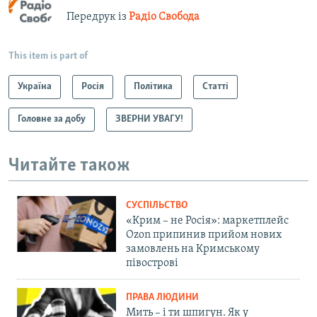
Передрук із
Радіо Свобода
This item is part of
Україна
Росія
Політика
Статті
Головне за добу
ЗВЕРНИ УВАГУ!
Читайте також
СУСПІЛЬСТВО
«Крим – не Росія»: маркетплейс
Ozon припинив прийом нових
замовлень на Кримському
півострові
ПРАВА ЛЮДИНИ
Мить – і ти шпигун. Як у