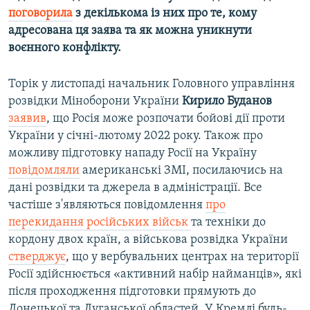
поговорила
з декількома із них про те, кому
адресована ця заява та як можна уникнути
воєнного конфлікту. ​
Торік у листопаді начальник Головного управління
розвідки Міноборони України
Кирило Буданов
заявив
, що Росія може розпочати бойові дії проти
України у січні-лютому 2022 року. Також про
можливу підготовку нападу Росії на Україну
повідомляли
американські ЗМІ, посилаючись на
дані розвідки та джерела в адміністрації. Все
частіше з'являються повідомлення
про
перекидання російських військ
та техніки до
кордону двох країн, а військова розвідка України
стверджує
, що у вербувальних центрах на території
Росії здійснюється «активний набір найманців», які
після проходження підготовки прямують до
Донецької та Луганської областей. У Кремлі будь-