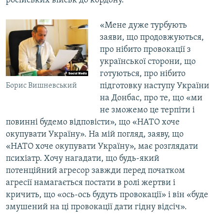
російських військ до кордону.
«Мене дуже турбують
заяви, що продовжуються,
про нібито провокації з
української сторони, що
готуються, про нібито
підготовку наступу України
Борис Вишневський
на Донбас, про те, що «ми
не зможемо це терпіти і
повинні будемо відповісти», що «НАТО хоче
окупувати Україну». На мій погляд, заяву, що
«НАТО хоче окупувати Україну», має розглядати
психіатр. Хочу нагадати, що будь-який
потенційний агресор завжди перед початком
агресії намагається постати в ролі жертви і
кричить, що «ось-ось будуть провокації» і він «буде
змушений на ці провокації дати гідну відсіч».