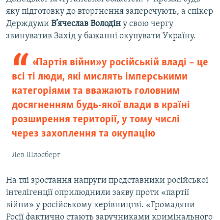
яку підготовку до вторгнення заперечують, а спікер
Держдуми
В’ячеслав Володін
у свою чергу
звинуватив Захід у бажанні окупувати Україну.
«Партія війни» у російській владі – це
всі ті люди, які мислять імперськими
категоріями та вважають головним
досягненням будь-якої влади в країні
розширення території, у тому числі
через захоплення та окупацію
Лев Шлосберг
На тлі зростання напруги представники російської
інтелігенції оприлюднили заяву проти «партії
війни» у російському керівництві. «Громадяни
Росії фактично стають заручниками кримінального