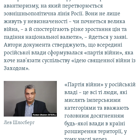
авантюризму, на який перетворюється
зовнішньополітична лінія Росії. Вони не лише
живуть у невизначеності – чи почнеться велика
війна, – а й спостерігають різке зростання цін та
падіння національної валюти», – йдеться у заяві.
Автори документа стверджують, що всередині
російської влади сформувалася «партія війни», яка
хоче нав'язати суспільству «ідею священної війни із
Заходом».
«Партія війни» у російській
владі – це всі ті люди, які
мислять імперськими
категоріями та вважають
головним досягненням
Лев Шлосберг
будь-якої влади в країні
розширення території, у
тому числі через