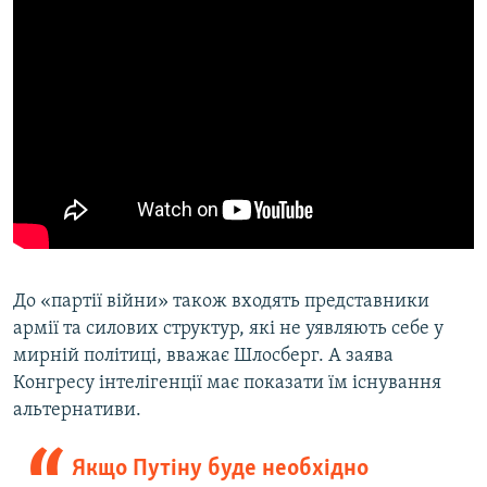
До «партії війни» також входять представники
армії та силових структур, які не уявляють себе у
мирній політиці, вважає Шлосберг. А заява
Конгресу інтелігенції має показати їм існування
альтернативи.
Якщо Путіну буде необхідно