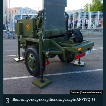
3
Десять протиартилерійських радарів AN/TPQ-36