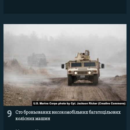
9
Сто броньованих високомобільних багатоцільових
колісних машин