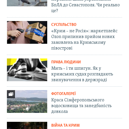
БпЛА до Севастополя. Чи реально
це?
СУСПІЛЬСТВО
«Крим – не Росія»: маркетплейс
Ozon припинив прийом нових
замовлень на Кримському
півострові
ПРАВА ЛЮДИНИ
Мить – і ти шпигун. Як у
кримських судах розглядають
звинувачення в держзраді
ФОТОГАЛЕРЕЇ
Краса Сімферопольського
водосховища та занедбаність
довкола
ВІЙНА ТА КРИМ