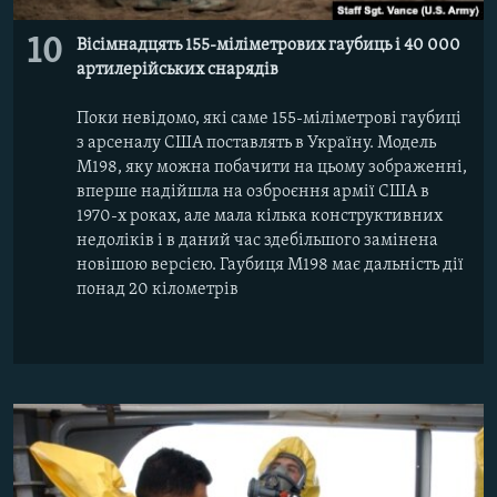
10
Вісімнадцять 155-міліметрових гаубиць і 40 000
артилерійських снарядів
Поки невідомо, які саме 155-міліметрові гаубиці
з арсеналу США поставлять в Україну. Модель
M198, яку можна побачити на цьому зображенні,
вперше надійшла на озброєння армії США в
1970-х роках, але мала кілька конструктивних
недоліків і в даний час здебільшого замінена
новішою версією. Гаубиця М198 має дальність дії
понад 20 кілометрів