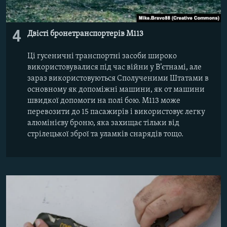
4
Двісті бронетранспортерів М113
Ці гусеничні транспортні засоби широко
використовувалися під час війни у В’єтнамі, але
зараз використовуються Сполученими Штатами в
основному як допоміжні машини, як от машини
швидкої допомоги на полі бою. M113 може
перевозити до 15 пасажирів і використовує легку
алюмінієву броню, яка захищає тільки від
стрілецької зброї та уламків снарядів тощо.