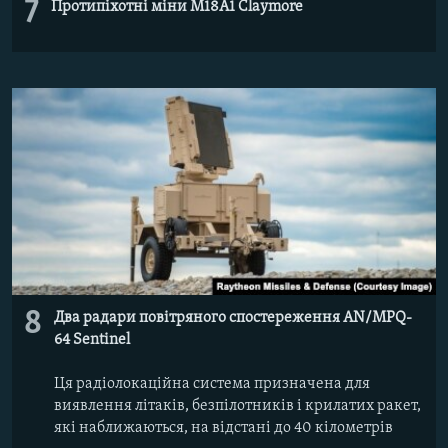
7
Протипіхотні міни M18A1 Claymore
8
Два радари повітряного спостереження AN/MPQ-
64 Sentinel
Ця радіолокаційна система призначена для
виявлення літаків, безпілотників і крилатих ракет,
які наближаються, на відстані до 40 кілометрів