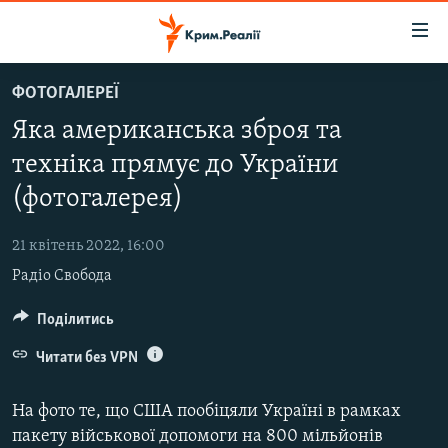
Доступність
посилання
Перейти
ФОТОГАЛЕРЕЇ
до
НОВИНИ
Яка американська зброя та
основного
ВОДА.КРИМ
матеріалу
техніка прямує до України
ВІДЕО ТА ФОТО
Перейти
(фотогалерея)
до
ПОЛІТИКА
основної
21 квітень 2022, 16:00
БЛОГИ
навігації
Радіо Свобода
Перейти
ПОГЛЯД
до
Поділитись
ІНТЕРВ'Ю
пошуку
ВСЕ ЗА ДЕНЬ
Читати без VPN
СПЕЦПРОЕКТИ
На фото те, що США пообіцяли Україні в рамках
ЯК ОБІЙТИ БЛОКУВАННЯ
ДЕПОРТАЦІЯ
пакету військової допомоги на 800 мільйонів