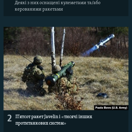
Деякі з них оснащені кулеметами та/або
керованими ракетами
2
П'ятсот ракет Javelin і
«​
тисячі інших
протитанкових систем
»​