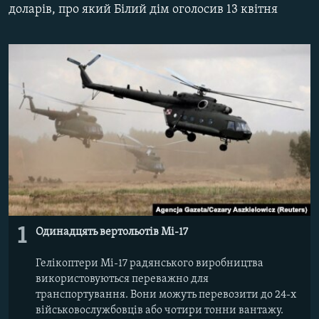
доларів, про який Білий дім оголосив 13 квітня
ВІДЕОУРОКИ «ELIFBE»
Русский
СВІДЧЕННЯ ОКУПАЦІЇ
Qırımtatar
УКРАЇНСЬКА ПРОБЛЕМА КРИМУ
ДОЛУЧАЙСЯ!
ІНФОГРАФІКА
Усі сайти RFE/RL
1
Одинадцять вертольотів Мі-17
Гелікоптери Mi-17 радянського виробництва
використовуються переважно для
транспортування. Вони можуть перевозити до 24-х
військовослужбовців або чотири тонни вантажу.