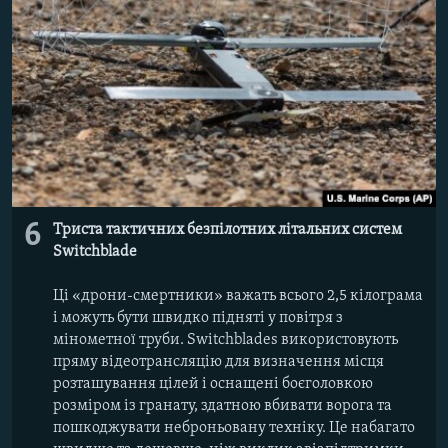
6
Триста тактичних безпілотних літальних систем
Switchblade
Ці «дрони-смертники» важать всього 2,5 кілограма
і можуть бути швидко підняті у повітря з
мінометної труби. Switchblades використовують
пряму відеотрансляцію для визначення місця
розташування цілей і оснащені боєголовкою
розміром із гранату, здатною вбивати ворога та
пошкоджувати неброньовану техніку. Це набагато