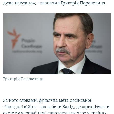
дуже потужно», ‒ зазначив Григорій Перепелиця.
Григорій Перепелиця
За його словами, фінальна мета російської
гібридної війни ‒ послабити Захід, дезорганізувати
систему управління і спровокувати хаос у країнах