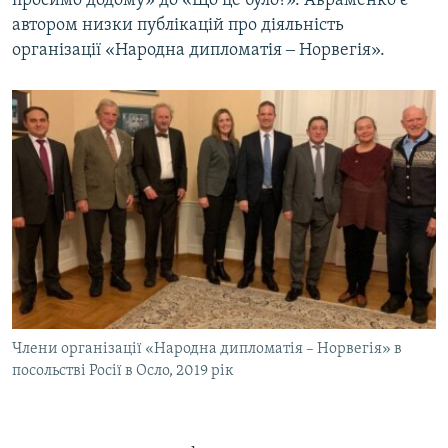
просимо додому» до «Що це було?». Авраменко є
автором низки публікацій про діяльність
організації «Народна дипломатія ‒ Норвегія».
Члени організації «Народна дипломатія – Норвегія» в
посольстві Росії в Осло, 2019 рік