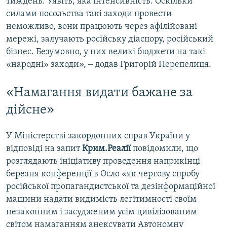
тиждень. Уявіть, яка інтенсивність. Оскільки
силами посольства такі заходи провести
неможливо, вони працюють через афілійовані
мережі, залучають російську діаспору, російський
бізнес. Безумовно, у них великі бюджети на такі
«народні» заходи», ‒ додав Григорій Перепелиця.
«Намагання видати бажане за
дійсне»
У Міністерстві закордонних справ України у
відповіді на запит
Крим.Реалії
повідомили, що
розглядають ініціативу проведення наприкінці
березня конференції в Осло «як чергову спробу
російської пропагандистської та дезінформаційної
машини надати видимість легітимності своїм
незаконним і засудженим усім цивілізованим
світом намаганням анексувати Автономну