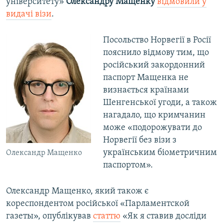
університету»
Олександру Мащенку
відмовили у
видачі візи
.
Посольство Норвегії в Росії
пояснило відмову тим, що
російський закордонний
паспорт Мащенка не
визнається країнами
Шенгенської угоди, а також
нагадало, що кримчанин
може «подорожувати до
Норвегії без візи з
українським біометричним
Олександр Мащенко
паспортом».
Олександр Мащенко, який також є
кореспондентом російської «Парламентской
газеты», опублікував
статтю
«Як я ставив досліди