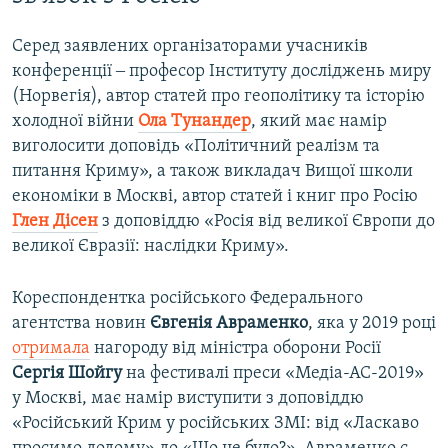
Серед заявлених організаторами учасників
конференції ‒ професор Інституту досліджень миру
(Норвегія), автор статей про геополітику та історію
холодної війни
Ола Тунандер
, який має намір
виголосити доповідь «Політичний реалізм та
питання Криму», а також викладач Вищої школи
економіки в Москві, автор статей і книг про Росію
Глен Дісен
з доповіддю «Росія від великої Європи до
великої Євразії: наслідки Криму».
Кореспондентка російського Федерального
агентства новин
Євгенія Авраменко
, яка у 2019 році
отримала
нагороду від міністра оборони Росії
Сергія Шойгу
на фестивалі преси «Медіа-АС-2019»
у Москві, має намір виступити з доповіддю
«Російський Крим у російських ЗМІ: від «Ласкаво