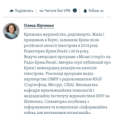
Поділитись
Читати без VPN
Follow us
Олена Юрченко
Кримська журналістка, радіоведуча. Жила і
працювала в Керчі, залишила Крим після
російської анексії півострова в 2014 році.
Редакторка Крим.Реалії з 2014 року.
Ведуча авторської програми «Міські історії» на
Радіо Крим.Реалії. Авторка серії публікацій про
Крим і міжнародну реакцію на анексію
півострова. Учасниця програми медіа-
партнерства UMPP з радіокомпанією KSGF
(Спрінгфілд, Міссурі, США). Викладачка
кафедри мультимедійних технологій і
медіадизайну Інституту журналістики КНУ ім.
Шевченка. Співавторка посібника з
інформування та комунікації «Інформаційна
азбука для неурядових організацій».