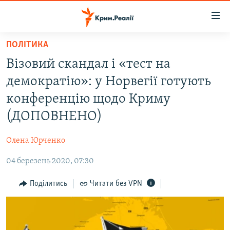
Доступність
посилання
Перейти
ПОЛІТИКА
до
НОВИНИ
Візовий скандал і «тест на
основного
ВОДА.КРИМ
матеріалу
демократію»: у Норвегії готують
ВІДЕО ТА ФОТО
Перейти
конференцію щодо Криму
до
ПОЛІТИКА
(ДОПОВНЕНО)
основної
БЛОГИ
навігації
Олена Юрченко
Перейти
ПОГЛЯД
до
04 березень 2020, 07:30
ІНТЕРВ'Ю
пошуку
ВСЕ ЗА ДЕНЬ
Поділитись
Читати без VPN
СПЕЦПРОЕКТИ
ЯК ОБІЙТИ БЛОКУВАННЯ
ДЕПОРТАЦІЯ