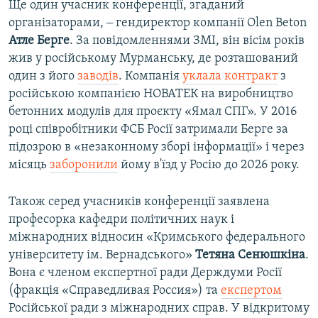
Ще один учасник конференції, згаданий
організаторами, ‒ гендиректор компанії Olen Beton
Атле Берге
. За повідомленнями ЗМІ, він вісім років
жив у російському Мурманську, де розташований
один з його
заводів
. Компанія
уклала контракт
з
російською компанією НОВАТЕК на виробництво
бетонних модулів для проєкту «Ямал СПГ». У 2016
році співробітники ФСБ Росії затримали Берге за
підозрою в «незаконному зборі інформації» і через
місяць
заборонили
йому в'їзд у Росію до 2026 року.
Також серед учасників конференції заявлена
професорка кафедри політичних наук і
міжнародних відносин «Кримського федерального
університету ім. Вернадського»
Тетяна Сенюшкіна
.
Вона є членом експертної ради Держдуми Росії
(фракція «Справедливая Россия») та
експертом
Російської ради з міжнародних справ. У відкритому