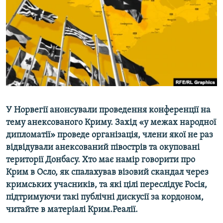
ВІДЕОУРОКИ «ELIFBE»
Русский
СВІДЧЕННЯ ОКУПАЦІЇ
Qırımtatar
УКРАЇНСЬКА ПРОБЛЕМА КРИМУ
ДОЛУЧАЙСЯ!
ІНФОГРАФІКА
Усі сайти RFE/RL
У Норвегії анонсували проведення конференції на
тему анексованого Криму. Захід «у межах народної
дипломатії» проведе організація, члени якої не раз
відвідували анексований півострів та окуповані
території Донбасу. Хто має намір говорити про
Крим в Осло, як спалахував візовий скандал через
кримських учасників, та які цілі переслідує Росія,
підтримуючи такі публічні дискусії за кордоном,
читайте в матеріалі Крим.Реалії.