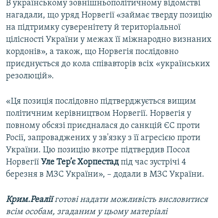
В українському зовнішньополітичному відомстві
нагадали, що уряд Норвегії «займає тверду позицію
на підтримку суверенітету й територіальної
цілісності України у межах її міжнародно визнаних
кордонів», а також, що Норвегія послідовно
приєднується до кола співавторів всіх «українських
резолюцій».
«Ця позиція послідовно підтверджується вищим
політичним керівництвом Норвегії. Норвегія у
повному обсязі приєдналася до санкцій ЄС проти
Росії, запроваджених у зв'язку з її агресією проти
України. Цю позицію вкотре підтвердив Посол
Норвегії
Уле Тер’є Хорпестад
під час зустрічі 4
березня в МЗС України», – додали в МЗС України.
Крим.Реалії
готові надати можливість висловитися
всім особам, згаданим у цьому матеріалі