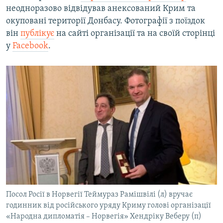
неодноразово відвідував анексований Крим та
окуповані території Донбасу. Фотографії з поїздок
він
публікує
на сайті організації та на своїй сторінці
у
Facebook
.
Посол Росії в Норвегії Теймураз Рамішвілі (л) вручає
годинник від російського уряду Криму голові організації
«Народна дипломатія – Норвегія» Хендріку Веберу (п)