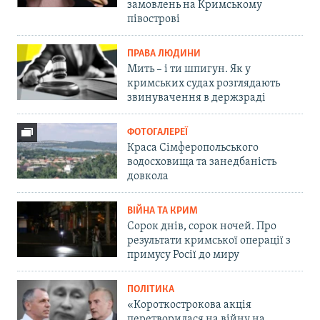
замовлень на Кримському
півострові
ПРАВА ЛЮДИНИ
Мить – і ти шпигун. Як у
кримських судах розглядають
звинувачення в держзраді
ФОТОГАЛЕРЕЇ
Краса Сімферопольського
водосховища та занедбаність
довкола
ВІЙНА ТА КРИМ
Сорок днів, сорок ночей. Про
результати кримської операції з
примусу Росії до миру
ПОЛІТИКА
«Короткострокова акція
перетворилася на війну на