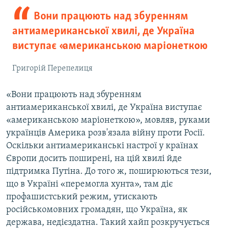
Вони працюють над збуренням
антиамериканської хвилі, де Україна
виступає «американською маріонеткою
Григорій Перепелиця
«Вони працюють над збуренням
антиамериканської хвилі, де Україна виступає
«американською маріонеткою», мовляв, руками
українців Америка розв'язала війну проти Росії.
Оскільки антиамериканські настрої у країнах
Європи досить поширені, на цій хвилі йде
підтримка Путіна. До того ж, поширюються тези,
що в Україні «перемогла хунта», там діє
профашистський режим, утискають
російськомовних громадян, що Україна, як
держава, недієздатна. Такий хайп розкручується