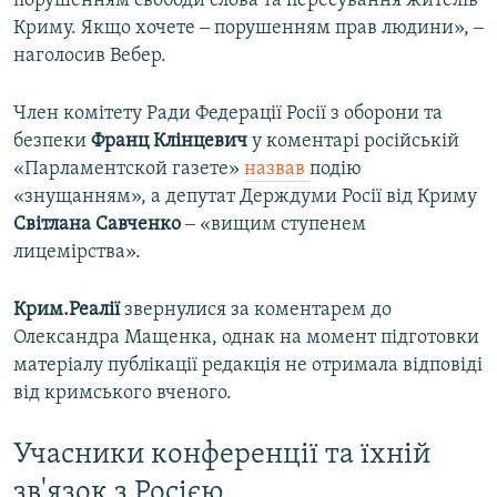
порушенням свободи слова та пересування жителів
Криму. Якщо хочете ‒ порушенням прав людини», ‒
наголосив Вебер.
Член комітету Ради Федерації Росії з оборони та
безпеки
Франц Клінцевич
у коментарі російській
«Парламентской газете»
назвав
подію
«знущанням», а депутат Держдуми Росії від Криму
Світлана Савченко
‒ «вищим ступенем
лицемірства».
Крим.Реалії
звернулися за коментарем до
Олександра Мащенка, однак на момент підготовки
матеріалу публікації редакція не отримала відповіді
від кримського вченого.
Учасники конференції та їхній
зв'язок з Росією