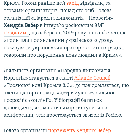
Криму. Роком раніше цей
захід
відвідали, за
словами організаторів, понад сто осіб. Голова
організації «Народна дипломатія ‒ Норвегія»
Хендрік Вебер
в інтерв'ю російським ЗМІ
повідомив
, що в березні 2019 року на конференцію
«прийшли прихильники українського уряду,
показували український прапор з останніх рядів і
говорили про порушення прав людини в Криму».
Діяльність організації «Народна дипломатія ‒
Норвегія» згадується в статті
Atlantic Council
«Троянські коні Кремля 3.0», де повідомляється, що
члени цієї організації «дотримуються сильної
проросійської лінії». У біографії багатьох
доповідачів, які мають намір виступити на
конференції, теж простежується зв'язок із Росією.
Голова організації
норвежець Хендрік Вебер