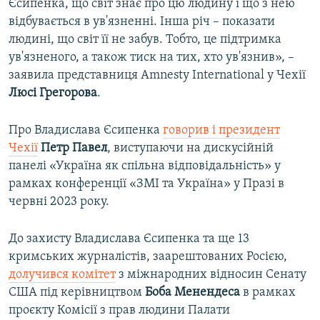
Єсипенка, що світ знає про цю людину і що з нею
відбувається в ув'язненні. Інша річ – показати
людині, що світ її не забув. Тобто, це підтримка
ув'язненого, а також тиск на тих, хто ув'язнив», –
заявила представниця Amnesty International у Чехії
Люсі Грегорова
.
Про Владислава Єсипенка
говорив і президент
Чехії
Петр Павел
, виступаючи на дискусійній
панелі «Україна як спільна відповідальність» у
рамках конференції «ЗМІ та Україна» у Празі в
червні 2023 року.
До захисту Владислава Єсипенка та ще 13
кримських журналістів, заарештованих Росією,
долучився комітет
з міжнародних відносин Сенату
США під керівництвом
Боба Менендеса
в рамках
проєкту Комісії з прав людини Палати