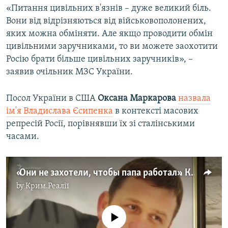
«Питання цивільних в'язнів – дуже великий біль.
Вони від відрізняються від військовополонених,
яких можна обміняти. Але якщо проводити обмін
цивільними заручниками, то ви можете заохотити
Росію брати більше цивільних заручників», –
заявив очільник МЗС України.
Посол України в США
Оксана Маркарова
назвала
ім'я Владислава Єсипенка
в контексті масових
репресій Росії, порівнявши їх зі сталінськими
часами.
«Они не захотели, чтобы папа работал». Как живет семья арестованного журналиста Владислава Есипенко (видео)
by
Крим.Реалії
No media source currently available