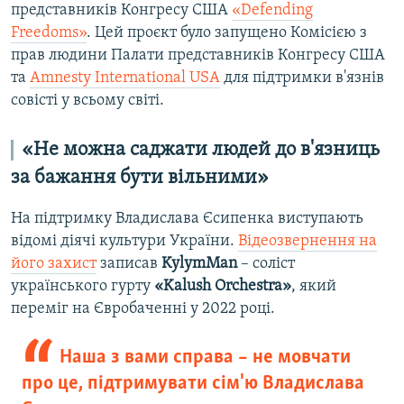
представників Конгресу США
«Defending
Freedoms»
. Цей проєкт було запущено Комісією з
прав людини Палати представників Конгресу США
та
Amnesty International USA
для підтримки в'язнів
совісті у всьому світі.
«Не можна саджати людей до в'язниць
за бажання бути вільними»
На підтримку Владислава Єсипенка виступають
відомі діячі культури України.
Відеозвернення на
його захист
записав
KylymMan
– соліст
українського гурту
«Kalush Orchestra»
, який
переміг на Євробаченні у 2022 році.
Наша з вами справа – не мовчати
про це, підтримувати сім'ю Владислава