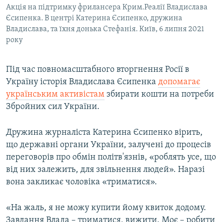
Акція на підтримку фрилансера Крим.Реалії Владислава
Єсипенка. В центрі Катерина Єсипенко, дружина
Владислава, та їхня донька Стефанія. Київ, 6 липня 2021
року
Під час повномасштабного вторгнення Росії в
Україну історія Владислава Єсипенка
допомагає
українським активістам
збирати кошти на потреби
Збройних сил України.
Дружина журналіста Катерина Єсипенко вірить,
що державні органи України, залучені до процесів
переговорів про обмін політв'язнів, «роблять усе, що
від них залежить, для звільнення людей». Наразі
вона закликає чоловіка «триматися».
«На жаль, я не можу купити йому квиток додому.
Завдання Влада – триматися, вижити. Моє – робити