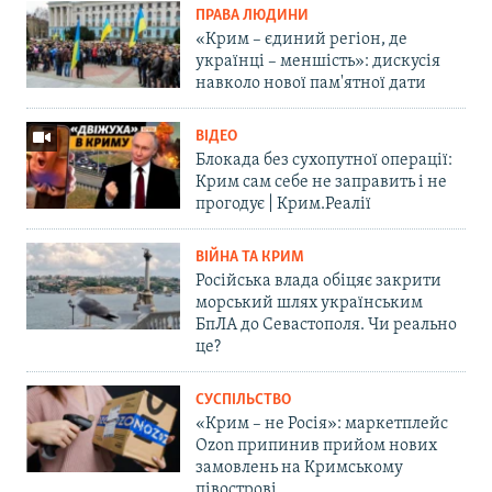
ПРАВА ЛЮДИНИ
«Крим – єдиний регіон, де
українці – меншість»: дискусія
навколо нової пам'ятної дати
ВІДЕО
Блокада без сухопутної операції:
Крим сам себе не заправить і не
прогодує | Крим.Реалії
ВІЙНА ТА КРИМ
Російська влада обіцяє закрити
морський шлях українським
БпЛА до Севастополя. Чи реально
це?
СУСПІЛЬСТВО
«Крим – не Росія»: маркетплейс
Ozon припинив прийом нових
замовлень на Кримському
півострові