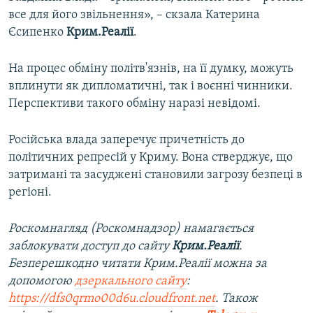
все для його звільнення», – скзала Катерина
Єсипенко
Крим.Реалії
.
На процес обміну політв'язнів, на її думку, можуть
вплинути як дипломатичні, так і воєнні чинники.
Перспективи такого обміну наразі невідомі.
Російська влада заперечує причетність до
політичних репресій у Криму. Вона стверджує, що
затримані та засуджені становили загрозу безпеці в
регіоні.
Роскомнагляд (Роскомнадзор) намагається
заблокувати доступ до сайту
Крим.Реалії
.
Безперешкодно читати Крим.Реалії можна за
допомогою
дзеркального сайту
:
https://dfs0qrmo00d6u.cloudfront.net
. Також