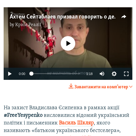
Ахтем Сейтаблаев призвал говорить о деле Есипенко
by
Крим.Реалії
No media source currently available
Auto
0:00
1:18
240p
Завантажити на комп'ютер
360p
Auto
240p
360p
480p
480p
На захист Владислава Єсипенка в рамках акції
#FreeYesypenko
висловилися відомий український
720p
720p
1080p
політик і письменник
Василь Шкляр
, якого
1080p
називають «батьком українського бестселера»,