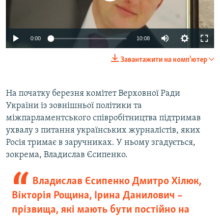
Auto
0:00
10:08
240p
Завантажити на комп'ютер
360p
Auto
240p
360p
480p
480p
На початку березня комітет Верховної Ради
України із зовнішньої політики та
720p
720p
1080p
міжпарламентського співробітництва підтримав
1080p
ухвалу з питання українських журналістів, яких
Росія тримає в заручниках. У ньому згадується,
зокрема, Владислав Єсипенко.
Владислав Єсипенко Дмитро Хілюк,
Вікторія Рощина, Ірина Данилович –
прізвища, які мають бути постійно на