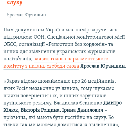
слуху
Ярослав Юрчишин
Цим документом Україна має намір заручитись
підтримкою ООН, Спеціальної моніторингової місії
ОБСЄ, організації «Репортери без кордонів» та
інших для звільнення українських журналістів-
політв'язнів,
заявив голова парламентського
комітету з питань свободи слова
Ярослав Юрчишин
.
«Зараз відомо щонайменше про 26 медійників,
яких Росія незаконно ув'язнила, тому шукаємо
шляхи повернення і їх, й інших заручників
путінського режиму. Владислав Єсипенко
Дмитро
Хілюк, Вікторія Рощина, Ірина Данилович
–
прізвища, які мають бути постійно на слуху. Бо
тільки так ми можемо домогтися їх звільнення», –