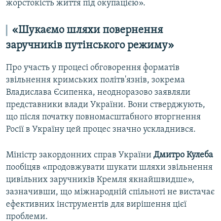
жорстокість життя під окупацією».
«Шукаємо шляхи повернення
заручників путінського режиму»
Про участь у процесі обговорення форматів
звільнення кримських політв'язнів, зокрема
Владислава Єсипенка, неодноразово заявляли
представники влади України. Вони стверджують,
що після початку повномасштабного вторгнення
Росії в Україну цей процес значно ускладнився.
Міністр закордонних справ України
Дмитро Кулеба
пообіцяв «продовжувати шукати шляхи звільнення
цивільних заручників Кремля якнайшвидше»,
зазначивши, що міжнародній спільноті не вистачає
ефективних інструментів для вирішення цієї
проблеми.