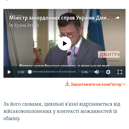
Міністр закордонних справ України Дмитро Кулеба – про фрілансера Крим.Реалії Владислава Єсипенка та інших кримських в'язнів Кремля (відео)
by
Крим.Реалії
No media source currently available
Auto
0:00
1:41
240p
Завантажити на комп'ютер
360p
Auto
240p
360p
480p
480p
За його словами, цивільні в'язні відрізняються від
військовополонених у контексті можливостей їх
720p
720p
обміну.