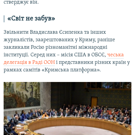
стверджує він.
«Світ не забув»
Звільнити Владислава Єсипенка та інших
журналістів, заарештованих у Криму, раніше
закликали Росію різноманітні міжнародні
інституції. Серед них – місія США в ОБСЄ,
чеська
делегація в Раді ООН
і представники різних країн у
рамках самітів «Кримська платформа».