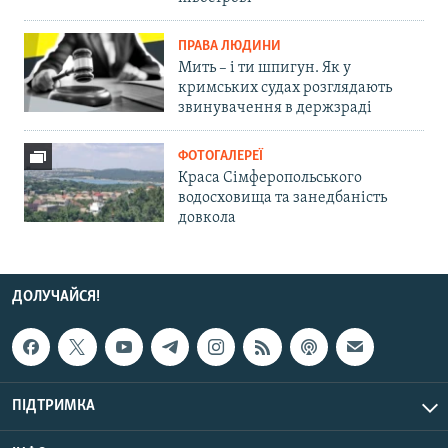
ПРАВА ЛЮДИНИ
Мить – і ти шпигун. Як у
кримських судах розглядають
звинувачення в держзраді
ФОТОГАЛЕРЕЇ
Краса Сімферопольського
водосховища та занедбаність
довкола
ДОЛУЧАЙСЯ!
ПІДТРИМКА