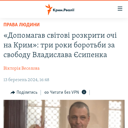
Доступність
посилання
Перейти
ПРАВА ЛЮДИНИ
до
НОВИНИ
«Допомагав світові розкрити очі
основного
ВОДА.КРИМ
матеріалу
на Крим»: три роки боротьби за
ВІДЕО ТА ФОТО
Перейти
свободу Владислава Єсипенка
до
ПОЛІТИКА
основної
Вікторія Веселова
БЛОГИ
навігації
Перейти
13 березень 2024, 16:48
ПОГЛЯД
до
ІНТЕРВ'Ю
Поділитись
Читати без VPN
пошуку
ВСЕ ЗА ДЕНЬ
СПЕЦПРОЕКТИ
ЯК ОБІЙТИ БЛОКУВАННЯ
ДЕПОРТАЦІЯ