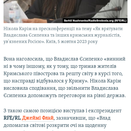
Нікола Карім на пресконференції на тему «Як врятувати
Владислава Єсипенка та інших кримських журналістів,
ув'язнених Росією». Київ, 5 жовтня 2023 року
Вона наголосила, що Владислав Єсипенко «винний
ні в чому іншому, як у тому, що тримав жителів
Кримського півострова та решту світу в курсі того,
що насправді відбувалося у Криму». Нікола Карім
висловила сподівання, що звільнити Владислава
Єсипенка допоможуть переговори на рівні держав.
З такою самою позицією виступав і експрезидент
RFE/RL
Джеймі Флай
, зазначивши, що «Влад
допомагав світові розкрити очі на щоденну