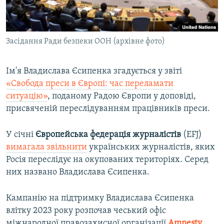
Засідання Ради безпеки ООН (архівне фото)
Ім'я Владислава Єсипенка згадується у звіті
«Свобода преси в Європі: час переламати
ситуацію»
, поданому Радою Європи у доповіді,
присвяченій переслідуванням працівників преси.
У січні
Європейська федерація журналістів
(EFJ)
вимагала звільнити
українських журналістів, яких
Росія переслідує на окупованих територіях. Серед
них названо Владислава Єсипенка.
Кампанію на підтримку Владислава Єсипенка
влітку 2023 року розпочав чеський офіс
міжнародної правозахисної організації
Amnesty