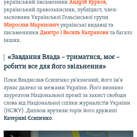
український письменник
Андрій Курков
,
український правозахисник, публіцист, член-
засновник Української Гельсінської групи
Мирослав Маринович
українські видавці та
письменники
Дмитро і Василь Капранови
та багато
інших.
«Завдання Влада – триматися, моє –
робити все для його звільнення»
Поки Владислав Єсипенко ув'язнений, його ім'я
лунає далеко за межами України. Його визнано
лауреатом Національної премії за захист свободи
слова від Національної спілки журналістів України
(НСЖУ). Диплом вручили торік його дружині
Катерині Єсипенко
.