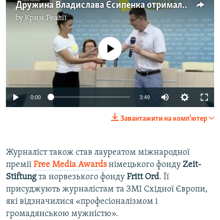
Дружина Владислава Єсипенка отримала диплом про визнання її чоловіка лауреатом Національної премії за захист свободи слова (відео)
by
Крим.Реалії
No media source currently available
Auto
0:00
3:49
240p
Завантажити на комп'ютер
360p
Auto
240p
360p
480p
480p
Журналіст також став лауреатом міжнародної
премії
Free Media Awards
німецького фонду
Zeit-
720p
720p
1080p
Stiftung
та норвезького фонду
Fritt Ord
. Її
1080p
присуджують журналістам та ЗМІ Східної Європи,
які відзначилися «професіоналізмом і
громадянською мужністю».