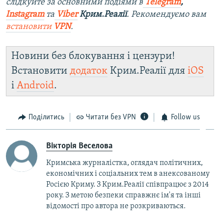
слідкуйте за основними подіями в
Telegram
,
Instagram
та
Viber
Крим.Реалії
. Рекомендуємо вам
встановити
VPN
.
Новини без блокування і цензури!
Встановити
додаток
Крим.Реалії для
iOS
і
Android
.
Поділитись
Читати без VPN
Follow us
Вікторія Веселова
Кримська журналістка, оглядач політичних,
економічних і соціальних тем в анексованому
Росією Криму. З Крим.Реалії співпрацює з 2014
року. З метою безпеки справжнє ім'я та інші
відомості про автора не розкриваються.