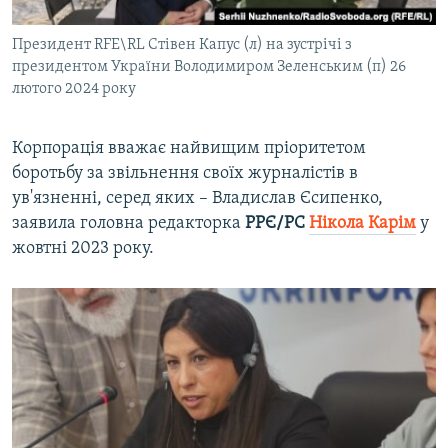
Президент RFE\RL Стівен Капус (л) на зустрічі з
президентом України Володимиром Зеленським (п) 26
лютого 2024 року
Корпорація вважає найвищим пріоритетом
боротьбу за звільнення своїх журналістів в
ув'язненні, серед яких – Владислав Єсипенко,
заявила головна редакторка
РРЄ/РС
Нікола Карім
у
жовтні 2023 року.