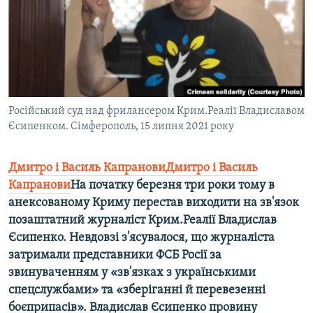
ВІДЕОУРОКИ «ELIFBE»
Русский
СВІДЧЕННЯ ОКУПАЦІЇ
Qırımtatar
УКРАЇНСЬКА ПРОБЛЕМА КРИМУ
ДОЛУЧАЙСЯ!
ІНФОГРАФІКА
Російський суд над фрилансером Крим.Реалії Владиславом
Єсипенком. Сімферополь, 15 липня 2021 року
Усі сайти RFE/RL
Дмитро і Василь КапрановиДмитро і Василь
Капранови
На початку березня три роки тому в
анексованому Криму перестав виходити на зв'язок
позаштатний журналіст Крим.Реалії Владислав
Єсипенко. Невдовзі з'ясувалося, що журналіста
затримали представники ФСБ Росії за
звинуваченням у «зв'язках з українськими
спецслужбами» та «зберіганні й перевезенні
боєприпасів». Владислав Єсипенко провину