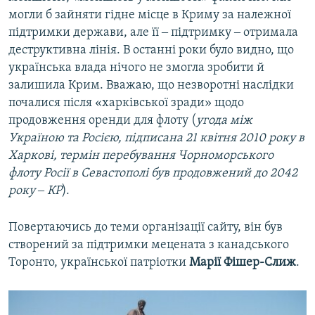
могли б зайняти гідне місце в Криму за належної
підтримки держави, але її ‒ підтримку ‒ отримала
деструктивна лінія. В останні роки було видно, що
українська влада нічого не змогла зробити й
залишила Крим. Вважаю, що незворотні наслідки
почалися після «харківської зради» щодо
продовження оренди для флоту (
угода між
Україною та Росією, підписана 21 квітня 2010 року в
Харкові, термін перебування Чорноморського
флоту Росії в Севастополі був продовжений до 2042
року ‒ КР
).
Повертаючись до теми організації сайту, він був
створений за підтримки мецената з канадського
Торонто, української патріотки
Марії Фішер-Слиж
.