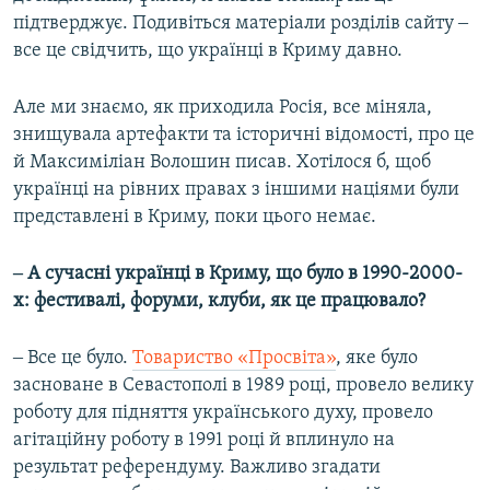
підтверджує. Подивіться матеріали розділів сайту ‒
все це свідчить, що українці в Криму давно.
Але ми знаємо, як приходила Росія, все міняла,
знищувала артефакти та історичні відомості, про це
й Максиміліан Волошин писав. Хотілося б, щоб
українці на рівних правах з іншими націями були
представлені в Криму, поки цього немає.
‒ А сучасні українці в Криму, що було в 1990-2000-
х: фестивалі, форуми, клуби, як це працювало?
‒ Все це було.
Товариство «Просвіта»
, яке було
засноване в Севастополі в 1989 році, провело велику
роботу для підняття українського духу, провело
агітаційну роботу в 1991 році й вплинуло на
результат референдуму. Важливо згадати