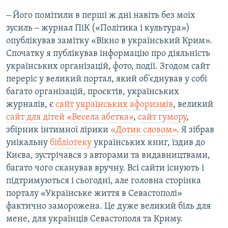
‒ Його помітили в перші ж дні навіть без моїх
зусиль ‒ журнал ПіК («Політика і культура»)
опублікував замітку «Вікно в український Крим».
Спочатку я публікував інформацію про діяльність
українських організацій, фото, події. Згодом сайт
переріс у великий портал, який об'єднував у собі
багато організацій, проєктів, українських
журналів, є
сайт українських афоризмів
, великий
сайт для дітей «Весела абетка»
,
сайт гумору
,
збірник інтимної лірики
«Дотик словом»
. Я зібрав
унікальну
бібліотеку
українських книг, їздив до
Києва, зустрічався з авторами та видавництвами,
багато чого сканував вручну. Всі сайти існують і
підтримуються і сьогодні, але головна сторінка
порталу «Українське життя в Севастополі»
фактично заморожена. Це дуже великий біль для
мене, для українців Севастополя та Криму.