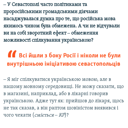
‒ У Севастополі часто політиками та
проросійськими громадськими діячами
насаджувалася думка про те, що російська мова
якимось чином була обмежена. А чи не відчували
ви на собі зворотний ефект ‒ обмеження
можливості спілкування українською?
Всі йшли з боку Росії і ніколи не були
внутрішньою ініціативою севастопольців
‒ Я міг спілкуватися українською мовою, але в
нашому мовному середовищі. Не можу сказати, що
в магазині, наприклад, або в лікарні говорив
українською. Адже тут як: прийшов до лікаря, щось
не так сказав, а він раптом шовіністом виявився і
чого чекати (
сміється ‒ КР
)?