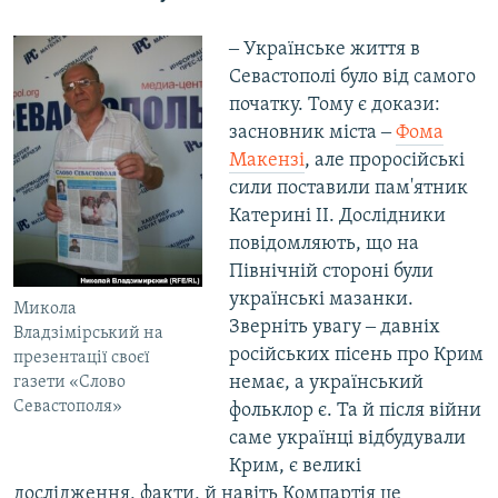
‒ Українське життя в
Севастополі було від самого
початку. Тому є докази:
засновник міста ‒
Фома
Макензі
, але проросійські
сили поставили пам'ятник
Катерині II. Дослідники
повідомляють, що на
Північній стороні були
українські мазанки.
Микола
Зверніть увагу ‒ давніх
Владзімірський на
російських пісень про Крим
презентації своєї
немає, а український
газети «Слово
Севастополя»
фольклор є. Та й після війни
саме українці відбудували
Крим, є великі
дослідження, факти, й навіть Компартія це