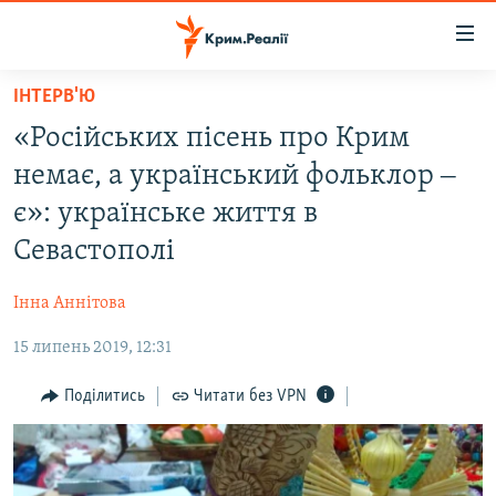
Доступність
посилання
Перейти
ІНТЕРВ'Ю
до
НОВИНИ
«Російських пісень про Крим
основного
ВОДА.КРИМ
матеріалу
немає, а український фольклор ‒
ВІДЕО ТА ФОТО
Перейти
є»: українське життя в
до
ПОЛІТИКА
Севастополі
основної
БЛОГИ
навігації
Інна Аннітова
Перейти
ПОГЛЯД
до
15 липень 2019, 12:31
ІНТЕРВ'Ю
пошуку
ВСЕ ЗА ДЕНЬ
Поділитись
Читати без VPN
СПЕЦПРОЕКТИ
ЯК ОБІЙТИ БЛОКУВАННЯ
ДЕПОРТАЦІЯ