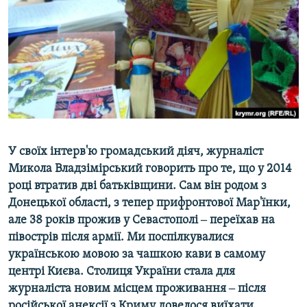
ВІДЕОУРОКИ «ELIFBE»
Русский
СВІДЧЕННЯ ОКУПАЦІЇ
Qırımtatar
УКРАЇНСЬКА ПРОБЛЕМА КРИМУ
ДОЛУЧАЙСЯ!
ІНФОГРАФІКА
Усі сайти RFE/RL
У своїх інтерв'ю громадський діяч, журналіст
Микола Владзімірський говорить про те, що у 2014
році втратив дві батьківщини. Сам він родом з
Донецької області, з тепер прифронтової Мар'їнки,
але 38 років прожив у Севастополі ‒ переїхав на
півострів після армії. Ми поспілкувалися
українською мовою за чашкою кави в самому
центрі Києва. Столиця України стала для
журналіста новим місцем проживання ‒ після
російської анексії з Криму довелося виїхати.