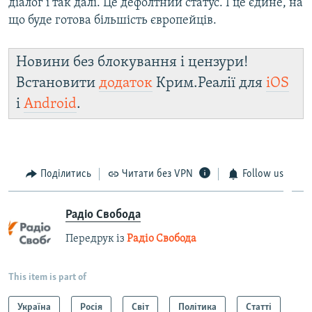
діалог і так далі. Це дефолтний статус. І це єдине, на
що буде готова більшість європейців.
Новини без блокування і цензури!
Встановити
додаток
Крим.Реалії для
iOS
і
Android
.
Поділитись
Читати без VPN
Follow us
Радіо Свобода
Передрук із
Радіо Свобода
This item is part of
Україна
Росія
Світ
Політика
Статті