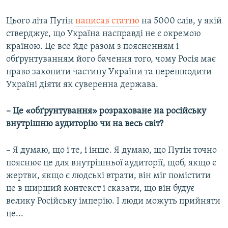
Цього літа Путін
написав статтю
на 5000 слів, у якій
стверджує, що Україна насправді не є окремою
країною. Це все йде разом з поясненням і
обґрунтуванням його бачення того, чому Росія має
право захопити частину України та перешкодити
Україні діяти як суверенна держава.
– Це «обґрунтування» розраховане на російську
внутрішню аудиторію чи на весь світ?
– Я думаю, що і те, і інше. Я думаю, що Путін точно
пояснює це для внутрішньої аудиторії, щоб, якщо є
жертви, якщо є людські втрати, він міг помістити
це в ширший контекст і сказати, що він будує
велику Російську імперію. І люди можуть прийняти
це...