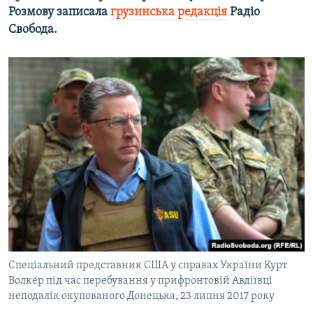
Розмову записала
грузинська редакція
Радіо
Свобода.
Спеціальний представник США у справах України Курт
Волкер під час перебування у прифронтовій Авдіївці
неподалік окупованого Донецька, 23 липня 2017 року