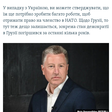
У випадку з Україною, ви можете стверджувати, що
їм ще потрібно зробити багато роботи, щоб
отримати право на членство в НАТО. Щодо Грузії, то
тут теж дещо залишається, зокрема стан демократії
в Грузії погіршився за останні кілька років.