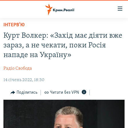
Доступність
посилання
Перейти
ІНТЕРВ'Ю
до
НОВИНИ
Курт Волкер: «Захід має діяти вже
основного
ВОДА.КРИМ
матеріалу
зараз, а не чекати, поки Росія
ВІДЕО ТА ФОТО
Перейти
нападе на Україну»
до
ПОЛІТИКА
основної
Радіо Свобода
БЛОГИ
навігації
Перейти
14 січень 2022, 18:30
ПОГЛЯД
до
ІНТЕРВ'Ю
Поділитись
Читати без VPN
пошуку
ВСЕ ЗА ДЕНЬ
СПЕЦПРОЕКТИ
ЯК ОБІЙТИ БЛОКУВАННЯ
ДЕПОРТАЦІЯ