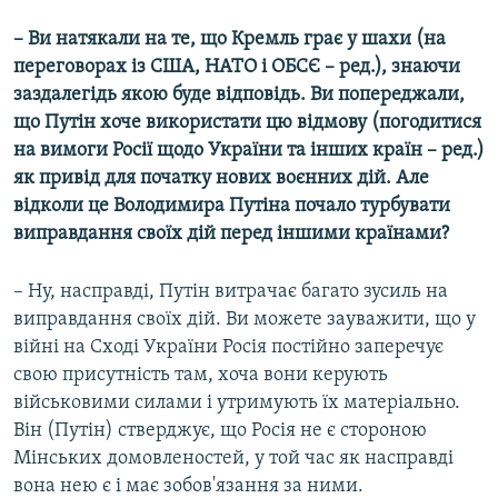
– Ви натякали на те, що Кремль грає у шахи (на
переговорах із США, НАТО і ОБСЄ – ред.), знаючи
заздалегідь якою буде відповідь. Ви попереджали,
що Путін хоче використати цю відмову (погодитися
на вимоги Росії щодо України та інших країн – ред.)
як привід для початку нових воєнних дій. Але
відколи це Володимира Путіна почало турбувати
виправдання своїх дій перед іншими країнами?
–
Ну, насправді, Путін витрачає багато зусиль на
виправдання своїх дій. Ви можете зауважити, що у
війні на Сході України Росія постійно заперечує
свою присутність там, хоча вони керують
військовими силами і утримують їх матеріально.
Він (Путін) стверджує, що Росія не є стороною
Мінських домовленостей, у той час як насправді
вона нею є і має зобов'язання за ними.