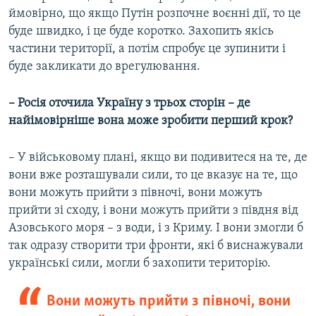
ймовірно, що якщо Путін розпочне воєнні дії, то це
буде швидко, і це буде коротко. Захопить якісь
частини території, а потім спробує це зупинити і
буде закликати до врегулювання.
– Росія оточила Україну з трьох сторін – де
найімовірніше вона може зробити перший крок?
– У військовому плані, якщо ви подивитеся на те, де
вони вже розташували сили, то це вказує на те, що
вони можуть прийти з півночі, вони можуть
прийти зі сходу, і вони можуть прийти з півдня від
Азовського моря – з води, і з Криму. І вони змогли б
так одразу створити три фронти, які б виснажували
українські сили, могли б захопити територію.
Вони можуть прийти з півночі, вони