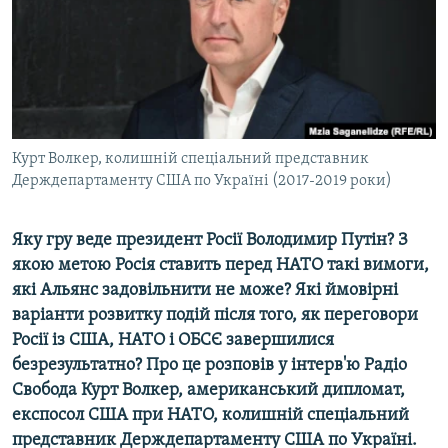
ВІДЕОУРОКИ «ELIFBE»
Русский
СВІДЧЕННЯ ОКУПАЦІЇ
Qırımtatar
УКРАЇНСЬКА ПРОБЛЕМА КРИМУ
ДОЛУЧАЙСЯ!
ІНФОГРАФІКА
Курт Волкер, колишній спеціальний представник
Держдепартаменту США по Україні (2017-2019 роки)
Усі сайти RFE/RL
Яку гру веде президент Росії Володимир Путін? З
якою метою Росія ставить перед НАТО такі вимоги,
які Альянс задовільнити не може? Які ймовірні
варіанти розвитку подій після того, як переговори
Росії із США, НАТО і ОБСЄ завершилися
безрезультатно? Про це розповів у інтерв'ю Радіо
Свобода Курт Волкер, американський дипломат,
експосол США при НАТО, колишній спеціальний
представник Держдепартаменту США по Україні.