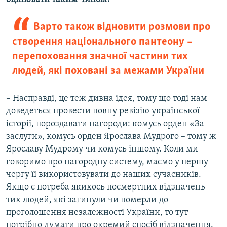
Варто також відновити розмови про
створення національного пантеону –
перепоховання значної частини тих
людей, які поховані за межами України
– Насправді, це теж дивна ідея, тому що тоді нам
доведеться провести повну ревізію української
історії, пороздавати нагороди: комусь орден «За
заслуги», комусь орден Ярослава Мудрого – тому ж
Ярославу Мудрому чи комусь іншому. Коли ми
говоримо про нагородну систему, маємо у першу
чергу її використовувати до наших сучасників.
Якщо є потреба якихось посмертних відзначень
тих людей, які загинули чи померли до
проголошення незалежності України, то тут
потрібно думати про окремий спосіб відзначення.