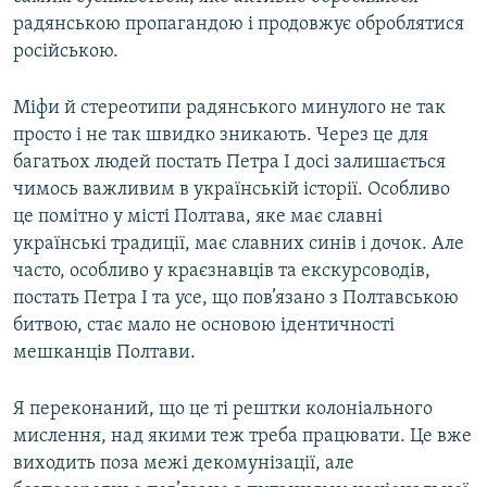
радянською пропагандою і продовжує оброблятися
російською.
Міфи й стереотипи радянського минулого не так
просто і не так швидко зникають. Через це для
багатьох людей постать Петра І досі залишається
чимось важливим в українській історії. Особливо
це помітно у місті Полтава, яке має славні
українські традиції, має славних синів і дочок. Але
часто, особливо у краєзнавців та екскурсоводів,
постать Петра І та усе, що пов’язано з Полтавською
битвою, стає мало не основою ідентичності
мешканців Полтави.
Я переконаний, що це ті рештки колоніального
мислення, над якими теж треба працювати. Це вже
виходить поза межі декомунізації, але