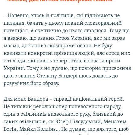
– Напевно, хтось із політиків, які піднімають це
питання, бачать у цьому певний електоральний
потенціал. Я скептично до цього ставлюся. Тому що
я вважаю, що звання Героя України, яке ми зараз
маємо, достатньо скомпрометовано. Не буду
називати конкретні прізвища людей, але серед них
є ті люди, які навіть тепер готові воювати проти
України. Тому я не думаю, що повторне присвоєння
цього звання Степану Бандері щось додасть до
розуміння його образу.
Для мене Бандера – справді національний герой.
Це типовий революціонер поневоленого народу,
один з очільників визвольного руху, близький до
таких очільників, як Юзеф Пілсудський, Менахем
Бегін, Майкл Коллінз… Не думаю, що для того, щоб