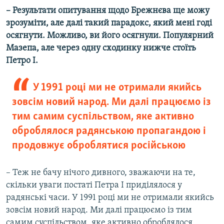
– Результати опитування щодо Брежнєва ще можу
зрозуміти, але далі такий парадокс, який мені годі
осягнути. Можливо, ви його осягнули. Популярний
Мазепа, але через одну сходинку нижче стоїть
Петро І.
У 1991 році ми не отримали якийсь
зовсім новий народ. Ми далі працюємо із
тим самим суспільством, яке активно
оброблялося радянською пропагандою і
продовжує оброблятися російською
– Теж не бачу нічого дивного, зважаючи на те,
скільки уваги постаті Петра І приділялося у
радянські часи. У 1991 році ми не отримали якийсь
зовсім новий народ. Ми далі працюємо із тим
самим суспільством, яке активно оброблялося