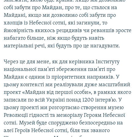
залежати, якою буде країна. Якщо ми дозволимо
собі забути про Майдан, про те, що сталося на
Майдані, якщо ми дозволимо собі забути про
хлопців із Небесної сотні, які загинули, то
ймовірність якихось рецидивів чи реваншів зросте
набагато більше, ніж якщо будуть навіть
матеріальні речі, які будуть про це нагадувати.
Через це для мене, як для керівника Інституту
національної пам’яті збереження пам’яті про
Майдан є одним із пріоритетних напрямків. У
цьому контексті ми реалізували дуже масштабний
проект «Майдан від першої особи», в рамках якого
записали по всій Україні понад 1200 інтерв’ю. У
цьому проекті ми розгортаємо створення музею
Революції гідності та меморіалу Героям Небесної
сотні. Музей буде споруджено безпосередньо на
алеї Героїв Небесної сотні, біля так званого