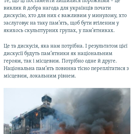
Те, що ці постаменти лишилися порожніми – це
виклик й добра нагода для українців почати
дискусію, хто для них є важливим у минулому, хто
заслуговує на таку пам’ять, щоб бути втіленим у
якихось скульптурних групах, у пам’ятниках.
Це та дискусія, яка нам потрібна. І результатом цієї
дискусії будуть пам’ятники як національним
героям, так і місцевим. Потрібно одне й друге.
Національна пам’ять повинна тісно переплітатися з
місцевим, локальним рівнем.