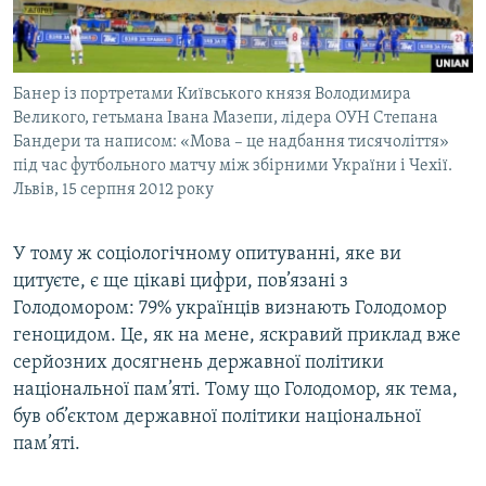
Банер із портретами Київського князя Володимира
Великого, гетьмана Івана Мазепи, лідера ОУН Степана
Бандери та написом: «Мова – це надбання тисячоліття»
під час футбольного матчу між збірними України і Чехії.
Львів, 15 серпня 2012 року
У тому ж соціологічному опитуванні, яке ви
цитуєте, є ще цікаві цифри, пов’язані з
Голодомором: 79% українців визнають Голодомор
геноцидом. Це, як на мене, яскравий приклад вже
серйозних досягнень державної політики
національної пам’яті. Тому що Голодомор, як тема,
був об’єктом державної політики національної
пам’яті.