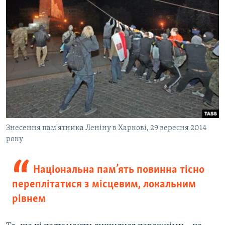
Знесення пам'ятника Леніну в Харкові, 29 вересня 2014
року
Національна пам’ять повинна тісно
переплітатися з місцевим, локальним
рівнем