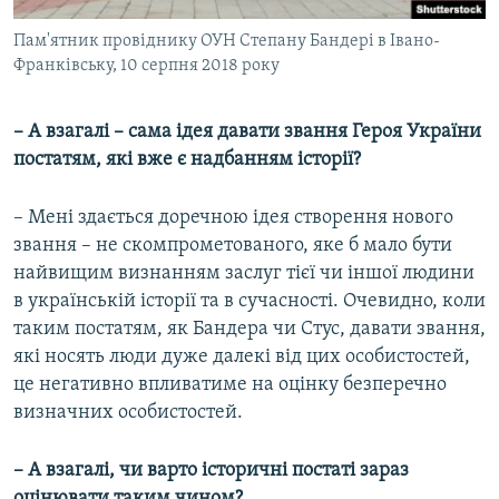
Пам'ятник провіднику ОУН Степану Бандері в Івано-
Франківську, 10 серпня 2018 року
– А взагалі – сама ідея давати звання Героя України
постатям, які вже є надбанням історії?
– Мені здається доречною ідея створення нового
звання – не скомпрометованого, яке б мало бути
найвищим визнанням заслуг тієї чи іншої людини
в українській історії та в сучасності. Очевидно, коли
таким постатям, як Бандера чи Стус, давати звання,
які носять люди дуже далекі від цих особистостей,
це негативно впливатиме на оцінку безперечно
визначних особистостей.
– А взагалі, чи варто історичні постаті зараз
оцінювати таким чином?