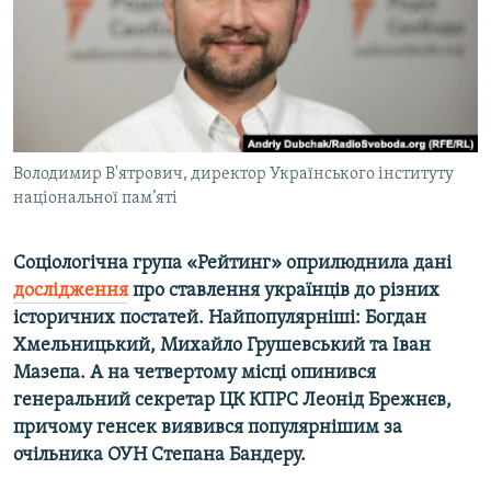
ВІДЕОУРОКИ «ELIFBE»
Русский
СВІДЧЕННЯ ОКУПАЦІЇ
Qırımtatar
УКРАЇНСЬКА ПРОБЛЕМА КРИМУ
ДОЛУЧАЙСЯ!
ІНФОГРАФІКА
Володимир В'ятрович, директор Українського інституту
національної пам’яті
Усі сайти RFE/RL
Соціологічна група «Рейтинг» оприлюднила дані
дослідження
про ставлення українців до різних
історичних постатей. Найпопулярніші: Богдан
Хмельницький, Михайло Грушевський та Іван
Мазепа. А на четвертому місці опинився
генеральний секретар ЦК КПРС Леонід Брежнєв,
причому генсек виявився популярнішим за
очільника ОУН Степана Бандеру.