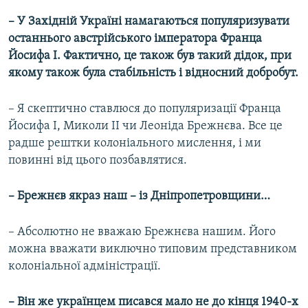
– У Західній Україні намагаються популяризувати
останнього австрійського імператора Франца
Йосифа І. Фактично, це також був такий дідок, при
якому також була стабільність і відносний добробут.
– Я скептично ставлюся до популяризації Франца
Йосифа І, Миколи ІІ чи Леоніда Брежнєва. Все це
радше рештки колоніального мислення, і ми
повинні від цього позбавлятися.
– Брежнєв якраз наш – із Дніпропетровщини…
– Абсолютно не вважаю Брежнєва нашим. Його
можна вважати виключно типовим представником
колоніальної адміністрації.
– Він же українцем писався мало не до кінця 1940-х