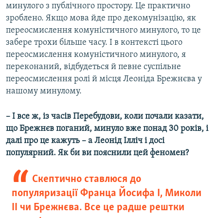
минулого з публічного простору. Це практично
зроблено. Якщо мова йде про декомунізацію, як
переосмислення комуністичного минулого, то це
забере трохи більше часу. І в контексті цього
переосмислення комуністичного минулого, я
переконаний, відбудеться й певне суспільне
переосмислення ролі й місця Леоніда Брежнєва у
нашому минулому.
– І все ж, із часів Перебудови, коли почали казати,
що Брежнєв поганий, минуло вже понад 30 років, і
далі про це кажуть – а Леонід Ілліч і досі
популярний. Як би ви пояснили цей феномен?
Cкептично ставлюся до
популяризації Франца Йосифа І, Миколи
ІІ чи Брежнєва. Все це радше рештки