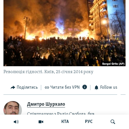
Революція гідності. Київ, 25 січня 2014 року
Поділитись
Читати без VPN
Follow us
Дмитро Шурхало
Співпрацюю з Радіо Свобода, був
кореcпондентом і редактором (2008–2017),
КТА
РУС
зараз веду програму «Історична Свобода».