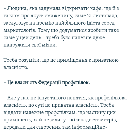
– Людина, яка задумала відкривати кафе, ще й з
гаслом про якусь смаженину, саме 21 листопада,
заслуговує на премію найбільшого ідіота серед
маркетологів. Тому що додуматися зробити таке
саме у цей день – треба було напевне дуже
напружити свої мізки.
Треба розуміти, що це приміщення є приватною
власністю.
– Це власність Федерації профспілок.
– Але у нас не існує такого поняття, як профспілкова
власність, по суті це приватна власність. Треба
віддати належне профспілкам, що частину цих
приміщень, хай невелику – кількадесят метрів,
передали для створення там інформаційно-