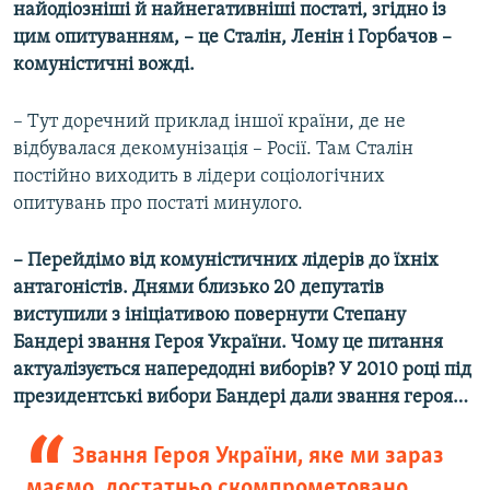
найодіозніші й найнегативніші постаті, згідно із
цим опитуванням, – це Сталін, Ленін і Горбачов –
комуністичні вожді.
– Тут доречний приклад іншої країни, де не
відбувалася декомунізація – Росії. Там Сталін
постійно виходить в лідери соціологічних
опитувань про постаті минулого.
– Перейдімо від комуністичних лідерів до їхніх
антагоністів. Днями близько 20 депутатів
виступили з ініціативою повернути Степану
Бандері звання Героя України. Чому це питання
актуалізується напередодні виборів? У 2010 році під
президентські вибори Бандері дали звання героя…
Звання Героя України, яке ми зараз
маємо, достатньо скомпрометовано