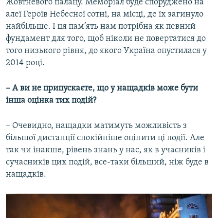
Жовтневого палацу. Меморіал буде споруджено на
алеї Героїв Небесної сотні, на місці, де їх загинуло
найбільше. І ця пам’ять нам потрібна як певний
фундамент для того, щоб ніколи не повертатися до
того низького рівня, до якого Україна опустилася у
2014 році.
– А ви не припускаєте, що у нащадків може бути
інша оцінка тих подій?
– Очевидно, нащадки матимуть можливість з
більшої дистанції спокійніше оцінити ці події. Але
так чи інакше, рівень знань у нас, як в учасників і
сучасників цих подій, все-таки більший, ніж буде в
нащадків.