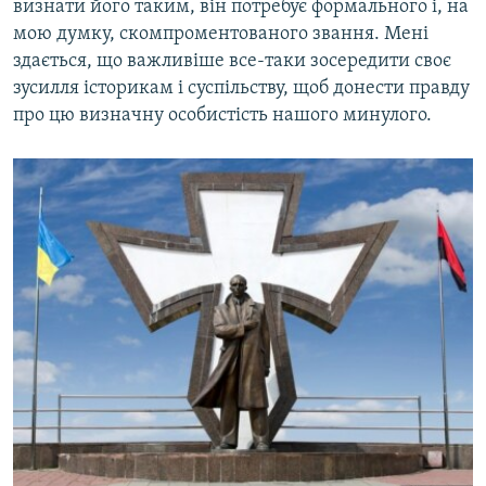
визнати його таким, він потребує формального і, на
мою думку, скомпроментованого звання. Мені
здається, що важливіше все-таки зосередити своє
зусилля історикам і суспільству, щоб донести правду
про цю визначну особистість нашого минулого.