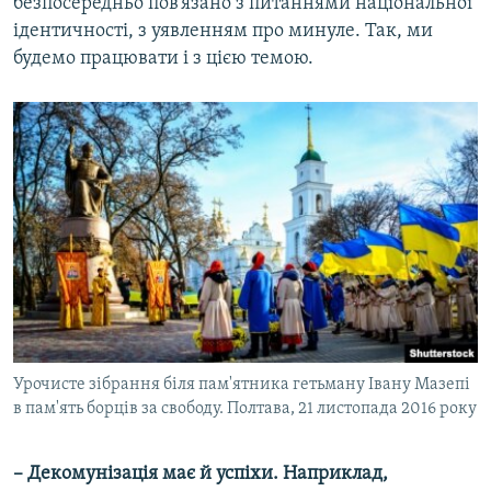
безпосередньо пов’язано з питаннями національної
ідентичності, з уявленням про минуле. Так, ми
будемо працювати і з цією темою.
Урочисте зібрання біля пам'ятника гетьману Івану Мазепі
в пам'ять борців за свободу. Полтава, 21 листопада 2016 року
– Декомунізація має й успіхи. Наприклад,