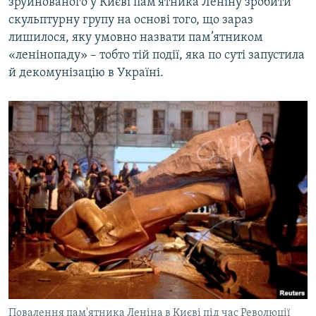
зруйнованого у Києві пам’ятника Леніну зробити
скульптурну групу на основі того, що зараз
лишилося, яку умовно назвати пам’ятником
«ленінопаду» – тобто тій події, яка по суті запустила
й декомунізацію в Україні.
Повалення пам'ятника Леніна в Києві під час Революції