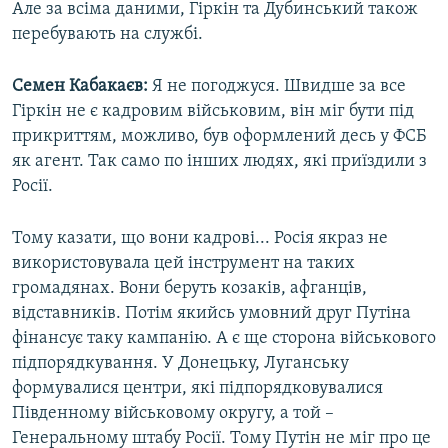
Але за всіма даними, Гіркін та Дубинський також
перебувають на службі.
Семен Кабакаєв:
Я не погоджуся. Швидше за все
Гіркін не є кадровим військовим, він міг бути під
прикриттям, можливо, був оформлений десь у ФСБ
як агент. Так само по інших людях, які приїздили з
Росії.
Тому казати, що вони кадрові... Росія якраз не
використовувала цей інструмент на таких
громадянах. Вони беруть козаків, афганців,
відставників. Потім якийсь умовний друг Путіна
фінансує таку кампанію. А є ще сторона військового
підпорядкування. У Донецьку, Луганську
формувалися центри, які підпорядковувалися
Південному військовому округу, а той –
Генеральному штабу Росії. Тому Путін не міг про це