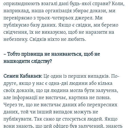
оприлюднюють взагалі дані будь-якої справи? Коли,
наприклад, наша організація збирає докази, ми
перевіряємо з трьох-чотирьох джерел. Ми
публікуємо базу даних. Якщо є свідки, ми беремо
свідчення, їх не виказуємо, щоб не наразити на
небезпеку. Свідків ніхто не любить.
– Тобто прізвища не називаються, щоб не
нашкодити слідству?
Семен Кабакаєв:
Це один із перших випадків. По-
друге, якщо у нас є одна-дві людини або кілька
своїх доказів, що ця людина могла бути залучена,
але інформації не вистачає, картина не повна.
Через те, що не вистачає даних або перехресних
даних, той чи інший випадок можуть не
публікувати. Так само це стосується людей. Якщо
вони знають, що цей офіцер був залучений, знають