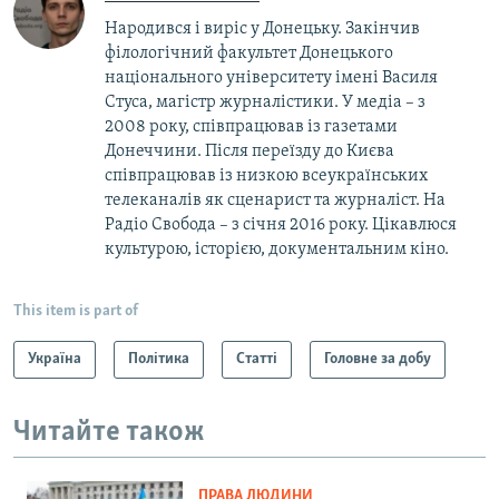
Народився і виріс у Донецьку. Закінчив
філологічний факультет Донецького
національного університету імені Василя
Стуса, магістр журналістики. У медіа – з
2008 року, співпрацював із газетами
Донеччини. Після переїзду до Києва
співпрацював із низкою всеукраїнських
телеканалів як сценарист та журналіст. На
Радіо Свобода – з січня 2016 року. Цікавлюся
культурою, історією, документальним кіно.
This item is part of
Україна
Політика
Статті
Головне за добу
Читайте також
ПРАВА ЛЮДИНИ