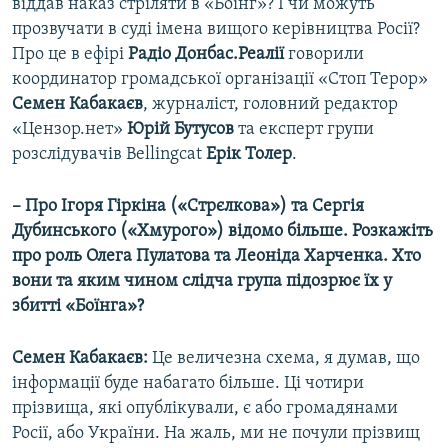
віддав наказ стріляти в «Боїнг»? І чи можуть
прозвучати в суді імена вищого керівництва Росії?
Про це в ефірі
Радіо Донбас.Реалії
говорили
координатор громадської організації «Стоп Терор»
Семен
Кабакаєв
, журналіст, головний редактор
«Цензор.нет»
Юрій
Бутусов
та експерт групи
розслідувачів Bellingcat
Ерік Толер
.
– Про Ігоря Гіркіна («Стрєлкова») та Сергія
Дубинського («Хмурого») відомо більше. Розкажіть
про роль Олега Пулатова та Леоніда Харченка. Хто
вони та яким чином слідча група підозрює їх у
збитті «Боїнга»?
Семен Кабакаєв:
Це величезна схема, я думав, що
інформації буде набагато більше. Ці чотири
прізвища, які опублікували, є або громадянами
Росії, або України. На жаль, ми не почули прізвищ