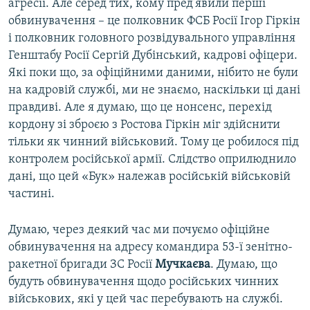
агресії. Але серед тих, кому пред’явили перші
обвинувачення – це полковник ФСБ Росії Ігор Гіркін
і полковник головного розвідувального управління
Генштабу Росії Сергій Дубінський, кадрові офіцери.
Які поки що, за офіційними даними, нібито не були
на кадровій службі, ми не знаємо, наскільки ці дані
правдиві. Але я думаю, що це нонсенс, перехід
кордону зі зброєю з Ростова Гіркін міг здійснити
тільки як чинний військовий. Тому це робилося під
контролем російської армії. Слідство оприлюднило
дані, що цей «Бук» належав російській військовій
частині.
Думаю, через деякий час ми почуємо офіційне
обвинувачення на адресу командира 53-ї зенітно-
ракетної бригади ЗС Росії
Мучкаєва
. Думаю, що
будуть обвинувачення щодо російських чинних
військових, які у цей час перебувають на службі.