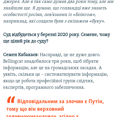
джерел. Але я так само думав два роки тому, але ми
знайшли ще. Я думаю, що голландці вже знають
особистості росіян, пов’язаних із «Боїнгом»,
наприклад, які солдати були з екіпажем «Буку».
Суд відбудеться у березні 2020 року. Семене, чому
ще цілий рік до суду?
Семен Кабакаєв:
Насправді, це не дуже довго.
Bellingcat знадобилося три роки, щоб зібрати
інформацію, але це на громадських засадах. А
уявіть, скільки це – систематизувати інформацію,
якщо це робота професійної групи слідчих,
експертів, програмного забезпечення.
Відповідальним за злочин є Путін,
тому що він верховний
головнокомандувач, згідно з