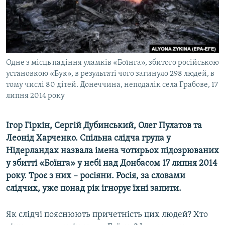
ВІДЕОУРОКИ «ELIFBE»
Русский
СВІДЧЕННЯ ОКУПАЦІЇ
Qırımtatar
УКРАЇНСЬКА ПРОБЛЕМА КРИМУ
ДОЛУЧАЙСЯ!
Одне з місць падіння уламків «Боїнга», збитого російською
ІНФОГРАФІКА
установкою «Бук», в результаті чого загинуло 298 людей, в
тому числі 80 дітей. Донеччина, неподалік села Грабове, 17
липня 2014 року
Усі сайти RFE/RL
Ігор Гіркін, Сергій Дубинський, Олег Пулатов та
Леонід Харченко. Спільна слідча група у
Нідерландах назвала імена чотирьох підозрюваних
у збитті «Боїнга» у небі над Донбасом 17 липня 2014
року. Троє з них – росіяни. Росія, за словами
слідчих, уже понад рік ігнорує їхні запити.
Як слідчі пояснюють причетність цих людей? Хто