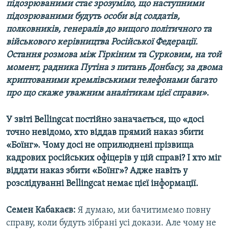
підозрюваними стає зрозуміло, що наступними
підозрюваними будуть особи від солдатів,
полковників, генералів до вищого політичного та
військового керівництва Російської Федерації.
Остання розмова між Гіркіним та Сурковим, на той
момент, радника Путіна з питань Донбасу, за двома
криптованими кремлівськими телефонами багато
про що скаже уважним аналітикам цієї справи»
.
У звіті Bellingcat постійно заначається, що «досі
точно невідомо, хто віддав прямий наказ збити
«Боїнг». Чому досі не оприлюднені прізвища
кадрових російських офіцерів у цій справі? І хто міг
віддати наказ збити «Боїнг»? Адже навіть у
розслідуванні Bellingcat немає цієї інформації.
Семен Кабакаєв:
Я думаю, ми бачитимемо повну
справу, коли будуть зібрані усі докази. Але чому не