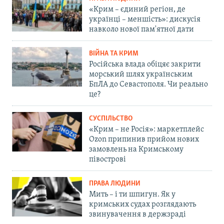
«Крим – єдиний регіон, де
українці – меншість»: дискусія
навколо нової пам'ятної дати
ВІЙНА ТА КРИМ
Російська влада обіцяє закрити
морський шлях українським
БпЛА до Севастополя. Чи реально
це?
СУСПІЛЬСТВО
«Крим – не Росія»: маркетплейс
Ozon припинив прийом нових
замовлень на Кримському
півострові
ПРАВА ЛЮДИНИ
Мить – і ти шпигун. Як у
кримських судах розглядають
звинувачення в держзраді