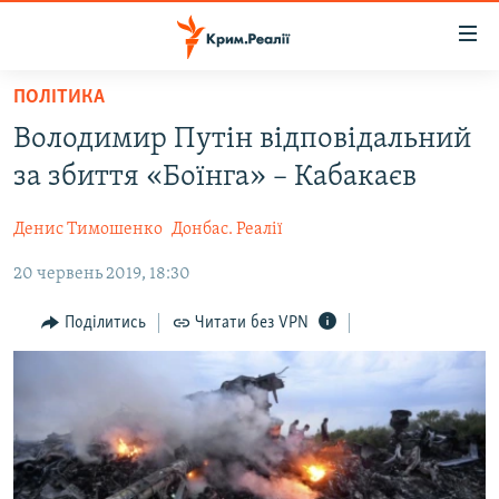
Доступність
посилання
Перейти
ПОЛІТИКА
до
НОВИНИ
Володимир Путін відповідальний
основного
ВОДА.КРИМ
матеріалу
за збиття «Боїнга» – Кабакаєв
ВІДЕО ТА ФОТО
Перейти
до
Денис Тимошенко
Донбас. Реалії
ПОЛІТИКА
основної
20 червень 2019, 18:30
БЛОГИ
навігації
Перейти
ПОГЛЯД
Поділитись
Читати без VPN
до
ІНТЕРВ'Ю
пошуку
ВСЕ ЗА ДЕНЬ
СПЕЦПРОЕКТИ
ЯК ОБІЙТИ БЛОКУВАННЯ
ДЕПОРТАЦІЯ