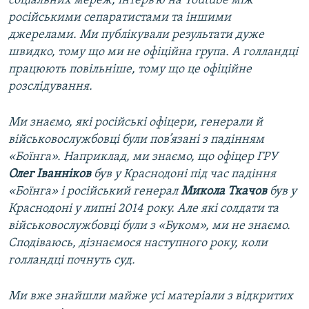
соціальних мереж, інтерв’ю на Youtube між
російськими сепаратистами та іншими
джерелами. Ми публікували результати дуже
швидко, тому що ми не офіційна група. А голландці
працюють повільніше, тому що це офіційне
розслідування.
Ми знаємо, які російські офіцери, генерали й
військовослужбовці були пов’язані з падінням
«Боїнга». Наприклад, ми знаємо, що офіцер ГРУ
Олег
Іванніков
був у Краснодоні під час падіння
«Боїнга» і російський генерал
Микола
Ткачов
був у
Краснодоні у липні 2014 року. Але які солдати та
військовослужбовці були з «Буком», ми не знаємо.
Сподіваюсь, дізнаємося наступного року, коли
голландці почнуть суд.
Ми вже знайшли майже усі матеріали з відкритих