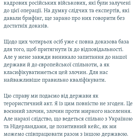
кадрових російських військових, які були залучені
до цієї операції. На думку слідчих та експертів, які
давали брифінг, ще зарано про них говорити без
достатніх доказів.
Щодо цих чотирьох осіб уже є повна доказова база
для того, щоб притягнути їх до відповідальності.
Але у мене завжди виникало запитання до нашої
держави й до європейської спільноти, а як
класифікуватиметься цей злочин. Для нас
найважливіше правильно кваліфікувати.
Цю справу ми подаємо від держави як
терористичний акт. Я із цим повністю не згоден. Це
воєнний злочин, злочин проти мирного населення.
Але наразі слідство, що ведеться спільно з Україною
та Нідерландами, це позитивний кейс, як ми
можемо співпрацювати разом з іншою державою.