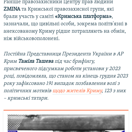
Раніше правозахисники Центру прав людини
ZMINA
та Кримської правозахисної групи, які
брали участь у саміті
«Кримська платформа»
,
зазначали, що цивільні особи, зокрема політв'язні в
анексованому Криму рідше потрапляють на обмін,
ніж військовополонені.
Постійна Представниця Президента України в АР
Крим
Таміла Ташева
під час брифінгу,
присвяченого підсумкам роботи установи у 2023
році, повідомляла, що станом на кінець грудня 2023
року зафіксовано 191 випадок позбавлення волі з
політичних мотивів
щодо жителів Криму
, 123 з них
– кримські татари.