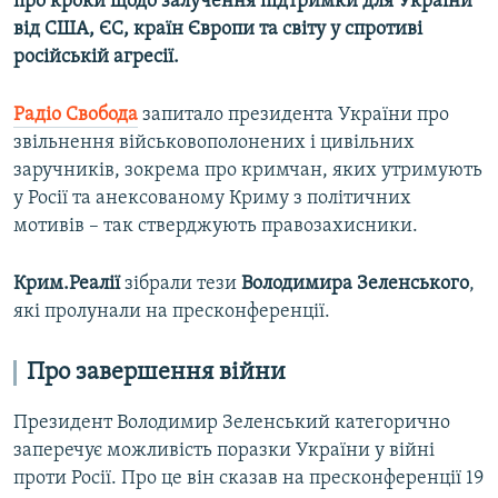
про кроки щодо залучення підтримки для України
від США, ЄС, країн Європи та світу у спротиві
російській агресії.
Радіо Свобода
запитало президента України про
звільнення військовополонених і цивільних
заручників, зокрема про кримчан, яких утримують
у Росії та анексованому Криму з політичних
мотивів – так стверджують правозахисники.
Крим.Реалії
зібрали тези
Володимира Зеленського
,
які пролунали на пресконференції.
Про завершення війни
Президент Володимир Зеленський категорично
заперечує можливість поразки України у війні
проти Росії. Про це він сказав на пресконференції 19