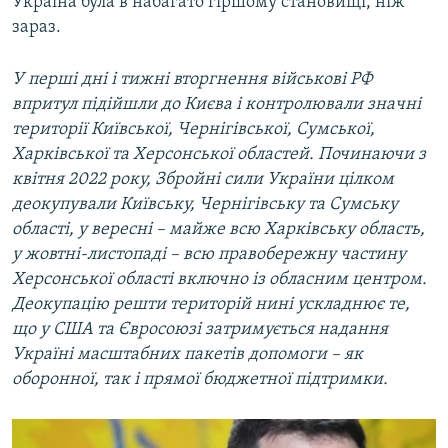
Україна була в набагато гіршому становищі, ніж
зараз.
У перші дні і тижні вторгнення військові РФ
впритул підійшли до Києва і контролювали значні
території Київської, Чернігівської, Сумської,
Харківської та Херсонської областей. Починаючи з
квітня 2022 року, Збройні сили України цілком
деокупували Київську, Чернігівську та Сумську
області, у вересні – майже всю Харківську область,
у жовтні-листопаді – всю правобережну частину
Херсонської області включно із обласним центром.
Деокупацію решти територій нині ускладнює те,
що у США та Євросоюзі затримується надання
Україні масштабних пакетів допомоги – як
оборонної, так і прямої бюджетної підтримки.