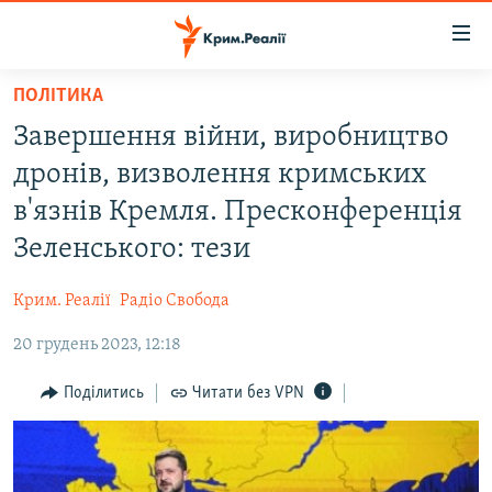
Доступність
посилання
Перейти
ПОЛІТИКА
до
НОВИНИ
Завершення війни, виробництво
основного
ВОДА.КРИМ
матеріалу
дронів, визволення кримських
ВІДЕО ТА ФОТО
Перейти
в'язнів Кремля. Пресконференція
до
ПОЛІТИКА
Зеленського: тези
основної
БЛОГИ
навігації
Крим. Реалії
Радіо Свобода
Перейти
ПОГЛЯД
до
20 грудень 2023, 12:18
ІНТЕРВ'Ю
пошуку
ВСЕ ЗА ДЕНЬ
Поділитись
Читати без VPN
СПЕЦПРОЕКТИ
ЯК ОБІЙТИ БЛОКУВАННЯ
ДЕПОРТАЦІЯ