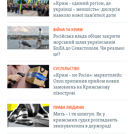
«Крим – єдиний регіон, де
українці – меншість»: дискусія
навколо нової пам'ятної дати
ВІЙНА ТА КРИМ
Російська влада обіцяє закрити
морський шлях українським
БпЛА до Севастополя. Чи реально
це?
СУСПІЛЬСТВО
«Крим – не Росія»: маркетплейс
Ozon припинив прийом нових
замовлень на Кримському
півострові
ПРАВА ЛЮДИНИ
Мить – і ти шпигун. Як у
кримських судах розглядають
звинувачення в держзраді