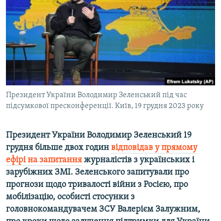
ВІДЕОУРОКИ «ELIFBE»
Русский
СВІДЧЕННЯ ОКУПАЦІЇ
Qırımtatar
УКРАЇНСЬКА ПРОБЛЕМА КРИМУ
ДОЛУЧАЙСЯ!
ІНФОГРАФІКА
Президент України Володимир Зеленський під час
підсумкової пресконференції. Київ, 19 грудня 2023 року
Усі сайти RFE/RL
Президент України Володимир Зеленський 19
грудня більше двох годин
відповідав у прямому
ефірі на запитання
журналістів з українських і
зарубіжних ЗМІ. Зеленського запитували про
прогнози щодо тривалості війни з Росією, про
мобілізацію, особисті стосунки з
головнокомандувачем ЗСУ Валерієм Залужним,