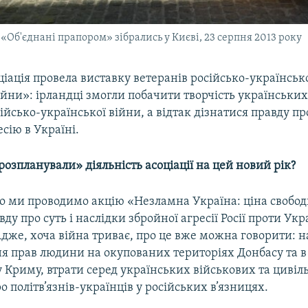
«Об'єднані прапором» зібрались у Києві, 23 серпня 2013 року
ціація провела виставку ветеранів російсько-українськ
ни»: ірландці змогли побачити творчість українських 
ійсько-української війни, а відтак дізнатися правду пр
есію в Україні.
розпланували» діяльність асоціації на цей новий рік?
го ми проводимо акцію «Незламна Україна: ціна свобод
ду про суть і наслідки збройної агресії Росії проти Укра
Адже, хоча війна триває, про це вже можна говорити: 
я прав людини на окупованих територіях Донбасу та в
 Криму, втрати серед українських військових та цивіл
о політв’язнів-українців у російських в’язницях.