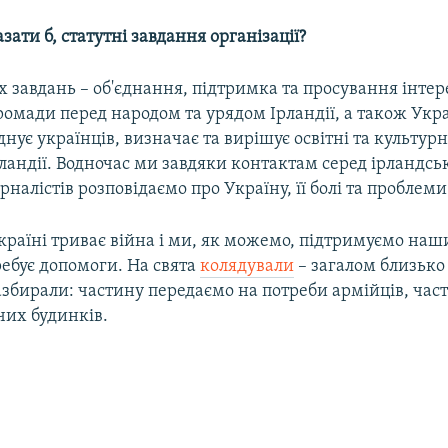
зати б, статутні завдання організації?
 завдань – об'єднання, підтримка та просування інтер
ромади перед народом та урядом Ірландії, а також Укр
єднує українців, визначає та вирішує освітні та культур
рландії. Водночас ми завдяки контактам серед ірландсь
рналістів розповідаємо про Україну, її болі та проблеми
Україні триває війна і ми, як можемо, підтримуємо на
требує допомоги. На свята
колядували
– загалом близько
азбирали: частину передаємо на потреби армійців, част
чих будинків.