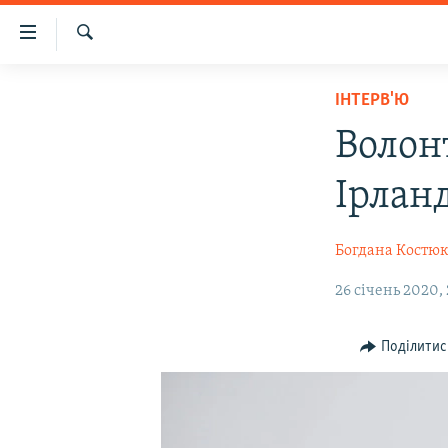
Доступність
посилання
Шукати
Перейти
НОВИНИ
ІНТЕРВ'Ю
до
ВОДА.КРИМ
основного
Волон
матеріалу
ВІДЕО ТА ФОТО
Перейти
Ірланд
ПОЛІТИКА
до
основної
БЛОГИ
Богдана Костю
навігації
ПОГЛЯД
Перейти
26 січень 2020,
до
ІНТЕРВ'Ю
пошуку
ВСЕ ЗА ДЕНЬ
Поділитис
СПЕЦПРОЕКТИ
ЯК ОБІЙТИ БЛОКУВАННЯ
ДЕПОРТАЦІЯ