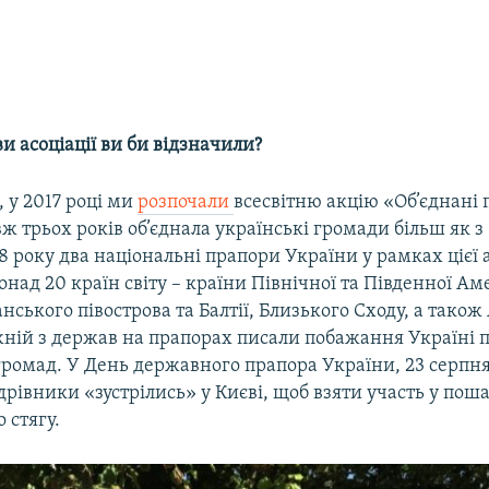
ви асоціації ви би відзначили?
 у 2017 році ми
розпочали
всесвітню акцію «Об’єднані
ж трьох років об’єднала українські громади більш як з
018 року два національні прапори України у рамках цієї 
онад 20 країн світу – країни Північної та Південної А
нського півострова та Балтії, Близького Сходу, а також
жній з держав на прапорах писали побажання Україні 
громад. У День державного прапора України, 23 серпня
рівники «зустрілись» у Києві, щоб взяти участь у пош
 стягу.