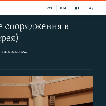
РУС
КТА
е спорядження в
ерея)
На фото волонтери, зокрема музиканти Вірменської національної філармонії, виготовляють військове спорядження в оперному театрі Єревана, щоб допомогти на передовій у боях за Нагірний Карабах.