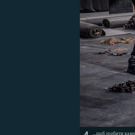
...щоб зробити каму