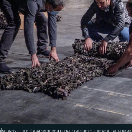
фляжну сітку. Ця завершена сітка згортається перед доставкою