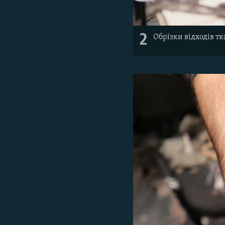
2
Обрізки відходів тк