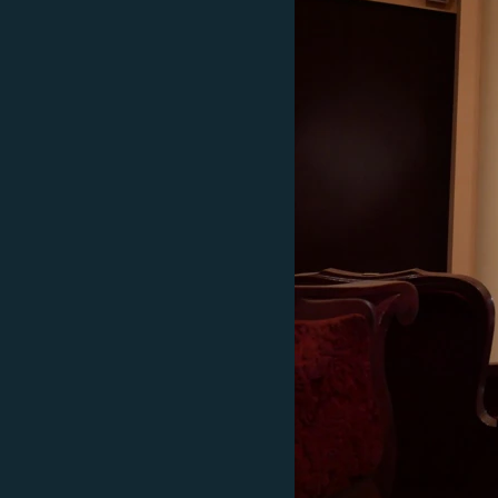
ВІДЕОУРОКИ «ELIFBE»
СВІДЧЕННЯ ОКУПАЦІЇ
УКРАЇНСЬКА ПРОБЛЕМА КРИМУ
ІНФОГРАФІКА