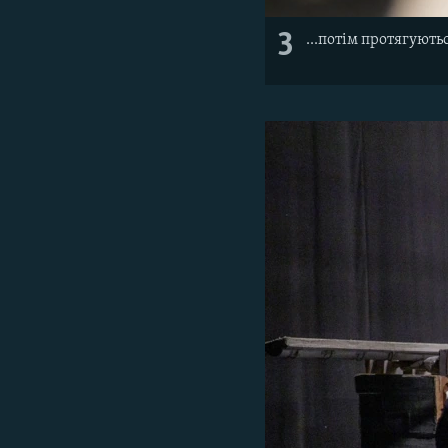
3
...потім протягуютьс