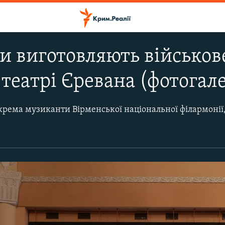
 виготовляють військов
театрі Єревана (фотогал