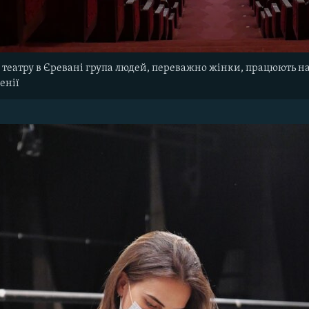
 театру в Єревані група людей, переважно жінки, працюють 
енії