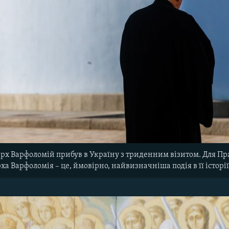
рх Варфоломій прибув в Україну з триденним візитом. Для Пра
рха Варфоломія – це, ймовірно, найвизначніша подія в її історі