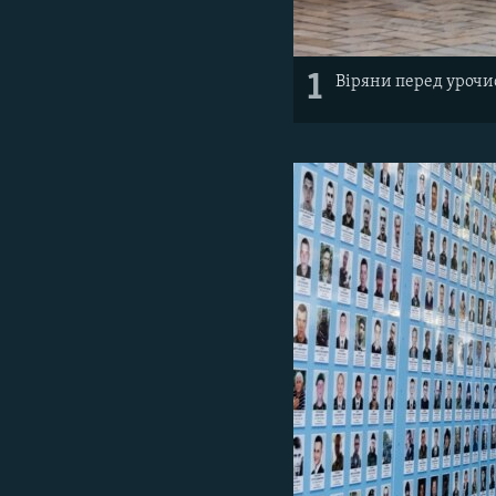
1
Віряни перед урочи