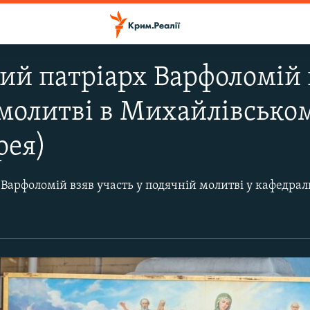
ий патріарх Варфоломій 
молитві в Михайлівськом
рея)
й взяв участь у подячній молитві у кафедральному Свято-Михайлівському Золо