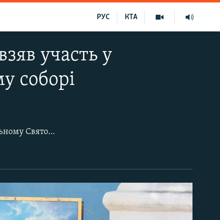
РУС
КТА
взяв участь у
у соборі
товерхому соборі.
П