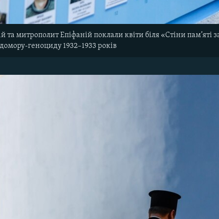
й та митрополит Епіфаній поклали квіти біля «Стіни пам’яті з
домору-геноциду 1932–1933 років