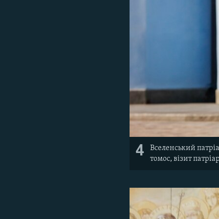
4
Вселенський патріа
томос, візит патріа