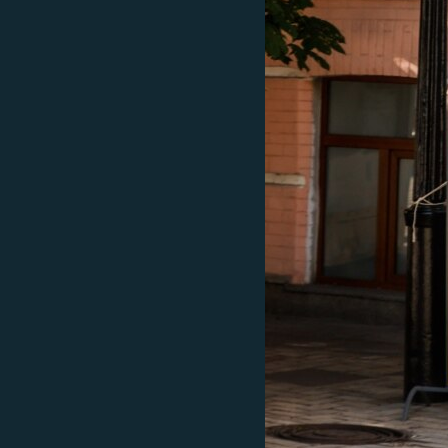
ВІДЕОУРОКИ «ELIFBE»
СВІДЧЕННЯ ОКУПАЦІЇ
УКРАЇНСЬКА ПРОБЛЕМА КРИМУ
ІНФОГРАФІКА