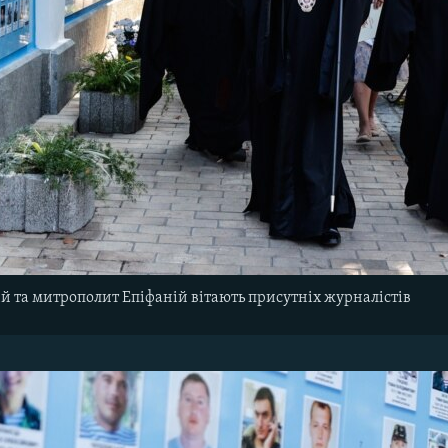
й та митрополит Епіфаній вітають присутніх журналістів