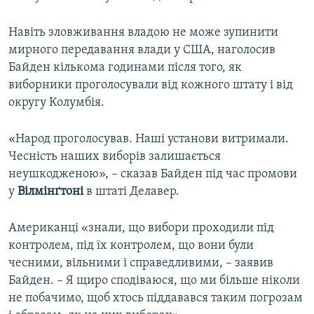
Навіть зловживання владою не може зупинити
мирного передавання влади у США, наголосив
Байден кількома годинами після того, як
виборники проголосували від кожного штату і від
округу Колумбія.
«Народ проголосував. Наші установи витримали.
Чесність наших виборів залишається
неушкодженою», – сказав Байден під час промови
у
Вілмінґтоні
в штаті Делавер.
Американці «знали, що вибори проходили під
контролем, під їх контролем, що вони були
чесними, вільними і справедливими, – заявив
Байден. – Я щиро сподіваюся, що ми більше ніколи
не побачимо, щоб хтось піддавався таким погрозам