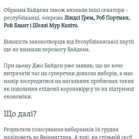
Обрання Байдена також визнали інші сенатори –
республіканці, зокрема
Ліндсі Ґрем, Роб Портман,
Рой Блант і Шеллі Мур Капіто.
Більшість законотворців від Республіканської партії
ще не визнали перемогу Байдена.
При цьому Джо Байден уже заявив, що не хоче
витрачати час на суперечки довкола виборів, а має
намір зосередитися на нагальних проблемах таких
як подолання епідемії коронавірусу та на підтримці
економіки.
Що далі?
Результати голосування виборників 14 грудня
надішлють до Вашингтона. А тоді, на спільній сесії