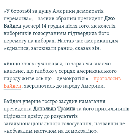
«У боротьбі за душу Америки демократія
перемогла», – заявив обраний президент
Джо
Байден
увечері 14 грудня після того, як колегія
виборників голосуванням підтвердила його
перемогу на виборах. Настав час американцям
«єднатися, загоювати рани», сказав він.
«Якщо хтось сумнівався, то зараз ми знаємо
напевне, що глибоко у серцях американського
народу живе ось що – демократія!» –
проголосив
Байден
, звертаючись до народу Америки.
Байден уперше гостро засудив намагання
президента
Дональда Трампа
та його прихильників
підірвати довіру до результатів
загальнонаціонального голосування, назвавши це
«небувалим наступом на демократію».