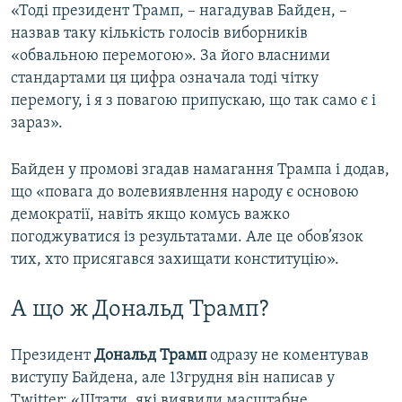
«Тоді президент Трамп, – нагадував Байден, –
назвав таку кількість голосів виборників
«обвальною перемогою». За його власними
стандартами ця цифра означала тоді чітку
перемогу, і я з повагою припускаю, що так само є і
зараз».
Байден у промові згадав намагання Трампа і додав,
що «повага до волевиявлення народу є основою
демократії, навіть якщо комусь важко
погоджуватися із результатами. Але це обов’язок
тих, хто присягався захищати конституцію».
А що ж Дональд Трамп?
Президент
Дональд Трамп
одразу не коментував
виступу Байдена, але 13грудня він написав у
Twitter: «Штати, які виявили масштабне