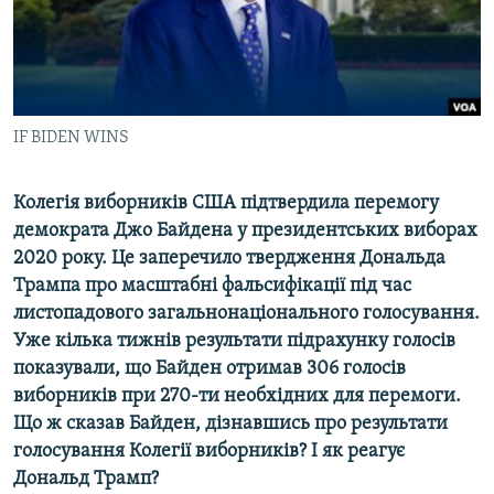
ВІДЕОУРОКИ «ELIFBE»
Русский
СВІДЧЕННЯ ОКУПАЦІЇ
Qırımtatar
УКРАЇНСЬКА ПРОБЛЕМА КРИМУ
ДОЛУЧАЙСЯ!
IF BIDEN WINS
ІНФОГРАФІКА
Колегія виборників США підтвердила перемогу
демократа Джо Байдена у президентських виборах
Усі сайти RFE/RL
2020 року. Це заперечило твердження Дональда
Трампа про масштабні фальсифікації під час
листопадового загальнонаціонального голосування.
Уже кілька тижнів результати підрахунку голосів
показували, що Байден отримав 306 голосів
виборників при 270-ти необхідних для перемоги.
Що ж сказав Байден, дізнавшись про результати
голосування Колегії виборників? І як реагує
Дональд Трамп?