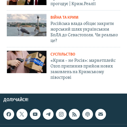
прогодує | Крим.Реалії
ВІЙНА ТА КРИМ
Російська влада обіцяє закрити
морський шлях українським
БпЛА до Севастополя. Чи реально
це?
СУСПІЛЬСТВО
«Крим – не Росія»: маркетплейс
Ozon припинив прийом нових
замовлень на Кримському
півострові
ДОЛУЧАЙСЯ!