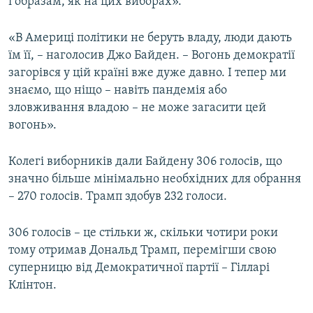
і образам, як на цих виборах».
«В Америці політики не беруть владу, люди дають
їм її, – наголосив Джо Байден. – Вогонь демократії
загорівся у цій країні вже дуже давно. І тепер ми
знаємо, що ніщо – навіть пандемія або
зловживання владою – не може загасити цей
вогонь».
Колегі виборників дали Байдену 306 голосів, що
значно більше мінімально необхідних для обрання
– 270 голосів. Трамп здобув 232 голоси.
306 голосів – це стільки ж, скільки чотири роки
тому отримав Дональд Трамп, перемігши свою
суперницю від Демократичної партії – Гілларі
Клінтон.