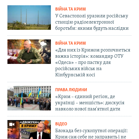
ВІЙНА ТА КРИМ
У Севастополі уразили російську
станцію радіоелектронної
боротьби: якими будуть наслідки
ВІЙНА ТА КРИМ
«Для них із Кримом розпочнеться
важка історія»: командир ОТУ
«Одеса» – про пастку для
російських військ на
Кінбурнській косі
ПРАВА ЛЮДИНИ
«Крим – єдиний регіон, де
українці – меншість»: дискусія
навколо нової пам'ятної дати
ВІДЕО
Блокада без сухопутної операції:
Крим сам себе не заправить і не