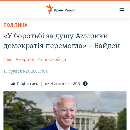
Доступність
посилання
Перейти
ПОЛІТИКА
до
НОВИНИ
«У боротьбі за душу Америки
основного
ВОДА.КРИМ
матеріалу
демократія перемогла» – Байден
ВІДЕО ТА ФОТО
Перейти
до
Голос Америки
Радіо Свобода
ПОЛІТИКА
основної
15 грудень 2020, 17:00
БЛОГИ
навігації
Перейти
ПОГЛЯД
Поділитись
Читати без VPN
до
ІНТЕРВ'Ю
пошуку
ВСЕ ЗА ДЕНЬ
СПЕЦПРОЕКТИ
ЯК ОБІЙТИ БЛОКУВАННЯ
ДЕПОРТАЦІЯ