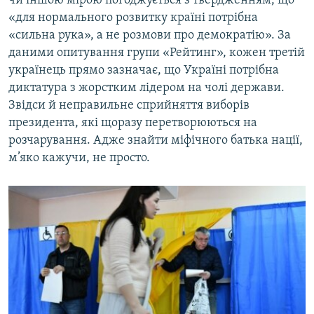
чи іншою мірою погоджується з твердженням, що
«для нормального розвитку країнi потрiбна
«сильна рука», а не розмови про демократію». За
даними опитування групи «Рейтинг», кожен третій
українець прямо зазначає, що Україні потрібна
диктатура з жорстким лідером на чолі держави.
Звідси й неправильне сприйняття виборів
президента, які щоразу перетворюються на
розчарування. Адже знайти міфічного батька нації,
м’яко кажучи, не просто.