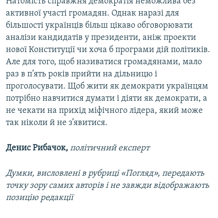
Натомість справжня демократія неможлива без
активної участі громадян. Однак наразі для
більшості українців більш цікаво обговорювати
аналізи кандидатів у президенти, аніж проекти
нової Конституції чи хоча б програми дій політиків.
Але для того, щоб називатися громадянами, мало
раз в п’ять років прийти на дільницю і
проголосувати. Щоб жити як демократи українцям
потрібно навчитися думати і діяти як демократи, а
не чекати на прихід міфічного лідера, який може
так ніколи й не з’явитися.
Денис Рибачок,
політичний експерт
Думки, висловлені в рубриці «Погляд», передають
точку зору самих авторів і не завжди відображають
позицію редакції