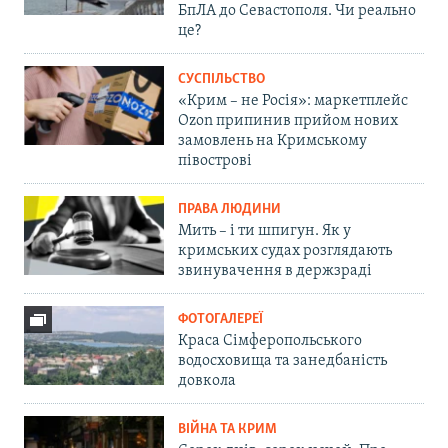
БпЛА до Севастополя. Чи реально
це?
СУСПІЛЬСТВО
«Крим – не Росія»: маркетплейс
Ozon припинив прийом нових
замовлень на Кримському
півострові
ПРАВА ЛЮДИНИ
Мить – і ти шпигун. Як у
кримських судах розглядають
звинувачення в держзраді
ФОТОГАЛЕРЕЇ
Краса Сімферопольського
водосховища та занедбаність
довкола
ВІЙНА ТА КРИМ