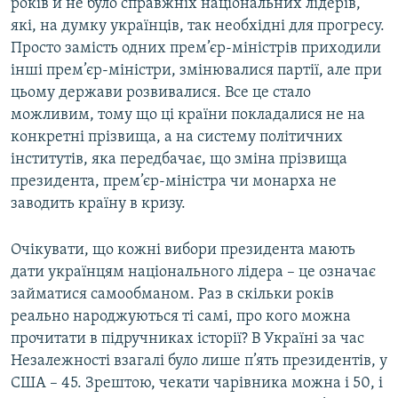
років й не було справжніх національних лідерів,
які, на думку українців, так необхідні для прогресу.
Просто замість одних прем’єр-міністрів приходили
інші прем’єр-міністри, змінювалися партії, але при
цьому держави розвивалися. Все це стало
можливим, тому що ці країни покладалися не на
конкретні прізвища, а на систему політичних
інститутів, яка передбачає, що зміна прізвища
президента, прем’єр-міністра чи монарха не
заводить країну в кризу.
Очікувати, що кожні вибори президента мають
дати українцям національного лідера – це означає
займатися самообманом. Раз в скільки років
реально народжуються ті самі, про кого можна
прочитати в підручниках історії? В Україні за час
Незалежності взагалі було лише п’ять президентів, у
США – 45. Зрештою, чекати чарівника можна і 50, і