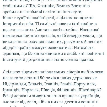
Вашингтонів, Тетчер... В очах звичайного українця
успішними США, Францію, Велику Британію
зробили не особливі політичні інститути,
Конституції та подібні речі, а цілком конкретні
історичні особи. Ті самі, які повели їхні країни в
щасливе завтра. Але така логіка хибна. Насправді
немає емпіричних доказів, які б стверджували, що
виключно за рахунок сильних, розумних й чесних
лідерів країни можуть розвиватися. Натомість,
здається, що більш важливими є стабільні політичні
інститути й дотримання встановлених правил.
Скількох відомих національних лідерів ви б змогли
назвати за останні 50 років в таких державах як
Нідерланди, Бельгія, Іспанія, Італія, Португалія,
Ірландія, Норвегія, Швеція, Фінляндія, Швейцарія?
Всі ці держави живуть значно краще за українців,
але таке відчуття, ніби в них за десятки останніх