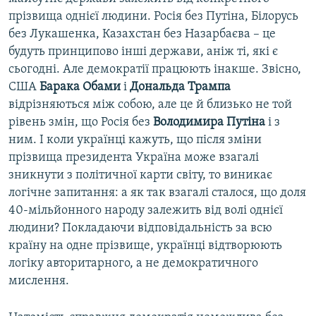
прізвища однієї людини. Росія без Путіна, Білорусь
без Лукашенка, Казахстан без Назарбаєва – це
будуть принципово інші держави, аніж ті, які є
сьогодні. Але демократії працюють інакше. Звісно,
США
Барака Обами
і
Дональда Трампа
відрізняються між собою, але це й близько не той
рівень змін, що Росія без
Володимира Путіна
і з
ним. І коли українці кажуть, що після зміни
прізвища президента Україна може взагалі
зникнути з політичної карти світу, то виникає
логічне запитання: а як так взагалі сталося, що доля
40-мільйонного народу залежить від волі однієї
людини? Покладаючи відповідальність за всю
країну на одне прізвище, українці відтворюють
логіку авторитарного, а не демократичного
мислення.