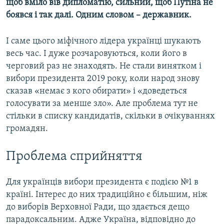
щоб вміло вів дипломатію, сильний, щоб Путіна не
боявся і так далі. Одним словом – державник.
І саме цього міфічного лідера українці шукають
весь час. І дуже розчаровуються, коли його в
черговий раз не знаходять. Не стали винятком і
вибори президента 2019 року, коли народ знову
сказав «немає з кого обирати» і «доведеться
голосувати за менше зло». Але проблема тут не
стільки в списку кандидатів, скільки в очікуваннях
громадян.
Проблема сприйняття
Для українців вибори президента є подією №1 в
країні. Інтерес до них традиційно є більшим, ніж
до виборів Верховної Ради, що здається дещо
парадоксальним. Адже Україна, відповідно до