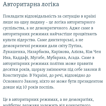
​Авторитарна логіка
Покладати відповідальність за ситуацію в країні
лише на одну людину – це логіка авторитарного
суспільства, а не демократичного. Адже саме в
авторитарних режимах найчастіше процвітають
культи лідерства. Саме диктаторські, а не
демократичні режими дали світу Путіна,
Лукашенка, Назарбаєва, Карімова, Алієва, Кім Чен
Ина, Каддафі, Мугабе, Мубарака, Асада. Саме в
авторитарних режимах політик може правити
десятки років, щоразу змінюючи під себе закони й
Конституцію. В Україні, до речі, відповідно до
Основного Закону, ніхто не може бути президентом
довше від 10 років поспіль.
Це в авторитарних режимах, а не демократіях,
майбутнє держави залежить від конкретного