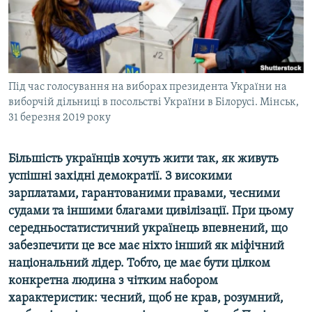
ВІДЕОУРОКИ «ELIFBE»
Русский
СВІДЧЕННЯ ОКУПАЦІЇ
Qırımtatar
УКРАЇНСЬКА ПРОБЛЕМА КРИМУ
ДОЛУЧАЙСЯ!
Під час голосування на виборах президента України на
ІНФОГРАФІКА
виборчій дільниці в посольстві України в Білорусі. Мінськ,
31 березня 2019 року
Усі сайти RFE/RL
Більшість українців хочуть жити так, як живуть
успішні західні демократії. З високими
зарплатами, гарантованими правами, чесними
судами та іншими благами цивілізації. При цьому
середньостатистичний українець впевнений, що
забезпечити це все має ніхто інший як міфічний
національний лідер. Тобто, це має бути цілком
конкретна людина з чітким набором
характеристик: чесний, щоб не крав, розумний,