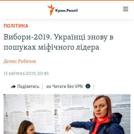
Доступність
посилання
Перейти
ПОЛІТИКА
до
НОВИНИ
Вибори-2019. Українці знову в
основного
ВОДА.КРИМ
матеріалу
пошуках міфічного лідера
ВІДЕО ТА ФОТО
Перейти
до
Денис Рибачок
ПОЛІТИКА
основної
15 квітень 2019, 20:45
БЛОГИ
навігації
Перейти
ПОГЛЯД
Поділитись
Читати без VPN
до
ІНТЕРВ'Ю
пошуку
ВСЕ ЗА ДЕНЬ
СПЕЦПРОЕКТИ
ЯК ОБІЙТИ БЛОКУВАННЯ
ДЕПОРТАЦІЯ