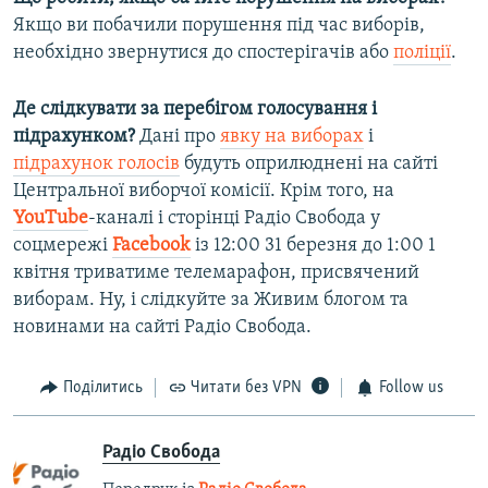
Якщо ви побачили порушення під час виборів,
необхідно звернутися до спостерігачів або
поліції
.
Де слідкувати за перебігом голосування і
підрахунком?
Дані про
явку на виборах
і
підрахунок голосів
будуть оприлюднені на сайті
Центральної виборчої комісії. Крім того, на
YouTube
-каналі і сторінці Радіо Свобода у
соцмережі
Facebook
із 12:00 31 березня до 1:00 1
квітня триватиме телемарафон, присвячений
виборам. Ну, і слідкуйте за Живим блогом та
новинами на сайті Радіо Свобода.
Поділитись
Читати без VPN
Follow us
Радіо Свобода