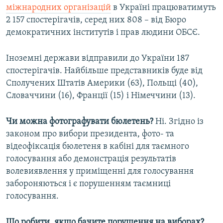
міжнародних організацій
в Україні працюватимуть
2 157 спостерігачів, серед них 808 – від Бюро
демократичних інститутів і прав людини ОБСЄ.
Іноземні держави відправили до України 187
спостерігачів. Найбільше представників буде від
Сполучених Штатів Америки (63), Польщі (40),
Словаччини (16), Франції (15) і Німеччини (13).
Чи можна фотографувати бюлетень?
Ні. Згідно із
законом про вибори президента, фото- та
відеофіксація бюлетеня в кабіні для таємного
голосування або демонстрація результатів
волевиявлення у приміщенні для голосування
забороняються і є порушенням таємниці
голосування.
Що робити, якщо бачите порушення на виборах?