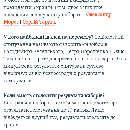
У бюлетені буде 39 прізвищ кандидатів у
президенти України. Втім, двоє з них уже
відмовилися від участі у виборах –
Олександр
Мороз
і
Сергій Тарута
.
У кого найбільші шанси на перемогу?
Соціологічні
опитування називають фаворитами виборів
Володимира Зеленського, Петра Порошенка і Юлію
Тимошенко. Проте довіряти соціології не варто, бо в
минулі роки результати опитувань суттєво
відрізнялися від безпосередніх результатів
голосування.
Коли мають оголосити результати виборів?
Центральна виборча комісія має повідомити про
результати голосування до 10 квітня. Якщо
відбудеться другий тур, результати оголосять до 1
травня.