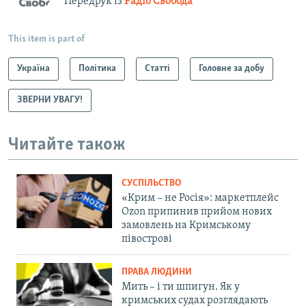
Передрук із
Радіо Свобода
This item is part of
Україна
Політика
Статті
Головне за добу
ЗВЕРНИ УВАГУ!
Читайте також
СУСПІЛЬСТВО
«Крим – не Росія»: маркетплейс
Ozon припинив прийом нових
замовлень на Кримському
півострові
ПРАВА ЛЮДИНИ
Мить – і ти шпигун. Як у
кримських судах розглядають