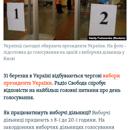
ВІДЕОУРОКИ «ELIFBE»
Русский
СВІДЧЕННЯ ОКУПАЦІЇ
Qırımtatar
УКРАЇНСЬКА ПРОБЛЕМА КРИМУ
ДОЛУЧАЙСЯ!
ІНФОГРАФІКА
Українці сьогодні обирають президента України. На фото –
підготовка до голосування на одній з виборчих дільниць у
Києві
Усі сайти RFE/RL
31 березня в Україні відбуваються чергові
вибори
президента України
. Радіо Свобода спробує
відповісти на найбільш головні питання про день
голосування.
Як працюватимуть виборчі дільниці?
Виборчі
дільниці працюють з 8-ї до 20-ї години. На
закордонних виборчих дільницях голосування