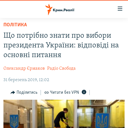
Доступність
посилання
Перейти
ПОЛІТИКА
до
НОВИНИ
Що потрібно знати про вибори
основного
ВОДА.КРИМ
матеріалу
президента України: відповіді на
ВІДЕО ТА ФОТО
Перейти
основні питання
до
ПОЛІТИКА
основної
Олександр Єрмаков
Радіо Свобода
БЛОГИ
навігації
Перейти
31 березень 2019, 12:02
ПОГЛЯД
до
ІНТЕРВ'Ю
Поділитись
Читати без VPN
пошуку
ВСЕ ЗА ДЕНЬ
СПЕЦПРОЕКТИ
ЯК ОБІЙТИ БЛОКУВАННЯ
ДЕПОРТАЦІЯ