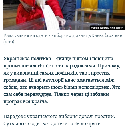
ВІДЕОУРОКИ «ELIFBE»
Русский
СВІДЧЕННЯ ОКУПАЦІЇ
Qırımtatar
УКРАЇНСЬКА ПРОБЛЕМА КРИМУ
ДОЛУЧАЙСЯ!
Голосування на одній з виборчих дільниць Києва (архівне
ІНФОГРАФІКА
фото)
Українська політика – явище цілком і повністю
Усі сайти RFE/RL
пронизане алогічністю та парадоксами. Причому,
як у виконанні самих політиків, так і простих
громадян. Ці дві категорії наче змагаються між
собою, хто вчворить щось більш непослідовне. Хто
сам себе перемудрує. Тільки через ці забавки
програє вся країна.
Парадокс українського виборця доволі простий.
Суть його зводиться до тези: «Не довіряти