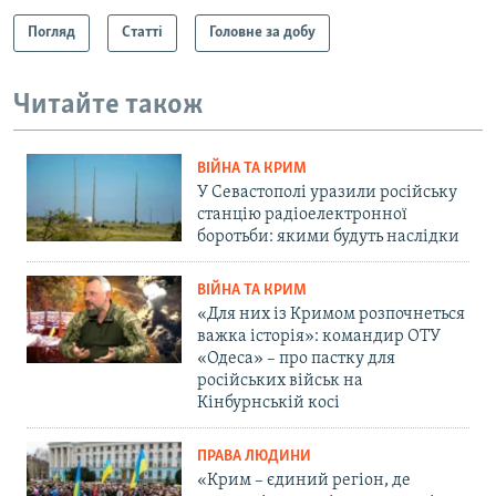
Погляд
Статті
Головне за добу
Читайте також
ВІЙНА ТА КРИМ
У Севастополі уразили російську
станцію радіоелектронної
боротьби: якими будуть наслідки
ВІЙНА ТА КРИМ
«Для них із Кримом розпочнеться
важка історія»: командир ОТУ
«Одеса» – про пастку для
російських військ на
Кінбурнській косі
ПРАВА ЛЮДИНИ
«Крим – єдиний регіон, де