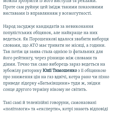
можна зрозуміти із його виступів та реклами.
Проте сам руйнує цей імідж такими показовими
виставами із вправлянням у всемогутності.
Народ засуджує кандидатів за невиконання
популістських обіцянок, але найкраще на них
ведеться. Як Порошенкові вдалося звабити виборця
словами, що АТО має тривати не місяці, а години.
Так потім ця заява стала однією із фатальних для
його рейтингу, через різницю між словами та
діями. Точно так само виборець зараз ведеться на
зубожілу риторику
Юлії Тимошенко
з її обіцянкою
про зниження цін на газ вдвічі, котра рано чи пізно
приведе лідерку «Батьківщини» туди ж, звідки
сонце другого терміну нікому не світить.
Такі самі й телевізійні говоруни, самоназвані
«політологи» та «експерти», котрі знають відповіді