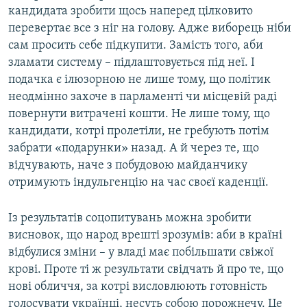
кандидата зробити щось наперед цілковито
перевертає все з ніг на голову. Адже виборець ніби
сам просить себе підкупити. Замість того, аби
зламати систему – підлаштовується під неї. І
подачка є ілюзорною не лише тому, що політик
неодмінно захоче в парламенті чи місцевій раді
повернути витрачені кошти. Не лише тому, що
кандидати, котрі пролетіли, не гребують потім
забрати «подарунки» назад. А й через те, що
відчувають, наче з побудовою майданчику
отримують індульгенцію на час своєї каденції.
Із результатів соцопитувань можна зробити
висновок, що народ врешті зрозумів: аби в країні
відбулися зміни – у владі має побільшати свіжої
крові. Проте ті ж результати свідчать й про те, що
нові обличчя, за котрі висловлюють готовність
голосувати українці, несуть собою порожнечу. Це