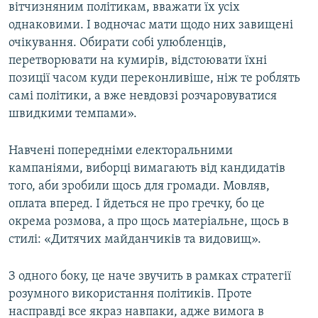
вітчизняним політикам, вважати їх усіх
однаковими. І водночас мати щодо них завищені
очікування. Обирати собі улюбленців,
перетворювати на кумирів, відстоювати їхні
позиції часом куди переконливіше, ніж те роблять
самі політики, а вже невдовзі розчаровуватися
швидкими темпами».
Навчені попередніми електоральними
кампаніями, виборці вимагають від кандидатів
того, аби зробили щось для громади. Мовляв,
оплата вперед. І йдеться не про гречку, бо це
окрема розмова, а про щось матеріальне, щось в
стилі: «Дитячих майданчиків та видовищ».
З одного боку, це наче звучить в рамках стратегії
розумного використання політиків. Проте
насправді все якраз навпаки, адже вимога в