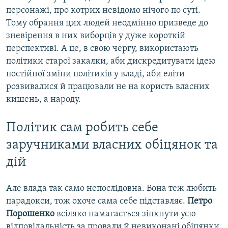
персонажі, про котрих невідомо нічого по суті.
Тому обрання цих людей неодмінно призведе до
зневірення в них виборців у дуже короткій
перспективі. А це, в свою чергу, використають
політики старої закалки, аби дискредитувати ідею
постійної зміни політиків у владі, аби еліти
розвивалися й працювали не на користь власних
кишень, а народу.
Політик сам робить себе
заручниками власних обіцянок та
дій
Але влада так само непослідовна. Вона теж любить
парадокси, тож охоче сама себе підставляє.
Петро
Порошенко
всіляко намагається зіпхнути усю
відповідальність за провали й невиконані обіцянки