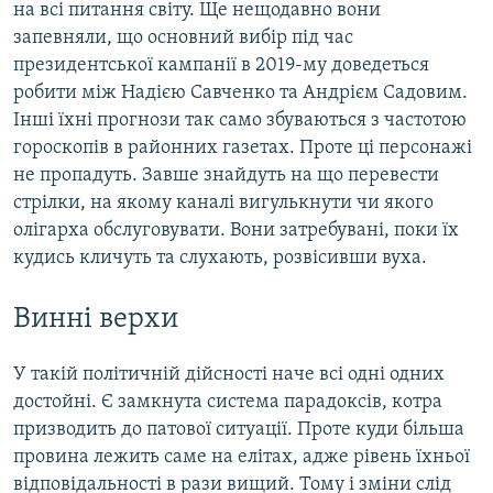
на всі питання світу. Ще нещодавно вони
запевняли, що основний вибір під час
президентської кампанії в 2019-му доведеться
робити між Надією Савченко та Андрієм Садовим.
Інші їхні прогнози так само збуваються з частотою
гороскопів в районних газетах. Проте ці персонажі
не пропадуть. Завше знайдуть на що перевести
стрілки, на якому каналі вигулькнути чи якого
олігарха обслуговувати. Вони затребувані, поки їх
кудись кличуть та слухають, розвісивши вуха.
Винні верхи
У такій політичній дійсності наче всі одні одних
достойні. Є замкнута система парадоксів, котра
призводить до патової ситуації. Проте куди більша
провина лежить саме на елітах, адже рівень їхньої
відповідальності в рази вищий. Тому і зміни слід