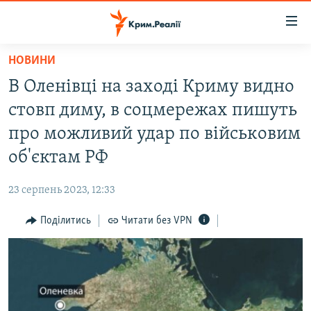
Доступність
посилання
Перейти
НОВИНИ
до
НОВИНИ
В Оленівці на заході Криму видно
основного
ВОДА.КРИМ
матеріалу
стовп диму, в соцмережах пишуть
ВІДЕО ТА ФОТО
Перейти
про можливий удар по військовим
до
ПОЛІТИКА
об'єктам РФ
основної
БЛОГИ
навігації
23 серпень 2023, 12:33
Перейти
ПОГЛЯД
до
Поділитись
Читати без VPN
ІНТЕРВ'Ю
пошуку
ВСЕ ЗА ДЕНЬ
СПЕЦПРОЕКТИ
ЯК ОБІЙТИ БЛОКУВАННЯ
ДЕПОРТАЦІЯ