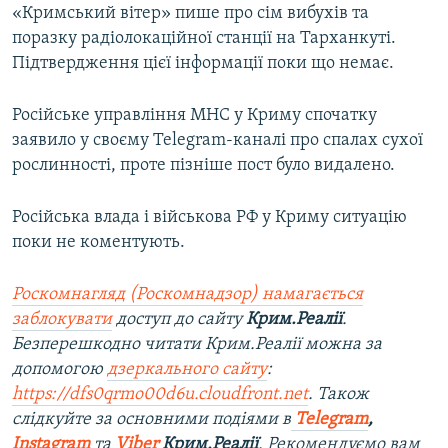
«Кримський вітер» пише про сім вибухів та
поразку радіолокаційної станції на Тарханкуті.
Підтвердження цієї інформації поки що немає.
Російське управління МНС у Криму спочатку
заявило у своєму Telegram-каналі про спалах сухої
рослинності, проте пізніше пост було видалено.
Російська влада і військова РФ у Криму ситуацію
поки не коментують.
Роскомнагляд (Роскомнадзор) намагається
заблокувати
доступ до сайту
Крим.Реалії
.
Безперешкодно читати Крим.Реалії можна за
допомогою
дзеркального сайту
:
https://dfs0qrmo00d6u.cloudfront.net
. Також
слідкуйте за основними подіями в
Telegram
,
Instagram
та
Viber
Крим.Реалії
. Рекомендуємо вам