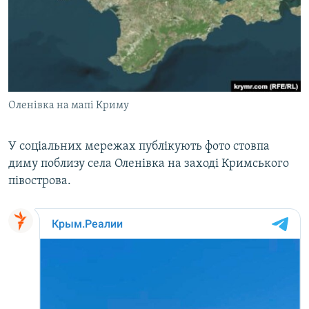
ВІДЕОУРОКИ «ELIFBE»
Русский
СВІДЧЕННЯ ОКУПАЦІЇ
Qırımtatar
УКРАЇНСЬКА ПРОБЛЕМА КРИМУ
ДОЛУЧАЙСЯ!
ІНФОГРАФІКА
Оленівка на мапі Криму
У соціальних мережах публікують фото стовпа
Усі сайти RFE/RL
диму поблизу села Оленівка на заході Кримського
півострова.