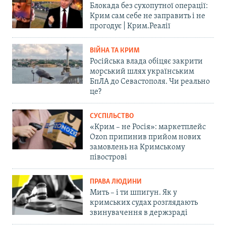
Блокада без сухопутної операції:
Крим сам себе не заправить і не
прогодує | Крим.Реалії
ВІЙНА ТА КРИМ
Російська влада обіцяє закрити
морський шлях українським
БпЛА до Севастополя. Чи реально
це?
СУСПІЛЬСТВО
«Крим – не Росія»: маркетплейс
Ozon припинив прийом нових
замовлень на Кримському
півострові
ПРАВА ЛЮДИНИ
Мить – і ти шпигун. Як у
кримських судах розглядають
звинувачення в держзраді