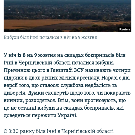
ВІДЕОУРОКИ «ELIFBE»
Русский
СВІДЧЕННЯ ОКУПАЦІЇ
Qırımtatar
УКРАЇНСЬКА ПРОБЛЕМА КРИМУ
ДОЛУЧАЙСЯ!
Вибухи біля Ічні почалися в ніч на 9 жовтня
ІНФОГРАФІКА
У ніч із 8 на 9 жовтня на складах боєприпасів біля
Ічні в Чернігівській області почалися вибухи.
Усі сайти RFE/RL
Причиною цього в Генштабі ЗСУ називають чотири
підриви в двох різних місцях арсеналу. Наразі є дві
версії того, що сталося: службова недбалість та
диверсія. Думки експертів щодо того, чи покарають
винних, розходяться. Втім, вони прогнозують, що
це не останні вибухи на складах боєприпасів, які
доведеться пережити Україні.
О 3:30 ранку біля Ічні в Чернігівській області