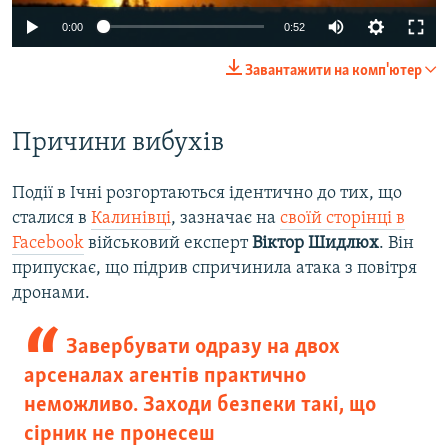
0:00
0:52
Завантажити на комп'ютер
​Причини вибухів
Події в Ічні розгортаються ідентично до тих, що
сталися в
Калинівці
, зазначає на
своїй сторінці в
Facebook
військовий експерт
Віктор Шидлюх
. Він
припускає, що підрив спричинила атака з повітря
дронами.
Завербувати одразу на двох
арсеналах агентів практично
неможливо. Заходи безпеки такі, що
сірник не пронесеш