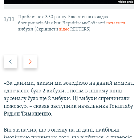
Приблизно о 3.30 ранку 9 жовтня на складах
1/11
боєприпасів біля Ічні Чернігівської області
почалися
вибухи (Скріншот з
відео
REUTERS)
P
N
r
e
e
x
v
t
«За даними, якими ми володіємо на даний момент,
i
s
одночасно було 2 вибухи, і потім в іншому кінці
o
l
арсеналу було ще 2 вибухи. Ці вибухи спричинили
u
i
пожежу», – сказав заступник начальника Генштабу
s
d
Родіон Тимошенко
.
s
e
l
Він зазначив, що з огляду на ці дані, найбільш
i
імовірною причиною того, що відбулося, є диверсія.