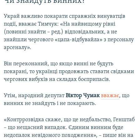
Чи знайдуть винних?
Украй важливо покарати справжніх винуватців
події, вважає Тимчук: «На найвищому рівні
(повинні знайти – ред.) відповідальних, а не
знайшли чергового «цапа-відбувайла» з персоналу
арсеналу».
Він переконаний, що якщо винні не будуть
покарані, то українці продовжать ставати свідками
чергових вибухів на складах боєприпасів.
Утім, народний депутат
Віктор Чумак
вважає
, що
винних не знайдуть і не покарають.
«Контррозвідка скаже, що це недбальство, Генштаб
– що нещасний випадок. Єдиним винним буде
недопалок невідомого походження», – пише він на