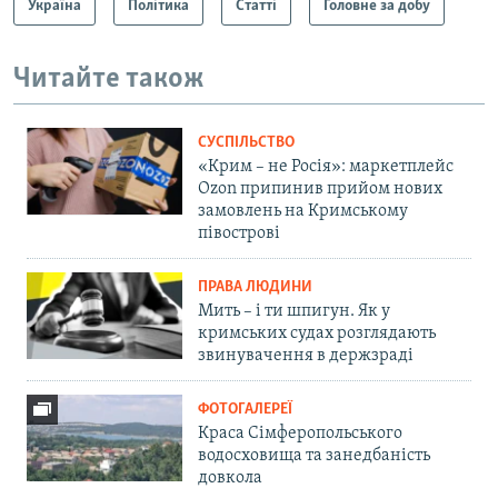
Україна
Політика
Статті
Головне за добу
Читайте також
СУСПІЛЬСТВО
«Крим – не Росія»: маркетплейс
Ozon припинив прийом нових
замовлень на Кримському
півострові
ПРАВА ЛЮДИНИ
Мить – і ти шпигун. Як у
кримських судах розглядають
звинувачення в держзраді
ФОТОГАЛЕРЕЇ
Краса Сімферопольського
водосховища та занедбаність
довкола