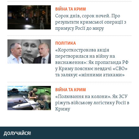
ВІЙНА ТА КРИМ
Сорок днів, сорок ночей. Про
результати кримської операції з
примусу Росії до миру
ПОЛІТИКА
«Короткострокова акція
перетворилася на війну на
виснаження»: Як пропаганда РФ
у Криму пояснює невдачі «СВО»
та залякує «мінними атаками»
ВІЙНА ТА КРИМ
«Полювання на колони». Як ЗСУ
ріжуть військову логістику Росії в
Криму
ДОЛУЧАЙСЯ!