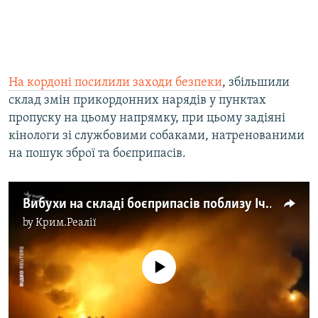
На кордоні посилили заходи безпеки
, збільшили
склад змін прикордонних нарядів у пунктах
пропуску на цьому напрямку, при цьому задіяні
кінологи зі службовими собаками, натренованими
на пошук зброї та боєприпасів.
Вибухи на складі боєприпасів поблизу Ічні – кадри з місця події (відео)
by
Крим.Реалії
No media source currently available