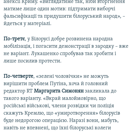
анексії Криму. «Виглядатиме так, ніби вторгнення
матиме лише один мотив: підтримати виборчі
фальсифікації та придушити білоруський народ», –
йдеться у матеріалі.
По-третє
, у Білорусі добре розвинена народна
мобілізація, і погасити демонстрації в зародку – вже
не варіант. Лукашенко спробував так зробити і
лише посилив протести.
По-четверте
, «зелені чоловічки» не можуть
вирішити проблем Путіна, хоча й головний
редактор RT
Маргарита Симонян
закликала до
такого варіанту. «Вкрай малоймовірно, що
російські військові, члени розвідки чи поліція
скажуть Кремлю, що «умиротворення» білорусів
буде недорогою операцією. Наразі вони, мабуть,
навіть не впевнені, що їхні білоруські колеги