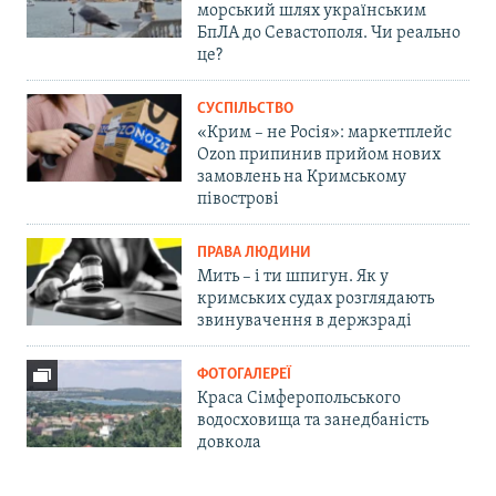
морський шлях українським
БпЛА до Севастополя. Чи реально
це?
СУСПІЛЬСТВО
«Крим – не Росія»: маркетплейс
Ozon припинив прийом нових
замовлень на Кримському
півострові
ПРАВА ЛЮДИНИ
Мить – і ти шпигун. Як у
кримських судах розглядають
звинувачення в держзраді
ФОТОГАЛЕРЕЇ
Краса Сімферопольського
водосховища та занедбаність
довкола