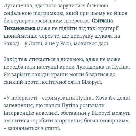
Лукашенка, здатного заручитися більшою
соціальною підтримкою, який при цьому не йшов
би всупереч російським інтересам.
Світлана
Тихановська
може не підійти під такі критерії
щонайменше через те, що притулку шукала на
Заході – у Литві, а не у Росії, мовиться далі.
Захід теж стикається з дилемою, адже не може
передбачити наступні кроки Лукашенка та Путіна.
Як варіант, західні країни могли б вдатися до
санкцій проти політичної еліти Білорусі.
«У пріоритеті – стримування Путіна. Хоча й є деякі
запевнення, що шанси Путіна розпочати
інтервенцію невеликі, обставини у Білорусі можуть
змінитися і зробити вторгнення більш імовірним»,
– зазначається в статті.