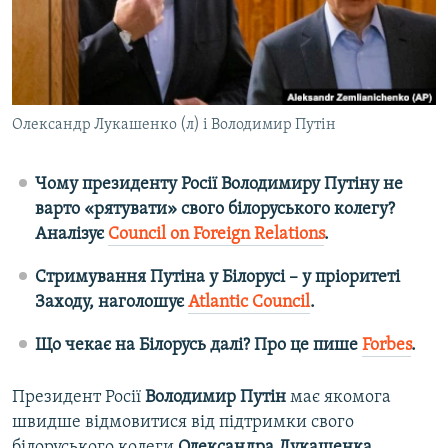
ВІДЕОУРОКИ «ELIFBE»
Русский
СВІДЧЕННЯ ОКУПАЦІЇ
Qırımtatar
УКРАЇНСЬКА ПРОБЛЕМА КРИМУ
ДОЛУЧАЙСЯ!
Олександр Лукашенко (л) і Володимир Путін
ІНФОГРАФІКА
Чому президенту Росії Володимиру Путіну не
варто «рятувати» свого білоруського колегу?
Усі сайти RFE/RL
Аналізує
Council on Foreign Relations
.
Стримування Путіна у Білорусі – у пріоритеті
Заходу, наголошує
Atlantic Council
.
Що чекає на Білорусь далі? Про це пише
Forbes
.
Президент Росії
Володимир Путін
має якомога
швидше відмовитися від підтримки свого
білоруського колеги
Олександра Лукашенка
,