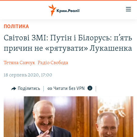
Доступність
посилання
Перейти
ПОЛІТИКА
до
НОВИНИ
Світові ЗМІ: Путін і Білорусь: п’ять
основного
ВОДА.КРИМ
матеріалу
причин не «рятувати» Лукашенка
ВІДЕО ТА ФОТО
Перейти
до
Тетяна Савчук
Радіо Свобода
ПОЛІТИКА
основної
18 серпень 2020, 17:00
БЛОГИ
навігації
Перейти
ПОГЛЯД
Поділитись
Читати без VPN
до
ІНТЕРВ'Ю
пошуку
ВСЕ ЗА ДЕНЬ
СПЕЦПРОЕКТИ
ЯК ОБІЙТИ БЛОКУВАННЯ
ДЕПОРТАЦІЯ