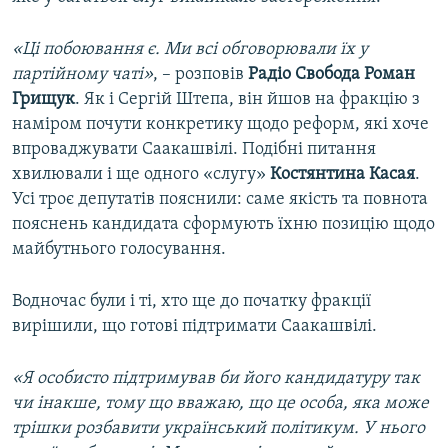
«Ці побоювання є. Ми всі обговорювали їх у
партійному чаті»
, – розповів
Радіо Свобода
Роман
Грищук
. Як і Сергій Штепа, він йшов на фракцію з
наміром почути конкретику щодо реформ, які хоче
впроваджувати Саакашвілі. Подібні питання
хвилювали і ще одного «слугу»
Костянтина Касая
.
Усі троє депутатів пояснили: саме якість та повнота
пояснень кандидата сформують їхню позицію щодо
майбутнього голосування.
Водночас були і ті, хто ще до початку фракції
вирішили, що готові підтримати Саакашвілі.
«Я особисто підтримував би його кандидатуру так
чи інакше, тому що вважаю, що це особа, яка може
трішки розбавити український політикум. У нього