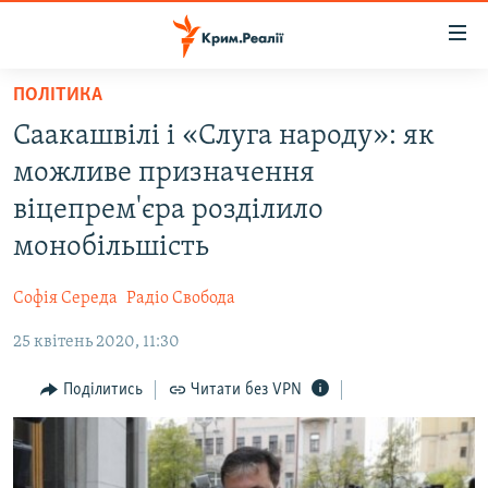
Доступність
посилання
Перейти
ПОЛІТИКА
до
НОВИНИ
Саакашвілі і «Слуга народу»: як
основного
ВОДА.КРИМ
матеріалу
можливе призначення
ВІДЕО ТА ФОТО
Перейти
віцепрем'єра розділило
до
ПОЛІТИКА
монобільшість
основної
БЛОГИ
навігації
Софія Середа
Радіо Свобода
Перейти
ПОГЛЯД
до
25 квітень 2020, 11:30
ІНТЕРВ'Ю
пошуку
ВСЕ ЗА ДЕНЬ
Поділитись
Читати без VPN
СПЕЦПРОЕКТИ
ЯК ОБІЙТИ БЛОКУВАННЯ
ДЕПОРТАЦІЯ