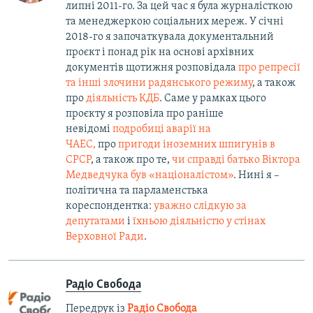
липні 2011-го. За цей час я була журналісткою
та менеджеркою соціальних мереж. У січні
2018-го я започаткувала документальний
проєкт і понад рік на основі архівних
документів щотижня розповідала
про репресії
та інші злочини радянського режиму
, а також
про
діяльність КДБ
. Саме у рамках цього
проєкту я розповіла про раніше
невідомі
подробиці аварії на
ЧАЕС,
про
пригоди іноземних шпигунів в
СРСР
, а також про те,
чи справді батько Віктора
Медведчука був «націоналістом»
. Нині я –
політична та парламенстька
кореспондентка:
уважно слідкую за
депутатами
і
їхньою діяльністю у стінах
Верховної Ради
.
Радіо Свобода
Передрук із
Радіо Свобода