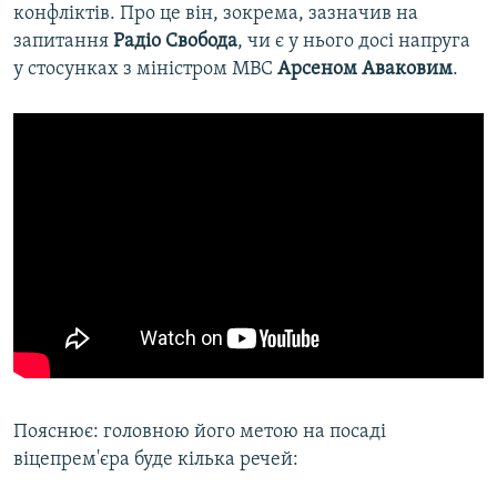
конфліктів. Про це він, зокрема, зазначив на
запитання
Радіо Свобода
, чи є у нього досі напруга
у стосунках з міністром МВС
Арсеном Аваковим
.
Пояснює: головною його метою на посаді
віцепрем'єра буде кілька речей: