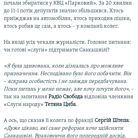
почали збиратися у КВЦ «Парковий». За 20 хвилин
до 11-ї потік депутатів значно збільшився. Хтось
приїжджав на автомобілях, хтось приходив пішки,
хтось робив це сам, а хтось – у компанії колег.
На вході усіх чекали журналісти. Головне питання:
чи готові «слуги» підтримати Саакашвілі?
«Я була здивована, коли дізналась про можливе
призначення. Несподівано було його побачити. Він
–​
яскрава особистість і не завжди передбачувана.
Поки питань у мене немає, але хочу почути його»,
–
так на запитання
Радіо Свобода
відповіла членкиня
«Слуги народу»
Тетяна Циба
.
А ось, що сказав її колега по фракції
Сергій Штепа
:
«Дуже цікаво, які саме реформи хоче здійснити
Саакашвілі. Враховуючи його попередній досвід,