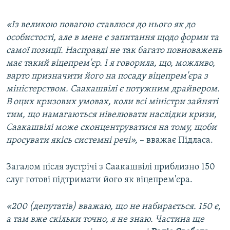
«Із великою повагою ставлюся до нього як до
особистості, але в мене є запитання щодо форми та
самої позиції. Насправді не так багато повноважень
має такий віцепрем'єр. І я говорила, що, можливо,
варто призначити його на посаду віцепрем'єра з
міністерством. Саакашвілі є потужним драйвером.
В оцих кризових умовах, коли всі міністри зайняті
тим, що намагаються нівелювати наслідки кризи,
Саакашвілі може сконцентруватися на тому, щоби
просувати якісь системні речі»,
– вважає Підласа.
Загалом після зустрічі з Саакашвілі приблизно 150
слуг готові підтримати його як віцепрем'єра.
«200 (депутатів) вважаю, що не набирається. 150 є,
а там вже скільки точно, я не знаю. Частина ще