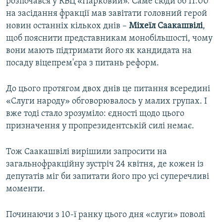
розпочався у КВЦ «Парковий». Саме сюди об 11:00
на засідання фракції мав завітати головний герой
новин останніх кількох днів –
Міхеїл Саакашвілі
,
щоб пояснити представникам монобільшості, чому
вони мають підтримати його як кандидата на
посаду віцепрем'єра з питань реформ.
До цього протягом двох днів це питання всередині
«Слуги народу» обговорювалось у малих групах. І
вже тоді стало зрозуміло: єдності щодо цього
призначення у пропрезидентській силі немає.
Тож Саакашвілі вирішили запросити на
загальнофракційну зустріч 24 квітня, де кожен із
депутатів міг би запитати його про усі суперечливі
моменти.
Починаючи з 10-ї ранку цього дня «слуги» поволі