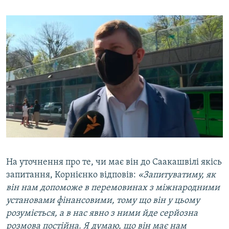
На уточнення про те, чи має він до Саакашвілі якісь
запитання, Корнієнко відповів:
«Запитуватиму, як
він нам допоможе в перемовинах з міжнародними
установами фінансовими, тому що він у цьому
розуміється, а в нас явно з ними йде серйозна
розмова постійна. Я думаю, що він має нам