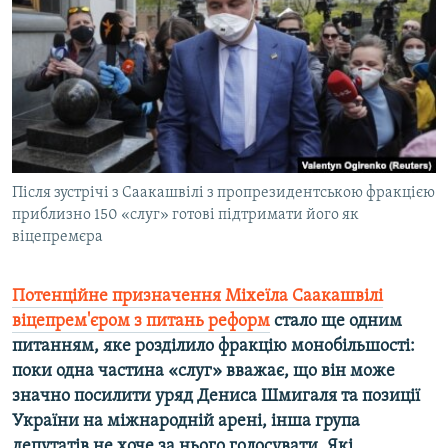
ВІДЕОУРОКИ «ELIFBE»
Русский
СВІДЧЕННЯ ОКУПАЦІЇ
Qırımtatar
УКРАЇНСЬКА ПРОБЛЕМА КРИМУ
ДОЛУЧАЙСЯ!
ІНФОГРАФІКА
Після зустрічі з Саакашвілі з пропрезидентською фракцією
приблизно 150 «​слуг»​ готові підтримати його як
Усі сайти RFE/RL
віцепремєра
Потенційне призначення Міхеїла Саакашвілі
віцепрем'єром з питань реформ
стало ще одним
питанням, яке розділило фракцію монобільшості:
поки одна частина «слуг» вважає, що він може
значно посилити уряд Дениса Шмигаля та позиції
України на міжнародній арені, інша група
депутатів не хоче за нього голосувати. Які