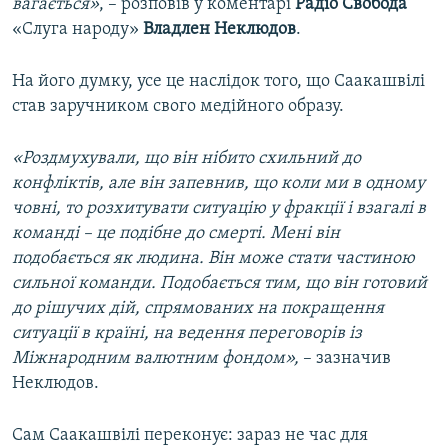
вагається»
, – розповів у коментарі
Радіо Свобода
«Слуга народу»
Владлен Неклюдов
.
На його думку, усе це наслідок того, що Саакашвілі
став заручником свого медійного образу.
«Роздмухували, що він нібито схильний до
конфліктів, але він запевнив, що коли ми в одному
човні, то розхитувати ситуацію у фракції і взагалі в
команді – це подібне до смерті. Мені він
подобається як людина. Він може стати частиною
сильної команди. Подобається тим, що він готовий
до рішучих дій, спрямованих на покращення
ситуації в країні, на ведення переговорів із
Міжнародним валютним фондом»,
– зазначив
Неклюдов.
Сам Саакашвілі переконує: зараз не час для