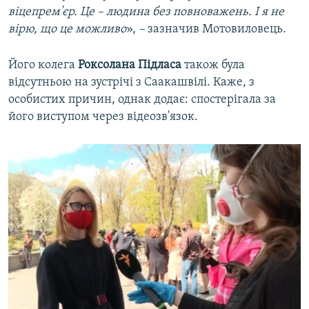
віцепрем'єр. Це – людина без повноважень. І я не
вірю, що це можливо
»,
–
зазначив Мотовиловець.
Його колега
Роксолана Підласа
також була
відсутньою на зустрічі з Саакашвілі. Каже, з
особистих причин, однак додає: спостерігала за
його виступом через відеозв'язок.