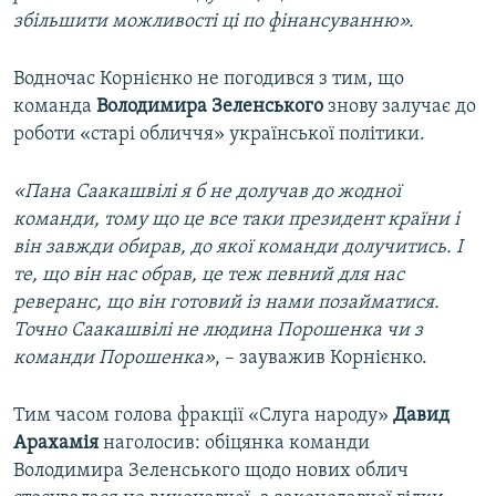
збільшити можливості ці по фінансуванню».
Водночас Корнієнко не погодився з тим, що
команда
Володимира Зеленського
знову залучає до
роботи «старі обличчя» української політики.
«Пана Саакашвілі я б не долучав до жодної
команди, тому що це все таки президент країни і
він завжди обирав, до якої команди долучитись. І
те, що він нас обрав, це теж певний для нас
реверанс, що він готовий із нами позайматися.
Точно Саакашвілі не людина Порошенка чи з
команди Порошенка»
, – зауважив Корнієнко.
Тим часом голова фракції «Слуга народу»
Давид
Арахамія
наголосив: обіцянка команди
Володимира Зеленського щодо нових облич