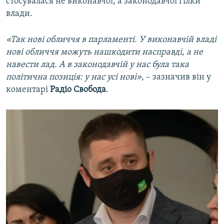
стосувалася не виконавчої, а законодавчої гілки
влади.
«Так нові обличчя в парламенті. У виконавчій владі
нові обличчя можуть нашкодити насправді, а не
навести лад. А в законодавчій у нас була така
політична позиція: у нас усі нові»
, – зазначив він у
коментарі
Радіо Свобода
.