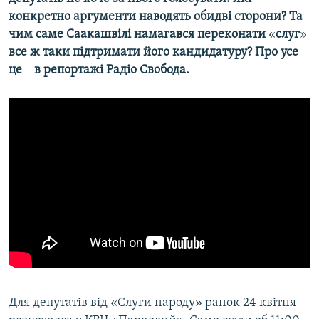
конкретно аргументи наводять обидві сторони? Та
чим саме Саакашвілі намагався переконати
«​
слуг
»​
все ж таки підтримати його кандидатуру? Про усе
це
–​
в репортажі Радіо Свобода.
Для депутатів від «Слуги народу» ранок 24 квітня