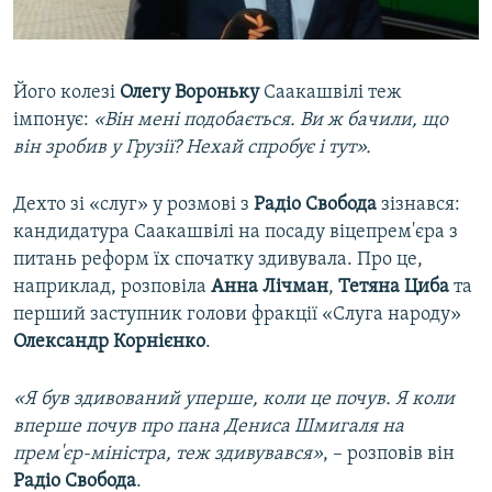
Його колезі
Олегу Вороньку
Саакашвілі теж
імпонує:
«Він мені подобається. Ви ж бачили, що
він зробив у Грузії? Нехай спробує і тут».
Дехто зі «слуг» у розмові з
Радіо Свобода
зізнався:
кандидатура Саакашвілі на посаду віцепрем'єра з
питань реформ їх спочатку здивувала. Про це,
наприклад, розповіла
Анна Лічман
,
Тетяна Циба
та
перший заступник голови фракції «Слуга народу»
Олександр Корнієнко
.
«Я був здивований уперше, коли це почув. Я коли
вперше почув про пана Дениса Шмигаля на
прем'єр-міністра, теж здивувався»
, – розповів він
Радіо Свобода
.