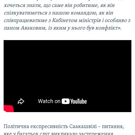
хочеться знати, що саме він робитиме, як він
спілкуватиметься з нашою командою, як він
співпрацюватиме з Кабінетом міністрів і особливо з
паном Аваковим, із яким у нього був конфлікт»
.
Політична експресивність Саакашвілі – питання,
яке у багатьох слуг викликало застереження.