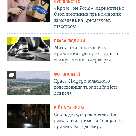
СУСПІЛЬСТВО
«Крим – не Росія»: маркетплейс
Ozon припинив прийом нових
замовлень на Кримському
півострові
ПРАВА ЛЮДИНИ
Мить – і ти шпигун. Як у
кримських судах розглядають
звинувачення в держзраді
ФОТОГАЛЕРЕЇ
Краса Сімферопольського
водосховища та занедбаність
довкола
ВІЙНА ТА КРИМ
Сорок днів, сорок ночей. Про
результати кримської операції з
примусу Росії до миру