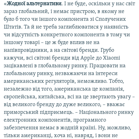
«
Жодної альтернативи
. І не буде, оскільки у нас світ
зараз глобальний, і немає пристрою, в якому не
було б того чи іншого компонента зі Сполучених
Штатів. Та й не треба заглиблюватися у наявність
чи відсутність конкретного компонента в тому чи
іншому товарі – це ж буде вплив не на
напівпровідники, а на світові бренди. Грубо
кажучи, всі світові бренди від Apple до Xiaomi
зацікавлені в глобальному ринку. Працювати на
глобальному ринку, незважаючи на інтереси
американських регуляторів, неможливо. Тобто,
незалежно від того, американська це компанія,
європейська, китайська, всі на це звертають увагу –
від великого бренду до дуже великого, – вважає
приморський підприємець. – Національного ринку
електронних компонентів, програмного
забезпечення немає в жодній країні. Ну, можливо,
тільки американці, хоча ні, навряд, і вони не