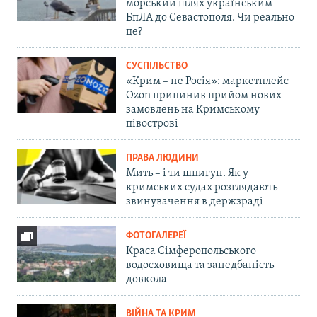
морський шлях українським
БпЛА до Севастополя. Чи реально
це?
СУСПІЛЬСТВО
«Крим – не Росія»: маркетплейс
Ozon припинив прийом нових
замовлень на Кримському
півострові
ПРАВА ЛЮДИНИ
Мить – і ти шпигун. Як у
кримських судах розглядають
звинувачення в держзраді
ФОТОГАЛЕРЕЇ
Краса Сімферопольського
водосховища та занедбаність
довкола
ВІЙНА ТА КРИМ