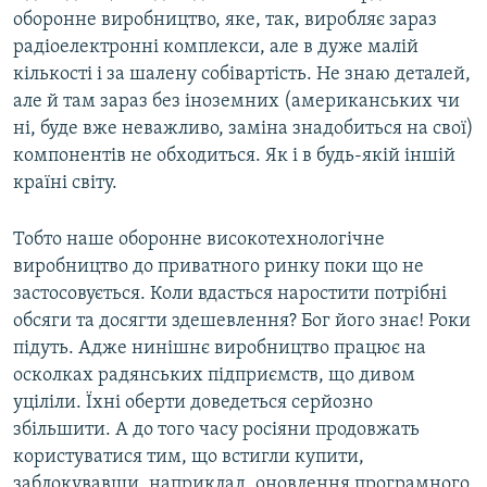
оборонне виробництво, яке, так, виробляє зараз
радіоелектронні комплекси, але в дуже малій
кількості і за шалену собівартість. Не знаю деталей,
але й там зараз без іноземних (американських чи
ні, буде вже неважливо, заміна знадобиться на свої)
компонентів не обходиться. Як і в будь-якій іншій
країні світу.
Тобто наше оборонне високотехнологічне
виробництво до приватного ринку поки що не
застосовується. Коли вдасться наростити потрібні
обсяги та досягти здешевлення? Бог його знає! Роки
підуть. Адже нинішнє виробництво працює на
осколках радянських підприємств, що дивом
уціліли. Їхні оберти доведеться серйозно
збільшити. А до того часу росіяни продовжать
користуватися тим, що встигли купити,
заблокувавши, наприклад, оновлення програмного