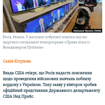
ВІДЕОУРОКИ «ELIFBE»
Русский
СВІДЧЕННЯ ОКУПАЦІЇ
Qırımtatar
УКРАЇНСЬКА ПРОБЛЕМА КРИМУ
ДОЛУЧАЙСЯ!
ІНФОГРАФІКА
Росія, Рязань. У магазині побутової техніки під час
щорічної спеціальної телепрограми «Пряма лінія із
Володимиром Путіним»
Усі сайти RFE/RL
Санія Юсупова
.
Влада США очікує, що Росія надасть пояснення
щодо проведення військових навчань поблизу
кордону з Україною. Таку заяву у вівторок зробив
офіційний представник Державного департаменту
США
Нед Прайс
.