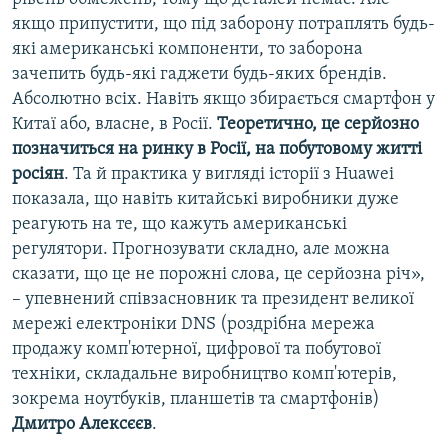
якщо припустити, що під заборону потраплять будь-
які американські компоненти, то заборона
зачепить будь-які гаджети будь-яких брендів.
Абсолютно всіх. Навіть якщо збирається смартфон у
Китаї або, власне, в Росії.
Теоретично, це серйозно
позначиться на ринку в Росії, на побутовому житті
росіян
. Та й практика у вигляді історії з Huawei
показала, що навіть китайські виробники дуже
реагують на те, що кажуть американські
регулятори. Прогнозувати складно, але можна
сказати, що це не порожні слова, це серйозна річ»,
– упевнений співзасновник та президент великої
мережі електроніки DNS (роздрібна мережа
продажу комп'ютерної, цифрової та побутової
техніки, складальне виробництво комп'ютерів,
зокрема ноутбуків, планшетів та смартфонів)
Дмитро Алексєєв
.