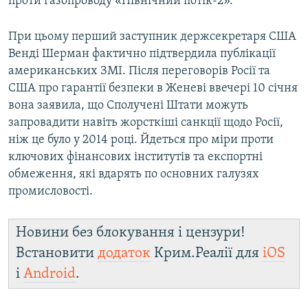
проти газопроводу «Північний потік-2».
При цьому перший заступник держсекретаря США
Венді Шерман фактично підтвердила публікації
американських ЗМІ. Після переговорів Росії та
США про гарантії безпеки в Женеві ввечері 10 січня
вона заявила, що Сполучені Штати можуть
запровадити навіть жорсткіші санкції щодо Росії,
ніж це було у 2014 році. Йдеться про міри проти
ключових фінансових інститутів та експортні
обмеження, які вдарять по основних галузях
промисловості.
Новини без блокування і цензури!
Встановити
додаток
Крим.Реалії для
iOS
і
Android
.