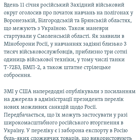
Вдень 11 січня російський Західний військовий
округ оголосив про початок навчань на полігонах у
Воронезькій, Білгородській та Брянській областях,
що межують з Україною. Також маневри
стартували у Смоленській області. Як заявили в
Міноборони Росії, у навчаннях задіяні близько 3
тисяч військовослужбовців, приблизно три сотні
одиниць військової техніки, у тому числі танки
Т-72Б3, БМП-2, а також штатне стрілецьке
озброєння.
ЗМІ у США напередодні опублікували з посиланням
на джерела в адміністрації президента перелік
нових можливих санкцій щодо Росії.
Передбачається, що їх можуть застосувати у разі
широкомасштабного російського вторгнення в
Україну. У переліку є і заборона експорту в Росію
будь-яких споживчих товарів, що використовують