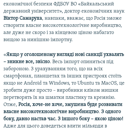
економічної безпеки ФДБОУ ВО «Байкальський
державний університет», доктор економічних наук
Віктор Самаруха
, навпаки, вважає, що Росія зможе
створити власне високотехнологічне виробництво,
але дуже не скоро і за кінцевою ціною набагато
вищою за нинішню імпортну.
«
Якщо у оголошеному вигляді нові санкції ухвалять
– зникне все, звісно
. Весь імпорт опиниться під
забороною. З урахуванням того, що на всіх
смартфонах, планшетах та інших пристроях стоїть
якщо не Android та Windows, то Ubuntu та MacOS, це
зробити дуже просто – виробники кліком мишки
перетворять їх на шматки пластику та кремнію.
Отже,
Росія, хоче-не хоче, змушена буде розвивати
власне високотехнологічне виробництво
.
З одного
боку, давно настав час. З іншого боку – якою ціною!
Адже для цього доведеться влити мільярди в