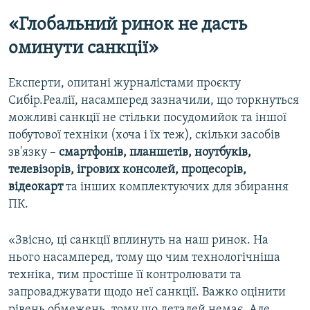
«Глобальний ринок не дасть
оминути санкції»
Експерти, опитані журналістами проєкту
Сибір.Реалії, насамперед зазначили, що торкнуться
можливі санкції не стільки посудомийок та іншої
побутової техніки (хоча і їх теж), скільки засобів
зв'язку –
смартфонів, планшетів, ноутбуків,
телевізорів, ігрових консолей, процесорів,
відеокарт
та інших комплектуючих для збирання
ПК.
«Звісно, ці санкції вплинуть на наш ринок. На
нього насамперед, тому що чим технологічніша
техніка, тим простіше її контролювати та
запроваджувати щодо неї санкції. Важко оцінити
рівень обмежень, тому що деталей немає. Але