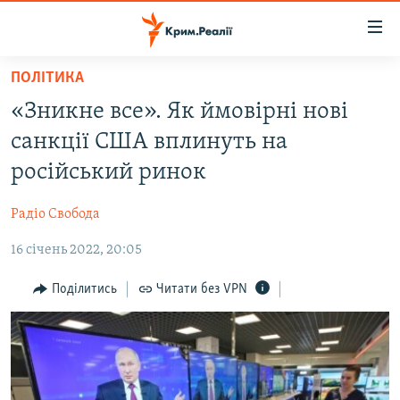
Доступність
посилання
Перейти
ПОЛІТИКА
до
НОВИНИ
«Зникне все». Як ймовірні нові
основного
ВОДА.КРИМ
матеріалу
санкції США вплинуть на
ВІДЕО ТА ФОТО
Перейти
російський ринок
до
ПОЛІТИКА
основної
Радіо Свобода
БЛОГИ
навігації
Перейти
16 січень 2022, 20:05
ПОГЛЯД
до
ІНТЕРВ'Ю
Поділитись
Читати без VPN
пошуку
ВСЕ ЗА ДЕНЬ
СПЕЦПРОЕКТИ
ЯК ОБІЙТИ БЛОКУВАННЯ
ДЕПОРТАЦІЯ