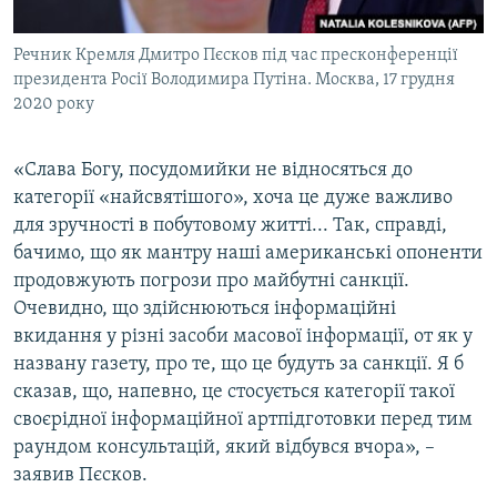
Речник Кремля Дмитро Пєсков під час пресконференції
президента Росії Володимира Путіна. Москва, 17 грудня
2020 року
«Слава Богу, посудомийки не відносяться до
категорії «найсвятішого», хоча це дуже важливо
для зручності в побутовому житті... Так, справді,
бачимо, що як мантру наші американські опоненти
продовжують погрози про майбутні санкції.
Очевидно, що здійснюються інформаційні
вкидання у різні засоби масової інформації, от як у
названу газету, про те, що це будуть за санкції. Я б
сказав, що, напевно, це стосується категорії такої
своєрідної інформаційної артпідготовки перед тим
раундом консультацій, який відбувся вчора», –
заявив Пєсков.