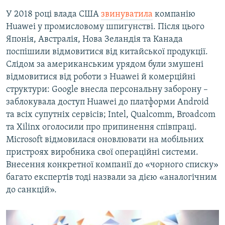
У 2018 році влада США
звинуватила
компанію
Huawei у промисловому шпигунстві. Після цього
Японія, Австралія, Нова Зеландія та Канада
поспішили відмовитися від китайської продукції.
Слідом за американським урядом були змушені
відмовитися від роботи з Huawei й комерційні
структури: Google внесла персональну заборону –
заблокувала доступ Huawei до платформи Android
та всіх супутніх сервісів; Intel, Qualcomm, Broadcom
та Xilinx оголосили про припинення співпраці.
Microsoft відмовилася оновлювати на мобільних
пристроях виробника свої операційні системи.
Внесення конкретної компанії до «чорного списку»
багато експертів тоді назвали за дією «аналогічним
до санкцій».