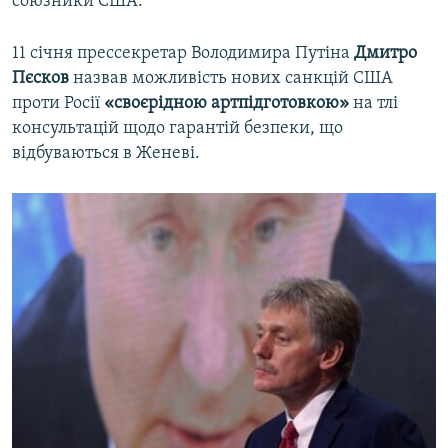
союзники США.
11 січня прессекретар Володимира Путіна
Дмитро
Пєсков
назвав можливість нових санкцій США
проти Росії
«своєрідною артпідготовкою»
на тлі
консультацій щодо гарантій безпеки, що
відбуваються в Женеві.