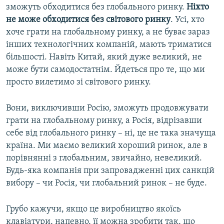
зможуть обходитися без глобального ринку.
Ніхто
не може обходитися без світового ринку
. Усі, хто
хоче грати на глобальному ринку, а не буває зараз
інших технологічних компаній, мають триматися
більшості. Навіть Китай, який дуже великий, не
може бути самодостатнім. Йдеться про те, що ми
просто вилетимо зі світового ринку.
Вони, виключивши Росію, зможуть продовжувати
грати на глобальному ринку, а Росія, відрізавши
себе від глобального ринку – ні, це не така значуща
країна. Ми маємо великий хороший ринок, але в
порівнянні з глобальним, звичайно, невеликий.
Будь-яка компанія при запровадженні цих санкцій
вибору – чи Росія, чи глобальний ринок – не буде.
Грубо кажучи, якщо це виробництво якоїсь
клавіатури, напевно, її можна зробити так, що