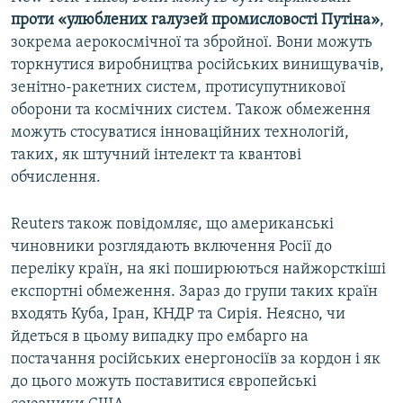
проти «улюблених галузей промисловості Путіна»
,
зокрема аерокосмічної та збройної. Вони можуть
торкнутися виробництва російських винищувачів,
зенітно-ракетних систем, протисупутникової
оборони та космічних систем. Також обмеження
можуть стосуватися інноваційних технологій,
таких, як штучний інтелект та квантові
обчислення.
Reuters також повідомляє, що американські
чиновники розглядають включення Росії до
переліку країн, на які поширюються найжорсткіші
експортні обмеження. Зараз до групи таких країн
входять Куба, Іран, КНДР та Сирія. Неясно, чи
йдеться в цьому випадку про ембарго на
постачання російських енергоносіїв за кордон і як
до цього можуть поставитися європейські