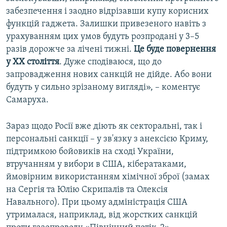
забезпечення і заодно відрізавши купу корисних
функцій гаджета. Залишки привезеного навіть з
урахуванням цих умов будуть розпродані у 3–5
разів дорожче за лічені тижні.
Це буде повернення
у ХХ століття
. Дуже сподіваюся, що до
запровадження нових санкцій не дійде. Або вони
будуть у сильно зрізаному вигляді», – коментує
Самаруха.
Зараз щодо Росії вже діють як секторальні, так і
персональні санкції – у зв'язку з анексією Криму,
підтримкою бойовиків на сході України,
втручанням у вибори в США, кібератаками,
ймовірним використанням хімічної зброї (замах
на Сергія та Юлію Скрипалів та Олексія
Навального). При цьому адміністрація США
утрималася, наприклад, від жорстких санкцій