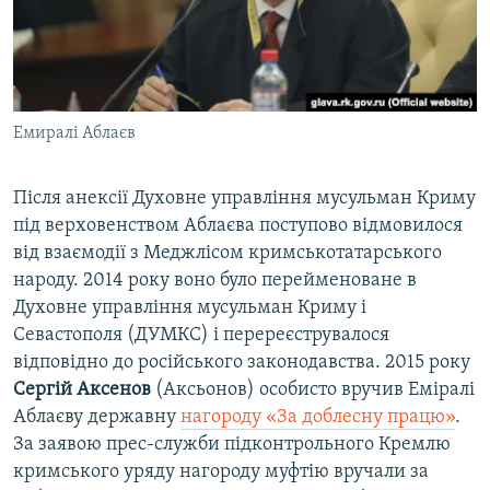
Емиралі Аблаєв
Після анексії Духовне управління мусульман Криму
під верховенством Аблаєва поступово відмовилося
від взаємодії з Меджлісом кримськотатарського
народу. 2014 року воно було перейменоване в
Духовне управління мусульман Криму і
Севастополя (ДУМКС) і перереєструвалося
відповідно до російського законодавства. 2015 року
Сергій Аксенов
(Аксьонов) особисто вручив Еміралі
Аблаєву державну
нагороду «За доблесну працю»
.
За заявою прес-служби підконтрольного Кремлю
кримського уряду нагороду муфтію вручали за