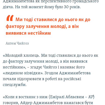
Аджимамбетова як перспективного громадського
діяча. На той момент йому було 30 років.
Ми тоді ставилися до нього як до
фактору залучення молоді, а він
виявився нестійким
Ахтем Чийгоз
«Молодий хлопець. Ми тоді ставилися до нього як
до фактору залучення молоді, а він виявився
нестійким», – згадує Чийгоз і називає його
«людиною нізвідки». Згодом Аджимамбетова
почали підозрювати в роботі на російські
спецслужби.
«Коли я востаннє з ним (Еміралі Аблаєвим –
КР
)
говорив, Айдер Аджимамбетов намагався бути