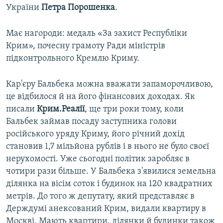
України
Петра Порошенка
.
Має нагороди: медаль «За захист Республіки
Крим», почесну грамоту Ради міністрів
підконтрольного Кремлю Криму.
Кар'єру Бальбека можна вважати запаморочливою,
це відбилося й на його фінансових доходах. Як
писали
Крим.Реалії
, ще три роки тому, коли
Бальбек займав посаду заступника голови
російського уряду Криму, його річний дохід
становив 1,7 мільйона рублів і в нього не було своєї
нерухомості. Уже сьогодні політик заробляє в
чотири рази більше. У Бальбека з'явилися земельна
ділянка на вісім соток і будинок на 120 квадратних
метрів. До того ж депутату, який представляє в
Держдумі анексований Крим, видали квартиру в
Москві. Мають квартири, ділянки й будинки також