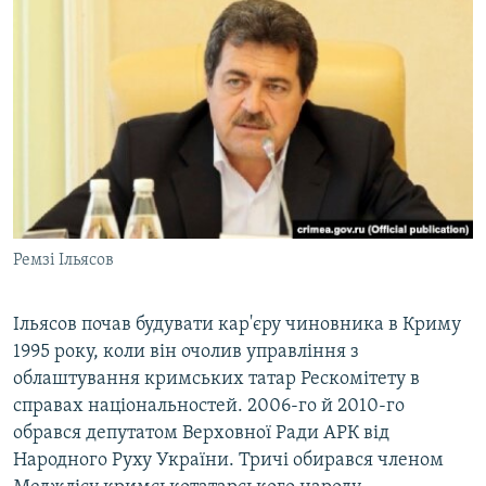
Ремзі Ільясов
Ільясов почав будувати кар'єру чиновника в Криму
1995 року, коли він очолив управління з
облаштування кримських татар Рескомітету в
справах національностей. 2006-го й 2010-го
обрався депутатом Верховної Ради АРК від
Народного Руху України. Тричі обирався членом