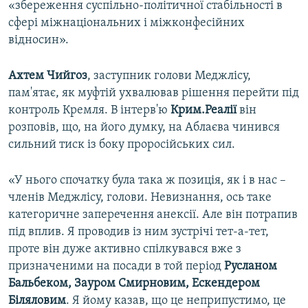
«збереження суспільно-політичної стабільності в
сфері міжнаціональних і міжконфесійних
відносин».
Ахтем Чийгоз
, заступник голови Меджлісу,
пам'ятає, як муфтій ухвалював рішення перейти під
контроль Кремля. В інтерв'ю
Крим.Реалії
він
розповів, що, на його думку, на Аблаєва чинився
сильний тиск із боку проросійських сил.
«У нього спочатку була така ж позиція, як і в нас –
членів Меджлісу, голови. Невизнання, ось таке
категоричне заперечення анексії. Але він потрапив
під вплив. Я проводив із ним зустрічі тет-а-тет,
проте він дуже активно спілкувався вже з
призначеними на посади в той період
Русланом
Бальбеком, Зауром Смирновим, Ескендером
Біляловим
. Я йому казав, що це неприпустимо, це