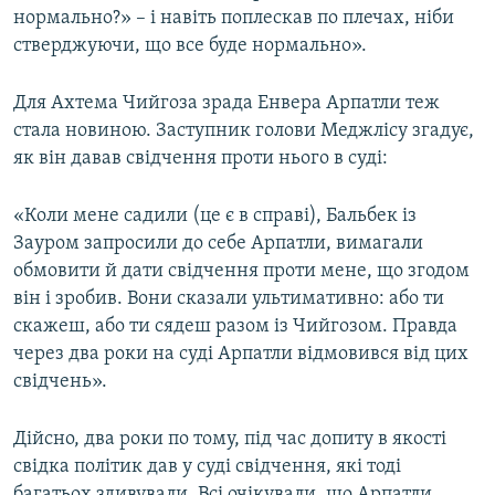
нормально?» – і навіть поплескав по плечах, ніби
стверджуючи, що все буде нормально».
Для Ахтема Чийгоза зрада Енвера Арпатли теж
стала новиною. Заступник голови Меджлісу згадує,
як він давав свідчення проти нього в суді:
«Коли мене садили (це є в справі), Бальбек із
Зауром запросили до себе Арпатли, вимагали
обмовити й дати свідчення проти мене, що згодом
він і зробив. Вони сказали ультимативно: або ти
скажеш, або ти сядеш разом із Чийгозом. Правда
через два роки на суді Арпатли відмовився від цих
свідчень».
Дійсно, два роки по тому, під час допиту в якості
свідка політик дав у суді свідчення, які тоді
багатьох здивували. Всі очікували, що Арпатли,