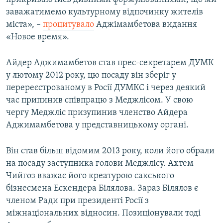
заважатимемо культурному відпочинку жителів
міста», –
процитувало
Аджімамбетова видання
«Новое время».
Айдер Аджимамбетов став прес-секретарем ДУМК
у лютому 2012 року, цю посаду він зберіг у
перереєстрованому в Росії ДУМКС і через деякий
час припинив співпрацю з Меджлісом. У свою
чергу Меджліс призупинив членство Айдера
Аджимамбетова у представницькому органі.
Він став більш відомим 2013 року, коли його обрали
на посаду заступника голови Меджлісу. Ахтем
Чийгоз вважає його креатурою сакського
бізнесмена Ескендера Білялова. Зараз Білялов є
членом Ради при президенті Росії з
міжнаціональних відносин. Позиціонували тоді