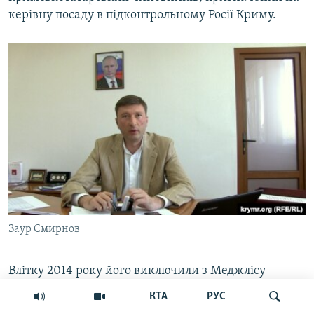
керівну посаду в підконтрольному Росії Криму.
Заур Смирнов
Влітку 2014 року його виключили з Меджлісу
кримськотатарського народу через те, що він так і
КТА
РУС
не залишив на вимогу представницького органу