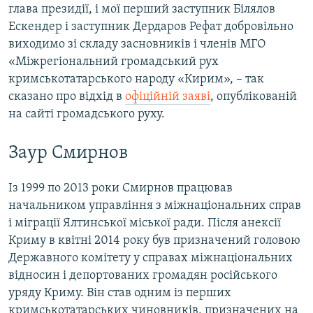
глава президії, і мої перший заступник Білялов
Ескендер і заступник Дердаров Рефат добровільно
виходимо зі складу засновників і членів МГО
«Міжрегіональний громадський рух
кримськотатарського народу «Кирим», – так
сказано про відхід в
офіційній заяві
, опублікованій
на сайті громадського руху.
Заур Смирнов
Із 1999 по 2013 роки Смирнов працював
начальником управління з міжнаціональних справ
і міграції Ялтинської міської ради. Після анексії
Криму в квітні 2014 року був призначений головою
Державного комітету у справах міжнаціональних
відносин і депортованих громадян російського
уряду Криму. Він став одним із перших
кримськотатарських чиновників, призначених на