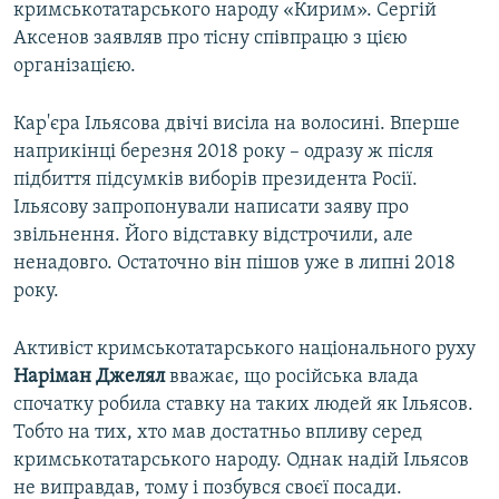
кримськотатарського народу «Кирим». Сергій
Аксенов заявляв про тісну співпрацю з цією
організацією.
Кар'єра Ільясова двічі висіла на волосині. Вперше
наприкінці березня 2018 року – одразу ж після
підбиття підсумків виборів президента Росії.
Ільясову запропонували написати заяву про
звільнення. Його відставку відстрочили, але
ненадовго. Остаточно він пішов уже в липні 2018
року.
Активіст кримськотатарського національного руху
Наріман Джелял
вважає, що російська влада
спочатку робила ставку на таких людей як Ільясов.
Тобто на тих, хто мав достатньо впливу серед
кримськотатарського народу. Однак надій Ільясов
не виправдав, тому і позбувся своєї посади.