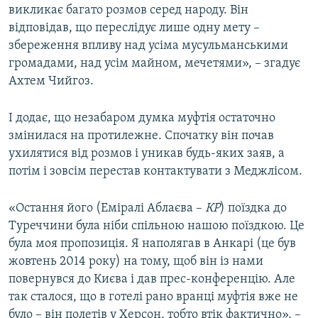
викликає багато розмов серед народу. Він
відповідав, що переслідує лише одну мету –
збереження впливу над усіма мусульманськими
громадами, над усім майном, мечетями», – згадує
Ахтем Чийгоз.
І додає, що незабаром думка муфтія остаточно
змінилася на протилежне. Спочатку він почав
ухилятися від розмов і уникав будь-яких заяв, а
потім і зовсім перестав контактувати з Меджлісом.
«Остання його (Еміралі Аблаєва –
КР
) поїздка до
Туреччини була ніби спільною нашою поїздкою. Це
була моя пропозиція. Я наполягав в Анкарі (це був
жовтень 2014 року) на тому, щоб він із нами
повернувся до Києва і дав прес-конференцію. Але
так сталося, що в готелі рано вранці муфтія вже не
було – він полетів у Херсон, тобто втік фактично», –