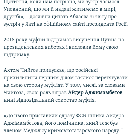
Щотижня, коли нам потрібно, ми зустрічаємося.
Упевнений, що ми й надалі житимемо в мирі,
дружбі», – дослівна цитата Аблаєва зі звіту про
зустріч у Ялті на офіційному сайті президента Росії.
2018 року муфтій підтримав висунення Путіна на
президентських виборах і висловив йому свою
підтримку.
Ахтем Чийгоз припускає, що російські
прихильники першим ділом взялися перетягувати
на свою сторону муфтіят. У тому числі, за словами
Чийгоза, свою роль зіграв
Айдер Аджимамбетов
,
нині відповідальний секретар муфтія.
«До нього приставили одразу ФСБ-шника Айдера
Аджімамбетова, його помічника, який теж був
членом Меджлісу кримськотатарського народу. І