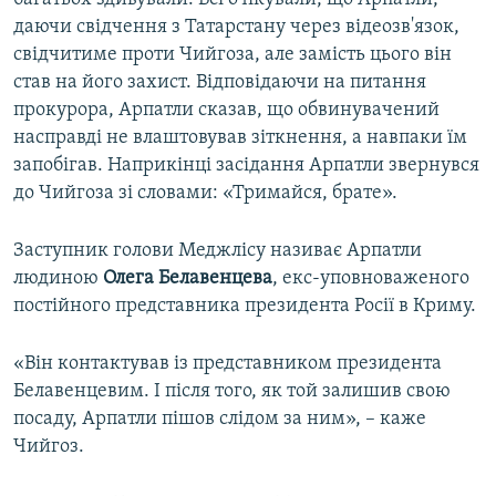
даючи свідчення з Татарстану через відеозв'язок,
свідчитиме проти Чийгоза, але замість цього він
став на його захист. Відповідаючи на питання
прокурора, Арпатли сказав, що обвинувачений
насправді не влаштовував зіткнення, а навпаки їм
запобігав. Наприкінці засідання Арпатли звернувся
до Чийгоза зі словами: «Тримайся, брате».
Заступник голови Меджлісу називає Арпатли
людиною
Олега Белавенцева
, екс-уповноваженого
постійного представника президента Росії в Криму.
«Він контактував із представником президента
Белавенцевим. І після того, як той залишив свою
посаду, Арпатли пішов слідом за ним», – каже
Чийгоз.