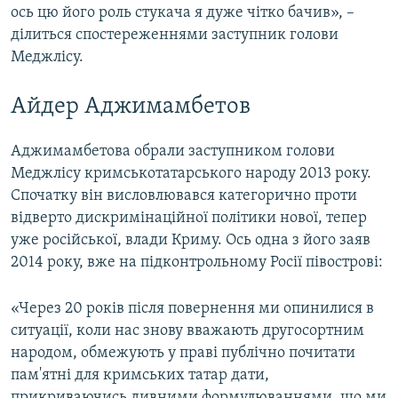
ось цю його роль стукача я дуже чітко бачив», –
ділиться спостереженнями заступник голови
Меджлісу.
Айдер Аджимамбетов
Аджимамбетова обрали заступником голови
Меджлісу кримськотатарського народу 2013 року.
Спочатку він висловлювався категорично проти
відверто дискримінаційної політики нової, тепер
уже російської, влади Криму. Ось одна з його заяв
2014 року, вже на підконтрольному Росії півострові:
«Через 20 років після повернення ми опинилися в
ситуації, коли нас знову вважають другосортним
народом, обмежують у праві публічно почитати
пам'ятні для кримських татар дати,
прикриваючись дивними формулюваннями, що ми