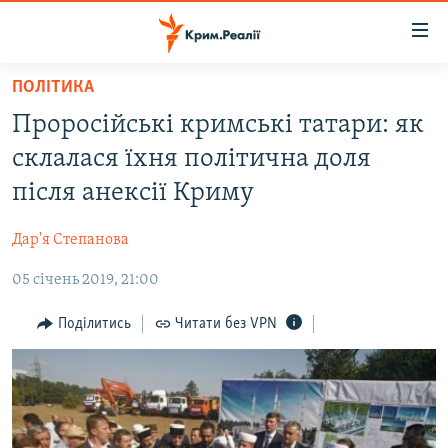
Доступність
посилання
Перейти
ПОЛІТИКА
до
НОВИНИ
Проросійські кримські татари: як
основного
ВОДА.КРИМ
матеріалу
склалася їхня політична доля
ВІДЕО ТА ФОТО
Перейти
після анексії Криму
до
ПОЛІТИКА
основної
Дар'я Степанова
БЛОГИ
навігації
Перейти
05 січень 2019, 21:00
ПОГЛЯД
до
ІНТЕРВ'Ю
Поділитись
Читати без VPN
пошуку
ВСЕ ЗА ДЕНЬ
СПЕЦПРОЕКТИ
ЯК ОБІЙТИ БЛОКУВАННЯ
ДЕПОРТАЦІЯ