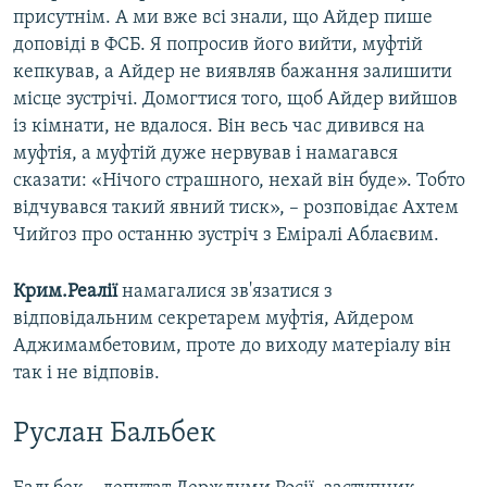
присутнім. А ми вже всі знали, що Айдер пише
доповіді в ФСБ. Я попросив його вийти, муфтій
кепкував, а Айдер не виявляв бажання залишити
місце зустрічі. Домогтися того, щоб Айдер вийшов
із кімнати, не вдалося. Він весь час дивився на
муфтія, а муфтій дуже нервував і намагався
сказати: «Нічого страшного, нехай він буде». Тобто
відчувався такий явний тиск», – розповідає Ахтем
Чийгоз про останню зустріч з Еміралі Аблаєвим.
Крим.Реалії
намагалися зв'язатися з
відповідальним секретарем муфтія, Айдером
Аджимамбетовим, проте до виходу матеріалу він
так і не відповів.
Руслан Бальбек