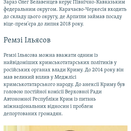
Зараз Олег Белавенцев керує Північно-Кавказьким
федеральним округом. Карачаєво-Черкесія входить
до складу цього округу, де Арпатли займав посаду
віце-прем'єра до липня 2018 року.
Ремзі Ільясов
Ремзі Ільясова можна вважати одним із
найвідоміших кримськотатарських політиків у
російських органах влади Криму. До 2014 року він
мав великий вплив у Меджлісі
кримськотатарського народу. До анексії Криму був
головою постійної комісії Верховної Ради
Автономної Республіки Крим із питань
міжнаціональних відносин і проблем
депортованих громадян.