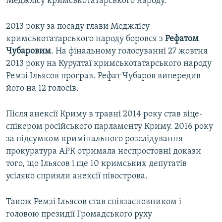
Меджлісу кримськотатарського народу.
2013 року за посаду глави Меджлісу
кримськотатарського народу боровся з
Рефатом
Чубаровим
. На фінальному голосуванні 27 жовтня
2013 року на Курултаї кримськотатарського народу
Ремзі Ільясов програв. Рефат Чубаров випередив
його на 12 голосів.
Після анексії Криму в травні 2014 року став віце-
спікером російського парламенту Криму. 2016 року
за підсумком кримінального розслідування
прокуратура АРК отримала неспростовні докази
того, що Ільясов і ще 10 кримських депутатів
усіляко сприяли анексії півострова.
Також Ремзі Ільясов став співзасновником і
головою президії Громадського руху