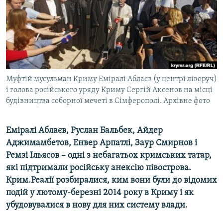
ВІДЕОУРОКИ «ELIFBE»
Русский
СВІДЧЕННЯ ОКУПАЦІЇ
Qırımtatar
УКРАЇНСЬКА ПРОБЛЕМА КРИМУ
ДОЛУЧАЙСЯ!
ІНФОГРАФІКА
Муфтій мусульман Криму Еміралі Аблаєв (у центрі ліворуч)
і голова російського уряду Криму Сергій Аксенов на місці
будівництва соборної мечеті в Сімферополі. Архівне фото
Усі сайти RFE/RL
Еміралі Аблаєв, Руслан Бальбек, Айдер
Аджимамбетов, Енвер Арпатлі, Заур Смирнов і
Ремзі Ільясов – одні з небагатьох кримських татар,
які підтримали російську анексію півострова.
Крим.Реалії розбиралися, ким вони були до відомих
подій у лютому-березні 2014 року в Криму і як
убудовувалися в нову для них систему влади.