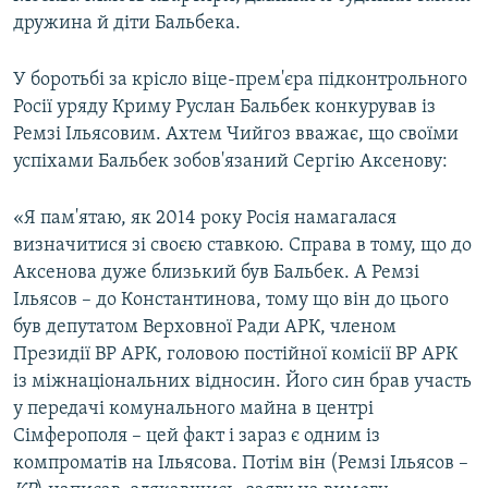
дружина й діти Бальбека.
У боротьбі за крісло віце-прем'єра підконтрольного
Росії уряду Криму Руслан Бальбек конкурував із
Ремзі Ільясовим. Ахтем Чийгоз вважає, що своїми
успіхами Бальбек зобов'язаний Сергію Аксенову:
«Я пам'ятаю, як 2014 року Росія намагалася
визначитися зі своєю ставкою. Справа в тому, що до
Аксенова дуже близький був Бальбек. А Ремзі
Ільясов – до Константинова, тому що він до цього
був депутатом Верховної Ради АРК, членом
Президії ВР АРК, головою постійної комісії ВР АРК
із міжнаціональних відносин. Його син брав участь
у передачі комунального майна в центрі
Сімферополя – цей факт і зараз є одним із
компроматів на Ільясова. Потім він (Ремзі Ільясов –