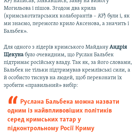
КР
) написав, злякавшись, заяву на вимогу
Могильова і пішов. Згодом два крила
(кримськотатарських колаборантів –
КР
) були і, як
ми знаємо, перемогло крило Аксенова, а значить і
Бальбек».
Для одного з лідерів кримського Майдану
Андрія
Щекуна
було очевидним, що Руслан Бальбек
підтримає російську владу. Так як, за його словами,
Бальбек не тільки підтримував кремлівські сили, а
й особисто тиснув на людей, щоб переконати їх
зробити «правильний» вибір:
Руслана Бальбека можна назвати
одним із найвпливовіших політиків
серед кримських татар у
підконтрольному Росії Криму