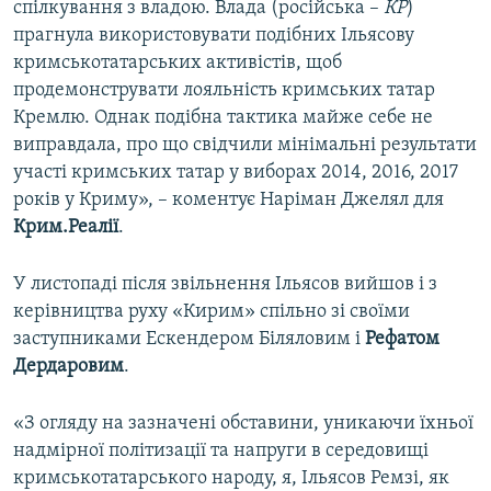
спілкування з владою. Влада (російська –
КР
)
прагнула використовувати подібних Ільясову
кримськотатарських активістів, щоб
продемонструвати лояльність кримських татар
Кремлю. Однак подібна тактика майже себе не
виправдала, про що свідчили мінімальні результати
участі кримських татар у виборах 2014, 2016, 2017
років у Криму», – коментує Наріман Джелял для
Крим.Реалії
.
У листопаді після звільнення Ільясов вийшов і з
керівництва руху «Кирим» спільно зі своїми
заступниками Ескендером Біляловим і
Рефатом
Дердаровим
.
«З огляду на зазначені обставини, уникаючи їхньої
надмірної політизації та напруги в середовищі
кримськотатарського народу, я, Ільясов Ремзі, як