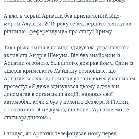
оскільки це пов'язано з життєдіяльністю народу.
А вже в червні Арпатли був призначений віце-
мером Алушти. 2015 року серед перших святкував
річницю «референдуму» про статус Криму.
Така різка зміна в позиції здивувала українського
активіста Андрія Щекуна. Він був знайомий із
Арпатли особисто, більш того, довіряв йому. Один із
лідерів кримського Майдану розповідає, що
Арпатли всіляко допомагав українським учасникам
протесту: «Я дуже здивувався цьому, адже він
допомагав в організації акцій, надавав свої
автомобілі, коли я був у полоні в Безлера й Гіркин,
скажімо так. Я не думав, що Енвер Арпатли може
стати зрадником».
І згадує, як Арпатли телефонував йому перед