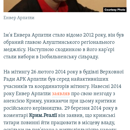
Енвер Арпатли
Ім'я Енвера Арпатли стало відомо 2012 року, він був
обраний главою Алуштинського регіонального
меджлісу. Наступною сходинкою в його кар'єрі
стали вибори в Ізобильненську сільраду.
На мітингу 26 лютого 2014 року в будівлі Верховної
Ради АРК Арпатли був серед найактивніших
учасників та координаторів мітингу. Навесні 2014
року Енвер Арпатли
заявляв
про свою незгоду з
анексією Криму, уникаючи при цьому критики
російського керівництва. 29 березня 2014 року в
коментарі
Крим.Реалії
він заявив, що кримські
татари повинні йти працювати в місцеву владу,