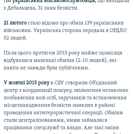
1
10 українських військовослужбовців,
що виходили
з Дебальцева, 31 зник безвісти.
21 лютого
стало відомо про обмін 139 українських
військових. Українська сторона передала в ОРДЛО
52 людей.
Після цього протягом 2015 року майже щомісяця
відбувалися маленькі обміни (2-10 людей), які
навіть не завжди були публічними.
У жовтні 2015 року
в СБУ створили Об’єднаний
центр з координації пошуку, звільнення незаконно
позбавлених волі осіб, заручників та встановлення
місцезнаходження безвісти зниклих в районі
проведення антитерористичної операції. Обміни
стали централізованими, ними займалися
працівники спецслужб та влади. Але такі зміни