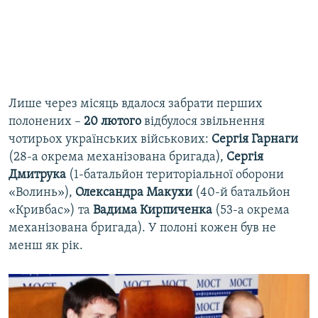
Лише через місяць вдалося забрати перших
полонених –
20 лютого
відбулося звільнення
чотирьох українських військових:
Сергія Гарнаги
(28-а окрема механізована бригада),
Сергія
Дмитрука
(1-батальйон територіальної оборони
«Волинь»),
Олександра Макухи
(40-й батальйон
«Кривбас») та
Вадима Кирпиченка
(53-а окрема
механізована бригада). У полоні кожен був не
менш як рік.