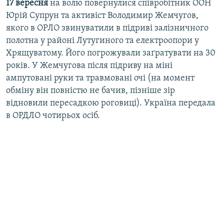
17 вересня
на волю повернулися співробітник ООН
Юрій Супрун та активіст Володимир Жемчугов,
якого в ОРЛО звинуватили в підриві залізничного
полотна у районі Лутугиного та електроопори у
Хрящуватому. Його погрожували заґратувати на 30
років. У Жемчугова після підриву на міні
ампутовані руки та травмовані очі (на момент
обміну він повністю не бачив, пізніше зір
відновили пересадкою роговиці). Україна передала
в ОРДЛО чотирьох осіб.