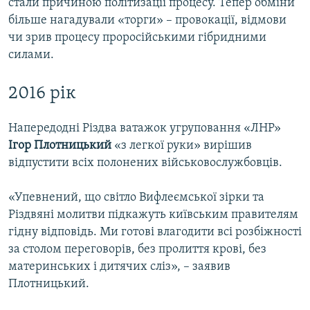
стали причиною політизації процесу. Тепер обміни
більше нагадували «торги» – провокації, відмови
чи зрив процесу проросійськими гібридними
силами.
2016 рік
Напередодні Різдва ватажок угруповання «ЛНР»
Ігор Плотницький
«з легкої руки» вирішив
відпустити всіх полонених військовослужбовців.
«Упевнений, що світло Вифлеємської зірки та
Різдвяні молитви підкажуть київським правителям
гідну відповідь. Ми готові влагодити всі розбіжності
за столом переговорів, без пролиття крові, без
материнських і дитячих сліз», – заявив
Плотницький.