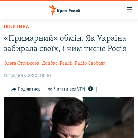
Доступність
посилання
Перейти
ПОЛІТИКА
до
НОВИНИ
«Примарний» обмін. Як Україна
основного
ВОДА.КРИМ
матеріалу
забирала своїх, і чим тисне Росія
ВІДЕО ТА ФОТО
Перейти
до
Ольга Стрижова
Донбас. Реалії
Радіо Свобода
ПОЛІТИКА
основної
11 грудень 2020, 18:30
БЛОГИ
навігації
Перейти
ПОГЛЯД
Поділитись
Читати без VPN
до
ІНТЕРВ'Ю
пошуку
ВСЕ ЗА ДЕНЬ
СПЕЦПРОЕКТИ
ЯК ОБІЙТИ БЛОКУВАННЯ
ДЕПОРТАЦІЯ