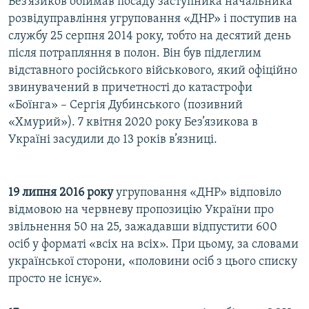
Без’язиков обіймав посаду заступника начальника
розвідуправління угруповання «ДНР» і поступив на
службу 25 серпня 2014 року, тобто на десятий день
після потрапляння в полон. Він був підлеглим
відставного російського військового, який офіційно
звинувачений в причетності до катастрофи
«Боїнга» – Сергія Дубинського (позивний
«Хмурий»). 7 квітня 2020 року Без’язикова в
Україні засудили до 13 років в’язниці.
19 липня 2016 року
угруповання «ДНР» відповіло
відмовою на червневу пропозицію України про
звільнення 50 на 25, зажадавши відпустити 600
осіб у форматі «всіх на всіх». При цьому, за словами
української сторони, «половини осіб з цього списку
просто не існує».