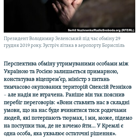
ВІДЕОУРОКИ «ELIFBE»
Русский
СВІДЧЕННЯ ОКУПАЦІЇ
Qırımtatar
УКРАЇНСЬКА ПРОБЛЕМА КРИМУ
ДОЛУЧАЙСЯ!
Президент Володимир Зеленський під час обміну 29
ІНФОГРАФІКА
грудня 2019 року. Зустріч літака в аеропорту Бориспіль
Перспектива обміну утримуваними особами між
Усі сайти RFE/RL
Україною та Росією залишається примарною,
констатував віцепрем’єр, міністр з питань
тимчасово окупованих територій Олексій Резніков
–
але надія не втрачена. Раніше він так пояснив
перебіг переговорів: «Вони ставлять нас в складні
умови, що на нас буде вчинятися тиск родичами
людей, які потерпають тюрмах, і ми, може, підемо
на поступки там, де не хочемо йти… У Кремлі є
одна особа, яка ухвалює остаточні рішення».