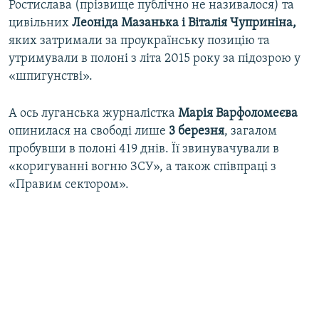
Ростислава (прізвище публічно не називалося) та
цивільних
Леоніда Мазанька і Віталія Чуприніна,
яких затримали за проукраїнську позицію та
утримували в полоні з літа 2015 року за підозрою у
«шпигунстві».
А ось луганська журналістка
Марія Варфоломеєва
опинилася на свободі лише
3 березня
, загалом
пробувши в полоні 419 днів. Її звинувачували в
«коригуванні вогню ЗСУ», а також співпраці з
«Правим сектором».