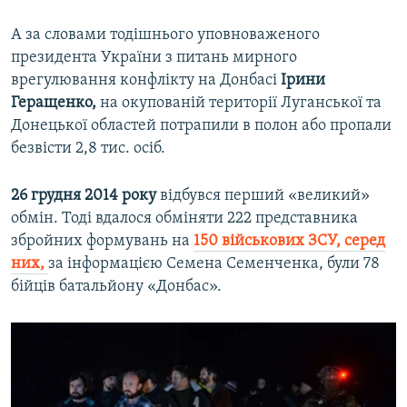
А за словами тодішнього уповноваженого
президента України з питань мирного
врегулювання конфлікту на Донбасі
Ірини
Геращенко,
на окупованій території Луганської та
Донецької областей потрапили в полон або пропали
безвісти 2,8 тис. осіб.
26 грудня 2014 року
відбувся перший «великий»
обмін. Тоді вдалося обміняти 222 представника
збройних формувань на
150 військових ЗСУ, серед
них,
за інформацією Семена Семенченка, були 78
бійців батальйону «Донбас».