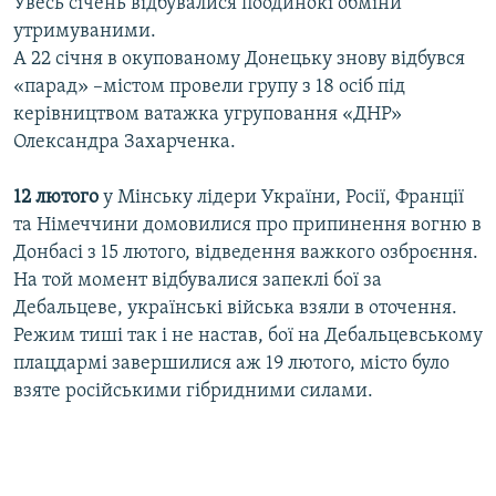
Увесь січень відбувалися поодинокі обміни
утримуваними.
А 22 січня в окупованому Донецьку знову відбувся
«парад» –містом провели групу з 18 осіб під
керівництвом ватажка угруповання «ДНР»
Олександра Захарченка.
12 лютого
у Мінську лідери України, Росії, Франції
та Німеччини домовилися про припинення вогню в
Донбасі з 15 лютого, відведення важкого озброєння.
На той момент відбувалися запеклі бої за
Дебальцеве, українські війська взяли в оточення.
Режим тиші так і не настав, бої на Дебальцевському
плацдармі завершилися аж 19 лютого, місто було
взяте російськими гібридними силами.