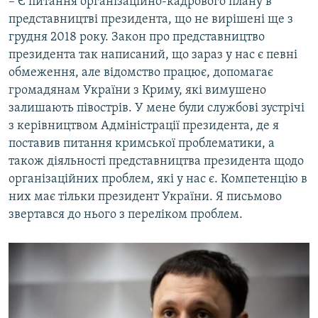
– Є питання організаційно-кадрового плану в
представництві президента, що не вирішені ще з
грудня 2018 року. Закон про представництво
президента так написаний, що зараз у нас є певні
обмеження, але відомство працює, допомагає
громадянам України з Криму, які вимушено
залишають півострів. У мене були службові зустрічі
з керівництвом Адміністрації президента, де я
поставив питання кримської проблематики, а
також діяльності представництва президента щодо
організаційних проблем, які у нас є. Компетенцію в
них має тільки президент України. Я письмово
звертався до нього з переліком проблем.