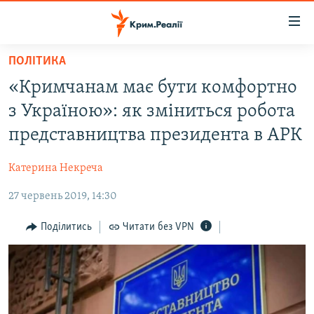
Доступність
посилання
Перейти
ПОЛІТИКА
до
НОВИНИ
«Кримчанам має бути комфортно
основного
ВОДА.КРИМ
матеріалу
з Україною»: як зміниться робота
ВІДЕО ТА ФОТО
Перейти
представництва президента в АРК
до
ПОЛІТИКА
основної
Катерина Некреча
БЛОГИ
навігації
Перейти
27 червень 2019, 14:30
ПОГЛЯД
до
ІНТЕРВ'Ю
Поділитись
Читати без VPN
пошуку
ВСЕ ЗА ДЕНЬ
СПЕЦПРОЕКТИ
ЯК ОБІЙТИ БЛОКУВАННЯ
ДЕПОРТАЦІЯ