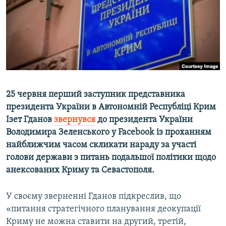
ВІДЕОУРОКИ «ELIFBE»
Русский
СВІДЧЕННЯ ОКУПАЦІЇ
Qırımtatar
УКРАЇНСЬКА ПРОБЛЕМА КРИМУ
ДОЛУЧАЙСЯ!
ІНФОГРАФІКА
25 червня перший заступник представника
президента України в Автономній Республіці Крим
Усі сайти RFE/RL
Ізет Гданов
звернувся
до президента України
Володимира Зеленського у Facebook із проханням
найближчим часом скликати нараду за участі
голови держави з питань подальшої політики щодо
анексованих Криму та Севастополя.
У своєму зверненні Гданов підкреслив, що
«питання стратегічного планування деокупації
Криму не можна ставити на другий, третій,