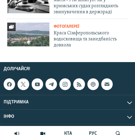
Мить – і ти шпигун. Як у
кримських судах розглядають
звинувачення в держзраді
ФОТОГАЛЕРЕЇ
Краса Сімферопольського
водосховища та занедбаність
довкола
ДОЛУЧАЙСЯ!
ПІДТРИМКА
ІНФО
© Крим.Реалії, 2026 | Усі права застережено.
КТА
РУС