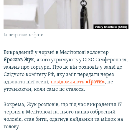
ВІДЕОУРОКИ «ELIFBE»
Русский
СВІДЧЕННЯ ОКУПАЦІЇ
Qırımtatar
УКРАЇНСЬКА ПРОБЛЕМА КРИМУ
Ілюстративне фото
ДОЛУЧАЙСЯ!
ІНФОГРАФІКА
Викрадений у червні в Мелітополі волонтер
Ярослав Жук
, якого утримують у СІЗО Сімферополя,
Усі сайти RFE/RL
заявив про тортури. Про це він розповів у заяві до
Слідчого комітету РФ, яку зміг передати через
адвоката цієї осені,
повідомляють
«Ґрати»
, не
уточнюючи, коли саме це сталося.
Зокрема, Жук розповів, що під час викрадення 17
червня в Мелітополі на нього напав озброєний
чоловік, став бити, одягнув кайданки та мішок на
голову.