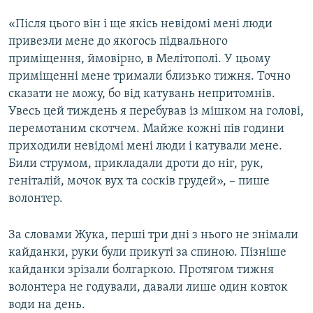
«Після цього він і ще якісь невідомі мені люди
привезли мене до якогось підвального
приміщення, ймовірно, в Мелітополі. У цьому
приміщенні мене тримали близько тижня. Точно
сказати не можу, бо від катувань непритомнів.
Увесь цей тиждень я перебував із мішком на голові,
перемотаним скотчем. Майже кожні пів години
приходили невідомі мені люди і катували мене.
Били струмом, прикладали дроти до ніг, рук,
геніталій, мочок вух та сосків грудей», – пише
волонтер.
За словами Жука, перші три дні з нього не знімали
кайданки, руки були прикуті за спиною. Пізніше
кайданки зрізали болгаркою. Протягом тижня
волонтера не годували, давали лише один ковток
води на день.