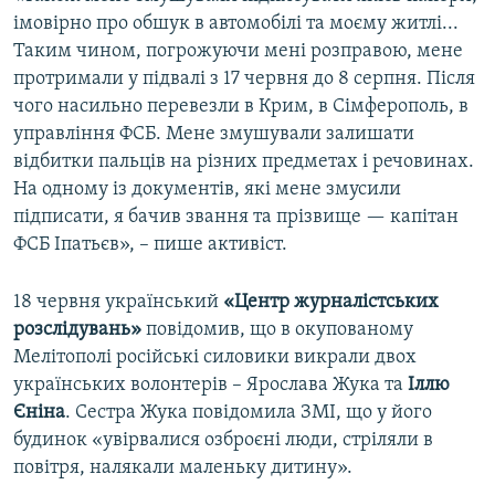
імовірно про обшук в автомобілі та моєму житлі...
Таким чином, погрожуючи мені розправою, мене
протримали у підвалі з 17 червня до 8 серпня. Після
чого насильно перевезли в Крим, в Сімферополь, в
управління ФСБ. Мене змушували залишати
відбитки пальців на різних предметах і речовинах.
На одному із документів, які мене змусили
підписати, я бачив звання та прізвище — капітан
ФСБ Іпатьєв», – пише активіст.
18 червня український
«Центр журналістських
розслідувань»
повідомив, що в окупованому
Мелітополі російські силовики викрали двох
українських волонтерів – Ярослава Жука та
Іллю
Єніна
. Сестра Жука повідомила ЗМІ, що у його
будинок «увірвалися озброєні люди, стріляли в
повітря, налякали маленьку дитину».