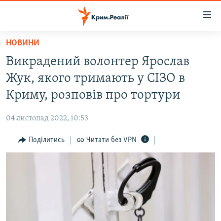
Доступність
посилання
Перейти
НОВИНИ
до
НОВИНИ
Викрадений волонтер Ярослав
основного
ВОДА.КРИМ
матеріалу
Жук, якого тримають у СІЗО в
ВІДЕО ТА ФОТО
Перейти
Криму, розповів про тортури
до
ПОЛІТИКА
основної
04 листопад 2022, 10:53
БЛОГИ
навігації
Перейти
Поділитись
Читати без VPN
ПОГЛЯД
до
ІНТЕРВ'Ю
пошуку
ВСЕ ЗА ДЕНЬ
СПЕЦПРОЕКТИ
ЯК ОБІЙТИ БЛОКУВАННЯ
ДЕПОРТАЦІЯ