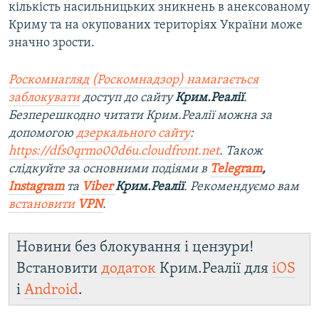
кількість насильницьких зникнень в анексованому
Криму та на окупованих територіях України може
значно зрости.
Роскомнагляд (Роскомнадзор) намагається
заблокувати
доступ до сайту
Крим.Реалії
.
Безперешкодно читати Крим.Реалії можна за
допомогою
дзеркального сайту
:
https://dfs0qrmo00d6u.cloudfront.net
. Також
слідкуйте за основними подіями в
Telegram
,
Instagram
та
Viber
Крим.Реалії
. Рекомендуємо вам
встановити
VPN
.
Новини без блокування і цензури!
Встановити
додаток
Крим.Реалії для
iOS
і
Android
.