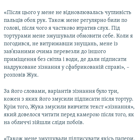
«Після цього у мене не відновлювалась чутливість
пальців обох рук. Також мене регулярно били по
голові, після чого я частково втратив слух. Під
тортурами мене змушували обмовити себе. Коли я
погодився, не витримавши знущань, мене із
зав’язаними очима перевезли до іншого
приміщення без світла і води, де дали підписати
надруковане зізнання у сфабрикованій справі», –
розповів Жук.
За його словами, варіантів зізнання було три,
кожен з яких його змусили підписати після тортур.
Крім того, Жука змусили вивчити текст «зізнання»,
який довелося читати перед камерою після того, як
на обличчі зійшли сліди побоїв.
«Також мене змушували підписувати якісь папери,