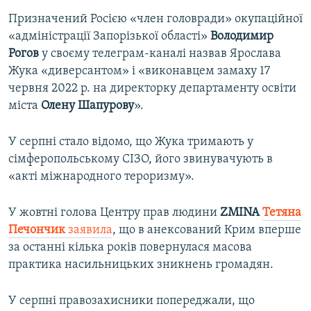
Призначений Росією «член головради» окупаційної
«адміністрації Запорізької області»
Володимир
Рогов
у своєму телеграм-каналі назвав Ярослава
Жука «диверсантом» і «виконавцем замаху 17
червня 2022 р. на директорку департаменту освіти
міста
Олену Шапурову
».
У серпні стало відомо, що Жука тримають у
сімферопольському СІЗО, його звинувачують в
«акті міжнародного тероризму».
У жовтні голова Центру прав людини
ZMINA
Тетяна
Печончик
заявила
, що в анексований Крим вперше
за останні кілька років повернулася масова
практика насильницьких зникнень громадян.
У серпні правозахисники попереджали, що