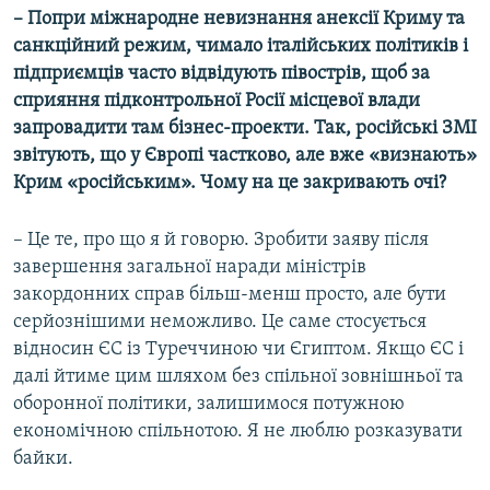
–
Попри міжнародне невизнання анексії Криму та
санкційний режим, чимало італійських політиків і
підприємців часто відвідують півострів, щоб за
сприяння підконтрольної Росії місцевої влади
запровадити там бізнес-проекти. Так, російські ЗМІ
звітують, що у Європі частково, але вже «визнають»
Крим «російським». Чому на це закривають очі?
​– Це те, про що я й говорю. Зробити заяву після
завершення загальної наради міністрів
закордонних справ більш-менш просто, але бути
серйознішими неможливо. Це саме стосується
відносин ЄС із Туреччиною чи Єгиптом. Якщо ЄС і
далі йтиме цим шляхом без спільної зовнішньої та
оборонної політики, залишимося потужною
економічною спільнотою. Я не люблю розказувати
байки.