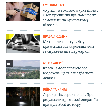
СУСПІЛЬСТВО
«Крим – не Росія»: маркетплейс
Ozon припинив прийом нових
замовлень на Кримському
півострові
ПРАВА ЛЮДИНИ
Мить – і ти шпигун. Як у
кримських судах розглядають
звинувачення в держзраді
ФОТОГАЛЕРЕЇ
Краса Сімферопольського
водосховища та занедбаність
довкола
ВІЙНА ТА КРИМ
Сорок днів, сорок ночей. Про
результати кримської операції з
примусу Росії до миру