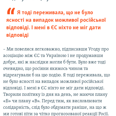
Я тоді переживала, що не було
ясності на випадок можливої російської
відповіді. І мені в ЄС ніхто не міг дати
відповіді
– Ми повелися легковажно, підписавши Угоду про
асоціацію між ЄС та Україною і не продумавши
добре, які ж наслідки могли б бути. Було вже тоді
очевидно, що росіяни якимось чином та
відреагували б на цю подію. Я тоді переживала, що
не було ясності на випадок можливої російської
відповіді. І мені в ЄС ніхто не міг дати відповіді.
Творили політику із дня на день, не маючи плану
«Б» чи плану «В». Перед тим, як висловлювати
солідарність, слід було обдумати раніше, на що ж
ми готові піти за чітко прогнозованої реакції Росії.