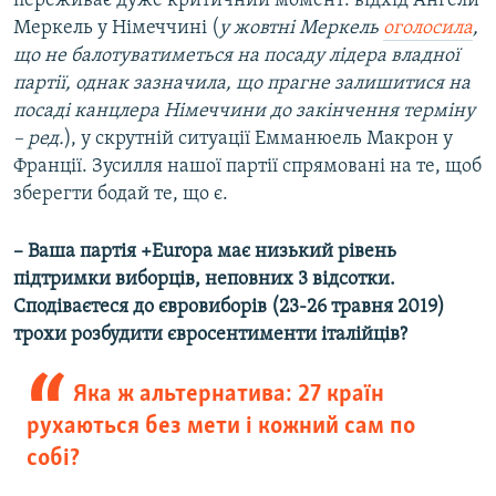
переживає дуже критичний момент: відхід Анґели
Меркель у Німеччині (
у жовтні Меркель
оголосила
,
що не балотуватиметься на посаду лідера владної
партії, однак зазначила, що прагне залишитися на
посаді канцлера Німеччини до закінчення терміну
– ред.
), у скрутній ситуації Емманюель Макрон у
Франції. Зусилля нашої партії спрямовані на те, щоб
зберегти бодай те, що є.
–
Ваша партія +
Europa
має низький рівень
підтримки виборців, неповних 3 відсотки.
Сподіваєтеся до євровиборів (23-26 травня 2019)
трохи розбудити євросентименти італійців?
Яка ж альтернатива: 27 країн
рухаються без мети і кожний сам по
собі?