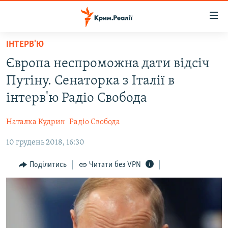
Доступність
посилання
Перейти
ІНТЕРВ'Ю
до
НОВИНИ
Європа неспроможна дати відсіч
основного
ВОДА.КРИМ
матеріалу
Путіну. Сенаторка з Італії в
ВІДЕО ТА ФОТО
Перейти
інтерв'ю Радіо Свобода
до
ПОЛІТИКА
основної
Наталка Кудрик
Радіо Свобода
БЛОГИ
навігації
Перейти
10 грудень 2018, 16:30
ПОГЛЯД
до
ІНТЕРВ'Ю
Поділитись
Читати без VPN
пошуку
ВСЕ ЗА ДЕНЬ
СПЕЦПРОЕКТИ
ЯК ОБІЙТИ БЛОКУВАННЯ
ДЕПОРТАЦІЯ