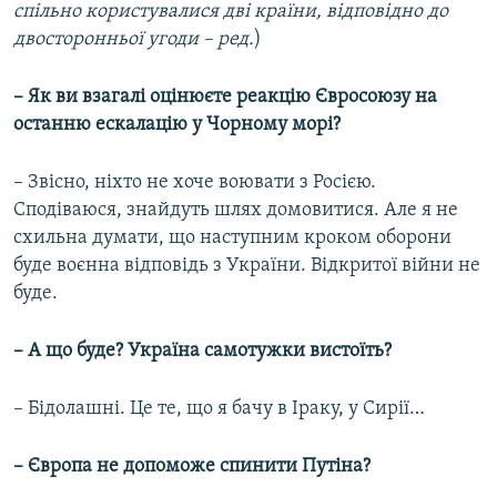
спільно користувалися дві країни, відповідно до
двосторонньої угоди – ред.
)
–
Як ви взагалі оцінюєте реакцію Євросоюзу на
останню ескалацію у Чорному морі?
– Звісно, ніхто не хоче воювати з Росією.
Сподіваюся, знайдуть шлях домовитися. Але я не
схильна думати, що наступним кроком оборони
буде воєнна відповідь з України. Відкритої війни не
буде.
–
А що буде?
Україна самотужки вистоїть?
– Бідолашні. Це те, що я бачу в Іраку, у Сирії…
–
Європа не допоможе спинити Путіна?