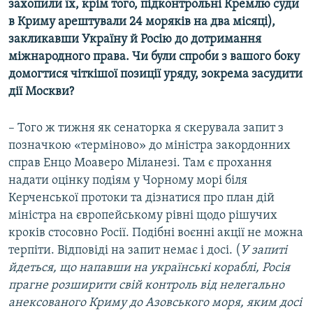
захопили їх
, крім того, підконтрольні Кремлю суди
в Криму арештували 24 моряків на два місяці),
закликавши Україну й Росію до дотримання
міжнародного права. Чи були спроби з вашого боку
домогтися чіткішої позиції уряду, зокрема засудити
дії Москви?
​– Того ж тижня як сенаторка я скерувала запит з
позначкою «терміново» до міністра закордонних
справ Енцо Моаверо Міланезі. Там є прохання
надати оцінку подіям у Чорному морі біля
Керченської протоки та дізнатися про план дій
міністра на європейському рівні щодо рішучих
кроків стосовно Росії. Подібні воєнні акції не можна
терпіти. Відповіді на запит немає і досі. (
У запиті
йдеться, що напавши на українські кораблі, Росія
прагне розширити свій контроль від нелегально
анексованого Криму до Азовського моря, яким досі