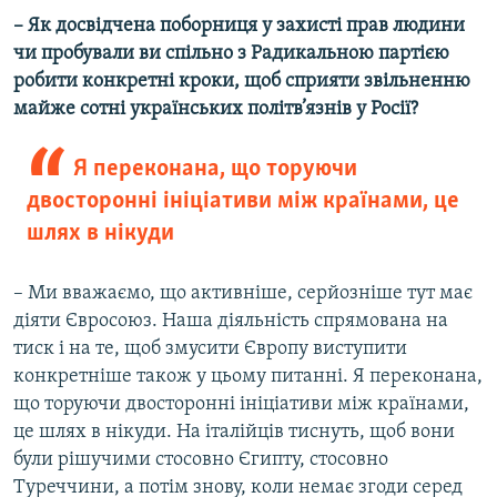
–
Як досвідчена поборниця у захисті прав людини
чи пробували ви спільно з Радикальною партією
робити конкретні кроки, щоб сприяти звільненню
майже сотні українських політв’язнів у Росії?
Я переконана, що торуючи
двосторонні ініціативи між країнами, це
шлях в нікуди
– Ми вважаємо, що активніше, серйозніше тут має
діяти Євросоюз. Наша діяльність спрямована на
тиск і на те, щоб змусити Європу виступити
конкретніше також у цьому питанні. Я переконана,
що торуючи двосторонні ініціативи між країнами,
це шлях в нікуди. На італійців тиснуть, щоб вони
були рішучими стосовно Єгипту, стосовно
Туреччини, а потім знову, коли немає згоди серед