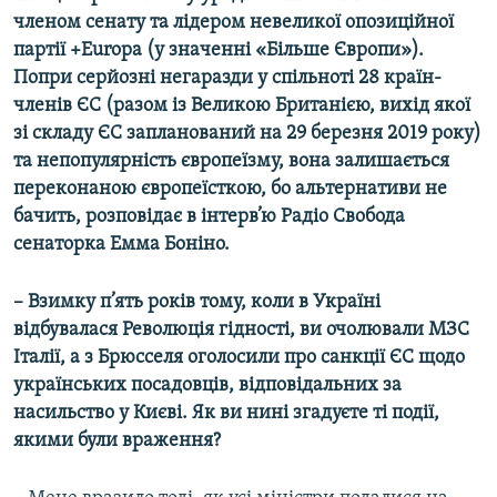
членом сенату та лідером невеликої опозиційної
партії +Europa (у значенні «Більше Європи»).
Попри серйозні негаразди у спільноті 28 країн-
членів ЄС (разом із Великою Британією, вихід якої
зі складу ЄС запланований на 29 березня 2019 року)
та непопулярність європеїзму, вона залишається
переконаною європеїсткою, бо альтернативи не
бачить, розповідає в інтерв’ю Радіо Свобода
сенаторка Емма Боніно.
–
Взимку п’ять років тому, коли в Україні
відбувалася Революція гідності, ви очолювали МЗС
Італії, а з Брюсселя оголосили про санкції ЄС щодо
українських посадовців, відповідальних за
насильство у Києві. Як ви нині згадуєте ті події,
якими були враження?