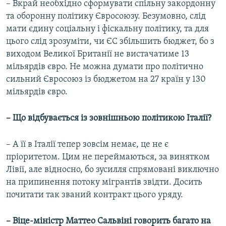
– Вкрай необхідно сформувати спільну закордонну
та оборонну політику Євросоюзу. Безумовно, слід
мати єдину соціальну і фіскальну політику, та для
цього слід зрозуміти, чи ЄС збільшить бюджет, бо з
виходом Великої Британії не вистачатиме 13
мільярдів євро. Не можна думати про політично
сильний Євросоюз із бюджетом на 27 країн у 130
мільярдів євро.
–
Що відбувається із зовнішньою політикою Італії?
– А її в Італії тепер зовсім немає, це не є
пріоритетом. Цим не переймаються, за винятком
Лівії, але відносно, бо зусилля спрямовані виключно
на припинення потоку мігрантів звідти. Досить
почитати так званий контракт цього уряду.
–
Віце-міністр Маттео Сальвіні говорить багато на