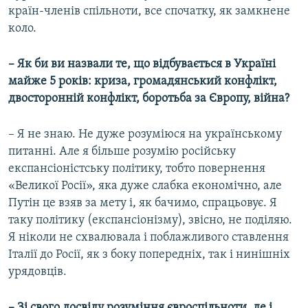
країн-членів спільноти, все спочатку, як замкнене
коло.
–
Як би ви назвали те, що відбувається в Україні
майже 5 років: криза, громадянський конфлікт,
двосторонній конфлікт, боротьба за Європу, війна?
– Я не знаю. Не дуже розуміюся на українському
питанні. Але я більше розумію російську
експансіоністську політику, тобто повернення
«Великої Росії», яка дуже слабка економічно, але
Путін це взяв за мету і, як бачимо, спрацьовує. Я
таку політику (експансіонізму), звісно, не поділяю.
Я ніколи не схвалювала і поблажливого ставлення
Італії до Росії, як з боку попередніх, так і нинішніх
урядовців.
–
Зі свого досвіду розуміння євроспільноти, де і