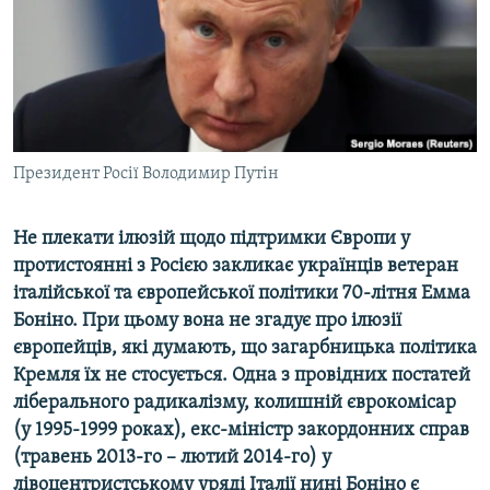
ВІДЕОУРОКИ «ELIFBE»
Русский
СВІДЧЕННЯ ОКУПАЦІЇ
Qırımtatar
УКРАЇНСЬКА ПРОБЛЕМА КРИМУ
ДОЛУЧАЙСЯ!
ІНФОГРАФІКА
Президент Росії Володимир Путін
Не плекати ілюзій щодо підтримки Європи у
Усі сайти RFE/RL
протистоянні з Росією закликає українців ветеран
італійської та європейської політики 70-літня Емма
Боніно. При цьому вона не згадує про ілюзії
європейців, які думають, що загарбницька політика
Кремля їх не стосується. Одна з провідних постатей
ліберального радикалізму, колишній єврокомісар
(у 1995-1999 роках), екс-міністр закордонних справ
(травень 2013-го – лютий 2014-го) у
лівоцентристському уряді Італії нині Боніно є