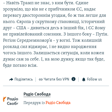
– Навіть Трамп не знає, з ким бути. Єдине
зрозуміло, що він не є прибічником ЄС, надає
перевагу двостороннім угодам, бо ж так легше для
нього. Європа у скрутному становищі, історичний
друг – США – дивиться десь в інший бік, і ЄС йому
не привілейований союзник. З іншого боку – Путін.
Регіон Середземномор’я – у вогні. Тож колишній
розклад сил відмирає, і не видно народження
чогось іншого. Залишається ситуація, коли кожен
думає сам за себе. І, на мою думку, якщо так буде,
буде погано всім.
Поділитись
Читати без VPN
Follow us
Радіо Свобода
Передрук із
Радіо Свобода