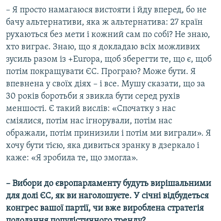
– Я просто намагаюся вистояти і йду вперед, бо не
бачу альтернативи, яка ж альтернатива: 27 країн
рухаються без мети і кожний сам по собі? Не знаю,
хто виграє. Знаю, що я докладаю всіх можливих
зусиль разом із +Europa, щоб зберегти те, що є, щоб
потім покращувати ЄС. Програю? Може бути. Я
впевнена у своїх діях – і все. Мушу сказати, що за
30 років боротьби я звикла бути серед рухів
меншості. Є такий вислів: «Спочатку з нас
сміялися, потім нас ігнорували, потім нас
ображали, потім принизили і потім ми виграли». Я
хочу бути тією, яка дивиться зранку в дзеркало і
каже: «Я зробила те, що змогла».
–
Вибори до європарламенту
будуть вирішальними
для долі ЄС, як ви наголошуєте. У січні відбудеться
конгрес вашої партії, чи вже вироблена стратегія
подолання популістичного тренду?