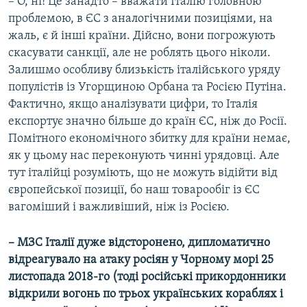
​– О, ні! Це занадто – вважати Італію головною
проблемою, в ЄС з аналогічними позиціями, на
жаль, є й інші країни. Дійсно, вони погрожують
скасувати санкції, але не роблять цього ніколи.
Залишмо особливу близькість італійського уряду
популістів із Угорщиною Орбана та Росією Путіна.
Фактично, якщо аналізувати цифри, то Італія
експортує значно більше до країн ЄС, ніж до Росії.
Помітного економічного збитку для країни немає,
як у цьому нас переконують чинні урядовці. Але
тут італійці розуміють, що не можуть відійти від
європейської позиції, бо наш товарообіг із ЄС
вагоміший і важливіший, ніж із Росією.
–
МЗС Італії дуже відсторонено, дипломатично
відреагувало на атаку росіян у Чорному морі 25
листопада 2018-го (тоді російські прикордонники ​
відкрили вогонь по трьох українських кораблях і