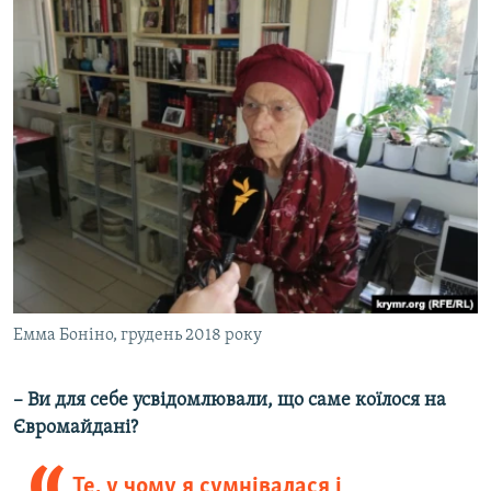
Емма Боніно, грудень 2018 року
–
Ви для себе усвідомлювали, що саме коїлося на
Євромайдані?
Те, у чому я сумнівалася і