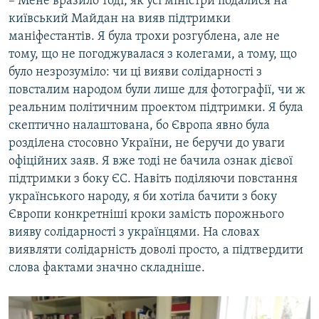
​– Мене вразило тоді, як усі міністри подалися на
київський Майдан на вияв підтримки
маніфестантів. Я була трохи розгублена, але не
тому, що не погоджувалася з колегами, а тому, що
було незрозуміло: чи ці вияви солідарності з
повсталим народом були лише для фотографії, чи ж
реальним політичним проектом підтримки. Я була
скептично налаштована, бо Європа явно була
розділена стосовно України, не беручи до уваги
офіційних заяв. Я вже тоді не бачила ознак дієвої
підтримки з боку ЄС. Навіть поділяючи повстання
українського народу, я би хотіла бачити з боку
Європи конкретніші кроки замість порожнього
вияву солідарності з українцями. На словах
виявляти солідарність доволі просто, а підтвердити
слова фактами значно складніше.