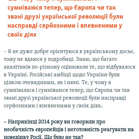
сумніваюся тепер, що Європа чи так
звані друзі української революції були
насправді серйозними і впевненими у
своїх діях
– Я не дуже добре орієнтуюся в українському досьє,
тому не вдаюся у подробиці. Знаю, що багато
аналітиків по-різному оцінювали те, що відбувалося
в Україні. Російські амбіції щодо України були
цілком очевидними, як і нині. Те, у чому я
сумнівалася і сумніваюся тепер, що Європа чи так
звані друзі української революції були насправді
серйозними і впевненими у своїх діях
.
–
Наприкінці 2014 року ви говорили про
необачність європейців і неготовність реагувати на
поведінку Росії. Що було не так?