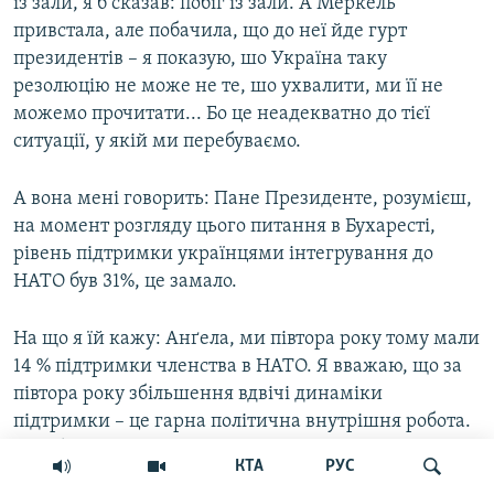
із зали, я б сказав: побіг із зали. А Меркель
привстала, але побачила, що до неї йде гурт
президентів – я показую, шо Україна таку
резолюцію не може не те, шо ухвалити, ми її не
можемо прочитати... Бо це неадекватно до тієї
ситуації, у якій ми перебуваємо.
А вона мені говорить: Пане Президенте, розумієш,
на момент розгляду цього питання в Бухаресті,
рівень підтримки українцями інтегрування до
НАТО був 31%, це замало.
На що я їй кажу: Анґела, ми півтора року тому мали
14 % підтримки членства в НАТО. Я вважаю, що за
півтора року збільшення вдвічі динаміки
підтримки – це гарна політична внутрішня робота.
Тим більше, якщо рахувати, що московська
КТА
РУС
пропаганда, вона десятикратно перевищувала ту