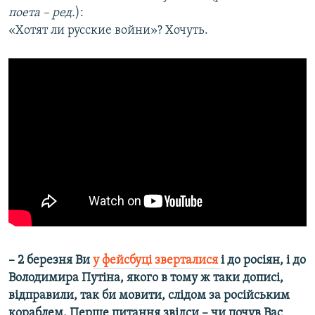
поета – ред.
):
«Хотят ли русские войни»? Хочуть.
– 2 березня Ви
у фейсбуці зверталися
і до росіян, і до
Володимира Путіна, якого в тому ж таки дописі,
відправили, так би мовити, слідом за російським
кораблем. Перше питання звідси – чи почув Вас