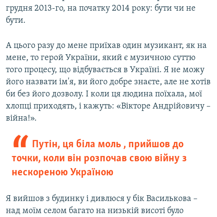
грудня 2013-го, на початку 2014 року: бути чи не
бути.
А цього разу до мене приїхав один музикант, як на
мене, то герой України, який є музичною суттю
того процесу, що відбувається в Україні. Я не можу
його назвати ім'я, ви його добре знаєте, але не хотів
би без його дозволу. І коли ця людина поїхала, мої
хлопці приходять, і кажуть: «Вікторе Андрійовичу –
війна!».
Путін, ця біла моль , прийшов до
точки, коли він розпочав свою війну з
нескореною Україною
Я вийшов з будинку і дивлюся у бік Василькова –
над моїм селом багато на низькій висоті було