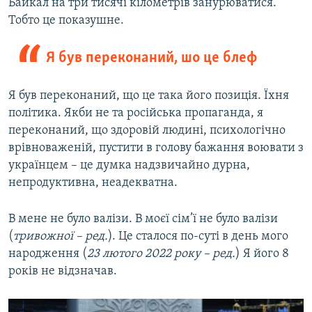
Байкал на три тисячі кілометрів занурюватися.
Тобто це показушне.
Я був переконаний, шо це блеф
Я був переконаний, що це така його позиція. Їхня
політика. Якби не та російська пропаганда, я
переконаний, що здоровій людині, психологічно
врівноваженій, пустити в голову бажання воювати з
українцем – це думка надзвичайно дурна,
непродуктивна, неадекватна.
В мене не було валізи. В моєї сім’ї не було валізи
(
тривожної – ред.
). Це сталося по-суті в день мого
народження (
23 лютого 2022 року – ред.
) Я його 8
років не відзначав.