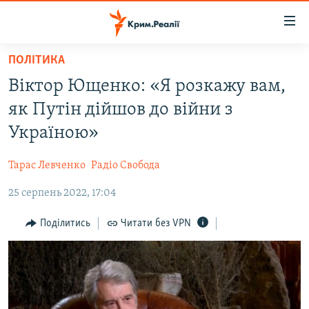
Доступність
посилання
Перейти
ПОЛІТИКА
до
НОВИНИ
Віктор Ющенко: «Я розкажу вам,
основного
ВОДА.КРИМ
матеріалу
як Путін дійшов до війни з
ВІДЕО ТА ФОТО
Перейти
Україною»
до
ПОЛІТИКА
основної
Тарас Левченко
Радіо Свобода
БЛОГИ
навігації
Перейти
25 серпень 2022, 17:04
ПОГЛЯД
до
ІНТЕРВ'Ю
Поділитись
Читати без VPN
пошуку
ВСЕ ЗА ДЕНЬ
СПЕЦПРОЕКТИ
ЯК ОБІЙТИ БЛОКУВАННЯ
ДЕПОРТАЦІЯ