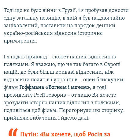
Тоді ще не було війни в Грузії, і я пробував донести
одну загальну позицію, в якій я був надзвичайно
зацікавлений, поставити на порядок денний
україно-російських відносин історичне
примирення.
І я подав приклад – сюжет наших відносин із
поляками. Я вважаю, що не так багато в Європі
націй, де були більш криваві відносини, ніж
відносини поляків і українців. І оцей блискучий
фільм
Гоффмана «Вогнем і мечем»
, я тоді
президенту Росії говорив – от якщо Ви хочете
зрозуміти історію наших відносин з поляками,
подивіться цей фільм. Перегорнули цю сторінку,
прийняли вибачення і йдемо далі.
Путін: «Ви хочете, щоб Росія за