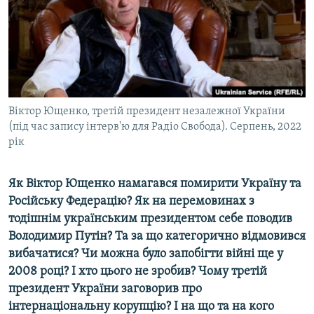
ВІДЕОУРОКИ «ELIFBE»
Русский
СВІДЧЕННЯ ОКУПАЦІЇ
Qırımtatar
УКРАЇНСЬКА ПРОБЛЕМА КРИМУ
ДОЛУЧАЙСЯ!
ІНФОГРАФІКА
Віктор Ющенко, третій президент незалежної України
(під час запису інтерв'ю для Радіо Свобода). Серпень, 2022
рік
Усі сайти RFE/RL
Як Віктор Ющенко намагався помирити Україну та
Російську Федерацію? Як на перемовинах з
тодішнім українським президентом себе поводив
Володимир Путін? Та за що категорично відмовився
вибачатися? Чи можна було запобігти війні ще у
2008 році? І хто цього не зробив? Чому третій
президент України заговорив про
інтернаціональну корупцію? І на що та на кого