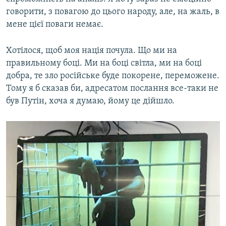
говорити, з повагою до цього народу, але, на жаль, в
мене цієї поваги немає.
Хотілося, щоб моя нація почула. Що ми на
правильному боці. Ми на боці світла, ми на боці
добра, те зло російське буде покорене, переможене.
Тому я б сказав би, адресатом послання все-таки не
був Путін, хоча я думаю, йому це дійшло.