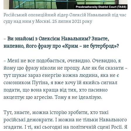
Російський опозиційний лідер Олексій Навальний під час
суду над ним у Москві. 25 липня 2021 року
–
Ви знайомі з Олексієм Навальним? Знаєте,
напевно, його фразу про «Крим – не бутерброд»?
– Мені не все подобається, очевидно. Очевидно, я
йому цю фразу ніколи не прощу. Але як би сказати –
тут шукає зараз енергію кожна людина, яка не є
союзником Путіна, я вже хочу їй якийсь сигнал
подати, що вона краща від тих, хто пасивно
акцептує цю агресію. Тому я не ідеалізую.
Тут, знаєте, можна історію зробити, хто такі
російські демократи. І можна не тільки Навального
згадати. І ті, які сьогодні на політичній сцені Росії. Я