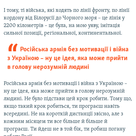
І тому, ті війська, які ходять по лінії фронту, по лінії
кордону від Білорусії до Чорного моря – це лінія у
2200 кілометрів – це була, на мою уяву, імітація
сильної позиції, регіональної, континентальної. ​
Російська армія без мотивації і війна
з Україною – ну це ідея, яка може прийти
в голову нерозумній людині
Російська армія без мотивації і війна з Україною –
ну це ідея, яка може прийти в голову нерозумній
людині. Не було підстави цей крок робити. Тому що,
якщо такий крок робиться, ти програєш навіть
всередині. Не на короткій дистанції звісно, але з
кожним місяцем ти все більше й більше й
програєш. Ти йдеш не в той бік, ти робиш погану