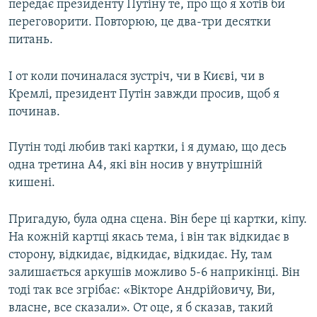
передає президенту Путіну те, про що я хотів би
переговорити. Повторюю, це два-три десятки
питань.
І от коли починалася зустріч, чи в Києві, чи в
Кремлі, президент Путін завжди просив, щоб я
починав.
Путін тоді любив такі картки, і я думаю, що десь
одна третина А4, які він носив у внутрішній
кишені.
Пригадую, була одна сцена. Він бере ці картки, кіпу.
На кожній картці якась тема, і він так відкидає в
сторону, відкидає, відкидає, відкидає. Ну, там
залишається аркушів можливо 5-6 наприкінці. Він
тоді так все згрібає: «Вікторе Андрійовичу, Ви,
власне, все сказали». От оце, я б сказав, такий