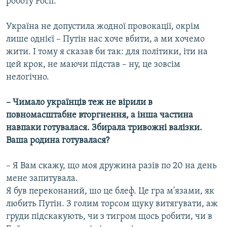
роботу Росії.
Україна не допустила жодної провокації, окрім
лише однієї – Путін нас хоче вбити, а ми хочемо
жити. І тому я сказав би так: для політики, іти на
цей крок, не маючи підстав – ну, це зовсім
нелогічно.
– Чимало українців теж не вірили в
повномасштабне вторгнення, а інша частина
навпаки готувалася. Збирала тривожні валізки.
Ваша родина готувалася?
– Я Вам скажу, що моя дружина разів по 20 на день
мене запитувала.
Я був переконаний, шо це блеф. Це гра м'язами, як
любить Путін. З голим торсом щуку витягувати, аж
груди підскакують, чи з тигром щось робити, чи в