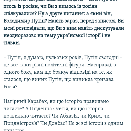
хтось із росіян, чи Ви з кимось із росіян
спілкувалися? Ну а друге питання: а який він,
Володимир Путін? Навіть зараз, перед записом, Ви
мені розповідали, що Ви з ним навіть дискутували
неодноразово на тему української історії і не
тільки.
– Путін, я думаю, нульових років, Путін сьогодні –
це все-таки різні політичні фігури. Насправді, з
одного боку, нам ще бракує відповіді на те, як
сталося, що виник Путін, що виникла кривава
Росія?
Нагірний Карабах, ви цю історію правильно
читаєте? А Південна Осетія, ви цю історію
правильно читаєте? Чи Абхазія, чи Крим, чи
Придністров’я? Чи Донбас? Це ж всі історії з одним
началом.