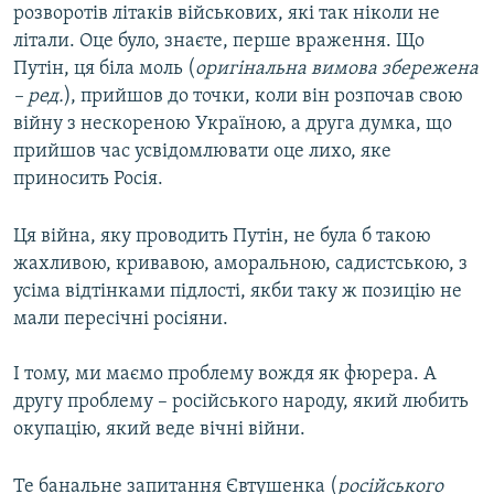
розворотів літаків військових, які так ніколи не
літали. Оце було, знаєте, перше враження. Що
Путін, ця біла моль (
оригінальна вимова збережена
– ред.
), прийшов до точки, коли він розпочав свою
війну з нескореною Україною, а друга думка, що
прийшов час усвідомлювати оце лихо, яке
приносить Росія.
Ця війна, яку проводить Путін, не була б такою
жахливою, кривавою, аморальною, садистською, з
усіма відтінками підлості, якби таку ж позицію не
мали пересічні росіяни.
І тому, ми маємо проблему вождя як фюрера. А
другу проблему – російського народу, який любить
окупацію, який веде вічні війни.
Те банальне запитання Євтушенка (
російського