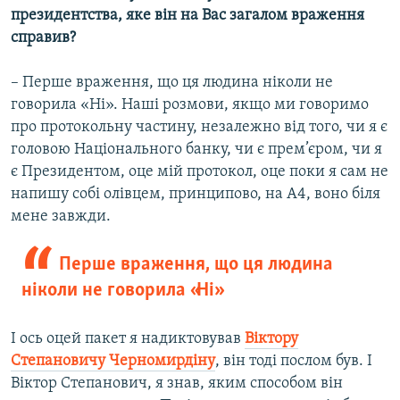
президентства, яке він на Вас загалом враження
справив?
– Перше враження, що ця людина ніколи не
говорила «Ні». Наші розмови, якщо ми говоримо
про протокольну частину, незалежно від того, чи я є
головою Національного банку, чи є прем’єром, чи я
є Президентом, оце мій протокол, оце поки я сам не
напишу собі олівцем, принципово, на А4, воно біля
мене завжди.
Перше враження, що ця людина
ніколи не говорила «Ні»
І ось оцей пакет я надиктовував
Віктору
Степановичу Черномирдіну
, він тоді послом був. І
Віктор Степанович, я знав, яким способом він