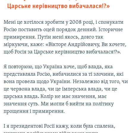
Царське керівництво вибачалася!?»
Мені це хотілося зробити у 2008 році, і спонукати
Росію поставить оцей порядок денний. Історичне
примирення. Путін мені якось, довго так
міркуючи, каже: «Вікторе Андрійовичу, Ви хочете,
щоб Росія за Царське керівництво вибачалася!?».
Я повторюю, що Україна хоче, щоб влада, яка
представляла Росію, вибачилися за ті злочини, які
вона провела щодо України. Незалежно від того, чи
це червона влада, чи це імперська влада, чи це
царська влада
.
Колір не має значення, має
значення суть. Ми могли б вийти на політику
прощення і примирення.
І я президентові Росії кажу, коли була спалена,