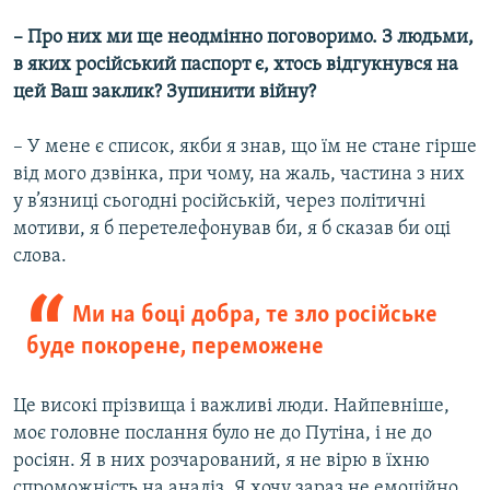
– Про них ми ще неодмінно поговоримо. З людьми,
в яких російський паспорт є, хтось відгукнувся на
цей Ваш заклик? Зупинити війну?
– У мене є список, якби я знав, що їм не стане гірше
від мого дзвінка, при чому, на жаль, частина з них
у в’язниці сьогодні російській, через політичні
мотиви, я б перетелефонував би, я б сказав би оці
слова.
Ми на боці добра, те зло російське
буде покорене, переможене
Це високі прізвища і важливі люди. Найпевніше,
моє головне послання було не до Путіна, і не до
росіян. Я в них розчарований, я не вірю в їхню
спроможність на аналіз. Я хочу зараз не емоційно