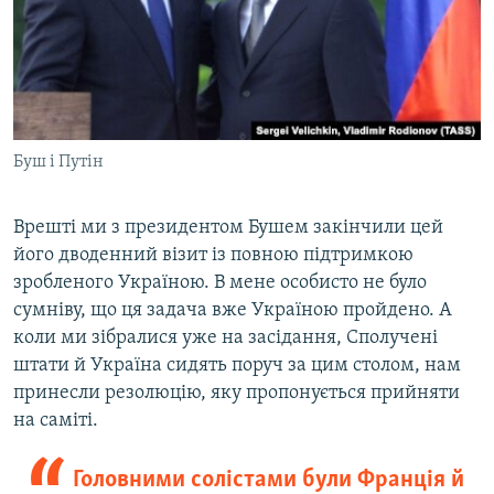
Буш і Путін
Врешті ми з президентом Бушем закінчили цей
його дводенний візит із повною підтримкою
зробленого Україною. В мене особисто не було
сумніву, що ця задача вже Україною пройдено. А
коли ми зібралися уже на засідання, Сполучені
штати й Україна сидять поруч за цим столом, нам
принесли резолюцію, яку пропонується прийняти
на саміті.
Головними солістами були Франція й