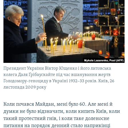
Президент України Віктор Ющенко і його литовська
колега Даля Ґрібаускайте під час вшанування жертв
Голодомору-геноциду в Україні 1932–33 років. Київ, 26
листопада 2009 року
Коли почався Майдан, мені було 60. Але мені й
думки не було відзначати, коли кипить Київ, коли
такий протестний гнів, і коли таке доленосне
питання на порядок денний стало наприкінці