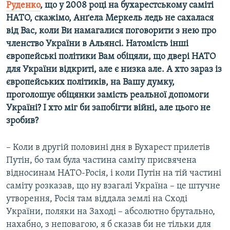
Руденко
, що у 2008 році на бухарестському саміті
НАТО, скажімо, Анґела Меркель ледь не сахалася
від Вас, коли Ви намагалися поговорити з нею про
членство України в Альянсі. Натомість інші
європейські політики Вам обіцяли, що двері НАТО
для України відкриті, але є низка але. А хто зараз із
європейських політиків, на Вашу думку,
проголошує обіцянки замість реальної допомоги
Україні? І хто міг би запобігти війні, але цього не
зробив?
– Коли в другій половині дня в Бухарест прилетів
Путін, бо там була частина саміту присвячена
відносинам НАТО-Росія, і коли Путін на тій частині
саміту розказав, що ну взагалі Україна – це штучне
утворення, Росія там віддала землі на Сході
України, поляки на Заході – абсолютно брутально,
нахабно, з неповагою, я б сказав би не тільки для