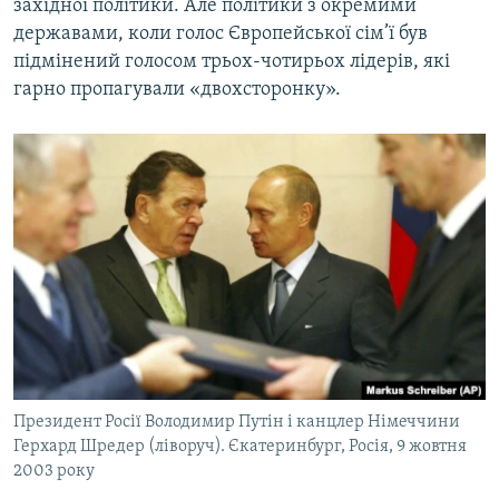
західної політики. Але політики з окремими
державами, коли голос Європейської сім’ї був
підмінений голосом трьох-чотирьох лідерів, які
гарно пропагували «двохсторонку».
Президент Росії Володимир Путін і канцлер Німеччини
Герхард Шредер (ліворуч). Єкатеринбург, Росія, 9 жовтня
2003 року