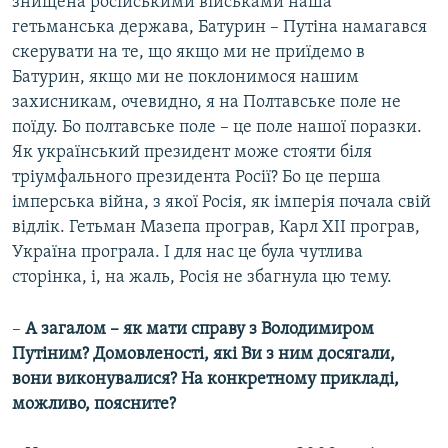
знищена російськими військами наша
гетьманська держава, Батурин – Путіна намагався
скерувати на те, що якщо ми не приїдемо в
Батурин, якщо ми не поклонимося нашим
захисникам, очевидно, я на Полтавське поле не
поїду. Бо полтавське поле – це поле нашої поразки.
Як український президент може стояти біля
тріумфального президента Росії? Бо це перша
імперська війна, з якої Росія, як імперія почала свій
відлік. Гетьман Мазепа програв, Карл ХІІ програв,
Україна програла. І для нас це була чутлива
сторінка, і, на жаль, Росія не збагнула цю тему.
–
А загалом – як мати справу з Володимиром
Путіним? Домовленості, які Ви з ним досягали,
вони виконувалися? На конкретному прикладі,
можливо, поясните?