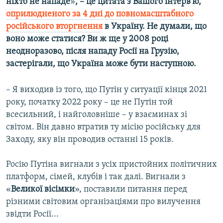
ніхто не нападе
»
, – це цитата з Вашого інтерв'ю,
оприлюдненого за 4 дні до повномасштабного
російського вторгнення
в Україну. Не думали, що
воно може статися? Ви ж ще у 2008 році
неодноразово, після нападу Росії на Грузію,
застерігали, що Україна може бути наступною.
– Я виходив із того, що Путін у ситуації кінця 2021
року, початку 2022 року – це не Путін той
всесильний, і найголовніше – у взаєминах зі
світом. Він давно втратив ту місію російську для
Заходу, яку він проводив останні 15 років.
Росію Путіна вигнали з усіх пристойних політичних
платформ, сімей, клубів і так далі. Вигнали з
«
Великої вісімки
», поставили питання перед
різними світовим організаціями про вилучення
звідти Росії...