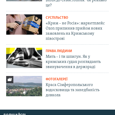
БпЛА до Севастополя. Чи реально
це?
СУСПІЛЬСТВО
«Крим – не Росія»: маркетплейс
Ozon припинив прийом нових
замовлень на Кримському
півострові
ПРАВА ЛЮДИНИ
Мить – і ти шпигун. Як у
кримських судах розглядають
звинувачення в держзраді
ФОТОГАЛЕРЕЇ
Краса Сімферопольського
водосховища та занедбаність
довкола