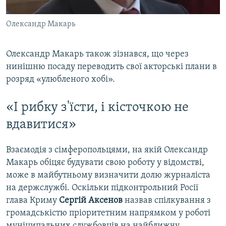
Олександр Макарь
Олександр Макарь також зізнався, що через
нинішню посаду переводить свої акторські плани в
розряд «улюбленого хобі».
«І рибку з'їсти, і кісточкою не
вдавитися»
Взаємодія з сімферопольцями, на якій Олександр
Макарь обіцяє будувати свою роботу у відомстві,
може в майбутньому визначити долю журналіста
на держслужбі. Оскільки підконтрольний Росії
глава Криму
Сергій Аксенов
назвав спілкування з
громадськістю пріоритетним напрямком у роботі
муніципальних службовців на найближчу