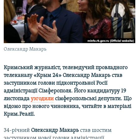
ВІДЕОУРОКИ «ELIFBE»
Русский
СВІДЧЕННЯ ОКУПАЦІЇ
Qırımtatar
УКРАЇНСЬКА ПРОБЛЕМА КРИМУ
ДОЛУЧАЙСЯ!
ІНФОГРАФІКА
Олександр Макарь
Кримський журналіст, телеведучий провладного
Усі сайти RFE/RL
телеканалу «Крым 24» Олександр Макарь став
заступником голови підконтрольної Росії
адміністрації Сімферополя. Його кандидатуру 19
листопада
узгодили
сімферопольські депутати. Що
відомо про нового чиновника, читайте в матеріалі
Крим.Реалії.
34-річний
Олександр Макарь
став шостим
заступником нової голови адміністрації