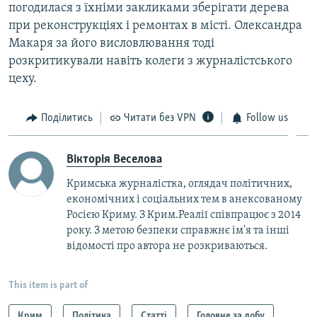
погодилася з їхніми закликами зберігати дерева
при реконструкціях і ремонтах в місті. Олександра
Макаря за його висловлювання тоді
розкритикували навіть колеги з журналістського
цеху.
Поділитись
Читати без VPN
Follow us
Вікторія Веселова
Кримська журналістка, оглядач політичних,
економічних і соціальних тем в анексованому
Росією Криму. З Крим.Реалії співпрацює з 2014
року. З метою безпеки справжнє ім'я та інші
відомості про автора не розкриваються.
This item is part of
Крим
Політика
Статті
Головне за добу