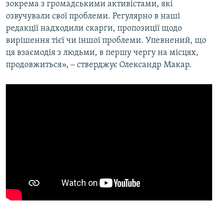
зокрема з громадськими активістами, які
озвучували свої проблеми. Регулярно в наші
редакції надходили скарги, пропозиції щодо
вирішення тієї чи іншої проблеми. Упевнений, що
ця взаємодія з людьми, в першу чергу на місцях,
продовжиться», ‒ стверджує Олександр Макар.