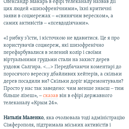
Олександр Макарь в ефірі телеканалу назвав дії
цих людей «шизофренічними», їхні критичні
заяви в соцмережах ‒ «свинячим вереском», а
самих активістів ‒ «псевдодіячами».
«І рибку з'їсти, і кісточкою не вдавитися. Це я про
користувачів соцмереж, які шизофренічно
перефарбувалися в зелений колір і своїми
віртуальними грудьми стали на захист дерев
уздовж Салгира. <...> Передбачаючи коментарі до
поросячого вереску дбайливих хейтерів, а скільки
дерев посадили ви? Скільки доріг відремонтували?
Просто у нас так заведено: чим менше знаєш ‒ тим
більше лізеш», ‒
сказав
він в ефірі державного
телеканалу «Крым 24».
Наталія Маленко
, яка очолювала тоді адміністрацію
Сімферополя, підтримала міських активістів і