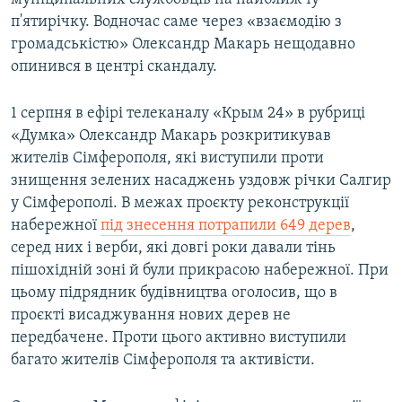
п'ятирічку. Водночас саме через «взаємодію з
громадськістю» Олександр Макарь нещодавно
опинився в центрі скандалу.
1 серпня в ефірі телеканалу «Крым 24» в рубриці
«Думка» Олександр Макарь розкритикував
жителів Сімферополя, які виступили проти
знищення зелених насаджень уздовж річки Салгир
у Сімферополі. В межах проєкту реконструкції
набережної
під знесення потрапили 649 дерев
,
серед них і верби, які довгі роки давали тінь
пішохідній зоні й були прикрасою набережної. При
цьому підрядник будівництва оголосив, що в
проєкті висаджування нових дерев не
передбачене. Проти цього активно виступили
багато жителів Сімферополя та активісти.