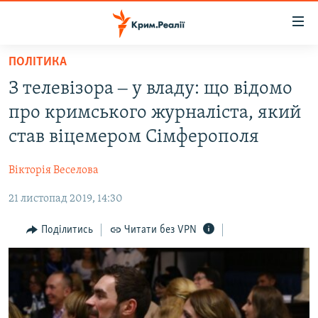
Доступність
посилання
Перейти
ПОЛІТИКА
до
НОВИНИ
З телевізора ‒ у владу: що відомо
основного
ВОДА.КРИМ
матеріалу
про кримського журналіста, який
ВІДЕО ТА ФОТО
Перейти
став віцемером Сімферополя
до
ПОЛІТИКА
основної
Вікторія Веселова
БЛОГИ
навігації
Перейти
21 листопад 2019, 14:30
ПОГЛЯД
до
ІНТЕРВ'Ю
Поділитись
Читати без VPN
пошуку
ВСЕ ЗА ДЕНЬ
СПЕЦПРОЕКТИ
ЯК ОБІЙТИ БЛОКУВАННЯ
ДЕПОРТАЦІЯ