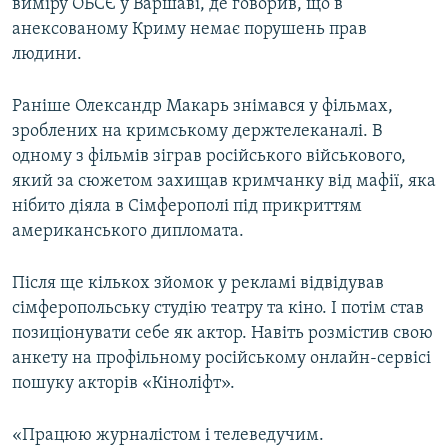
виміру ОБСЄ у Варшаві, де говорив, що в
анексованому Криму немає порушень прав
людини.
Раніше Олександр Макарь знімався у фільмах,
зроблених на кримському держтелеканалі. В
одному з фільмів зіграв російського військового,
який за сюжетом захищав кримчанку від мафії, яка
нібито діяла в Сімферополі під прикриттям
американського дипломата.
Після ще кількох зйомок у рекламі відвідував
сімферопольську студію театру та кіно. І потім став
позиціонувати себе як актор. Навіть розмістив свою
анкету на профільному російському онлайн-сервісі
пошуку акторів «Кіноліфт».
«Працюю журналістом і телеведучим.