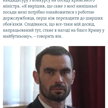
кандидатуру з конкурсу на посаду кримського
міністра. «Я вирішив, що саме з моєї нинішньої
посади мені потрібно ознайомитися з роботою
держслужбовця, перш ніж переходити до ширших
обов'язків. Сподіваюся, що все-таки мій досвід,
напрацьований тут, стане в нагоді на благо Криму у
майбутньому», ‒ говорить він.