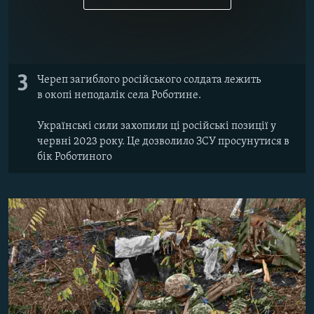
3
Череп загиблого російського солдата лежить
в окопі неподалік села Роботине.
Українські сили захопили ці російські позиції у
червні 2023 року. Це дозволило ЗСУ просунутися в
бік Роботиного