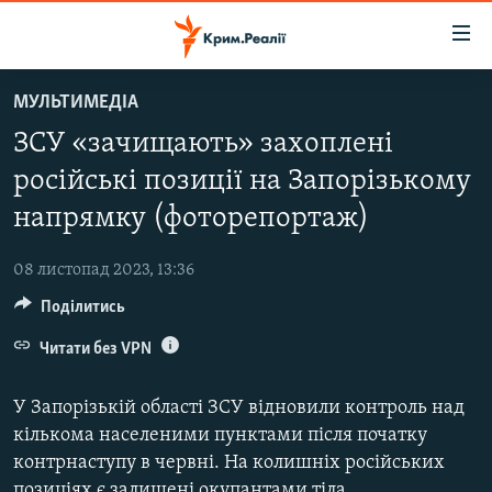
Доступність
посилання
Перейти
МУЛЬТИМЕДІА
до
НОВИНИ
ЗСУ «зачищають» захоплені
основного
ВОДА.КРИМ
матеріалу
російські позиції на Запорізькому
ВІДЕО ТА ФОТО
Перейти
напрямку (фоторепортаж)
до
ПОЛІТИКА
основної
08 листопад 2023, 13:36
БЛОГИ
навігації
Перейти
Поділитись
ПОГЛЯД
до
Читати без VPN
ІНТЕРВ'Ю
пошуку
ВСЕ ЗА ДЕНЬ
У Запорізькій області ЗСУ відновили контроль над
СПЕЦПРОЕКТИ
кількома населеними пунктами після початку
контрнаступу в червні. На колишніх російських
ЯК ОБІЙТИ БЛОКУВАННЯ
ДЕПОРТАЦІЯ
позиціях є залишені окупантами тіла