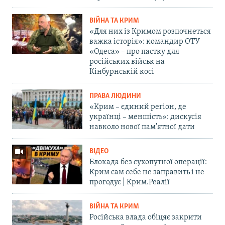
ВІЙНА ТА КРИМ
«Для них із Кримом розпочнеться
важка історія»: командир ОТУ
«Одеса» – про пастку для
російських військ на
Кінбурнській косі
ПРАВА ЛЮДИНИ
«Крим – єдиний регіон, де
українці – меншість»: дискусія
навколо нової пам'ятної дати
ВІДЕО
Блокада без сухопутної операції:
Крим сам себе не заправить і не
прогодує | Крим.Реалії
ВІЙНА ТА КРИМ
Російська влада обіцяє закрити