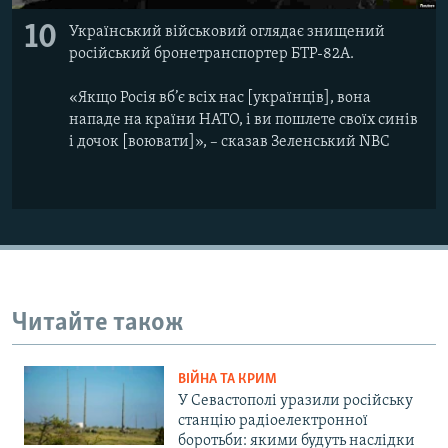
10
Український військовий оглядає знищений
російський бронетранспортер БТР-82А.
«Якщо Росія вб’є всіх нас [українців], вона
нападе на країни НАТО, і ви пошлете своїх синів
і дочок [воювати]», – сказав Зеленський NBC
Читайте також
ВІЙНА ТА КРИМ
У Севастополі уразили російську
станцію радіоелектронної
боротьби: якими будуть наслідки