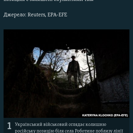
ВІДЕОУРОКИ «ELIFBE»
Русский
Джерело: Reuters, EPA-EFE
СВІДЧЕННЯ ОКУПАЦІЇ
Qırımtatar
УКРАЇНСЬКА ПРОБЛЕМА КРИМУ
ДОЛУЧАЙСЯ!
ІНФОГРАФІКА
Усі сайти RFE/RL
1
Український військовий оглядає колишню
російську позицію біля села Роботине поблизу лінії