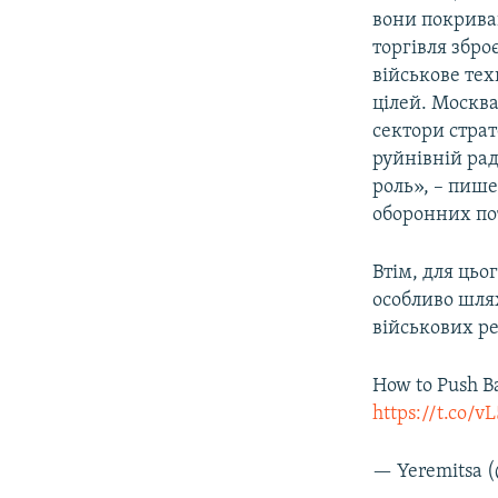
вони покриваю
торгівля збро
військове тех
цілей. Москва
сектори страт
руйнівній рад
роль», – пиш
оборонних по
Втім, для ць
особливо шля
військових р
How to Push Ba
https://t.co/v
— Yeremitsa 