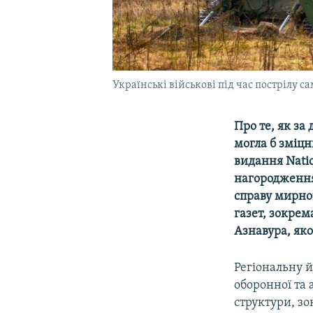
Українські військові під час пострілу с
Про те, як за
могла б зміц
видання Natio
нагородження
справу мирно
газет, зокрем
Азнавура, яко
Регіональну й
оборонної та 
структури, з