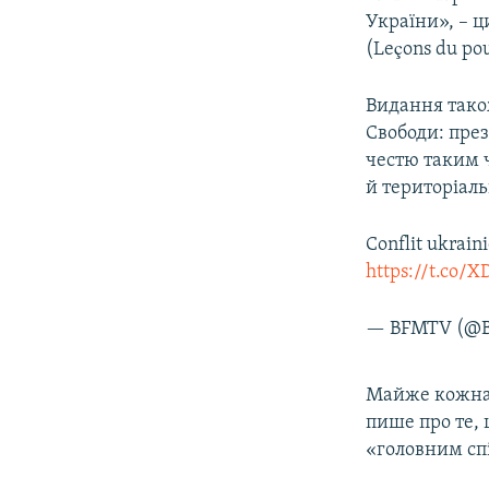
України», – 
(Leçons du pou
Видання тако
Свободи: пре
честю таким 
й територіаль
Conflit ukrain
https://t.co/
— BFMTV (@
Майже кожна 
пише про те, 
«головним спі