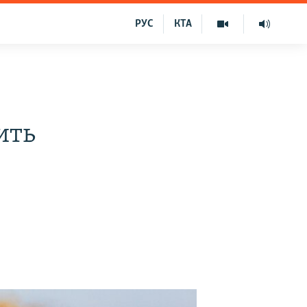
РУС
КТА
я
ить