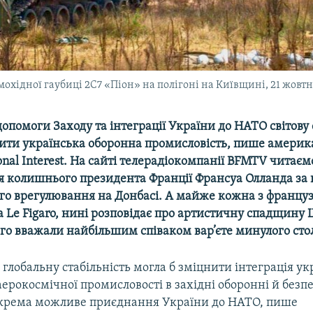
амохідної гаубиці 2С7 «Піон» на полігоні на Київщині, 21 жовт
 допомоги Заходу та інтеграції України до НАТО світову 
нити українська оборонна промисловість, пише америк
nal Interest. На сайті телерадіокомпанії BFMTV читаєм
 колишнього президента Франції Франсуа Олланда за 
го врегулювання на Донбасі. А майже кожна з франц
а Le Figaro, нині розповідає про артистичну спадщину
го вважали найбільшим співаком вар’єте минулого стол
 глобальну стабільність могла б зміцнити інтеграція ук
аерокосмічної промисловості в західні оборонні й безп
окрема можливе приєднання України до НАТО, пише