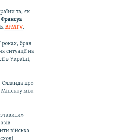
раїни та, як
ї
Франсуа
ія
BFMTV
.
 роках, брав
я ситуації на
ії в Україні,
в Олланда про
 у Мінську між
озчавити»
азів
ити війська
 сході