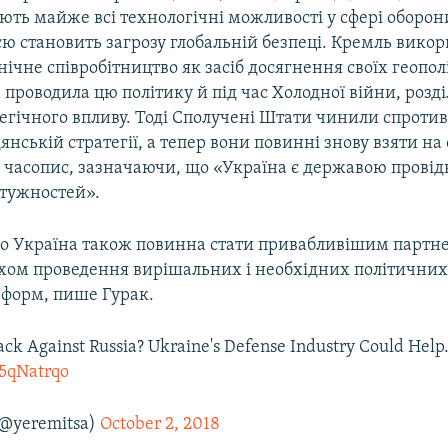
ть майже всі технологічні можливості у сфері оборони
єю становить загрозу глобальній безпеці. Кремль викор
нічне співробітництво як засіб досягнення своїх геопо
 проводила цю політику й під час Холодної війни, розді
егічного впливу. Тоді Сполучені Штати чинили спротив
янській стратегії, а тепер вони повинні знову взяти на
е часопис, зазначаючи, що «Україна є державою прові
тужностей».
ого Україна також повинна стати привабливішим партн
хом проведення вирішальних і необхідних політичних
еформ, пише Гурак.
ck Against Russia? Ukraine's Defense Industry Could Help
L5qNatrqo
(@yeremitsa)
October 2, 2018