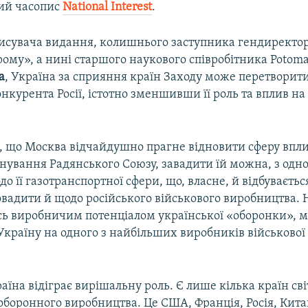
ий часопис
National Interest
.
исувача видання, колишнього заступника гендиректо
ому», а нині старшого наукового співробітника Potoma
а
, Україна за сприяння країн Заходу може перетворит
нкурента Росії, істотно зменшивши її роль та вплив на 
е, що Москва відчайдушно прагне відновити сферу впли
снування Радянського Союзу, завадити їй можна, з одно
о її газотранспортної сфери, що, власне, й відбуваєтьс
овадити й щодо російського військового виробництва. 
ь виробничим потенціалом української «оборонки», 
країну на одного з найбільших виробників військової 
аїна відіграє вирішальну роль. Є лише кілька країн сві
боронного виробництва. Це США, Франція, Росія, Китай