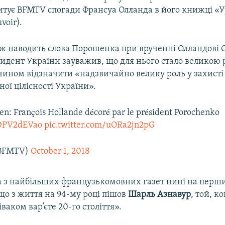
цитує BFMTV спогади Франсуа Олланда в його книжці «
voir).
ж наводить слова Порошенка при врученні Олландові 
зидент України зауважив, що для нього стало великою 
чином відзначити «надзвичайно велику роль у захисті 
ної цілісності України».
ien: François Hollande décoré par le président Porochenko
XDPV2dEVao
pic.twitter.com/uORa2jn2pG
BFMTV)
October 1, 2018
з найбільших французькомовних газет нині на перш
що з життя на 94-му році пішов
Шарль Азнавур
, той, к
ваком вар’єте 20-го століття».