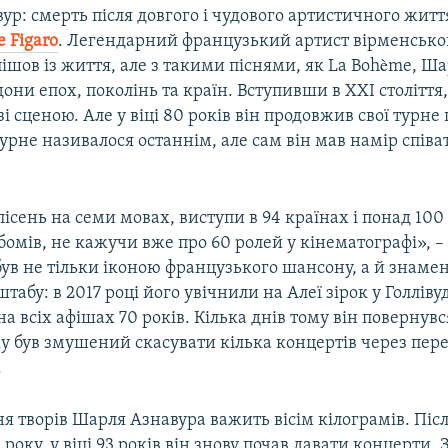
р: смерть після довгого і чудового артистичного житт
e Figaro
. Легендарний французький артист вірменсько
шов із життя, але з такими піснями, як La Bohème, Ш
они епох, поколінь та країн. Вступивши в XXI століття,
і сценою. Але у віці 80 років він продовжив свої турне
турне називалося останнім, але сам він мав намір співа
ісень на семи мовах, виступи в 94 країнах і понад 100
омів, не кажучи вже про 60 ролей у кінематографі», –
 був не тільки іконою французького шансону, а й знаме
табу: в 2017 році його увічнили на Алеї зірок у Голліву
на всіх афішах 70 років. Кілька днів тому він повернувс
тку був змушений скасувати кілька концертів через пер
.
я творів Шарля Азнавура важить вісім кілограмів. Піс
 року, у віці 93 років він знову почав давати концерти. 