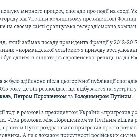
 пошуку мирного процесу, спогади про події на сході Ук
нагороду від України колишньому президентові Франці
е на своєму сайті французька телерадіомовна компан
д, який займав посаду президента Франції у 2012-2017
даннях «нормандської четвірки» з приводу врегулюванн
і був одним із ініціаторів європейської реакції на дії Рос
ж було здійснене після цьогорічної публікації спогаді
015 року, де він розповідає, що відбувалося на зустрічі
кель
,
Петром Порошенком
та
Володимиром Путіним
.
ії тоді в розмові з президентом України «пригрозив р
или. «Тон розмови між Порошенком та Путіним кілька р
 і раптом Путін роздратовано пригрозив просто розчав
мовника. А це є доказом присутності російських сил на