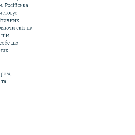
. Російська
истовує
літичних
ляючи світ на
 цій
 себе цю
дних
ером,
 та
.