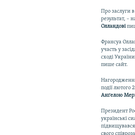
Про заслуги в
результат, – 
Олландові
пиш
Франсуа Оллан
участь у засі
сході України 
пише сайт.
Нагородження 
події лютого 2
Анґелою Мер
Президент Рос
українські с
підвищувався,
свого співроз