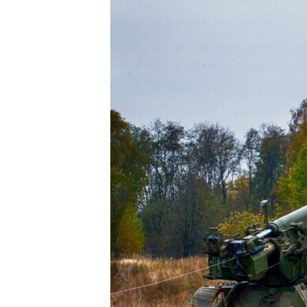
ВІДЕОУРОКИ «ELIFBE»
СВІДЧЕННЯ ОКУПАЦІЇ
УКРАЇНСЬКА ПРОБЛЕМА КРИМУ
ІНФОГРАФІКА