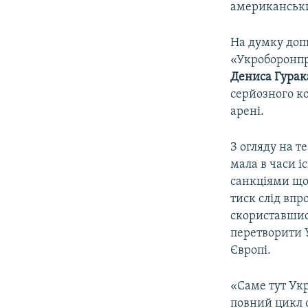
американськ
На думку доп
«Укроборонпр
Дениса Гурак
серйозного ко
арені.
З огляду на т
мала в часи і
санкціями щод
тиск слід впр
скориставшис
перетворити У
Європі.
«Саме тут Укр
повний цикл о