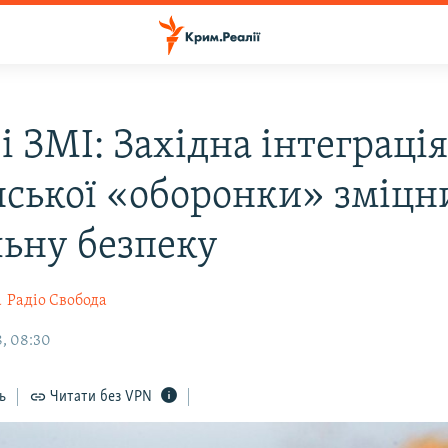
і ЗМІ: Західна інтеграці
нської «оборонки» зміцн
льну безпеку
а
Радіо Свобода
, 08:30
ь
Читати без VPN