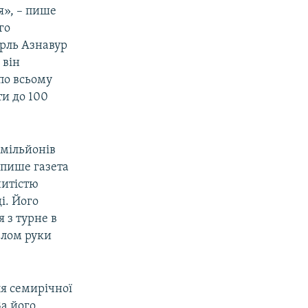
я», – пише
го
арль Азнавур
 він
 по всьому
ти до 100
 мільйонів
 пише газета
нитістю
ді. Його
я з турне в
елом руки
ля семирічної
За його