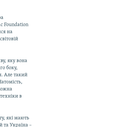
ра
c Foundation
ися на
світовій
ву, яку вона
го боку,
я. Але такий
Натомість,
можна
техніки в
ту, які мають
 та Україна –