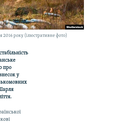
ня 2016 року (ілюстративне фото)
стабільність
анське
о про
внесок у
узькомовних
 Шарля
іття.
раїнської
екові