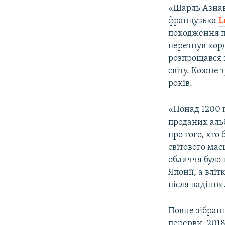
«Шарль Азнаву
французька
L
походження пі
перетнув корд
розпрощався з
світу. Кожне 
років.
«Понад 1200 п
проданих альб
про того, хто
світового масш
обличчя було 
Японії, а влі
після падіння
Повне зібранн
перерви, 2018