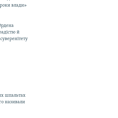
Уроки влади»
Ордена
радістю й
суверенітету
их шпальтах
ого називали