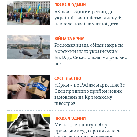
ПРАВА ЛЮДИНИ
«Крим – єдиний регіон, де
українці – меншість»: дискусія
навколо нової пам'ятної дати
ВІЙНА ТА КРИМ
Російська влада обіцяє закрити
морський шлях українським
БпЛА до Севастополя. Чи реально
це?
СУСПІЛЬСТВО
«Крим – не Росія»: маркетплейс
Ozon припинив прийом нових
замовлень на Кримському
півострові
ПРАВА ЛЮДИНИ
Мить – і ти шпигун. Як у
кримських судах розглядають