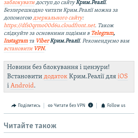
заблокувати
доступ до сайту
Крим.Реалії
.
Безперешкодно читати Крим.Реалії можна за
допомогою
дзеркального сайту
:
https://dfs0qrmo00d6u.cloudfront.net
. Також
слідкуйте за основними подіями в
Telegram
,
Instagram
та
Viber
Крим.Реалії
. Рекомендуємо вам
встановити
VPN
.
Новини без блокування і цензури!
Встановити
додаток
Крим.Реалії для
iOS
і
Android
.
Поділитись
Читати без VPN
Follow us
Читайте також