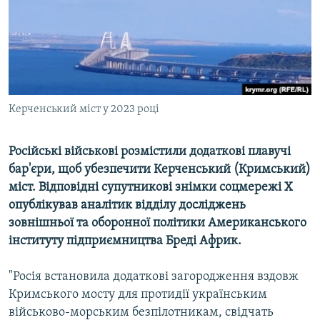
ВІДЕОУРОКИ «ELIFBE»
Русский
СВІДЧЕННЯ ОКУПАЦІЇ
Qırımtatar
УКРАЇНСЬКА ПРОБЛЕМА КРИМУ
ДОЛУЧАЙСЯ!
ІНФОГРАФІКА
Керченський міст у 2023 році
Російські військові розмістили додаткові плавучі
Усі сайти RFE/RL
бар'єри, щоб убезпечити Керченський (Кримський)
міст. Відповідні супутникові знімки соцмережі X
опублікував аналітик відділу досліджень
зовнішньої та оборонної політики Американського
інституту підприємництва Бреді Африк.
"Росія встановила додаткові загородження вздовж
Кримського мосту для протидії українським
військово-морським безпілотникам, свідчать