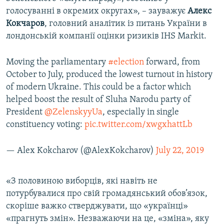
голосуванні в окремих округах», – зауважує
Алекс
Кокчаров
, головний аналітик із питань України в
лондонській компанії оцінки ризиків IHS Markit.
Moving the parliamentary
#election
forward, from
October to July, produced the lowest turnout in history
of modern Ukraine. This could be a factor which
helped boost the result of Sluha Narodu party of
President
@ZelenskyyUa
, especially in single
constituency voting:
pic.twitter.com/xwgxhattLb
— Alex Kokcharov (@AlexKokcharov)
July 22, 2019
«З половиною виборців, які навіть не
потурбувалися про свій громадянський обов’язок,
скоріше важко стверджувати, що «українці»
«прагнуть змін». Незважаючи на це, «зміна», яку