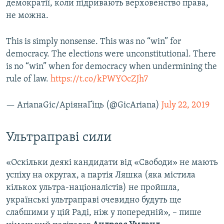
демократії, коли підривають верховенство права,
не можна.
This is simply nonsense. This was no “win” for
democracy. The elections were unconstitutional. There
is no “win” when for democracy when undermining the
rule of law.
https://t.co/kPWYOcZJh7
— ArianaGic/АріянаҐіць (@GicAriana)
July 22, 2019
Ультраправі сили
«Оскільки деякі кандидати від «Свободи» не мають
успіху на округах, а партія Ляшка (яка містила
кількох ультра-націоналістів) не пройшла,
українські ультраправі очевидно будуть ще
слабшими у цій Раді, ніж у попередній», – пише