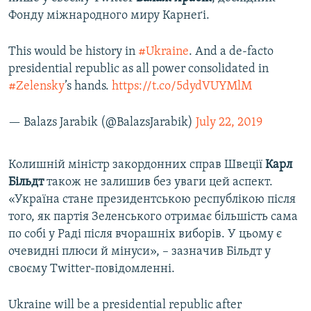
Фонду міжнародного миру Карнеґі.
This would be history in
#Ukraine
. And a de-facto
presidential republic as all power consolidated in
#Zelensky
’s hands.
https://t.co/5dydVUYMlM
— Balazs Jarabik (@BalazsJarabik)
July 22, 2019
Колишній міністр закордонних справ Швеції
Карл
Більдт
також не залишив без уваги цей аспект.
«Україна стане президентською республікою після
того, як партія Зеленського отримає більшість сама
по собі у Раді після вчорашніх виборів. У цьому є
очевидні плюси й мінуси», – зазначив Більдт у
своєму Twitter-повідомленні.
Ukraine will be a presidential republic after