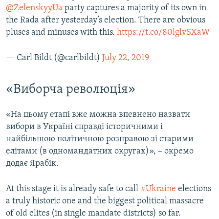
@ZelenskyyUa
party captures a majority of its own in
the Rada after yesterday’s election. There are obvious
pluses and minuses with this.
https://t.co/80lglvSXaW
— Carl Bildt (@carlbildt)
July 22, 2019
«Виборча революція»
«На цьому етапі вже можна впевнено назвати
вибори в Україні справді історичними і
найбільшою політичною розправою зі старими
елітами (в одномандатних округах)», – окремо
додає Ярабік.
At this stage it is already safe to call
#Ukraine
elections
a truly historic one and the biggest political massacre
of old elites (in single mandate districts) so far.