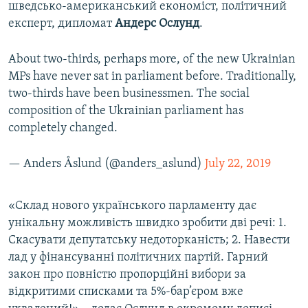
шведсько-американський економіст, політичний
експерт, дипломат
Андерс
Ослунд
.
About two-thirds, perhaps more, of the new Ukrainian
MPs have never sat in parliament before. Traditionally,
two-thirds have been businessmen. The social
composition of the Ukrainian parliament has
completely changed.
— Anders Åslund (@anders_aslund)
July 22, 2019
«Склад нового українського парламенту дає
унікальну можливість швидко зробити дві речі: 1.
Скасувати депутатську недоторканість; 2. Навести
лад у фінансуванні політичних партій. Гарний
закон про повністю пропорційні вибори за
відкритими списками та 5%-бар’єром вже