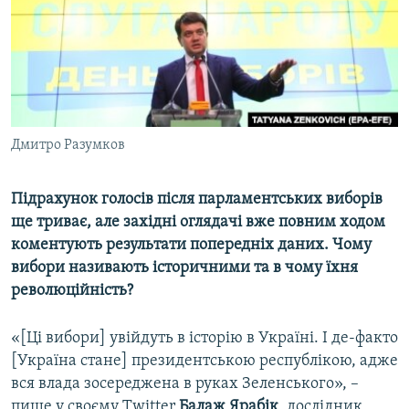
ВІДЕОУРОКИ «ELIFBE»
Русский
СВІДЧЕННЯ ОКУПАЦІЇ
Qırımtatar
УКРАЇНСЬКА ПРОБЛЕМА КРИМУ
ДОЛУЧАЙСЯ!
ІНФОГРАФІКА
Дмитро Разумков
Підрахунок
голосів
після
парламентських
виборів
Усі сайти RFE/RL
ще
триває
,
але
західні
оглядачі
вже
повним
ходом
коментують
результати
попередніх
даних
.
Чому
вибори
називають
історичними
та
в
чому
їхня
революційність
?
«[Ці вибори] увійдуть в історію в Україні. І де-факто
[Україна стане] президентською республікою, адже
вся влада зосереджена в руках Зеленського», –
пише у своєму Twitter
Балаж
Ярабік
, дослідник