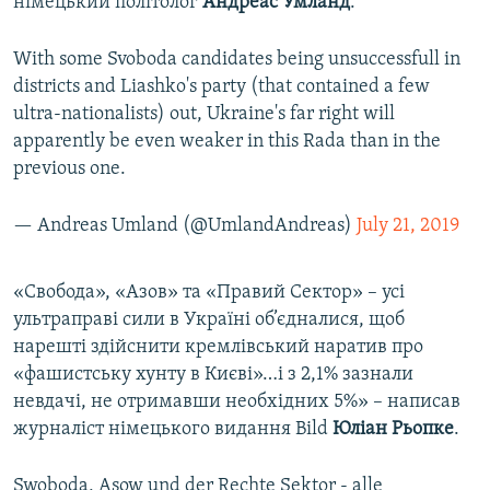
німецький політолог
Андреас
Умланд
.
With some Svoboda candidates being unsuccessfull in
districts and Liashko's party (that contained a few
ultra-nationalists) out, Ukraine's far right will
apparently be even weaker in this Rada than in the
previous one.
— Andreas Umland (@UmlandAndreas)
July 21, 2019
«Свобода», «Азов» та «Правий Сектор» – усі
ультраправі сили в Україні об’єдналися, щоб
нарешті здійснити кремлівський наратив про
«фашистську хунту в Києві»…і з 2,1% зазнали
невдачі, не отримавши необхідних 5%» – написав
журналіст німецького видання Bild
Юліан
Рьопке
.
Swoboda, Asow und der Rechte Sektor - alle