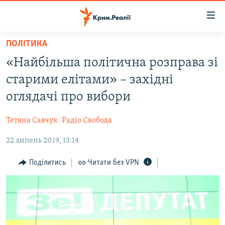
Доступність
посилання
Перейти
ПОЛІТИКА
до
НОВИНИ
«Найбільша політична розправа зі
основного
ВОДА.КРИМ
матеріалу
старими елітами» – західні
ВІДЕО ТА ФОТО
Перейти
оглядачі про вибори
до
ПОЛІТИКА
основної
Тетяна Савчук
Радіо Свобода
БЛОГИ
навігації
Перейти
22 липень 2019, 13:14
ПОГЛЯД
до
ІНТЕРВ'Ю
Поділитись
Читати без VPN
пошуку
ВСЕ ЗА ДЕНЬ
СПЕЦПРОЕКТИ
ЯК ОБІЙТИ БЛОКУВАННЯ
ДЕПОРТАЦІЯ