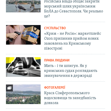
Російська влада обіцяє закрити
морський шлях українським
БпЛА до Севастополя. Чи реально
це?
СУСПІЛЬСТВО
«Крим – не Росія»: маркетплейс
Ozon припинив прийом нових
замовлень на Кримському
півострові
ПРАВА ЛЮДИНИ
Мить – і ти шпигун. Як у
кримських судах розглядають
звинувачення в держзраді
ФОТОГАЛЕРЕЇ
Краса Сімферопольського
водосховища та занедбаність
довкола