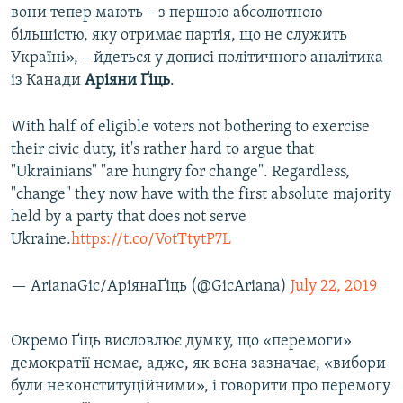
вони тепер мають – з першою абсолютною
більшістю, яку отримає партія, що не служить
Україні», – йдеться у дописі політичного аналітика
із Канади
Аріяни
Ґіць
.
With half of eligible voters not bothering to exercise
their civic duty, it's rather hard to argue that
"Ukrainians" "are hungry for change". Regardless,
"change" they now have with the first absolute majority
held by a party that does not serve
Ukraine.
https://t.co/VotTtytP7L
— ArianaGic/АріянаҐіць (@GicAriana)
July 22, 2019
Окремо Ґіць висловлює думку, що «перемоги»
демократії немає, адже, як вона зазначає, «вибори
були неконституційними», і говорити про перемогу