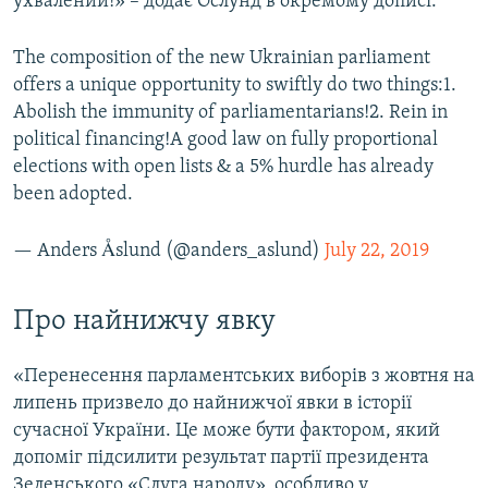
ухвалений!» – додає Ослунд в окремому дописі.
The composition of the new Ukrainian parliament
offers a unique opportunity to swiftly do two things:1.
Abolish the immunity of parliamentarians!2. Rein in
political financing!A good law on fully proportional
elections with open lists & a 5% hurdle has already
been adopted.
— Anders Åslund (@anders_aslund)
July 22, 2019
Про найнижчу явку
«Перенесення парламентських виборів з жовтня на
липень призвело до найнижчої явки в історії
сучасної України. Це може бути фактором, який
допоміг підсилити результат партії президента
Зеленського «Слуга народу», особливо у