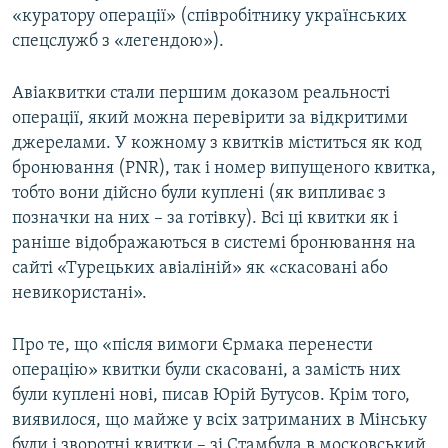
«куратору операції» (співробітнику українських
спецслужб з «легендою»).
Авіаквитки стали першим доказом реальності
операції, який можна перевірити за відкритими
джерелами. У кожному з квитків міститься як код
бронювання (PNR), так і номер випущеного квитка,
тобто вони дійсно були куплені (як випливає з
позначки на них – за готівку). Всі ці квитки як і
раніше відображаються в системі бронювання на
сайті «Турецьких авіаліній» як «скасовані або
невикористані».
Про те, що «після вимоги Єрмака перенести
операцію» квитки були скасовані, а замість них
були куплені нові, писав Юрій Бутусов. Крім того,
виявилося, що майже у всіх затриманих в Мінську
були і зворотні квитки – зі Стамбула в московський