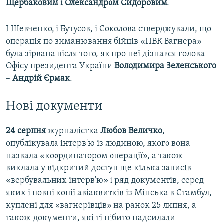
Щербаковим і Олександром Сидоровим
.
І Шевченко, і Бутусов, і Соколова стверджували, що
операція по виманювання бійців «ПВК Вагнера»
була зірвана після того, як про неї дізнався голова
Офісу президента України
Володимира Зеленського
–
Андрій Єрмак
.
Нові документи
24 серпня
журналістка
Любов Величко
,
опублікувала інтерв'ю із людиною, якого вона
назвала «координатором операції», а також
виклала у відкритий доступ ще кілька записів
«вербувальних інтерв'ю» і ряд документів, серед
яких і повні копії авіаквитків із Мінська в Стамбул,
куплені для «вагнерівців» на ранок 25 липня, а
також документи, які ті нібито надсилали