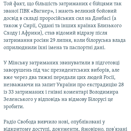
Той факт, що більшість затриманих є бійцями так
званої ПВК «Вагнер», і мають великий бойовий
досвід в складі проросійських сил на Донбасі (а
також у Сирії, Судані та інших країнах Близького
Сходу і Африки), став відомий відразу після
затримання росіян 29 липня, коли білоруська влада
оприлюднили їхні імена та паспортні дані.
У Мінську затриманих звинуватили в підготовці
заворушень під час президентських виборів, але
вже через два тижні передали цих людей Росії,
незважаючи на запит України про екстрадицію 28
із 33 затриманих і гнівні коментарі Володимира
Зеленського у відповідь на відмову Білорусі це
зробити.
Радіо Свобода вивчило нові, опубліковані у
відкритому доступі, документи, ймовірно, пов'язані