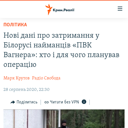
Доступність
посилання
Перейти
ПОЛІТИКА
до
НОВИНИ
Нові дані про затримання у
основного
ВОДА.КРИМ
матеріалу
Білорусі найманців «ПВК
ВІДЕО ТА ФОТО
Перейти
Вагнера»: хто і для чого планував
до
ПОЛІТИКА
операцію
основної
БЛОГИ
навігації
Марк Крутов
Радіо Свобода
Перейти
ПОГЛЯД
до
28 серпень 2020, 22:30
ІНТЕРВ'Ю
пошуку
ВСЕ ЗА ДЕНЬ
Поділитись
Читати без VPN
СПЕЦПРОЕКТИ
ЯК ОБІЙТИ БЛОКУВАННЯ
ДЕПОРТАЦІЯ