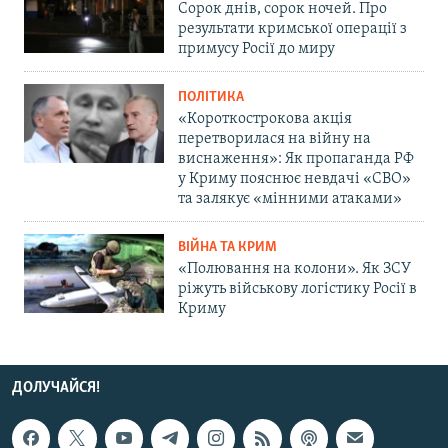
Сорок днів, сорок ночей. Про
результати кримської операції з
примусу Росії до миру
ПОЛІТИКА
«Короткострокова акція
перетворилася на війну на
виснаження»: Як пропаганда РФ
у Криму пояснює невдачі «СВО»
та залякує «мінними атаками»
ВІЙНА ТА КРИМ
«Полювання на колони». Як ЗСУ
ріжуть військову логістику Росії в
Криму
ДОЛУЧАЙСЯ!