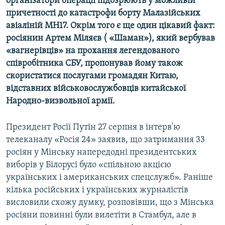
організатори операції підозрюють у можливій
причетності до катастрофи борту Малазійських
авіаліній MH17. Окрім того є ще один цікавий факт:
росіянин Артем Міляєв ( «Шаман»), який вербував
«вагнерівців» на прохання легендованого
співробітника СБУ, пропонував йому також
скористатися послугами громадян Китаю,
відставних військовослужбовців китайської
Народно-визвольної армії.
Президент Росії Путін 27 серпня в інтерв'ю
телеканалу «Росія 24» заявив, що затримання 33
росіян у Мінську напередодні президентських
виборів у Білорусі було «спільною акцією
українських і американських спецслужб». Раніше
кілька російських і українських журналістів
висловили схожу думку, розповівши, що з Мінська
росіяни повинні були вилетіти в Стамбул, але в