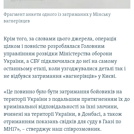
Фрагмент анкети одного із затриманих у Мінську
вагнерівцев
Крім того, за словами цього джерела, операція
цілком і повністю розроблялася Головним
управлінням розвідки Міністерства оборони
України, а СБУ підключилася до неї на самому
останньому етапі, коли узгоджувалися деталі так і
не відбувся затримання «вагнерівців» у Києві.
«Це повинно було бути затримання бойовиків на
території України з подальшим притягненням їх до
кримінальної відповідальності за їхні злочини,
вчинені на території України, в Донбасі, а також
отриманням показань свідків для суду в Гаазі по
МН17», – стверджує наш співрозмовник.