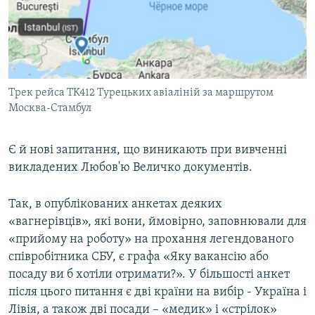
Трек рейса TK412 Турецьких авіаліній за маршрутом
Москва-Стамбул
Є й нові запитання, що виникають при вивченні
викладених Любов'ю Величко документів.
Так, в опублікованих анкетах деяких
«вагнерівців», які вони, ймовірно, заповнювали для
«прийому на роботу» на прохання легендованого
співробітника СБУ, є графа «Яку вакансію або
посаду ви б хотіли отримати?». У більшості анкет
після цього питання є дві країни на вибір - Україна і
Лівія, а також дві посади – «медик» і «стрілок»