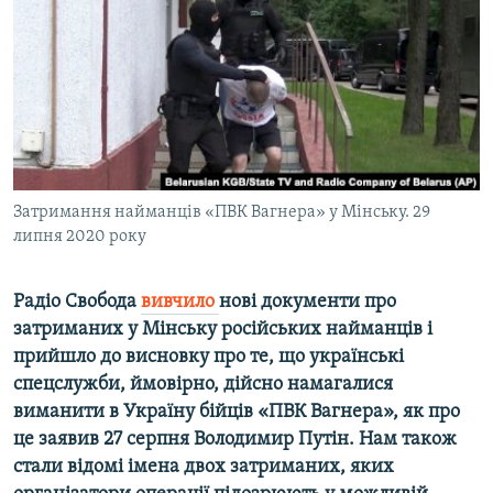
ВІДЕОУРОКИ «ELIFBE»
Русский
СВІДЧЕННЯ ОКУПАЦІЇ
Qırımtatar
УКРАЇНСЬКА ПРОБЛЕМА КРИМУ
ДОЛУЧАЙСЯ!
ІНФОГРАФІКА
Затримання найманців «ПВК Вагнера» у Мінську. 29
липня 2020 року
Усі сайти RFE/RL
Радіо Свобода
вивчило
нові документи про
затриманих у Мінську російських найманців і
прийшло до висновку про те, що українські
спецслужби, ймовірно, дійсно намагалися
виманити в Україну бійців «ПВК Вагнера», як про
це заявив 27 серпня Володимир Путін. Нам також
стали відомі імена двох затриманих, яких