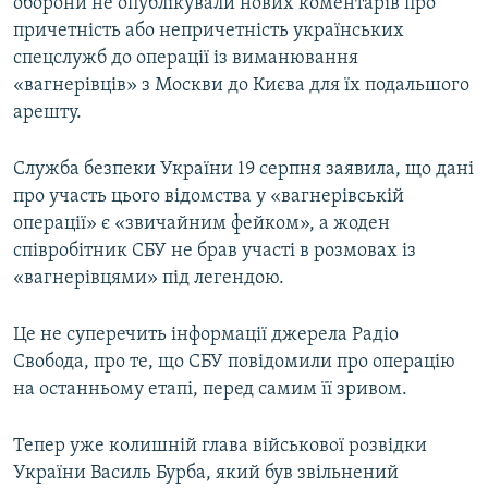
оборони не опублікували нових коментарів про
причетність або непричетність українських
спецслужб до операції із виманювання
«вагнерівців» з Москви до Києва для їх подальшого
арешту.
Служба безпеки України 19 серпня заявила, що дані
про участь цього відомства у «вагнерівській
операції» є «звичайним фейком», а жоден
співробітник СБУ не брав участі в розмовах із
«вагнерівцями» під легендою.
Це не суперечить інформації джерела Радіо
Свобода, про те, що СБУ повідомили про операцію
на останньому етапі, перед самим її зривом.
Тепер уже колишній глава військової розвідки
України Василь Бурба, який був звільнений