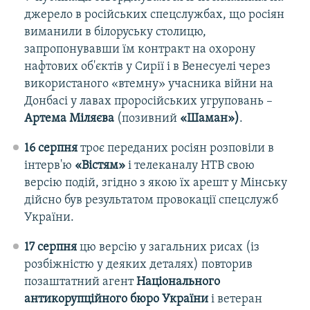
джерело в російських спецслужбах, що росіян
виманили в білоруську столицю,
запропонувавши їм контракт на охорону
нафтових об'єктів у Сирії і в Венесуелі через
використаного «втемну» учасника війни на
Донбасі у лавах проросійських угруповань –
Артема Міляєва
(позивний
«Шаман»)
.
16 серпня
троє переданих росіян розповіли в
інтерв'ю
«Вістям»
і телеканалу НТВ свою
версію подій, згідно з якою їх арешт у Мінську
дійсно був результатом провокації спецслужб
України.
17 серпня
цю версію у загальних рисах (із
розбіжністю у деяких деталях) повторив
позаштатний агент
Національного
антикорупційного бюро України
і ветеран