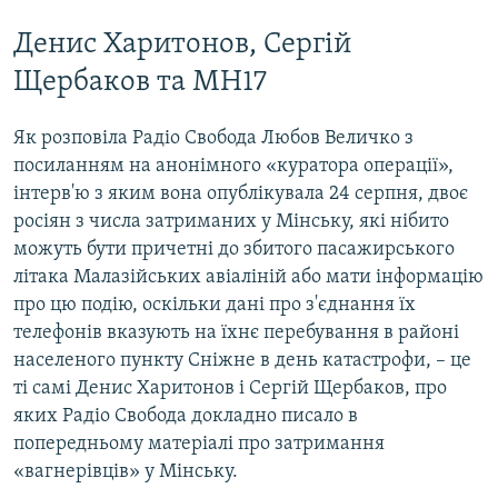
Денис Харитонов, Сергій
Щербаков та MH17
Як розповіла Радіо Свобода Любов Величко з
посиланням на анонімного «куратора операції»,
інтерв'ю з яким вона опублікувала 24 серпня, двоє
росіян з числа затриманих у Мінську, які нібито
можуть бути причетні до збитого пасажирського
літака Малазійських авіаліній або мати інформацію
про цю подію, оскільки дані про з'єднання їх
телефонів вказують на їхнє перебування в районі
населеного пункту Сніжне в день катастрофи, – це
ті самі Денис Харитонов і Сергій Щербаков, про
яких Радіо Свобода докладно писало в
попередньому матеріалі про затримання
«вагнерівців» у Мінську.