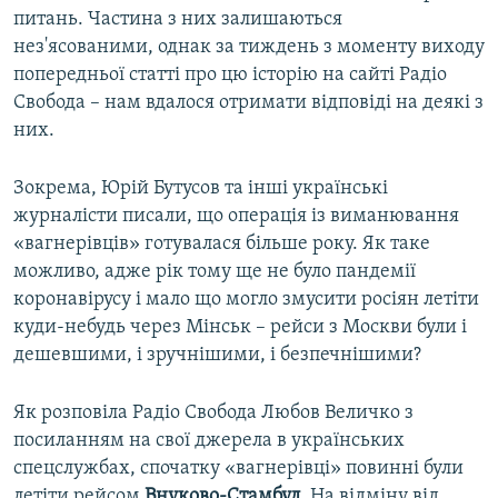
питань. Частина з них залишаються
нез'ясованими, однак за тиждень з моменту виходу
попередньої статті про цю історію на сайті Радіо
Свобода – нам вдалося отримати відповіді на деякі з
них.
Зокрема, Юрій Бутусов та інші українські
журналісти писали, що операція із виманювання
«вагнерівців» готувалася більше року. Як таке
можливо, адже рік тому ще не було пандемії
коронавірусу і мало що могло змусити росіян летіти
куди-небудь через Мінськ – рейси з Москви були і
дешевшими, і зручнішими, і безпечнішими?
Як розповіла Радіо Свобода Любов Величко з
посиланням на свої джерела в українських
спецслужбах, спочатку «вагнерівці» повинні були
летіти рейсом
Внуково-Стамбул
. На відміну від