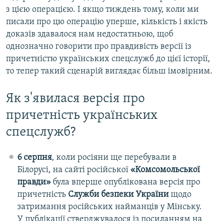
з цією операцією. І якщо тиждень тому, коли ми
писали про цю операцію уперше, кількість і якість
доказів здавалося нам недостатньою, щоб
однозначно говорити про правдивість версії із
причетністю українських спецслужб до цієї історії,
то тепер такий сценарій виглядає більш імовірним.
Як з'явилася версія про
причетність українських
спецслужб?
6 серпня
, коли росіяни ще перебували в
Білорусі, на сайті російської
«Комсомольської
правди»
була вперше опублікована версія про
причетність
Служби безпеки України
щодо
затримання російських найманців у Мінську.
У публікації стверджувалося із посиланням на