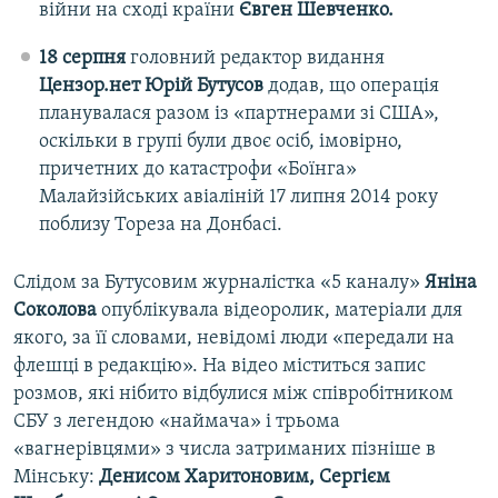
війни на сході країни
Євген Шевченко.
18 серпня
головний редактор видання
Цензор.нет
Юрій Бутусов
додав, що операція
планувалася разом із «партнерами зі США»,
оскільки в групі були двоє осіб, імовірно,
причетних до катастрофи «Боїнга»
Малайзійських авіаліній 17 липня 2014 року
поблизу Тореза на Донбасі.
Слідом за Бутусовим журналістка «5 каналу»
Яніна
Соколова
опублікувала відеоролик, матеріали для
якого, за її словами, невідомі люди «передали на
флешці в редакцію». На відео міститься запис
розмов, які нібито відбулися між співробітником
СБУ з легендою «наймача» і трьома
«вагнерівцями» з числа затриманих пізніше в
Мінську:
Денисом Харитоновим, Сергієм