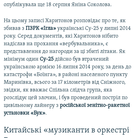
опублікувала ще 18 серпня Яніна Соколова.
На цьому записі Харитонов розповідає про те, як
збивав з
ПЗРК «Ігла»
українські Су-25 у липні 2014
року. Серед документів, які Харитонов нібито
надіслав на прохання «вербувальника», є
представлення до нагороди за ці збиті літаки. Як
мінімум один
Су-25
дійсно був втрачений
українською армією 16 липня 2014 року, за день до
катастрофи «Боїнга», в районі населеного пункту
Маринівка, всього за 17 кілометрів від Сніжного,
звідки, як вважає Спільна слідча група, яка
розслідує цей злочин, і був проведений постріл по
цивільному лайнеру з
російської зенітно-ракетної
установки «Бук»
.
Китайські «музиканти в оркестрі