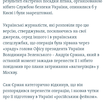
результаті екстреної посадки літака, організованою
нібито Службою безпеки України, опинилися б у
Києві і були заарештовані.
Українські журналісти, які розповіли про цю
версію, стверджували, посилаючись на свої
джерела, серед іншого і в українських
спецслужбах, що операція була зірвана через
«зраду» голови Офісу президента України
Володимира Зеленського – Андрія Єрмака, який в
останній момент зажадав перенести її і нібито
повідомив про плани затримання «вагнерівців» у
Москву.
Сам Єрмак категорично відкинув, що він
розпорядився перенести операцію, і назвав чутки
про її підготовку в Україні «російським фейком».