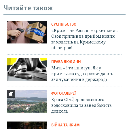
Читайте також
СУСПІЛЬСТВО
«Крим – не Росія»: маркетплейс
Ozon припинив прийом нових
замовлень на Кримському
півострові
ПРАВА ЛЮДИНИ
Мить – і ти шпигун. Як у
кримських судах розглядають
звинувачення в держзраді
ФОТОГАЛЕРЕЇ
Краса Сімферопольського
водосховища та занедбаність
довкола
ВІЙНА ТА КРИМ